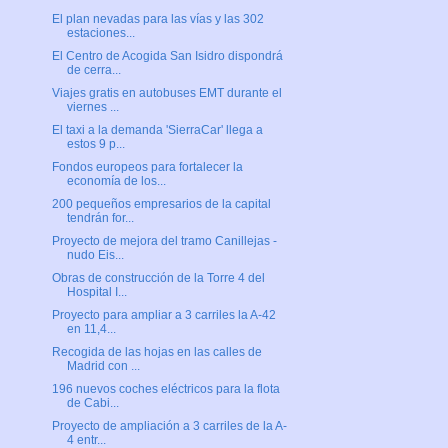
El plan nevadas para las vías y las 302
estaciones...
El Centro de Acogida San Isidro dispondrá
de cerra...
Viajes gratis en autobuses EMT durante el
viernes ...
El taxi a la demanda 'SierraCar' llega a
estos 9 p...
Fondos europeos para fortalecer la
economía de los...
200 pequeños empresarios de la capital
tendrán for...
Proyecto de mejora del tramo Canillejas -
nudo Eis...
Obras de construcción de la Torre 4 del
Hospital I...
Proyecto para ampliar a 3 carriles la A-42
en 11,4...
Recogida de las hojas en las calles de
Madrid con ...
196 nuevos coches eléctricos para la flota
de Cabi...
Proyecto de ampliación a 3 carriles de la A-
4 entr...