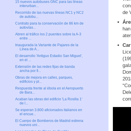
15 nuevos autobuses GNC para las líneas
con
interurban...
de 
Recorrido de las nuevas líneas NC1 y NC2
de autobu...
Áre
Contrato para la conservación de 86 km de
autovías...
han
Abren al tráfico los 2 puentes sobre la A-3
ate
entre ...
Car
Inaugurada la Variante de Pajares de la
Línea de A...
Lic
El desarrollo 'Antiguo Estadio San Miguel',
(19
en el ...
gala
Extensión de las redes fijas de banda
ancha por fi...
Dom
Obras de mejora en calles, parques,
201
edificios y pl...
“Co
Respuesta frente al ébola en el Aeropuerto
Del
de Bara...
cont
Acaban las obras del edificio ​'La Rosilla 1'
de l...
Se esperan 3.800 aficionados italianos en
el encue...
El Cuerpo de Bomberos de Madrid estrena
nuevos uni...