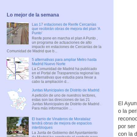
Lo mejor de la semana
Las 17 estaciones de Renfe Cercanías
que recibirán obras de mejora del plan 'A
Punto'
Renfe pone en marcha el plan A Punto ,
un programa de actuaciones de alto
impacto en estaciones de Cercanías de la
Comunidad de Madrid que b...
5 alternativas para ampliar Metro hasta
Madrid Nuevo Norte
La Comunidad de Madrid ha publicado
en el Portal de Trasparencia regional las
5 alternativas que estudia para llevar a
cabo la ampliación d...
Juntas Municipales de Distrito de Madrid
A petición de uno de nuestros lectores,
estas son las direcciones de las 21
El Ayun
Juntas Municipales de Distrito de Madrid .
Para más información ...
o la pe
reconoc
El barrio de Vinateros de Moratalaz
tendrá obras de mejora de espacios
por ser
interbloques
La Junta de Gobierno del Ayuntamiento
con la 
de Madrid ha aprobado el contrato para