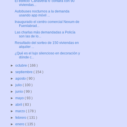
El edificio 'Cañaveral 6' contará con 90
viviendas...
Autobuses nocturnos a la demanda
usando app móvil ...
Inaugurado el centro comercial Nexum de
Fuenlabrad...
Las charlas más demandadas a Policía
son las de lo...
Resultado del sorteo de 150 viviendas en
alquiler ...
¿Qué es el lujo silencioso en decoración y
dónde c...
►
octubre
( 166 )
►
septiembre
( 154 )
►
agosto
( 90 )
►
julio
( 100 )
►
junio
( 99 )
►
mayo
( 93 )
►
abril
( 83 )
►
marzo
( 178 )
►
febrero
( 131 )
►
enero
( 135 )