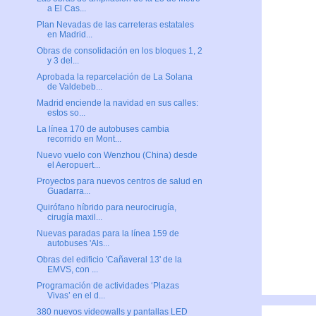
a El Cas...
Plan Nevadas de las carreteras estatales
en Madrid...
Obras de consolidación en los bloques 1, 2
y 3 del...
Aprobada la reparcelación de La Solana
de Valdebeb...
Madrid enciende la navidad en sus calles:
estos so...
La línea 170 de autobuses cambia
recorrido en Mont...
Nuevo vuelo con Wenzhou (China) desde
el Aeropuert...
Proyectos para nuevos centros de salud en
Guadarra...
Quirófano híbrido para neurocirugía,
cirugía maxil...
Nuevas paradas para la línea 159 de
autobuses 'Als...
Obras del edificio 'Cañaveral 13' de la
EMVS, con ...
Programación de actividades ‘Plazas
Vivas’ en el d...
380 nuevos videowalls y pantallas LED