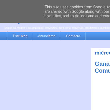
This site uses cookies from Google to 
are shared with Google along with per
es por madrid
statistics, and to detect and address
El blog de Madrid y su actualidad, proyectos, transporte, movilidad, arquitectura, partici
Este blog
Anunciarse
Contacto
miérc
Ganad
Comu