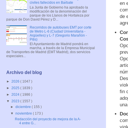
en e
civiles fallecidos en Barbate
La Junta de Gobierno ha aprobado la
com
modificación de la denominación del
parque de los Llanos de Hortaleza por
de 
parque de Don David Pérez y D...
agr
Recorridos de autobuses EMT por corte
de Metro L-6 (Ciudad Universitaria -
Con
Argüelles) y L-7 (Gregorio Marañón -
Cos
Pitis)
El Ayuntamiento de Madrid pondrá en
Opo
marcha, a través de la Empresa Municipal
pre
de Transportes de Madrid (EMT Madrid), dos servicios
especiales...
Opo
arti
núm
Archivo del blog
Des
►
2026
( 1047 )
vio
►
2025
( 1839 )
fin
►
2024
( 1986 )
ado
▼
2023
( 1557 )
una 
►
diciembre
( 155 )
Doc
▼
noviembre
( 173 )
Redacción del proyecto de mejora de la A-
comu
4 entre G...
vio