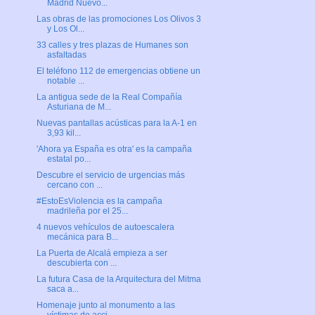
Madrid Nuevo...
Las obras de las promociones Los Olivos 3
y Los Ol...
33 calles y tres plazas de Humanes son
asfaltadas
El teléfono 112 de emergencias obtiene un
notable ...
La antigua sede de la Real Compañía
Asturiana de M...
Nuevas pantallas acústicas para la A-1 en
3,93 kil...
'Ahora ya España es otra' es la campaña
estatal po...
Descubre el servicio de urgencias más
cercano con ...
#EstoEsViolencia es la campaña
madrileña por el 25...
4 nuevos vehículos de autoescalera
mecánica para B...
La Puerta de Alcalá empieza a ser
descubierta con ...
La futura Casa de la Arquitectura del Mitma
saca a...
Homenaje junto al monumento a las