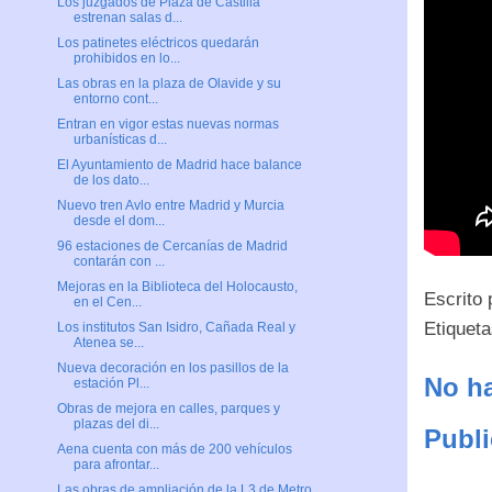
Los juzgados de Plaza de Castilla
estrenan salas d...
Los patinetes eléctricos quedarán
prohibidos en lo...
Las obras en la plaza de Olavide y su
entorno cont...
Entran en vigor estas nuevas normas
urbanísticas d...
El Ayuntamiento de Madrid hace balance
de los dato...
Nuevo tren Avlo entre Madrid y Murcia
desde el dom...
96 estaciones de Cercanías de Madrid
contarán con ...
Mejoras en la Biblioteca del Holocausto,
Escrito
en el Cen...
Etiquet
Los institutos San Isidro, Cañada Real y
Atenea se...
Nueva decoración en los pasillos de la
No ha
estación Pl...
Obras de mejora en calles, parques y
plazas del di...
Publi
Aena cuenta con más de 200 vehículos
para afrontar...
Las obras de ampliación de la L3 de Metro