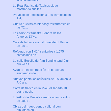
víctimas de acci...
La Real Fábrica de Tapices sigue
mostrando sus tes...
Proyecto de ampliación a tres carriles de la
A-1, ...
Cuatro nuevas cafeterías y restaurantes en
las T2,...
Los edificios 'Nuestra Señora de los
Ángeles 13' y...
Cale de la boca sur del túnel de El Rincón
en las ...
Refuerzo con 1.414 sanitarios y 1.075
camas más en...
La calle Besolla de Pan Bendito tendrá un
nuevo es...
Ayudas a la contratación de personas
empleadas de ...
Nuevas pantallas acústicas de 3,5 km en la
A-5 a s...
Corte de tráfico en la M-40 el sábado 18
por la noche
El PAU 4 de Móstoles tendrá nuevo centro
de salud ...
Obras del nuevo centro cultural con
biblioteca en ...