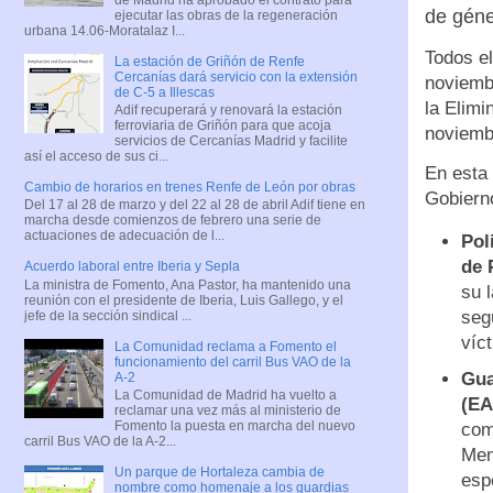
de géne
ejecutar las obras de la regeneración
urbana 14.06-Moratalaz I...
Todos el
La estación de Griñón de Renfe
Cercanías dará servicio con la extensión
noviembr
de C-5 a Illescas
la Elimi
Adif recuperará y renovará la estación
ferroviaria de Griñón para que acoja
noviemb
servicios de Cercanías Madrid y facilite
así el acceso de sus ci...
En esta 
Cambio de horarios en trenes Renfe de León por obras
Gobierno
Del 17 al 28 de marzo y del 22 al 28 de abril Adif tiene en
marcha desde comienzos de febrero una serie de
actuaciones de adecuación de l...
Pol
de 
Acuerdo laboral entre Iberia y Sepla
La ministra de Fomento, Ana Pastor, ha mantenido una
su 
reunión con el presidente de Iberia, Luis Gallego, y el
seg
jefe de la sección sindical ...
víc
La Comunidad reclama a Fomento el
funcionamiento del carril Bus VAO de la
Gua
A-2
La Comunidad de Madrid ha vuelto a
(EA
reclamar una vez más al ministerio de
Fomento la puesta en marcha del nuevo
com
carril Bus VAO de la A-2...
Men
Un parque de Hortaleza cambia de
esp
nombre como homenaje a los guardias