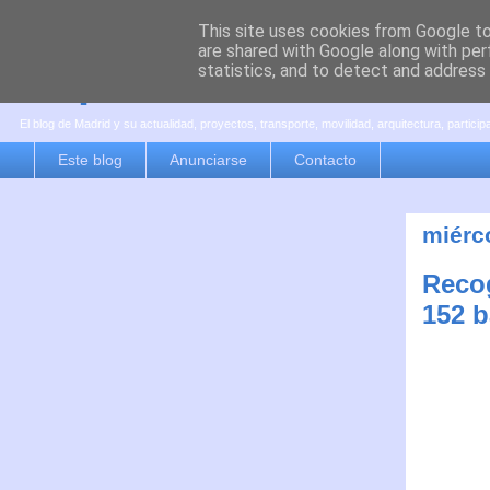
This site uses cookies from Google to 
are shared with Google along with per
es por madrid
statistics, and to detect and address
El blog de Madrid y su actualidad, proyectos, transporte, movilidad, arquitectura, partici
Este blog
Anunciarse
Contacto
miérc
Recog
152 b