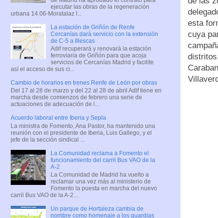
de las z
ejecutar las obras de la regeneración
delegado
urbana 14.06-Moratalaz I...
esta fo
La estación de Griñón de Renfe
cuya par
Cercanías dará servicio con la extensión
de C-5 a Illescas
campaña
Adif recuperará y renovará la estación
distrito
ferroviaria de Griñón para que acoja
servicios de Cercanías Madrid y facilite
Carabanc
así el acceso de sus ci...
Villaver
Cambio de horarios en trenes Renfe de León por obras
Del 17 al 28 de marzo y del 22 al 28 de abril Adif tiene en
marcha desde comienzos de febrero una serie de
actuaciones de adecuación de l...
Acuerdo laboral entre Iberia y Sepla
La ministra de Fomento, Ana Pastor, ha mantenido una
reunión con el presidente de Iberia, Luis Gallego, y el
jefe de la sección sindical ...
La Comunidad reclama a Fomento el
funcionamiento del carril Bus VAO de la
A-2
La Comunidad de Madrid ha vuelto a
reclamar una vez más al ministerio de
Fomento la puesta en marcha del nuevo
carril Bus VAO de la A-2...
Un parque de Hortaleza cambia de
nombre como homenaje a los guardias