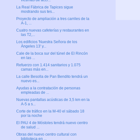
víctimas de acci...
La Real Fábrica de Tapices sigue
mostrando sus tes...
Proyecto de ampliación a tres carriles de la
A-1, ...
Cuatro nuevas cafeterías y restaurantes en
las T2,...
Los edificios 'Nuestra Señora de los
Ángeles 13' y...
Cale de la boca sur del túnel de El Rincón
en las ...
Refuerzo con 1.414 sanitarios y 1.075
camas más en...
La calle Besolla de Pan Bendito tendrá un
nuevo es...
Ayudas a la contratación de personas
empleadas de ...
Nuevas pantallas acústicas de 3,5 km en la
A-5 a s...
Corte de tráfico en la M-40 el sábado 18
por la noche
El PAU 4 de Móstoles tendrá nuevo centro
de salud ...
Obras del nuevo centro cultural con
biblioteca en ...