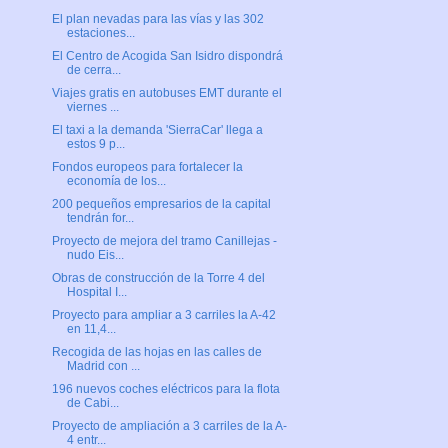
El plan nevadas para las vías y las 302
estaciones...
El Centro de Acogida San Isidro dispondrá
de cerra...
Viajes gratis en autobuses EMT durante el
viernes ...
El taxi a la demanda 'SierraCar' llega a
estos 9 p...
Fondos europeos para fortalecer la
economía de los...
200 pequeños empresarios de la capital
tendrán for...
Proyecto de mejora del tramo Canillejas -
nudo Eis...
Obras de construcción de la Torre 4 del
Hospital I...
Proyecto para ampliar a 3 carriles la A-42
en 11,4...
Recogida de las hojas en las calles de
Madrid con ...
196 nuevos coches eléctricos para la flota
de Cabi...
Proyecto de ampliación a 3 carriles de la A-
4 entr...