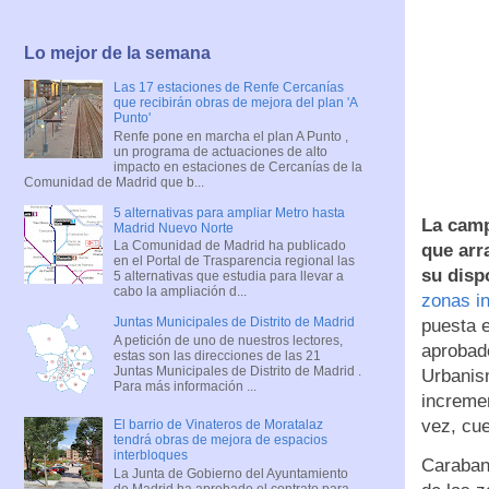
Lo mejor de la semana
Las 17 estaciones de Renfe Cercanías
que recibirán obras de mejora del plan 'A
Punto'
Renfe pone en marcha el plan A Punto ,
un programa de actuaciones de alto
impacto en estaciones de Cercanías de la
Comunidad de Madrid que b...
5 alternativas para ampliar Metro hasta
La camp
Madrid Nuevo Norte
La Comunidad de Madrid ha publicado
que arr
en el Portal de Trasparencia regional las
su disp
5 alternativas que estudia para llevar a
cabo la ampliación d...
zonas in
Juntas Municipales de Distrito de Madrid
puesta e
A petición de uno de nuestros lectores,
aprobado
estas son las direcciones de las 21
Juntas Municipales de Distrito de Madrid .
Urbanism
Para más información ...
incremen
vez, cu
El barrio de Vinateros de Moratalaz
tendrá obras de mejora de espacios
interbloques
Caraban
La Junta de Gobierno del Ayuntamiento
de Madrid ha aprobado el contrato para