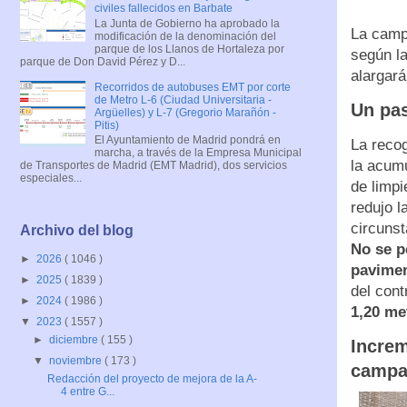
civiles fallecidos en Barbate
La Junta de Gobierno ha aprobado la
La camp
modificación de la denominación del
parque de los Llanos de Hortaleza por
según la
parque de Don David Pérez y D...
alargará
Recorridos de autobuses EMT por corte
de Metro L-6 (Ciudad Universitaria -
Un pas
Argüelles) y L-7 (Gregorio Marañón -
Pitis)
El Ayuntamiento de Madrid pondrá en
La recog
marcha, a través de la Empresa Municipal
la acumu
de Transportes de Madrid (EMT Madrid), dos servicios
especiales...
de limp
redujo l
circunst
Archivo del blog
No se p
►
2026
( 1046 )
pavimen
►
2025
( 1839 )
del cont
►
2024
( 1986 )
1,20 me
▼
2023
( 1557 )
►
diciembre
( 155 )
Increm
▼
noviembre
( 173 )
campa
Redacción del proyecto de mejora de la A-
4 entre G...