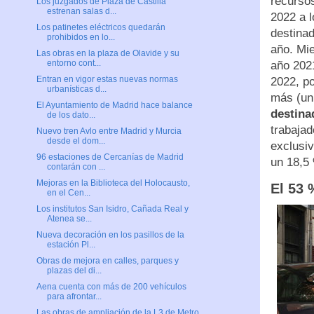
recurso
Los juzgados de Plaza de Castilla
estrenan salas d...
2022 a 
Los patinetes eléctricos quedarán
destina
prohibidos en lo...
año. Mie
Las obras en la plaza de Olavide y su
entorno cont...
año 202
Entran en vigor estas nuevas normas
2022, po
urbanísticas d...
más (un
El Ayuntamiento de Madrid hace balance
destina
de los dato...
trabajad
Nuevo tren Avlo entre Madrid y Murcia
desde el dom...
exclusiv
96 estaciones de Cercanías de Madrid
un 18,5
contarán con ...
Mejoras en la Biblioteca del Holocausto,
El 53 
en el Cen...
Los institutos San Isidro, Cañada Real y
Atenea se...
Nueva decoración en los pasillos de la
estación Pl...
Obras de mejora en calles, parques y
plazas del di...
Aena cuenta con más de 200 vehículos
para afrontar...
Las obras de ampliación de la L3 de Metro