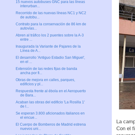
15 nuevos autobuses GNC para las líneas
interurban...
Recorrido de las nuevas líneas NC1 y NC2
de autobu...
Contrato para la conservación de 86 km de
autovías...
Abren al tráfico los 2 puentes sobre la A-3
entre ...
Inaugurada la Variante de Pajares de la
Línea de A...
El desarrollo 'Antiguo Estadio San Miguel',
en el ...
Extensión de las redes fijas de banda
ancha por fi...
Obras de mejora en calles, parques,
edificios y pl...
Respuesta frente al ébola en el Aeropuerto
de Bara...
Acaban las obras del edificio ​'La Rosilla 1'
de l...
Se esperan 3.800 aficionados italianos en
el encue...
La camp
El Cuerpo de Bomberos de Madrid estrena
Con el f
nuevos uni...