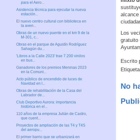
mixto d
para el Aero...
sustituy
Asistencia técnica para ejecutar la nueva
alcance 
estación...
ciudada
El nuevo centro cultural con biblioteca en
la aven...
Los veci
Obras de un nuevo puente en el km 9 de la
M-301, c...
gratuito
Obras en el parque de Agustín Rodríguez
Ayuntam
Sahagún du...
'Libros a la Calle 2023' trae 7.200 vinilos
Escrito
en bus...
Ganadores de los premios Meninas 2023
Etiquet
en la Comuni...
Acto público de encendido de luces de
Navidad en l...
No ha
Obras de rehabilitación de la Casa del
Labrador de...
Publi
Club Deportivo Aurora: importancia
histórica en el...
110 años de la empresa Julián de Castro,
que cuent...
Proyectos de ampliación de las T4 y T4S
del aeropu...
El primer barrio que se urbanizará en