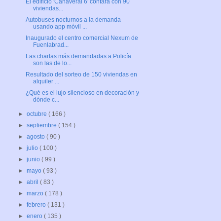
El edificio 'Cañaveral 6' contará con 90
viviendas...
Autobuses nocturnos a la demanda
usando app móvil ...
Inaugurado el centro comercial Nexum de
Fuenlabrad...
Las charlas más demandadas a Policía
son las de lo...
Resultado del sorteo de 150 viviendas en
alquiler ...
¿Qué es el lujo silencioso en decoración y
dónde c...
►
octubre
( 166 )
►
septiembre
( 154 )
►
agosto
( 90 )
►
julio
( 100 )
►
junio
( 99 )
►
mayo
( 93 )
►
abril
( 83 )
►
marzo
( 178 )
►
febrero
( 131 )
►
enero
( 135 )