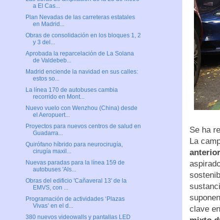
a El Cas...
Plan Nevadas de las carreteras estatales
en Madrid...
Obras de consolidación en los bloques 1, 2
y 3 del...
Aprobada la reparcelación de La Solana
de Valdebeb...
Madrid enciende la navidad en sus calles:
estos so...
La línea 170 de autobuses cambia
recorrido en Mont...
Nuevo vuelo con Wenzhou (China) desde
el Aeropuert...
Proyectos para nuevos centros de salud en
Se ha re
Guadarra...
La camp
Quirófano híbrido para neurocirugía,
anterio
cirugía maxil...
aspirad
Nuevas paradas para la línea 159 de
autobuses 'Als...
sostenib
Obras del edificio 'Cañaveral 13' de la
sustanc
EMVS, con ...
suponen
Programación de actividades ‘Plazas
Vivas’ en el d...
clave e
380 nuevos videowalls y pantallas LED