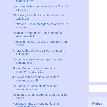
Madrid Nuevo...
Las obras de las promociones Los Olivos 3
y Los Ol...
33 calles y tres plazas de Humanes son
asfaltadas
El teléfono 112 de emergencias obtiene un
notable ...
La antigua sede de la Real Compañía
Asturiana de M...
Nuevas pantallas acústicas para la A-1 en
3,93 kil...
'Ahora ya España es otra' es la campaña
estatal po...
Descubre el servicio de urgencias más
cercano con ...
#EstoEsViolencia es la campaña
madrileña por el 25...
4 nuevos vehículos de autoescalera
mecánica para B...
La Puerta de Alcalá empieza a ser
descubierta con ...
La futura Casa de la Arquitectura del Mitma
saca a...
Entrada 
Homenaje junto al monumento a las