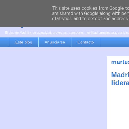
This site uses cookies from Google to 
are shared with Google along with per
es por madrid
statistics, and to detect and address
El blog de Madrid y su actualidad, proyectos, transporte, movilidad, arquitectura, partici
Este blog
Anunciarse
Contacto
marte
Madri
lider