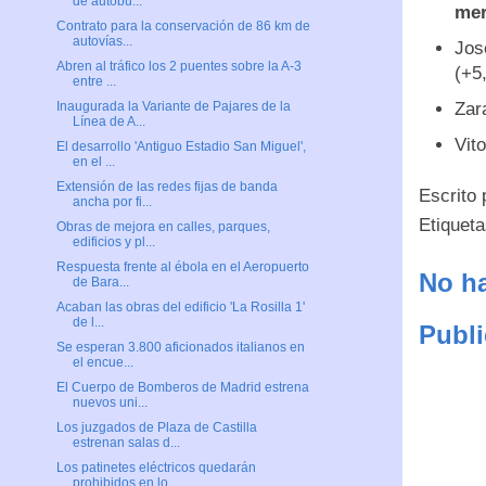
de autobu...
mer
Contrato para la conservación de 86 km de
autovías...
Jos
Abren al tráfico los 2 puentes sobre la A-3
(+5
entre ...
Zar
Inaugurada la Variante de Pajares de la
Línea de A...
Vit
El desarrollo 'Antiguo Estadio San Miguel',
en el ...
Extensión de las redes fijas de banda
Escrito
ancha por fi...
Etiquet
Obras de mejora en calles, parques,
edificios y pl...
Respuesta frente al ébola en el Aeropuerto
No ha
de Bara...
Acaban las obras del edificio ​'La Rosilla 1'
de l...
Publi
Se esperan 3.800 aficionados italianos en
el encue...
El Cuerpo de Bomberos de Madrid estrena
nuevos uni...
Los juzgados de Plaza de Castilla
estrenan salas d...
Los patinetes eléctricos quedarán
prohibidos en lo...