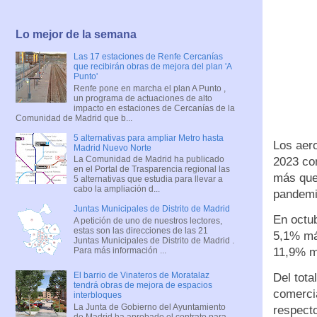
Lo mejor de la semana
Las 17 estaciones de Renfe Cercanías
que recibirán obras de mejora del plan 'A
Punto'
Renfe pone en marcha el plan A Punto ,
un programa de actuaciones de alto
impacto en estaciones de Cercanías de la
Comunidad de Madrid que b...
5 alternativas para ampliar Metro hasta
Los aer
Madrid Nuevo Norte
La Comunidad de Madrid ha publicado
2023 con
en el Portal de Trasparencia regional las
más que
5 alternativas que estudia para llevar a
cabo la ampliación d...
pandemia
Juntas Municipales de Distrito de Madrid
En octu
A petición de uno de nuestros lectores,
estas son las direcciones de las 21
5,1% má
Juntas Municipales de Distrito de Madrid .
Para más información ...
11,9% m
El barrio de Vinateros de Moratalaz
Del tota
tendrá obras de mejora de espacios
comerci
interbloques
La Junta de Gobierno del Ayuntamiento
respecto
de Madrid ha aprobado el contrato para