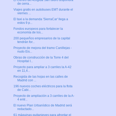
El Centro de Acogida San Isidro dispondrá
de cerra...
Viajes gratis en autobuses EMT durante el
viernes ...
El taxi a la demanda 'SierraCar' llega a
estos 9 p...
Fondos europeos para fortalecer la
economía de los...
200 pequeños empresarios de la capital
tendrán for...
Proyecto de mejora del tramo Canillejas -
nudo Eis...
Obras de construcción de la Torre 4 del
Hospital I...
Proyecto para ampliar a 3 carriles la A-42
en 11,4...
Recogida de las hojas en las calles de
Madrid con ...
196 nuevos coches eléctricos para la flota
de Cabi...
Proyecto de ampliación a 3 carriles de la A-
4 entr...
El nuevo Plan Urbanístico de Madrid será
redactado...
61 máquinas quitanieves para afrontar el