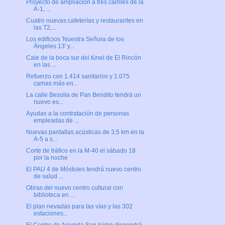
Proyecto de ampliación a tres carriles de la
A-1, ...
Cuatro nuevas cafeterías y restaurantes en
las T2,...
Los edificios 'Nuestra Señora de los
Ángeles 13' y...
Cale de la boca sur del túnel de El Rincón
en las ...
Refuerzo con 1.414 sanitarios y 1.075
camas más en...
La calle Besolla de Pan Bendito tendrá un
nuevo es...
Ayudas a la contratación de personas
empleadas de ...
Nuevas pantallas acústicas de 3,5 km en la
A-5 a s...
Corte de tráfico en la M-40 el sábado 18
por la noche
El PAU 4 de Móstoles tendrá nuevo centro
de salud ...
Obras del nuevo centro cultural con
biblioteca en ...
El plan nevadas para las vías y las 302
estaciones...