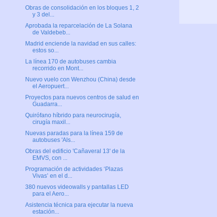
Obras de consolidación en los bloques 1, 2
y 3 del...
Aprobada la reparcelación de La Solana
de Valdebeb...
Madrid enciende la navidad en sus calles:
estos so...
La línea 170 de autobuses cambia
recorrido en Mont...
Nuevo vuelo con Wenzhou (China) desde
el Aeropuert...
Proyectos para nuevos centros de salud en
Guadarra...
Quirófano híbrido para neurocirugía,
cirugía maxil...
Nuevas paradas para la línea 159 de
autobuses 'Als...
Obras del edificio 'Cañaveral 13' de la
EMVS, con ...
Programación de actividades ‘Plazas
Vivas’ en el d...
380 nuevos videowalls y pantallas LED
para el Aero...
Asistencia técnica para ejecutar la nueva
estación...