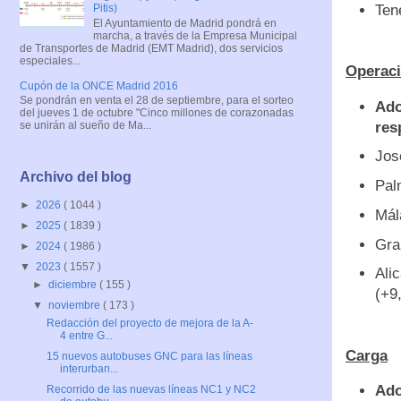
Ten
Pitis)
El Ayuntamiento de Madrid pondrá en
marcha, a través de la Empresa Municipal
de Transportes de Madrid (EMT Madrid), dos servicios
especiales...
Operac
Cupón de la ONCE Madrid 2016
Se pondrán en venta el 28 de septiembre, para el sorteo
Ado
del jueves 1 de octubre "Cinco millones de corazonadas
res
se unirán al sueño de Ma...
Jos
Archivo del blog
Pal
►
2026
( 1044 )
Mál
►
2025
( 1839 )
Gra
►
2024
( 1986 )
▼
2023
( 1557 )
Ali
►
diciembre
( 155 )
(+9
▼
noviembre
( 173 )
Redacción del proyecto de mejora de la A-
4 entre G...
Carga
15 nuevos autobuses GNC para las líneas
interurban...
Ado
Recorrido de las nuevas líneas NC1 y NC2