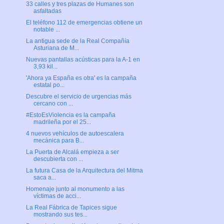
33 calles y tres plazas de Humanes son
asfaltadas
El teléfono 112 de emergencias obtiene un
notable ...
La antigua sede de la Real Compañía
Asturiana de M...
Nuevas pantallas acústicas para la A-1 en
3,93 kil...
'Ahora ya España es otra' es la campaña
estatal po...
Descubre el servicio de urgencias más
cercano con ...
#EstoEsViolencia es la campaña
madrileña por el 25...
4 nuevos vehículos de autoescalera
mecánica para B...
La Puerta de Alcalá empieza a ser
descubierta con ...
La futura Casa de la Arquitectura del Mitma
saca a...
Homenaje junto al monumento a las
víctimas de acci...
La Real Fábrica de Tapices sigue
mostrando sus tes...