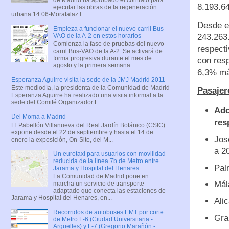
8.193.6
ejecutar las obras de la regeneración
urbana 14.06-Moratalaz I...
Desde e
Empieza a funcionar el nuevo carril Bus-
VAO de la A-2 en estos horarios
243.263
Comienza la fase de pruebas del nuevo
respect
carril Bus-VAO de la A-2. Se activará de
forma progresiva durante el mes de
con res
agosto y la primera semana...
6,3% má
Esperanza Aguirre visita la sede de la JMJ Madrid 2011
Este mediodía, la presidenta de la Comunidad de Madrid
Pasajer
Esperanza Aguirre ha realizado una visita informal a la
sede del Comité Organizador L...
Ado
Del Moma a Madrid
res
El Pabellón Villanueva del Real Jardín Botánico (CSIC)
expone desde el 22 de septiembre y hasta el 14 de
Jos
enero la exposición, On-Site, del M...
a 2
Un eurotaxi para usuarios con movilidad
reducida de la línea 7b de Metro entre
Pal
Jarama y Hospital del Henares
La Comunidad de Madrid pone en
Mál
marcha un servicio de transporte
adaptado que conecta las estaciones de
Jarama y Hospital del Henares, en...
Ali
Recorridos de autobuses EMT por corte
Gra
de Metro L-6 (Ciudad Universitaria -
Argüelles) y L-7 (Gregorio Marañón -