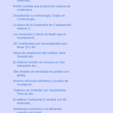
viviendas...
Renfe contrata una producción masiva de
contenidos...
Descifrando la criminología: Grado en
Criminología...
La plaza de la Emperatriz de Carabanchel
estrena 3...
Los musicales y obras de teatro que el
Ayuntamient...
357 empleados son homenajeados por
llevar 25 y 40 ...
Obras de ampliación del instituto Jane
Goodall del...
El sistema VioGén se renueva en San
Sebastián de l...
Otro modelo de movilidad es posible con
guppy
Nuevos vehículos eléctricos y puntos de
recarga en...
‘Salimos sin molestar’ por Gaztambide,
Tirso de Mo...
El edificio 'Cañaveral 6' contará con 90
viviendas...
Autobuses nocturnos a la demanda
usando app móvil ...