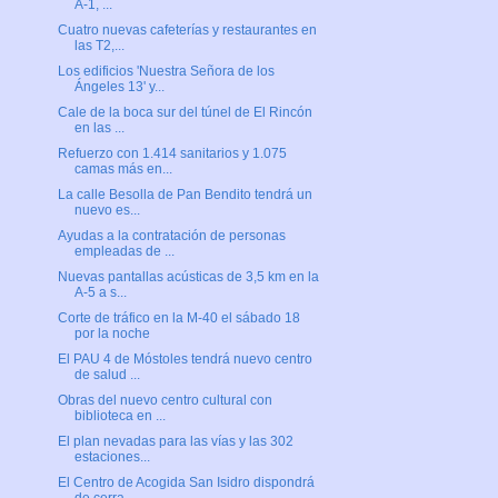
A-1, ...
Cuatro nuevas cafeterías y restaurantes en
las T2,...
Los edificios 'Nuestra Señora de los
Ángeles 13' y...
Cale de la boca sur del túnel de El Rincón
en las ...
Refuerzo con 1.414 sanitarios y 1.075
camas más en...
La calle Besolla de Pan Bendito tendrá un
nuevo es...
Ayudas a la contratación de personas
empleadas de ...
Nuevas pantallas acústicas de 3,5 km en la
A-5 a s...
Corte de tráfico en la M-40 el sábado 18
por la noche
El PAU 4 de Móstoles tendrá nuevo centro
de salud ...
Obras del nuevo centro cultural con
biblioteca en ...
El plan nevadas para las vías y las 302
estaciones...
El Centro de Acogida San Isidro dispondrá