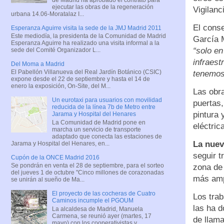
ejecutar las obras de la regeneración
Vigilanc
urbana 14.06-Moratalaz I...
El conse
Esperanza Aguirre visita la sede de la JMJ Madrid 2011
Este mediodía, la presidenta de la Comunidad de Madrid
García M
Esperanza Aguirre ha realizado una visita informal a la
“solo en
sede del Comité Organizador L...
infraest
Del Moma a Madrid
El Pabellón Villanueva del Real Jardín Botánico (CSIC)
tenemos 
expone desde el 22 de septiembre y hasta el 14 de
enero la exposición, On-Site, del M...
Las obra
Un eurotaxi para usuarios con movilidad
puertas,
reducida de la línea 7b de Metro entre
pintura 
Jarama y Hospital del Henares
La Comunidad de Madrid pone en
eléctric
marcha un servicio de transporte
adaptado que conecta las estaciones de
La nuev
Jarama y Hospital del Henares, en...
seguir t
Cupón de la ONCE Madrid 2016
Se pondrán en venta el 28 de septiembre, para el sorteo
zona de
del jueves 1 de octubre "Cinco millones de corazonadas
más ampl
se unirán al sueño de Ma...
El proyecto de las cocheras de Cuatro
Los trab
Caminos incumple el PGOUM
las ha 
La alcaldesa de Madrid, Manuela
Carmena, se reunió ayer (martes, 17
de llama
mayo) con los cooperativistas y