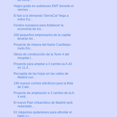
de cerra...
Viajes gratis en autobuses EMT durante el
viernes ...
El taxi a la demanda 'SierraCar' llega a
estos 9 p...
Fondos europeos para fortalecer la
economía de los...
200 pequeños empresarios de la capital
tendrán for...
Proyecto de mejora del tramo Canillejas -
nudo Eis...
Obras de construcción de la Torre 4 del
Hospital I...
Proyecto para ampliar a 3 carriles la A-42
en 11,4...
Recogida de las hojas en las calles de
Madrid con ...
196 nuevos coches eléctricos para la flota
de Cabi...
Proyecto de ampliación a 3 carriles de la A-
4 entr...
El nuevo Plan Urbanístico de Madrid será
redactado...
61 máquinas quitanieves para afrontar el
hielo y l...