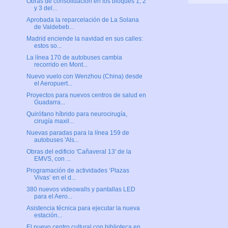
Obras de consolidación en los bloques 1, 2
y 3 del...
Aprobada la reparcelación de La Solana
de Valdebeb...
Madrid enciende la navidad en sus calles:
estos so...
La línea 170 de autobuses cambia
recorrido en Mont...
Nuevo vuelo con Wenzhou (China) desde
el Aeropuert...
Proyectos para nuevos centros de salud en
Guadarra...
Quirófano híbrido para neurocirugía,
cirugía maxil...
Nuevas paradas para la línea 159 de
autobuses 'Als...
Obras del edificio 'Cañaveral 13' de la
EMVS, con ...
Programación de actividades ‘Plazas
Vivas’ en el d...
380 nuevos videowalls y pantallas LED
para el Aero...
Asistencia técnica para ejecutar la nueva
estación...
El nuevo centro cultural con biblioteca en