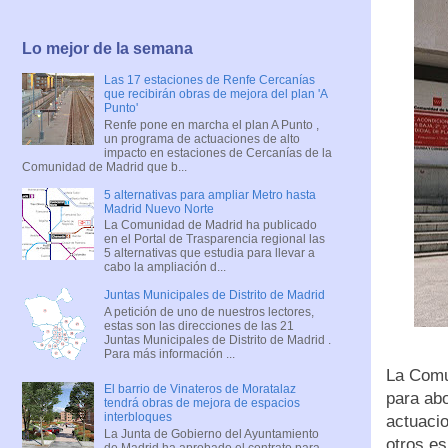
Lo mejor de la semana
Las 17 estaciones de Renfe Cercanías
que recibirán obras de mejora del plan 'A
Punto'
Renfe pone en marcha el plan A Punto ,
un programa de actuaciones de alto
impacto en estaciones de Cercanías de la
Comunidad de Madrid que b...
5 alternativas para ampliar Metro hasta
Madrid Nuevo Norte
La Comunidad de Madrid ha publicado
en el Portal de Trasparencia regional las
5 alternativas que estudia para llevar a
cabo la ampliación d...
Juntas Municipales de Distrito de Madrid
A petición de uno de nuestros lectores,
estas son las direcciones de las 21
Juntas Municipales de Distrito de Madrid .
Para más información ...
La Comu
El barrio de Vinateros de Moratalaz
para abo
tendrá obras de mejora de espacios
interbloques
actuacio
La Junta de Gobierno del Ayuntamiento
otros es
de Madrid ha aprobado el contrato para