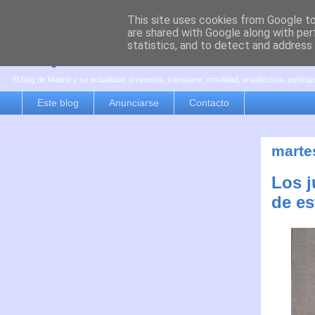
This site uses cookies from Google to 
are shared with Google along with per
es por madrid
statistics, and to detect and address
El blog de Madrid y su actualidad, proyectos, transporte, movilidad, arquitectura, partici
Este blog
Anunciarse
Contacto
marte
Los j
de es