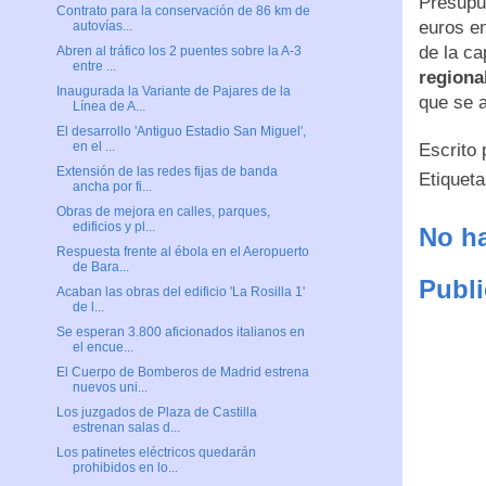
Presupu
Contrato para la conservación de 86 km de
euros en
autovías...
de la ca
Abren al tráfico los 2 puentes sobre la A-3
entre ...
regiona
Inaugurada la Variante de Pajares de la
que se a
Línea de A...
El desarrollo 'Antiguo Estadio San Miguel',
en el ...
Escrito
Extensión de las redes fijas de banda
Etiquet
ancha por fi...
Obras de mejora en calles, parques,
edificios y pl...
No ha
Respuesta frente al ébola en el Aeropuerto
de Bara...
Publi
Acaban las obras del edificio ​'La Rosilla 1'
de l...
Se esperan 3.800 aficionados italianos en
el encue...
El Cuerpo de Bomberos de Madrid estrena
nuevos uni...
Los juzgados de Plaza de Castilla
estrenan salas d...
Los patinetes eléctricos quedarán
prohibidos en lo...