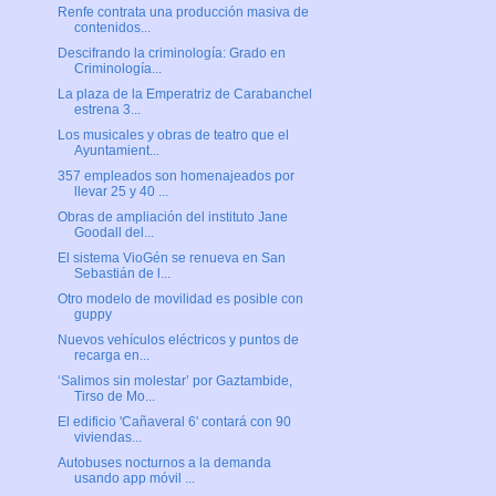
Renfe contrata una producción masiva de
contenidos...
Descifrando la criminología: Grado en
Criminología...
La plaza de la Emperatriz de Carabanchel
estrena 3...
Los musicales y obras de teatro que el
Ayuntamient...
357 empleados son homenajeados por
llevar 25 y 40 ...
Obras de ampliación del instituto Jane
Goodall del...
El sistema VioGén se renueva en San
Sebastián de l...
Otro modelo de movilidad es posible con
guppy
Nuevos vehículos eléctricos y puntos de
recarga en...
‘Salimos sin molestar’ por Gaztambide,
Tirso de Mo...
El edificio 'Cañaveral 6' contará con 90
viviendas...
Autobuses nocturnos a la demanda
usando app móvil ...