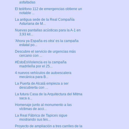
asfaltadas
El teléfono 112 de emergencias obtiene un
notable ...
La antigua sede de la Real Compañía
Asturiana de M...
Nuevas pantallas acústicas para la A-1 en
3,93 kil...
'Ahora ya España es otra' es la campaña
estatal po...
Descubre el servicio de urgencias más
cercano con ...
#EstoEsViolencia es la campaña
madrileña por el 25...
4 nuevos vehículos de autoescalera
mecánica para B...
La Puerta de Alcalá empieza a ser
descubierta con ...
La futura Casa de la Arquitectura del Mitma
saca a...
Homenaje junto al monumento a las
víctimas de acci...
La Real Fábrica de Tapices sigue
mostrando sus tes...
Proyecto de ampliación a tres carriles de la