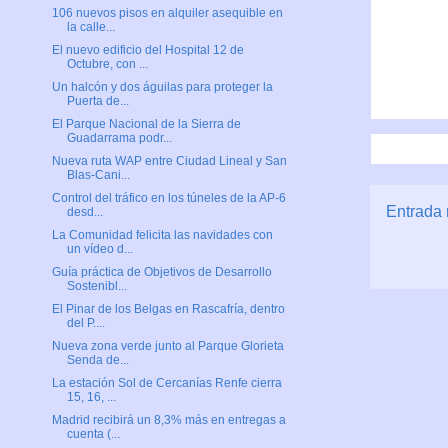
106 nuevos pisos en alquiler asequible en
la calle...
El nuevo edificio del Hospital 12 de
Octubre, con ...
Un halcón y dos águilas para proteger la
Puerta de...
El Parque Nacional de la Sierra de
Guadarrama podr...
Nueva ruta WAP entre Ciudad Lineal y San
Blas-Cani...
Control del tráfico en los túneles de la AP-6
Entrada 
desd...
La Comunidad felicita las navidades con
un vídeo d...
Guía práctica de Objetivos de Desarrollo
Sostenibl...
El Pinar de los Belgas en Rascafría, dentro
del P....
Nueva zona verde junto al Parque Glorieta
Senda de...
La estación Sol de Cercanías Renfe cierra
15, 16, ...
Madrid recibirá un 8,3% más en entregas a
cuenta (...