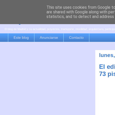
This site uses cookies from Google to 
are shared with Google along with per
es por madrid
statistics, and to detect and address
El blog de Madrid y su actualidad, proyectos, transporte, movilidad, arquitectura, partici
Este blog
Anunciarse
Contacto
lunes
El ed
73 pi