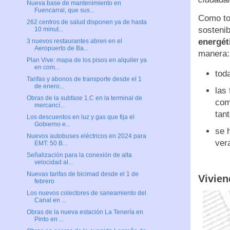
Nueva base de mantenimiento en
Fuencarral, que sus...
Como to
262 centros de salud disponen ya de hasta
sostenib
10 minut...
energét
3 nuevos restaurantes abren en el
Aeropuerto de Ba...
manera:
Plan Vive: mapa de los pisos en alquiler ya
en com...
tod
Tarifas y abonos de transporte desde el 1
de enero...
las
Obras de la subfase 1.C en la terminal de
com
mercancí...
tant
Los descuentos en luz y gas que fija el
Gobierno e...
se 
Nuevos autobuses eléctricos en 2024 para
vera
EMT: 50 B...
Señalización para la conexión de alta
velocidad al...
Nuevas tarifas de bicimad desde el 1 de
Vivien
febrero
Los nuevos colectores de saneamiento del
Canal en ...
Obras de la nueva estación La Tenería en
Pinto en ...