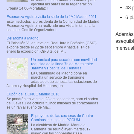
ejecutar las obras de la regeneración
43 
urbana 14.06-Moratalaz I...
Esperanza Aguirre visita la sede de la JMJ Madrid 2011
6 p
Este mediodía, la presidenta de la Comunidad de Madrid
Esperanza Aguirre ha realizado una visita informal a la
sede del Comité Organizador L...
Además d
Del Moma a Madrid
asequibl
El Pabellón Villanueva del Real Jardín Botánico (CSIC)
mensuale
expone desde el 22 de septiembre y hasta el 14 de
enero la exposición, On-Site, del M...
Un eurotaxi para usuarios con movilidad
reducida de la línea 7b de Metro entre
Jarama y Hospital del Henares
La Comunidad de Madrid pone en
marcha un servicio de transporte
adaptado que conecta las estaciones de
Jarama y Hospital del Henares, en...
Cupón de la ONCE Madrid 2016
Se pondrán en venta el 28 de septiembre, para el sorteo
del jueves 1 de octubre "Cinco millones de corazonadas
se unirán al sueño de Ma...
El proyecto de las cocheras de Cuatro
Caminos incumple el PGOUM
La alcaldesa de Madrid, Manuela
Carmena, se reunió ayer (martes, 17
mayo) con los cooperativistas y