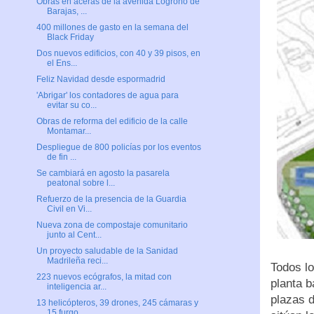
Obras en aceras de la avenida Logroño de
Barajas, ...
400 millones de gasto en la semana del
Black Friday
Dos nuevos edificios, con 40 y 39 pisos, en
el Ens...
Feliz Navidad desde espormadrid
'Abrigar' los contadores de agua para
evitar su co...
Obras de reforma del edificio de la calle
Montamar...
Despliegue de 800 policías por los eventos
de fin ...
Se cambiará en agosto la pasarela
peatonal sobre l...
Refuerzo de la presencia de la Guardia
Civil en Vi...
Nueva zona de compostaje comunitario
junto al Cent...
Un proyecto saludable de la Sanidad
Madrileña reci...
Todos lo
223 nuevos ecógrafos, la mitad con
planta b
inteligencia ar...
plazas 
13 helicópteros, 39 drones, 245 cámaras y
15 furgo...