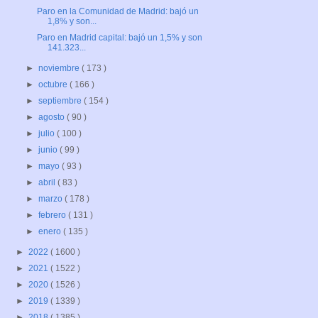
Paro en la Comunidad de Madrid: bajó un
1,8% y son...
Paro en Madrid capital: bajó un 1,5% y son
141.323...
►
noviembre
( 173 )
►
octubre
( 166 )
►
septiembre
( 154 )
►
agosto
( 90 )
►
julio
( 100 )
►
junio
( 99 )
►
mayo
( 93 )
►
abril
( 83 )
►
marzo
( 178 )
►
febrero
( 131 )
►
enero
( 135 )
►
2022
( 1600 )
►
2021
( 1522 )
►
2020
( 1526 )
►
2019
( 1339 )
►
2018
( 1385 )