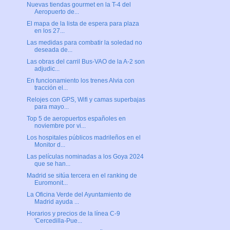
Nuevas tiendas gourmet en la T-4 del
Aeropuerto de...
El mapa de la lista de espera para plaza
en los 27...
Las medidas para combatir la soledad no
deseada de...
Las obras del carril Bus-VAO de la A-2 son
adjudic...
En funcionamiento los trenes Alvia con
tracción el...
Relojes con GPS, Wifi y camas superbajas
para mayo...
Top 5 de aeropuertos españoles en
noviembre por vi...
Los hospitales públicos madrileños en el
Monitor d...
Las películas nominadas a los Goya 2024
que se han...
Madrid se sitúa tercera en el ranking de
Euromonit...
La Oficina Verde del Ayuntamiento de
Madrid ayuda ...
Horarios y precios de la línea C-9
'Cercedilla-Pue...