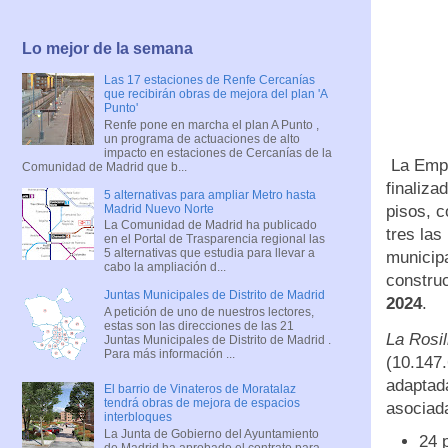
Lo mejor de la semana
Las 17 estaciones de Renfe Cercanías
que recibirán obras de mejora del plan 'A
Punto'
Renfe pone en marcha el plan A Punto ,
un programa de actuaciones de alto
impacto en estaciones de Cercanías de la
La Empr
Comunidad de Madrid que b...
finaliza
5 alternativas para ampliar Metro hasta
Madrid Nuevo Norte
pisos, c
La Comunidad de Madrid ha publicado
tres la
en el Portal de Trasparencia regional las
5 alternativas que estudia para llevar a
municip
cabo la ampliación d...
constru
Juntas Municipales de Distrito de Madrid
2024
.
A petición de uno de nuestros lectores,
estas son las direcciones de las 21
La Rosil
Juntas Municipales de Distrito de Madrid .
Para más información ...
(10.147.
adaptad
El barrio de Vinateros de Moratalaz
tendrá obras de mejora de espacios
asociada
interbloques
La Junta de Gobierno del Ayuntamiento
24 
de Madrid ha aprobado el contrato para