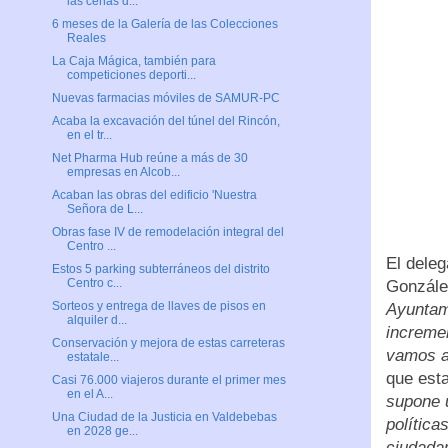
las cenas d...
6 meses de la Galería de las Colecciones
Reales
La Caja Mágica, también para
competiciones deporti...
Nuevas farmacias móviles de SAMUR-PC
Acaba la excavación del túnel del Rincón,
en el tr...
Net Pharma Hub reúne a más de 30
empresas en Alcob...
Acaban las obras del edificio 'Nuestra
Señora de L...
Obras fase IV de remodelación integral del
Centro ...
El deleg
Estos 5 parking subterráneos del distrito
Centro c...
Gonzále
Sorteos y entrega de llaves de pisos en
Ayuntam
alquiler d...
incremen
Conservación y mejora de estas carreteras
vamos a 
estatale...
que est
Casi 76.000 viajeros durante el primer mes
en el A...
supone 
Una Ciudad de la Justicia en Valdebebas
polític
en 2028 ge...
ciudada