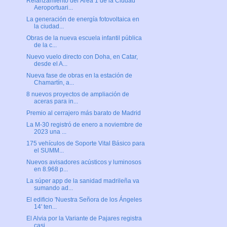
Relanzamiento del Área 1 de la Ciudad
Aeroportuari...
La generación de energía fotovoltaica en
la ciudad...
Obras de la nueva escuela infantil pública
de la c...
Nuevo vuelo directo con Doha, en Catar,
desde el A...
Nueva fase de obras en la estación de
Chamartín, a...
8 nuevos proyectos de ampliación de
aceras para in...
Premio al cerrajero más barato de Madrid
La M-30 registró de enero a noviembre de
2023 una ...
175 vehículos de Soporte Vital Básico para
el SUMM...
Nuevos avisadores acústicos y luminosos
en 8.968 p...
La súper app de la sanidad madrileña va
sumando ad...
El edificio 'Nuestra Señora de los Ángeles
14' ten...
El Alvia por la Variante de Pajares registra
casi ...