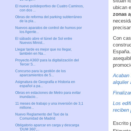
sitúan l
El nuevo polideportivo de Cuatro Caminos,
ubican e
con dos ...
zonas a
Obras de reforma del parking subterráneo
necesid
de la pla...
precisa
Nuevos aparatos de control de humos por
los Agente...
Con casi
El sábado abre el túnel de Sol entre
Nuevos Minist...
constru
Llegar tarde es mejor que no llegar,
España. 
también en Na...
asequibl
Proyecto A360! para la digitalización del
promocio
Tercer S...
Concurso para la gestión de los
Acaban l
aparcamientos de 5...
alquiler
Asignatura de Geografía e Historia en
español a pa...
Finaliza
Obras en estaciones de Metro para evitar
inundacio...
Los edif
11 meses de trabajo y una inversión de 3,1
millone...
reciben
Nuevo Reglamento del Taxi de la
Comunidad de Madrid
Escrito
Obligatorio aparcar en carga y descarga
'DUM 360',...