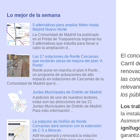
Lo mejor de la semana
5 alternativas para ampliar Metro hasta
Madrid Nuevo Norte
La Comunidad de Madrid ha publicado
en el Portal de Trasparencia regional las
5 alternativas que estudia para llevar a
cabo la ampliación d...
El conc
Las 17 estaciones de Renfe Cercanías
que recibirán obras de mejora del plan 'A
Carril 
Punto'
renovaci
Renfe pone en marcha el plan A Punto ,
un programa de actuaciones de alto
las con
impacto en estaciones de Cercanías de la
Comunidad de Madrid que b...
relevan
Juntas Municipales de Distrito de Madrid
los públ
A petición de uno de nuestros lectores,
estas son las direcciones de las 21
Los tra
Juntas Municipales de Distrito de Madrid .
Para más información ...
la insta
Asimism
La estación de Griñón de Renfe
Cercanías dará servicio con la extensión
ignífug
de C-5 a Illescas
garantiz
Adif recuperará y renovará la estación
ferroviaria de Griñón para que acoja