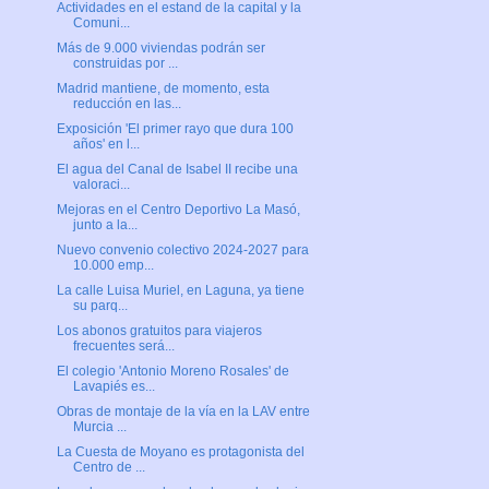
Actividades en el estand de la capital y la
Comuni...
Más de 9.000 viviendas podrán ser
construidas por ...
Madrid mantiene, de momento, esta
reducción en las...
Exposición 'El primer rayo que dura 100
años' en l...
El agua del Canal de Isabel II recibe una
valoraci...
Mejoras en el Centro Deportivo La Masó,
junto a la...
Nuevo convenio colectivo 2024-2027 para
10.000 emp...
La calle Luisa Muriel, en Laguna, ya tiene
su parq...
Los abonos gratuitos para viajeros
frecuentes será...
El colegio 'Antonio Moreno Rosales' de
Lavapiés es...
Obras de montaje de la vía en la LAV entre
Murcia ...
La Cuesta de Moyano es protagonista del
Centro de ...