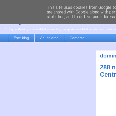
This site uses cookies from Google to 
are shared with Google along with per
es por madrid
statistics, and to detect and address
El blog de Madrid y su actualidad, proyectos, transporte, movilidad, arquitectura, partici
Este blog
Anunciarse
Contacto
domin
288 n
Centr