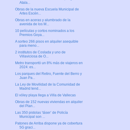
Atala...
Obras de la nueva Escuela Municipal de
Artes Escén...
Obras en aceras y alumbrado de la
avenida de los M...
10 películas y cortos nominados a los
Premios Goya...
A sorteo 266 pisos en alquiler asequible
para meno...
2 institutos de Coslada y uno de
Villaviciosa de O...
Metro transportó un 8% más de viajeros en
2024: es...
Los parques del Retiro, Fuente del Berro y
Juan Pa...
La Ley de Movilidad de la Comunidad de
Madrid tend...
El vóley playa llega a Villa de Vallecas
Obras de 152 nuevas viviendas en alquiler
del Plan...
Las 350 pistolas ‘táser’ de Policía
Municipal son ...
Patones de Arriba dispone ya de cobertura
5G graci...