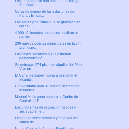
Las obras que se han hecho en el colegio
San Juan ...
Obras de mejora de las estaciones de
Parla y Embaj...
Las series y películas que se grabaron en
las call...
4.000 aficionados austriacos asistirán al
partido ...
209 nuevos policías municipales en la 54ª
promoció...
Las calles Recoletos y Cid estrenan
peatonalizació...
Se entregan 274 pisos en alquiler del Plan
Vive en...
El Canal de Isabel II pasa a gestionar el
alcantar...
Convocatoria para 37 nuevos secretarios,
tesoreros...
Manuel Melis pone nombre al Centro de
Control de T...
Los problemas de ocupación, drogas y
suciedad en e...
Listado de seleccionados y reservas del
sorteo de ...
Nuevo Centro de Apoyo a Familias de