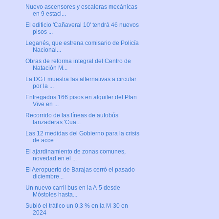
Nuevo ascensores y escaleras mecánicas
en 9 estaci...
El edificio 'Cañaveral 10' tendrá 46 nuevos
pisos ...
Leganés, que estrena comisario de Policía
Nacional...
Obras de reforma integral del Centro de
Natación M...
La DGT muestra las alternativas a circular
por la ...
Entregados 166 pisos en alquiler del Plan
Vive en ...
Recorrido de las líneas de autobús
lanzaderas 'Cua...
Las 12 medidas del Gobierno para la crisis
de acce...
El ajardinamiento de zonas comunes,
novedad en el ...
El Aeropuerto de Barajas cerró el pasado
diciembre...
Un nuevo carril bus en la A-5 desde
Móstoles hasta...
Subió el tráfico un 0,3 % en la M-30 en
2024