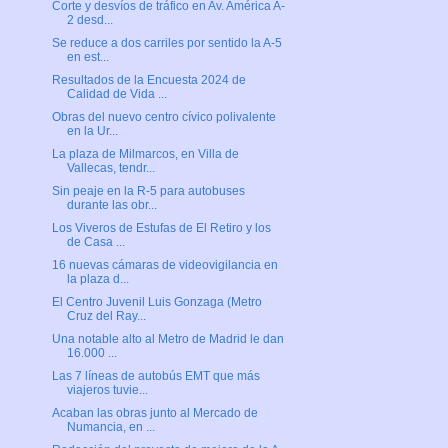
Corte y desvíos de tráfico en Av. América A-
2 desd...
Se reduce a dos carriles por sentido la A-5
en est...
Resultados de la Encuesta 2024 de
Calidad de Vida ...
Obras del nuevo centro cívico polivalente
en la Ur...
La plaza de Milmarcos, en Villa de
Vallecas, tendr...
Sin peaje en la R-5 para autobuses
durante las obr...
Los Viveros de Estufas de El Retiro y los
de Casa ...
16 nuevas cámaras de videovigilancia en
la plaza d...
El Centro Juvenil Luis Gonzaga (Metro
Cruz del Ray...
Una notable alto al Metro de Madrid le dan
16.000 ...
Las 7 líneas de autobús EMT que más
viajeros tuvie...
Acaban las obras junto al Mercado de
Numancia, en ...