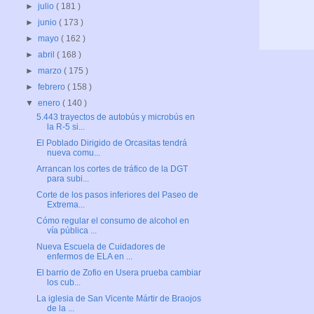
►
julio
( 181 )
►
junio
( 173 )
►
mayo
( 162 )
►
abril
( 168 )
►
marzo
( 175 )
►
febrero
( 158 )
▼
enero
( 140 )
5.443 trayectos de autobús y microbús en
la R-5 si...
El Poblado Dirigido de Orcasitas tendrá
nueva comu...
Arrancan los cortes de tráfico de la DGT
para subi...
Corte de los pasos inferiores del Paseo de
Extrema...
Cómo regular el consumo de alcohol en
vía pública ...
Nueva Escuela de Cuidadores de
enfermos de ELA en ...
El barrio de Zofio en Usera prueba cambiar
los cub...
La iglesia de San Vicente Mártir de Braojos
de la ...