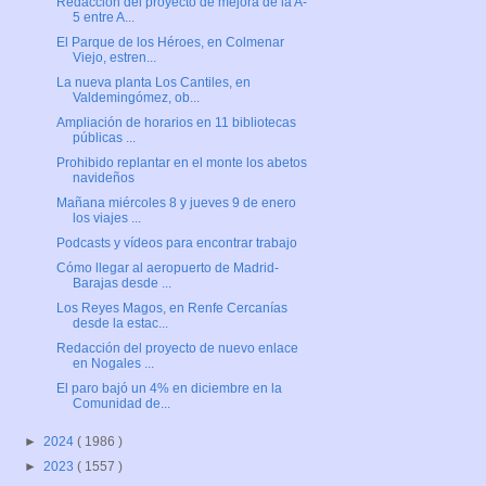
Redacción del proyecto de mejora de la A-
5 entre A...
El Parque de los Héroes, en Colmenar
Viejo, estren...
La nueva planta Los Cantiles, en
Valdemingómez, ob...
Ampliación de horarios en 11 bibliotecas
públicas ...
Prohibido replantar en el monte los abetos
navideños
Mañana miércoles 8 y jueves 9 de enero
los viajes ...
Podcasts y vídeos para encontrar trabajo
Cómo llegar al aeropuerto de Madrid-
Barajas desde ...
Los Reyes Magos, en Renfe Cercanías
desde la estac...
Redacción del proyecto de nuevo enlace
en Nogales ...
El paro bajó un 4% en diciembre en la
Comunidad de...
►
2024
( 1986 )
►
2023
( 1557 )