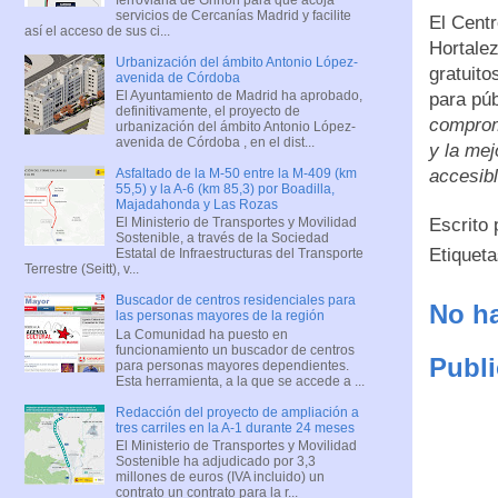
servicios de Cercanías Madrid y facilite
El Centr
así el acceso de sus ci...
Hortale
Urbanización del ámbito Antonio López-
gratuito
avenida de Córdoba
El Ayuntamiento de Madrid ha aprobado,
para púb
definitivamente, el proyecto de
compromi
urbanización del ámbito Antonio López-
avenida de Córdoba , en el dist...
y la mej
accesibl
Asfaltado de la M-50 entre la M-409 (km
55,5) y la A-6 (km 85,3) por Boadilla,
Majadahonda y Las Rozas
Escrito
El Ministerio de Transportes y Movilidad
Sostenible, a través de la Sociedad
Etiquet
Estatal de Infraestructuras del Transporte
Terrestre (Seitt), v...
Buscador de centros residenciales para
No ha
las personas mayores de la región
La Comunidad ha puesto en
funcionamiento un buscador de centros
Publi
para personas mayores dependientes.
Esta herramienta, a la que se accede a ...
Redacción del proyecto de ampliación a
tres carriles en la A-1 durante 24 meses
El Ministerio de Transportes y Movilidad
Sostenible ha adjudicado por 3,3
millones de euros (IVA incluido) un
contrato un contrato para la r...