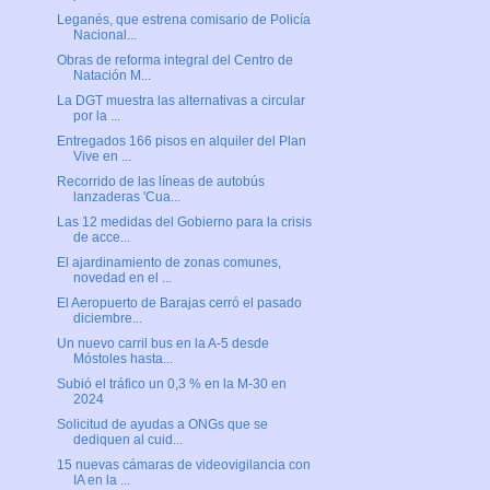
Leganés, que estrena comisario de Policía
Nacional...
Obras de reforma integral del Centro de
Natación M...
La DGT muestra las alternativas a circular
por la ...
Entregados 166 pisos en alquiler del Plan
Vive en ...
Recorrido de las líneas de autobús
lanzaderas 'Cua...
Las 12 medidas del Gobierno para la crisis
de acce...
El ajardinamiento de zonas comunes,
novedad en el ...
El Aeropuerto de Barajas cerró el pasado
diciembre...
Un nuevo carril bus en la A-5 desde
Móstoles hasta...
Subió el tráfico un 0,3 % en la M-30 en
2024
Solicitud de ayudas a ONGs que se
dediquen al cuid...
15 nuevas cámaras de videovigilancia con
IA en la ...