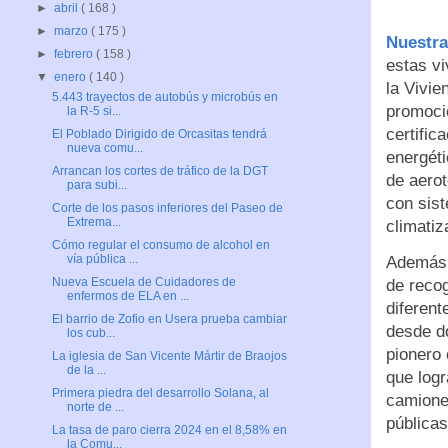
►
abril
( 168 )
►
marzo
( 175 )
Nuestra
►
febrero
( 158 )
estas v
▼
enero
( 140 )
la Vivie
5.443 trayectos de autobús y microbús en
promoci
la R-5 si...
certific
El Poblado Dirigido de Orcasitas tendrá
nueva comu...
energéti
Arrancan los cortes de tráfico de la DGT
de aerot
para subi...
con sist
Corte de los pasos inferiores del Paseo de
Extrema...
climatiz
Cómo regular el consumo de alcohol en
vía pública ...
Además
Nueva Escuela de Cuidadores de
de recog
enfermos de ELA en ...
diferent
El barrio de Zofio en Usera prueba cambiar
desde do
los cub...
pionero
La iglesia de San Vicente Mártir de Braojos
de la ...
que log
Primera piedra del desarrollo Solana, al
camione
norte de ...
públicas
La tasa de paro cierra 2024 en el 8,58% en
la Comu...