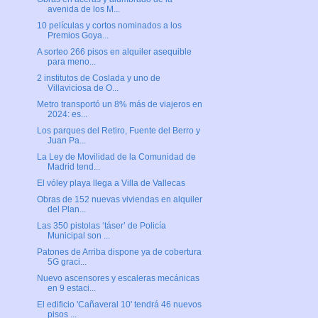
avenida de los M...
10 películas y cortos nominados a los
Premios Goya...
A sorteo 266 pisos en alquiler asequible
para meno...
2 institutos de Coslada y uno de
Villaviciosa de O...
Metro transportó un 8% más de viajeros en
2024: es...
Los parques del Retiro, Fuente del Berro y
Juan Pa...
La Ley de Movilidad de la Comunidad de
Madrid tend...
El vóley playa llega a Villa de Vallecas
Obras de 152 nuevas viviendas en alquiler
del Plan...
Las 350 pistolas ‘táser’ de Policía
Municipal son ...
Patones de Arriba dispone ya de cobertura
5G graci...
Nuevo ascensores y escaleras mecánicas
en 9 estaci...
El edificio 'Cañaveral 10' tendrá 46 nuevos
pisos ...