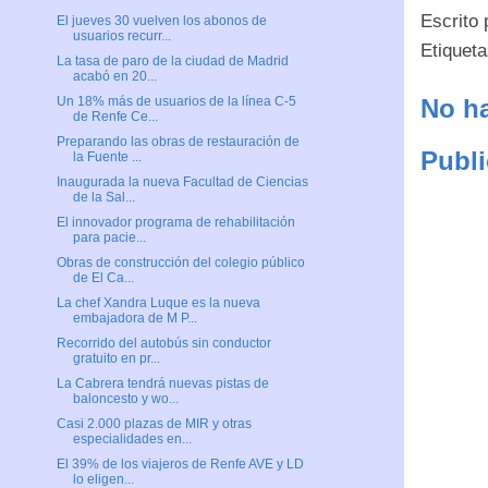
Escrito
El jueves 30 vuelven los abonos de
usuarios recurr...
Etiquet
La tasa de paro de la ciudad de Madrid
acabó en 20...
No ha
Un 18% más de usuarios de la línea C-5
de Renfe Ce...
Preparando las obras de restauración de
Publi
la Fuente ...
Inaugurada la nueva Facultad de Ciencias
de la Sal...
El innovador programa de rehabilitación
para pacie...
Obras de construcción del colegio público
de El Ca...
La chef Xandra Luque es la nueva
embajadora de M P...
Recorrido del autobús sin conductor
gratuito en pr...
La Cabrera tendrá nuevas pistas de
baloncesto y wo...
Casi 2.000 plazas de MIR y otras
especialidades en...
El 39% de los viajeros de Renfe AVE y LD
lo eligen...