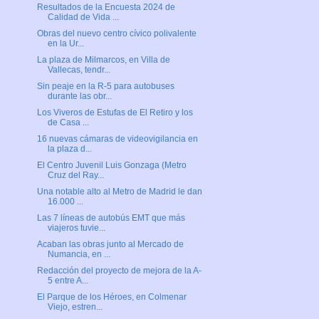
Resultados de la Encuesta 2024 de
Calidad de Vida ...
Obras del nuevo centro cívico polivalente
en la Ur...
La plaza de Milmarcos, en Villa de
Vallecas, tendr...
Sin peaje en la R-5 para autobuses
durante las obr...
Los Viveros de Estufas de El Retiro y los
de Casa ...
16 nuevas cámaras de videovigilancia en
la plaza d...
El Centro Juvenil Luis Gonzaga (Metro
Cruz del Ray...
Una notable alto al Metro de Madrid le dan
16.000 ...
Las 7 líneas de autobús EMT que más
viajeros tuvie...
Acaban las obras junto al Mercado de
Numancia, en ...
Redacción del proyecto de mejora de la A-
5 entre A...
El Parque de los Héroes, en Colmenar
Viejo, estren...