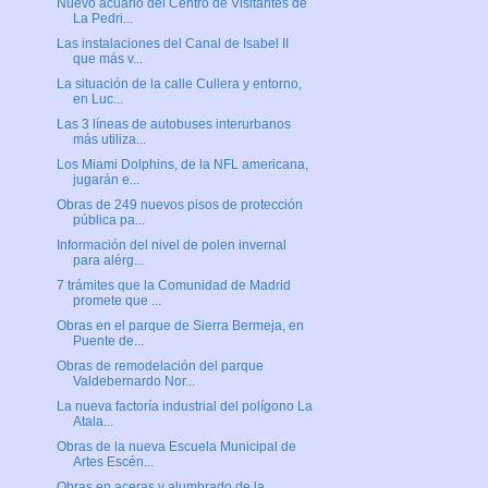
Nuevo acuario del Centro de Visitantes de
La Pedri...
Las instalaciones del Canal de Isabel II
que más v...
La situación de la calle Cullera y entorno,
en Luc...
Las 3 líneas de autobuses interurbanos
más utiliza...
Los Miami Dolphins, de la NFL americana,
jugarán e...
Obras de 249 nuevos pisos de protección
pública pa...
Información del nivel de polen invernal
para alérg...
7 trámites que la Comunidad de Madrid
promete que ...
Obras en el parque de Sierra Bermeja, en
Puente de...
Obras de remodelación del parque
Valdebernardo Nor...
La nueva factoría industrial del polígono La
Atala...
Obras de la nueva Escuela Municipal de
Artes Escén...
Obras en aceras y alumbrado de la