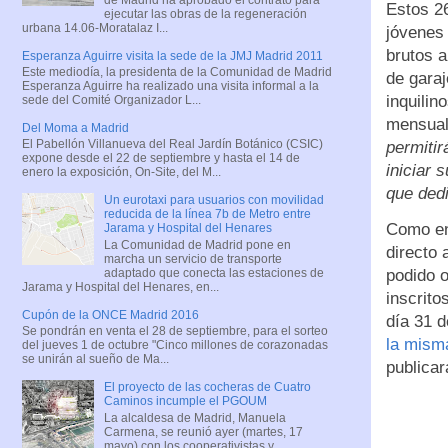
Estos 26
ejecutar las obras de la regeneración
urbana 14.06-Moratalaz I...
jóvenes
brutos a
Esperanza Aguirre visita la sede de la JMJ Madrid 2011
Este mediodía, la presidenta de la Comunidad de Madrid
de gara
Esperanza Aguirre ha realizado una visita informal a la
inquili
sede del Comité Organizador L...
mensual
Del Moma a Madrid
El Pabellón Villanueva del Real Jardín Botánico (CSIC)
permiti
expone desde el 22 de septiembre y hasta el 14 de
iniciar 
enero la exposición, On-Site, del M...
que dedi
Un eurotaxi para usuarios con movilidad
reducida de la línea 7b de Metro entre
Como en 
Jarama y Hospital del Henares
La Comunidad de Madrid pone en
directo
marcha un servicio de transporte
adaptado que conecta las estaciones de
podido 
Jarama y Hospital del Henares, en...
inscrito
Cupón de la ONCE Madrid 2016
día 31 
Se pondrán en venta el 28 de septiembre, para el sorteo
la mism
del jueves 1 de octubre "Cinco millones de corazonadas
se unirán al sueño de Ma...
publicar
El proyecto de las cocheras de Cuatro
Caminos incumple el PGOUM
La alcaldesa de Madrid, Manuela
Carmena, se reunió ayer (martes, 17
mayo) con los cooperativistas y