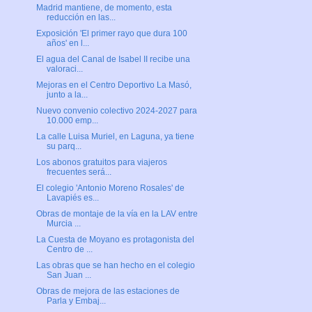
Madrid mantiene, de momento, esta
reducción en las...
Exposición 'El primer rayo que dura 100
años' en l...
El agua del Canal de Isabel II recibe una
valoraci...
Mejoras en el Centro Deportivo La Masó,
junto a la...
Nuevo convenio colectivo 2024-2027 para
10.000 emp...
La calle Luisa Muriel, en Laguna, ya tiene
su parq...
Los abonos gratuitos para viajeros
frecuentes será...
El colegio 'Antonio Moreno Rosales' de
Lavapiés es...
Obras de montaje de la vía en la LAV entre
Murcia ...
La Cuesta de Moyano es protagonista del
Centro de ...
Las obras que se han hecho en el colegio
San Juan ...
Obras de mejora de las estaciones de
Parla y Embaj...