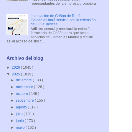
representantes de la empresa promotora
...
La estación de Griñón de Renfe
Cercanías dará servicio con la extensión
de C-5 a Illescas
Adif recuperará y renovará la estación
ferroviaria de Griñón para que acoja
servicios de Cercanías Madrid y facilite
así el acceso de sus ci...
Archivo del blog
►
2026
( 1045 )
▼
2025
( 1839 )
►
diciembre
( 133 )
►
noviembre
( 128 )
►
octubre
( 149 )
►
septiembre
( 155 )
►
agosto
( 117 )
►
julio
( 181 )
►
junio
( 173 )
►
mayo
( 162 )