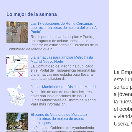
Lo mejor de la semana
Las 17 estaciones de Renfe Cercanías
que recibirán obras de mejora del plan 'A
Punto'
Renfe pone en marcha el plan A Punto ,
un programa de actuaciones de alto
impacto en estaciones de Cercanías de la
Comunidad de Madrid que b...
5 alternativas para ampliar Metro hasta
Madrid Nuevo Norte
La Comunidad de Madrid ha publicado
en el Portal de Trasparencia regional las
​​La Em
5 alternativas que estudia para llevar a
este lu
cabo la ampliación d...
sorteo 
Juntas Municipales de Distrito de Madrid
A petición de uno de nuestros lectores,
a jóven
estas son las direcciones de las 21
Juntas Municipales de Distrito de Madrid .
la nue
Para más información ...
el ecob
El barrio de Vinateros de Moratalaz
viviend
tendrá obras de mejora de espacios
Usera, V
interbloques
La Junta de Gobierno del Ayuntamiento
de Madrid ha aprobado el contrato para