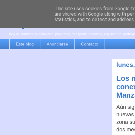
This site uses cookies from Google to 
are shared with Google along with per
es por madrid
statistics, and to detect and address
El blog de Madrid y su actualidad, proyectos, transporte, movilidad, arquitectura, partici
Este blog
Anunciarse
Contacto
lunes,
Los n
conex
Manza
Aún sig
nuevas 
zona su
dos mes