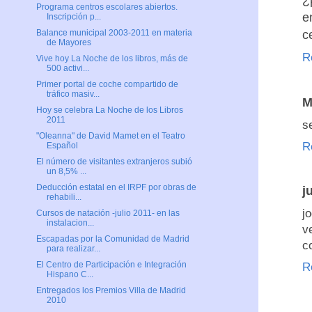
¿
Programa centros escolares abiertos.
e
Inscripción p...
c
Balance municipal 2003-2011 en materia
de Mayores
R
Vive hoy La Noche de los libros, más de
500 activi...
Primer portal de coche compartido de
tráfico masiv...
M
Hoy se celebra La Noche de los Libros
2011
s
"Oleanna" de David Mamet en el Teatro
R
Español
El número de visitantes extranjeros subió
un 8,5% ...
Deducción estatal en el IRPF por obras de
j
rehabili...
j
Cursos de natación -julio 2011- en las
instalacion...
v
Escapadas por la Comunidad de Madrid
c
para realizar...
El Centro de Participación e Integración
R
Hispano C...
Entregados los Premios Villa de Madrid
2010