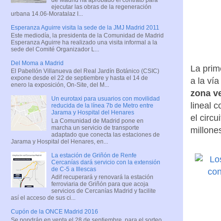
ejecutar las obras de la regeneración
urbana 14.06-Moratalaz I...
Esperanza Aguirre visita la sede de la JMJ Madrid 2011
Este mediodía, la presidenta de la Comunidad de Madrid
Esperanza Aguirre ha realizado una visita informal a la
sede del Comité Organizador L...
Del Moma a Madrid
La prim
El Pabellón Villanueva del Real Jardín Botánico (CSIC)
expone desde el 22 de septiembre y hasta el 14 de
a la vía
enero la exposición, On-Site, del M...
zona ve
Un eurotaxi para usuarios con movilidad
lineal 
reducida de la línea 7b de Metro entre
Jarama y Hospital del Henares
el circ
La Comunidad de Madrid pone en
marcha un servicio de transporte
millone
adaptado que conecta las estaciones de
Jarama y Hospital del Henares, en...
La estación de Griñón de Renfe
Cercanías dará servicio con la extensión
de C-5 a Illescas
Adif recuperará y renovará la estación
ferroviaria de Griñón para que acoja
servicios de Cercanías Madrid y facilite
así el acceso de sus ci...
Cupón de la ONCE Madrid 2016
Se pondrán en venta el 28 de septiembre, para el sorteo