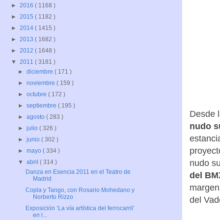
►
2016
( 1168 )
►
2015
( 1182 )
►
2014
( 1415 )
►
2013
( 1682 )
►
2012
( 1648 )
▼
2011
( 3181 )
►
diciembre
( 171 )
►
noviembre
( 159 )
►
octubre
( 172 )
►
septiembre
( 195 )
Desde l
►
agosto
( 283 )
nudo s
►
julio
( 326 )
estanci
►
junio
( 302 )
proyect
►
mayo
( 334 )
nudo su
▼
abril
( 314 )
Danza en Esencia 2011 en el Teatro de
del BMX
Madrid
margen 
Copla y Tango, con Rosario Mohedano y
Norberto Rizzo
del Vad
Exposición ‘La vía artística del ferrocarril’
en l...