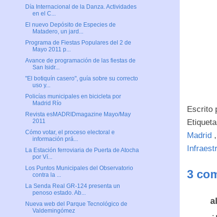
Día Internacional de la Danza. Actividades
en el C...
El nuevo Depósito de Especies de
Matadero, un jard...
Programa de Fiestas Populares del 2 de
Mayo 2011 p...
Avance de programación de las fiestas de
San Isidr...
"El botiquín casero", guía sobre su correcto
uso y...
Policías municipales en bicicleta por
Madrid Río
Escrito
Revista esMADRIDmagazine Mayo/May
Etiquet
2011
Cómo votar, el proceso electoral e
Madrid
información prá...
Infraest
La Estación ferroviaria de Puerta de Atocha
por Ví...
Los Puntos Municipales del Observatorio
3 com
contra la ...
La Senda Real GR-124 presenta un
penoso estado. Ab...
a
Nueva web del Parque Tecnológico de
Valdemingómez