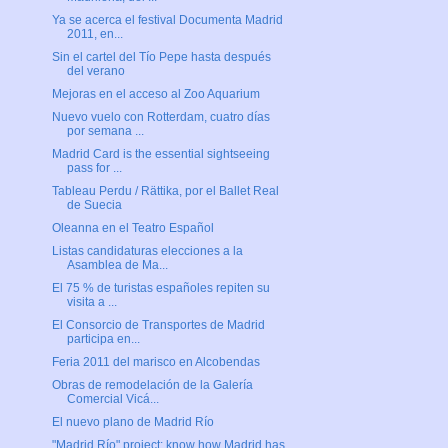
Ya se acerca el festival Documenta Madrid
2011, en...
Sin el cartel del Tío Pepe hasta después
del verano
Mejoras en el acceso al Zoo Aquarium
Nuevo vuelo con Rotterdam, cuatro días
por semana ...
Madrid Card is the essential sightseeing
pass for ...
Tableau Perdu / Rättika, por el Ballet Real
de Suecia
Oleanna en el Teatro Español
Listas candidaturas elecciones a la
Asamblea de Ma...
El 75 % de turistas españoles repiten su
visita a ...
El Consorcio de Transportes de Madrid
participa en...
Feria 2011 del marisco en Alcobendas
Obras de remodelación de la Galería
Comercial Vicá...
El nuevo plano de Madrid Río
"Madrid Río" project: know how Madrid has