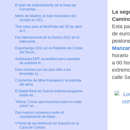
El plan de soterramiento de la línea de
Cercanías ...
La segu
Metro de Madrid, el más innovador del
Camino 
mundo en 201...
Esta pa
Tres rutas para el BiciFinde del 30 de abril
al 2 ...
de euro
Día Internacional de la Danza 2011 en el
peatone
intercamb...
Manzan
Expomanga 2011 en el Pabellón de Cristal
del Recin...
horario
Autobuses EMT accesibles pero paradas
a 00 ho
de autobús N...
extremo
Diez razones por las que odio a las
bicicletas (y ...
calle S
Conciertos de Mine Kawakami, la pianista
del alma
El Ballet Real de Suecia estrena programa
doble en...
"Ahora. Cosas que hacemos para no estar
solos" en ...
Dos nuevos convenios entre el
Ayuntamiento de Madr...
V Feria de las Américas en España en la
Casa de Campo