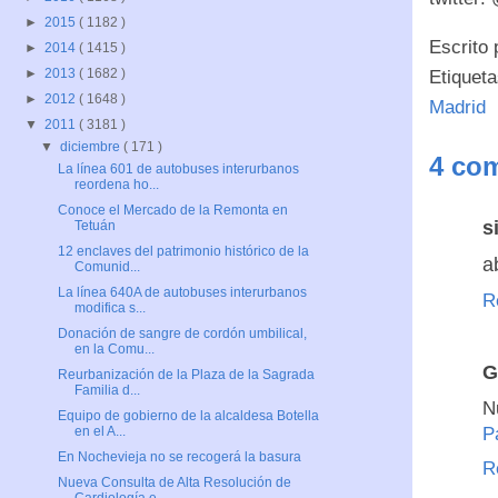
►
2015
( 1182 )
Escrito
►
2014
( 1415 )
►
2013
( 1682 )
Etiquet
►
2012
( 1648 )
Madrid
▼
2011
( 3181 )
▼
diciembre
( 171 )
4 com
La línea 601 de autobuses interurbanos
reordena ho...
Conoce el Mercado de la Remonta en
s
Tetuán
12 enclaves del patrimonio histórico de la
a
Comunid...
La línea 640A de autobuses interurbanos
R
modifica s...
Donación de sangre de cordón umbilical,
en la Comu...
G
Reurbanización de la Plaza de la Sagrada
Familia d...
N
Equipo de gobierno de la alcaldesa Botella
P
en el A...
En Nochevieja no se recogerá la basura
R
Nueva Consulta de Alta Resolución de