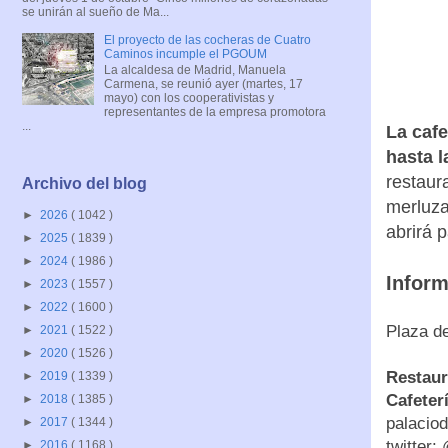
se unirán al sueño de Ma...
El proyecto de las cocheras de Cuatro
Caminos incumple el PGOUM
La alcaldesa de Madrid, Manuela
Carmena, se reunió ayer (martes, 17
mayo) con los cooperativistas y
representantes de la empresa promotora
...
La cafe
hasta l
restaur
Archivo del blog
merluza
►
2026
( 1042 )
abrirá 
►
2025
( 1839 )
►
2024
( 1986 )
Inform
►
2023
( 1557 )
►
2022
( 1600 )
Plaza d
►
2021
( 1522 )
►
2020
( 1526 )
Restaur
►
2019
( 1339 )
Cafeter
►
2018
( 1385 )
palacio
►
2017
( 1344 )
twitter:
►
2016
( 1168 )