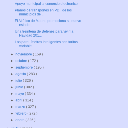
Apoyo municipal al comercio electrónico
Planos de transportes en PDF de los
municipios de ...
El Atlético de Madrid promociona su nuevo
estadio,...
Una treintena de Belenes para vivir la
Navidad 201...
Los parquímetros inteligentes con tarifas
variable...
►
noviembre
( 159 )
►
octubre
( 172 )
►
septiembre
( 195 )
►
agosto
( 283 )
►
julio
( 326 )
►
junio
( 302 )
►
mayo
( 334 )
►
abril
( 314 )
►
marzo
( 327 )
►
febrero
( 272 )
►
enero
( 326 )