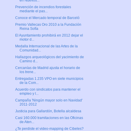
en Nuevos...
Prevención de incendios forestales
mediante el pas...
Conoce el Mercado temporal de Barceló
Premio Vallecas Oro 2010 a la Fundación
Reina Sofía
El Ayuntamiento prohibirá en 2012 dejar el
motor d...
Medalla Internacional de las Artes de la
Comunidad...
Hallazgos arqueológicos del yacimiento de
Camino d...
Cercanías de Madrid ajusta el horario de
los trene...
Entregadas 1.235 VPO en siete municipios
de la Com...
Acuerdo con sindicatos para mantener el
empleo y l...
Campaña 'Ningún mayor solo en Navidad'
2011-2012
Justicia para Gallardón, Botella alcaldesa
Casi 160.000 tramitaciones en las Oficinas
de Aten...
¿Te perdiste el video-mapping de Cibeles?