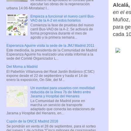
ejecutar las obras de la regeneración
Alcalá,
urbana 14.06-Moratalaz I...
en el e
Empieza a funcionar el nuevo carril Bus-
Muñoz, 
VAO de la A-2 en estos horarios
Comienza la fase de pruebas del nuevo
para ge
carril Bus-VAO de la A-2. Se activará de
cada 10
forma progresiva durante el mes de
agosto y la primera semana...
Esperanza Aguirre visita la sede de la JMJ Madrid 2011
Este mediodía, la presidenta de la Comunidad de Madrid
Esperanza Aguirre ha realizado una visita informal a la
sede del Comité Organizador L...
Del Moma a Madrid
El Pabellón Villanueva del Real Jardín Botánico (CSIC)
expone desde el 22 de septiembre y hasta el 14 de
enero la exposición, On-Site, del M...
Un eurotaxi para usuarios con movilidad
reducida de la línea 7b de Metro entre
Jarama y Hospital del Henares
La Comunidad de Madrid pone en
marcha un servicio de transporte
adaptado que conecta las estaciones de
Jarama y Hospital del Henares, en...
Cupón de la ONCE Madrid 2016
Se pondrán en venta el 28 de septiembre, para el sorteo
del jueves 1 de octubre "Cinco millones de corazonadas