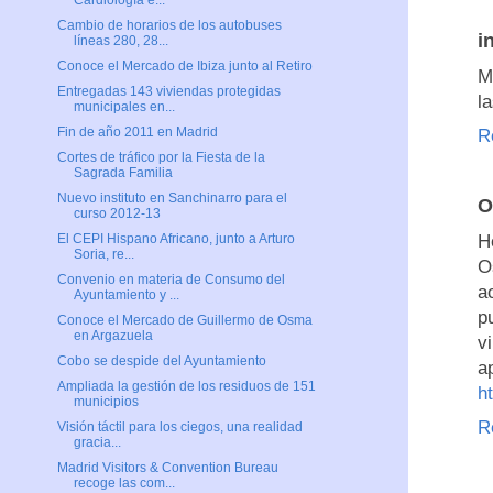
Cardiología e...
Cambio de horarios de los autobuses
i
líneas 280, 28...
Conoce el Mercado de Ibiza junto al Retiro
M
Entregadas 143 viviendas protegidas
l
municipales en...
Fin de año 2011 en Madrid
R
Cortes de tráfico por la Fiesta de la
Sagrada Familia
Nuevo instituto en Sanchinarro para el
O
curso 2012-13
H
El CEPI Hispano Africano, junto a Arturo
Soria, re...
O
Convenio en materia de Consumo del
a
Ayuntamiento y ...
p
Conoce el Mercado de Guillermo de Osma
en Argazuela
v
Cobo se despide del Ayuntamiento
a
Ampliada la gestión de los residuos de 151
h
municipios
R
Visión táctil para los ciegos, una realidad
gracia...
Madrid Visitors & Convention Bureau
recoge las com...