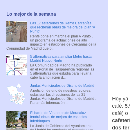
Lo mejor de la semana
Las 17 estaciones de Renfe Cercanías
que recibirán obras de mejora del plan 'A
Punto'
Renfe pone en marcha el plan A Punto ,
un programa de actuaciones de alto
impacto en estaciones de Cercanías de la
Comunidad de Madrid que b...
5 alternativas para ampliar Metro hasta
Madrid Nuevo Norte
La Comunidad de Madrid ha publicado
en el Portal de Trasparencia regional las
5 alternativas que estudia para llevar a
cabo la ampliación d...
Juntas Municipales de Distrito de Madrid
A petición de uno de nuestros lectores,
estas son las direcciones de las 21
Hoy ya 
Juntas Municipales de Distrito de Madrid .
Para más información ...
café; 5
café) o
El barrio de Vinateros de Moratalaz
tendrá obras de mejora de espacios
cafeter
interbloques
La Junta de Gobierno del Ayuntamiento
dos ter
de Madrid ha aprobado el contrato para