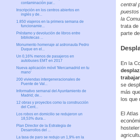
contaminación par...
central 
Inscripción en los centros abiertos en
puestos
inglés y de...
la Comun
1.850 viajeros en la primera semana de
trata de
funcionamie...
parte de
Préstamo y devolución de libros entre
bibliotecas ...
Monumento homenaje al astronauta Pedro
Despla
Duque en el...
Un 0,16% menos de pasajeros en
autobuses EMT en 2017
En la C
Nueva aplicación móvil 'Mercamadrid en tu
desplaz
mano'
trabaja
200 viviendas intergeneracionales de
Puente de Val...
se desp
Informativo semanal del Ayuntamiento de
más que 
Madrid; de...
los que 
12 obras y proyectos como la construcción
del Cent...
El Atlas
Los robos en domicilio se redujeron un
18,53% dura...
económic
Plan Director de la Estrategia de
hostele
Desarrollos del ...
agricult
La tasa de paro se redujo un 1,9% en la