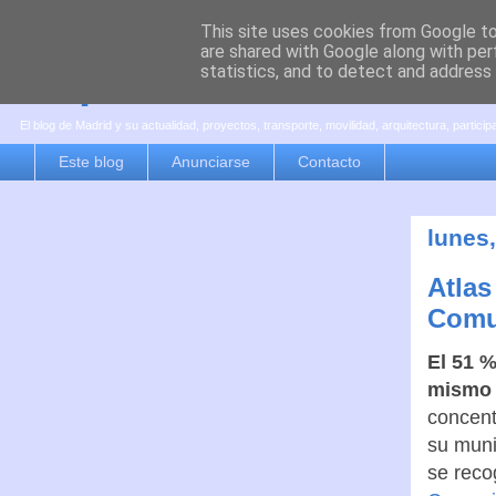
This site uses cookies from Google to 
are shared with Google along with per
es por madrid
statistics, and to detect and address
El blog de Madrid y su actualidad, proyectos, transporte, movilidad, arquitectura, partici
Este blog
Anunciarse
Contacto
lunes
Atlas
Comu
El 51 %
mismo 
concent
su muni
se reco