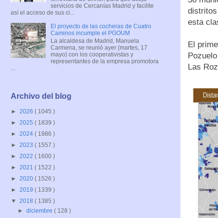
servicios de Cercanías Madrid y facilite
distrito
así el acceso de sus ci...
esta cla
El proyecto de las cocheras de Cuatro
Caminos incumple el PGOUM
La alcaldesa de Madrid, Manuela
El prim
Carmena, se reunió ayer (martes, 17
Pozuelo 
mayo) con los cooperativistas y
representantes de la empresa promotora
Las Roz
...
Archivo del blog
►
2026
( 1045 )
►
2025
( 1839 )
►
2024
( 1986 )
►
2023
( 1557 )
►
2022
( 1600 )
►
2021
( 1522 )
►
2020
( 1526 )
►
2019
( 1339 )
▼
2018
( 1385 )
►
diciembre
( 128 )