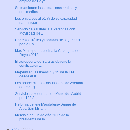
empleo de Goya...
Se mantienen las aceras más anchas y
dos carriles ...
Los embalses al 51 % de su capacidad
para iniciar ...
Servicio de Asistencia a Personas con
Movilidad Re...
Cortes de tráfico y medidas de seguridad
por la Ca...
Más Metro para acudir a la Cabalgata de
Reyes 2018
El aeropuerto de Barajas obtiene la
certificación ...
Mejoras en las líneas 4 y 25 de la EMT
desde el 8 ...
Los aparcamientos disuasorios de Avenida
de Portug...
Servicio de seguridad de Metro de Madrid
por 183,3...
Reforma del eje Magdalena-Duque de
Alba-San Millán...
Mensaje de Fin de Año 2017 de la
presidenta de la ...
►
2017
( 1344 )