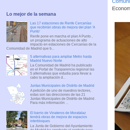
Comuni
Economí
Lo mejor de la semana
Las 17 estaciones de Renfe Cercanías
que recibirán obras de mejora del plan 'A
Punto'
Renfe pone en marcha el plan A Punto ,
un programa de actuaciones de alto
impacto en estaciones de Cercanías de la
Comunidad de Madrid que b...
5 alternativas para ampliar Metro hasta
Madrid Nuevo Norte
La Comunidad de Madrid ha publicado
en el Portal de Trasparencia regional las
5 alternativas que estudia para llevar a
cabo la ampliación d...
Juntas Municipales de Distrito de Madrid
A petición de uno de nuestros lectores,
estas son las direcciones de las 21
Juntas Municipales de Distrito de Madrid .
Para más información ...
El barrio de Vinateros de Moratalaz
tendrá obras de mejora de espacios
interbloques
La Junta de Gobierno del Ayuntamiento
de Madrid ha aprobado el contrato para