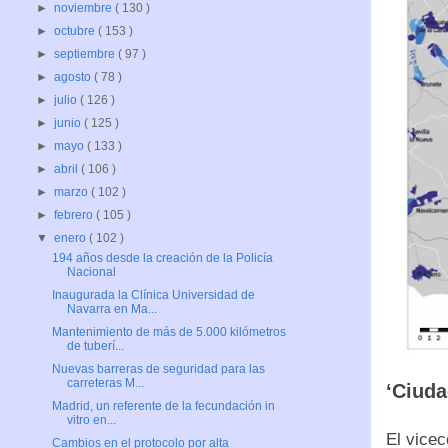
►
noviembre
( 130 )
►
octubre
( 153 )
►
septiembre
( 97 )
►
agosto
( 78 )
►
julio
( 126 )
►
junio
( 125 )
►
mayo
( 133 )
►
abril
( 106 )
►
marzo
( 102 )
►
febrero
( 105 )
▼
enero
( 102 )
194 años desde la creación de la Policía
Nacional
Inaugurada la Clínica Universidad de
Navarra en Ma...
Mantenimiento de más de 5.000 kilómetros
de tuberí...
Nuevas barreras de seguridad para las
carreteras M...
‘Ciuda
Madrid, un referente de la fecundación in
vitro en...
El vice
Cambios en el protocolo por alta