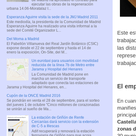
ejecutar las obras de la regeneración
urbana 14.06-Moratalaz I...
Esperanza Aguirre visita la sede de la JMJ Madrid 2011
Este mediodía, la presidenta de la Comunidad de Madrid
Esperanza Aguirre ha realizado una visita informal a la
sede del Comité Organizador L...
Este es
Del Moma a Madrid
trabaja
El Pabellón Villanueva del Real Jardín Botánico (CSIC)
las dis
expone desde el 22 de septiembre y hasta el 14 de
enero la exposición, On-Site, del M...
represe
Un eurotaxi para usuarios con movilidad
trabaja
reducida de la línea 7b de Metro entre
Jarama y Hospital del Henares
La Comunidad de Madrid pone en
marcha un servicio de transporte
adaptado que conecta las estaciones de
El emp
Jarama y Hospital del Henares, en...
Cupón de la ONCE Madrid 2016
En cuant
Se pondrán en venta el 28 de septiembre, para el sorteo
del jueves 1 de octubre "Cinco millones de corazonadas
manifies
se unirán al sueño de Ma...
principa
La estación de Griñón de Renfe
Castell
Cercanías dará servicio con la extensión
de C-5 a Illescas
zonas d
Adif recuperará y renovará la estación
30 munic
ferroviaria de Griñón para que acoja