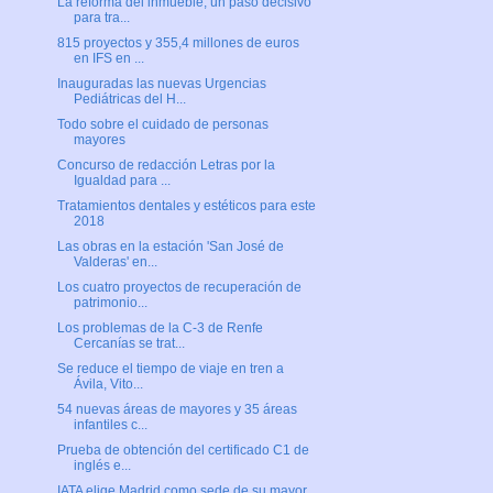
La reforma del inmueble, un paso decisivo
para tra...
815 proyectos y 355,4 millones de euros
en IFS en ...
Inauguradas las nuevas Urgencias
Pediátricas del H...
Todo sobre el cuidado de personas
mayores
Concurso de redacción Letras por la
Igualdad para ...
Tratamientos dentales y estéticos para este
2018
Las obras en la estación 'San José de
Valderas' en...
Los cuatro proyectos de recuperación de
patrimonio...
Los problemas de la C-3 de Renfe
Cercanías se trat...
Se reduce el tiempo de viaje en tren a
Ávila, Vito...
54 nuevas áreas de mayores y 35 áreas
infantiles c...
Prueba de obtención del certificado C1 de
inglés e...
IATA elige Madrid como sede de su mayor