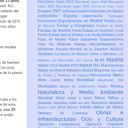
mos 13 años
,
Elecciones mayo 2011
Elecciones mayo 2015
Elecciones
nor. Así,
mayo 2019
Elecciones mayo 2021
Elecciones mayo 2023
Empleo
EMT
ocedente del
enbicipormadrid
Entrevistas por Madrid
España
iogás
esMADRIDtv
espormadrid
Eurovegas
Exposiciones en Madrid
Excursiones
Familia
 más de 51%
Faro
Ferias y Congresos
de Moncloa
Festival de Otoño
timos años
Fiestas de Madrid
Fondo Estatal de Inversión Local
Fondo Estatal para el Empleo y la Sostenibilidad Local
Gastronomía
Fotos de Madrid
Fútbol
Ganadería
Historia
Gran Vía
Huelga
Intercambiadores de
 no estaba
transporte
Jornada Mundial de la Juventud JMJ2011
Jóvenes
La Noche en Blanco
Libros y literatura
Los
Madrid
M-30
Ahijones
Los Berrocales
Los Cerros
 de fuentes
Madrid Río Manzanares
Madrid 2016
Madrid 2020
 Con esta
Mayores
Mapas de Madrid
Matadero Madrid
Mercado
 de la planta
Metro
Mercamadrid
de Frutas y Verduras de Legazpi
Movilidad
Metro Ligero
Motos
Movimiento 15M
Municipios
Música
Museo de Colecciones Reales
Naturaleza y Medio Ambiente
Navidad
Niños
Niños y
Nieve esquí y snow
cupa a los
jóvenes
Nuestros lectores
Nuestras rutas en bici
te de esta
Nuevo Estadio Atlético de Madrid
Nueva sede BBVA
s, con 25
Obras e
Obelisco de Calatrava
se están
Infraestructuras
Ocio y Cultura
Operación Campamento
Operación Chamartín