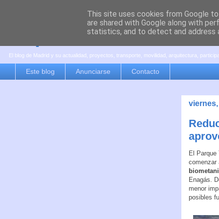
This site uses cookies from Google to 
are shared with Google along with per
es por madrid
statistics, and to detect and address 
El blog de Madrid y su actualidad, proyectos, transporte, movilidad, arquitectura, partici
Este blog
Anunciarse
Contacto
viernes,
Reduc
aprov
El Parque 
comenzar 
biometani
Enagás. D
menor impa
posibles f