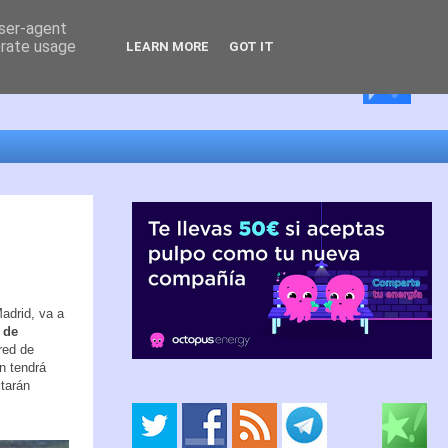
user-agent
erate usage
LEARN MORE
GOT IT
adrid, va a
 de
red de
n tendrá
tarán