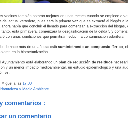
os vecinos también notarán mejoras en unos meses cuando se empiece a vert
a del actual vertedero, pues será la primera vez que se extraerá el biogás a l
 ahora había que concluir el llenado para comenzar la extracción del biogás,
r tanto, esta primavera, comenzará la desgasificación de la celda 5 y comenz
la 6 con unas condiciones que permitirán reducir la contaminación odorífera.
desde hace más de un año
se está suministrando un compuesto férrico
, e
s olores en la biometanización.
l Ayuntamiento está elaborando un
plan de reducción de residuos
necesari
ión y un menor impacto medioambiental, un estudio epidemiológico y una audi
ómez.
r
Miguel
a las
17:00
:
Naturaleza y Medio Ambiente
y comentarios :
car un comentario