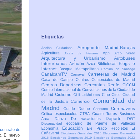
Etiquetas
Aeropuerto Madrid-Barajas
Acción Ciudadana
Agricultura
App
Arco Verde
Alcalá de Henares
Arquitectura y Urbanismo
Autobuses
Interurbanos
Blogs e
Aviación
Azca
Bibliotecas
Internet
Bosque Metropolitano
Camino de Santiago
CanalcamTV
Carreteras de Madrid
Carnaval
Casa de Campo
Centros Comerciales de Madrid
Centros Deportivos
Cercanías Renfe
CICCM
Centro Internacional de Convenciones de la Ciudad de
Ciclismo
Madrid
Cine
Circo
Ciudad
CiclistasMolestos
Comunidad de
Comercio
de la Justicia
Madrid
Coronavirus
Conde Duque
Consumo
Crítica espectáculos
CTBA Cuatro Torres Business
Deporte
Area
Danza
De vacaciones
DGT
ecobarrio de Puente de Vallecas
Discapacidad
Educación
Economía
Eje Prado Recoletos
El
contrato de
Cañaveral
Elecciones Generales 2015
Elecciones Generales
o. El nuevo
2016
Elecciones Generales 2019
Elecciones Generales 2023