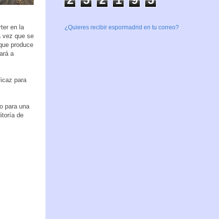
er en la
¿Quieres recibir espormadrid en tu correo?
a vez que se
 que produce
ará a
ficaz para
o para una
toría de