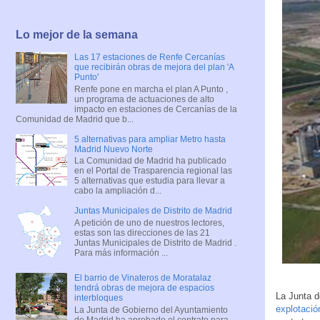
Lo mejor de la semana
Las 17 estaciones de Renfe Cercanías
que recibirán obras de mejora del plan 'A
Punto'
Renfe pone en marcha el plan A Punto ,
un programa de actuaciones de alto
impacto en estaciones de Cercanías de la
Comunidad de Madrid que b...
5 alternativas para ampliar Metro hasta
Madrid Nuevo Norte
La Comunidad de Madrid ha publicado
en el Portal de Trasparencia regional las
5 alternativas que estudia para llevar a
cabo la ampliación d...
Juntas Municipales de Distrito de Madrid
A petición de uno de nuestros lectores,
estas son las direcciones de las 21
Juntas Municipales de Distrito de Madrid .
Para más información ...
El barrio de Vinateros de Moratalaz
tendrá obras de mejora de espacios
La Junta d
interbloques
explotació
La Junta de Gobierno del Ayuntamiento
de Madrid ha aprobado el contrato para