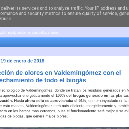
deliver its services and to analyze traffic. Your IP address and 
formance and security metrics to ensure quality of service, gen
abuse.
pación, medio ambiente, educación, empleo, ...
 19 de enero de 2018
ción de olores en Valdemingómez con el
echamiento de todo el biogás
Tecnológico de Valdemingómez, donde se tratan los residuos generados en M
a aprovechar energéticamente
el 100% del biogás generado en las plantas
zación. Hasta ahora solo se aprovechaba el 51%
, que era inyectado en la 
e esta manera, Valdemingómez será más eficiente energéticamente y tambié
cto en los barrios más cercanos, pues el funcionamiento será mejor y se evi
ugas de biogás, que genera malos olores.