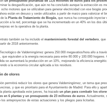
con
un presupuesto plurianual de 13,6 millones de euros para los próxi
rminar la desgasificación, que aún no ha concluido aunque la extracción es me
s ocho motores que se utilizaban para generar electricidad con ese biogás pr
ahora están en desuso y serán utilizados a partir de marzo para valorizar el b
 de la
Planta de Tratamiento de Biogás,
que nunca ha conseguido inyectar
ucción a la red, porcentaje que se ha incrementado en un 40% en los dos úl
mejoras en la operativa de la planta.
ntrato también se ha incluido el
mantenimiento forestal del vertedero
, que
partir de 2018 anteriormente.
 Tecnológico de Valdemingómez genera 250.000 megavatios/hora año a través
, que equivalen a la energía necesaria para entre 80.000 y 100.000 hogares.
da se aumentará la producción en un 10%, mejorando la eficiencia energética
yendo a la economía circular aplicada a los residuos.
n de olores
ión permitirá reducir los olores que genera Valdemingómez, un tema que preo
vecinas, y que es prioritario para el Ayuntamiento de Madrid. Para ello y apar
la planta aprobada este jueves, ha trazado
un plan para combatir los olore
es en 6 plantas y un presupuesto de 23 millones de euros
. Actualmente, 
 los anteproyectos de estas actuaciones y los pliegos para licitarlas.