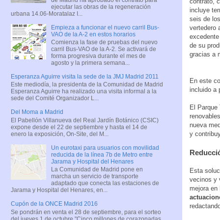
contrato, 
ejecutar las obras de la regeneración
incluye te
urbana 14.06-Moratalaz I...
seis de lo
Empieza a funcionar el nuevo carril Bus-
vertedero 
VAO de la A-2 en estos horarios
excedente
Comienza la fase de pruebas del nuevo
de su prod
carril Bus-VAO de la A-2. Se activará de
gracias a 
forma progresiva durante el mes de
agosto y la primera semana...
Esperanza Aguirre visita la sede de la JMJ Madrid 2011
En este co
Este mediodía, la presidenta de la Comunidad de Madrid
incluido a 
Esperanza Aguirre ha realizado una visita informal a la
sede del Comité Organizador L...
El Parque
Del Moma a Madrid
renovables
El Pabellón Villanueva del Real Jardín Botánico (CSIC)
nueva medi
expone desde el 22 de septiembre y hasta el 14 de
y contribu
enero la exposición, On-Site, del M...
Un eurotaxi para usuarios con movilidad
Reducció
reducida de la línea 7b de Metro entre
Jarama y Hospital del Henares
La Comunidad de Madrid pone en
Esta soluc
marcha un servicio de transporte
vecinos y 
adaptado que conecta las estaciones de
mejora en 
Jarama y Hospital del Henares, en...
actuacion
Cupón de la ONCE Madrid 2016
redactando
Se pondrán en venta el 28 de septiembre, para el sorteo
del jueves 1 de octubre "Cinco millones de corazonadas