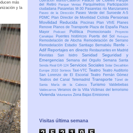
Palacio de Cibeles
Parque
Operación Mahou-Calderón
oducen más
del Retiro
Parquímetros
Participación
Parque Ventas
nización y la
ciudadana
Pasarelas M-30
Pasarelas río Manzanares
Paseo Verde del Suroeste A-5
Paseo de la Dirección
Personas
PDMC Plan Director de Movilidad Ciclista
Movilidad Reducida
Piscinas
Plan VIVE
Planes
Renove
Planos de Transporte
Plaza de España
Plaza
Política
Mayor
Promocionado
Podcast
Proyecto
Puentes históricos
Puerta del Sol
Canalejas
Rebajas
Remodelación de Atocha
Remodelación de Serrano
Renfe -
Remodelación Estadio Santiago Bernabéu
Adif
Reportajes en directo
Restaurantes en Madrid
Sanidad
Seguridad y
Revistas
San Isidro
Emergencias
Semana del Orgullo
Semana Santa
Servicios Sociales
Senda Real GR-124
Solar Decathlon
Teatro
Taxi-VTC
Teatro Auditorio
Europe 2010
Sorteos
San Lorenzo de El Escorial
Teatro Fernán Gómez
Transporte
Teatros del Canal
Telemadrid
Túnel de
Turismo
Valdebebas
Santa María de la Cabeza
Veranos de la Villa
Víctimas del terrorismo
Valdecarros
Vivienda
Zona Bajas Emisiones
Voluntarios
Visitas última semana
2
5
2
1
9
5