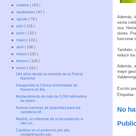
►
octubre
( 153 )
►
septiembre
( 97 )
Además, l
►
agosto
( 78 )
sexta celd
►
julio
( 126 )
usa. Hasta
olores. Po
►
junio
( 125 )
funcionar 
►
mayo
( 133 )
►
abril
( 106 )
También, 
►
marzo
( 102 )
reducir lo
►
febrero
( 105 )
Además, e
▼
enero
( 102 )
mejor gest
194 años desde la creación de la Policía
Valdeming
Nacional
Inaugurada la Clínica Universidad de
Escrito po
Navarra en Ma...
Etiquetas
Mantenimiento de más de 5.000 kilómetros
de tuberí...
No ha
Nuevas barreras de seguridad para las
carreteras M...
Madrid, un referente de la fecundación in
Publi
vitro en...
Cambios en el protocolo por alta
contaminación par...