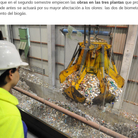
 que en el segundo semestre empiecen las
obras en las tres plantas
que pr
nde antes se actuará por su mayor afectación a los olores: las dos de biometa
ento del biogás.