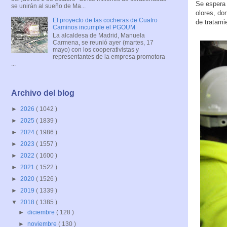
Se espera
se unirán al sueño de Ma...
olores, do
El proyecto de las cocheras de Cuatro
de tratami
Caminos incumple el PGOUM
La alcaldesa de Madrid, Manuela
Carmena, se reunió ayer (martes, 17
mayo) con los cooperativistas y
representantes de la empresa promotora
...
Archivo del blog
►
2026
( 1042 )
►
2025
( 1839 )
►
2024
( 1986 )
►
2023
( 1557 )
►
2022
( 1600 )
►
2021
( 1522 )
►
2020
( 1526 )
►
2019
( 1339 )
▼
2018
( 1385 )
►
diciembre
( 128 )
►
noviembre
( 130 )