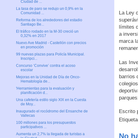
Ciudad de ...
La tasa de paro se redujo un 0,9% en la
La Ley 
Comunidad ...
superávi
Reforma de los alrededores del estadio
Santiago Be...
límites
El tráfico rodado en la M-30 creció un
a invers
0,32% en 2017
marca la
Nuevo Ave Madrid - Castellón con precios
en promoción
remanent
99 nuevas plazas para Policía Municipal.
Inscripci...
Las Inve
Concurso ‘Convive’ contra el acoso
desarrol
escolar
barrios 
Mejoras en la Unidad de Día de Onco-
Hematología de...
colegios
'Herramientas para la evaluación y
deportiv
planificación d...
parques;
Una cafetería estilo siglo XIX en la Cuesta
de Moy...
Escrito
Inaugurado el rocódromo del Ensanche de
Vallecas
Etiquet
100 millones para los presupuestos
participativos ...
No ha
Aumenta un 2,7% la llegada de turistas a