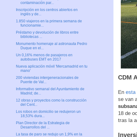
contaminación par...
Inscripción en los centros abiertos en
inglés y de...
1.850 viajeros en la primera semana de
funcionamie...
Préstamo y devolución de libros entre
bibliotecas ...
Monumento homenaje al astronauta Pedro
Duque en el...
Un 0,16% menos de pasajeros en
autobuses EMT en 2017
Nueva aplicación móvil 'Mercamadrid en tu
mano'
CDM A
200 viviendas intergeneracionales de
Puente de Val...
Informativo semanal del Ayuntamiento de
En
esta 
Madrid; de...
se van 
12 obras y proyectos como la construcción
del Cent...
subsana
Los robos en domicilio se redujeron un
18 de oc
18,53% dura...
tras la 
Plan Director de la Estrategia de
Desarrollos del ...
Invers
La tasa de paro se redujo un 1,9% en la