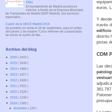
equipam
Pitis)
El Ayuntamiento de Madrid pondrá en
euros. 
marcha, a través de la Empresa Municipal
de Transportes de Madrid (EMT Madrid), dos servicios
especiales...
Y desde 
Cupón de la ONCE Madrid 2016
través d
Se pondrán en venta el 28 de septiembre, para el sorteo
edifici
del jueves 1 de octubre "Cinco millones de corazonadas
se unirán al sueño de Ma...
distrito
pistas d
Archivo del blog
CDM P
►
2026
( 1043 )
►
2025
( 1839 )
Las obr
►
2024
( 1986 )
patolog
►
2023
( 1557 )
vestuar
►
2022
( 1600 )
adjudic
►
2021
( 1522 )
361.787 
►
2020
( 1526 )
Palomer
►
2019
( 1339 )
presupu
▼
2018
( 1385 )
►
diciembre
( 128 )