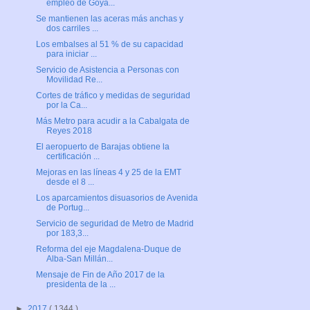
empleo de Goya...
Se mantienen las aceras más anchas y
dos carriles ...
Los embalses al 51 % de su capacidad
para iniciar ...
Servicio de Asistencia a Personas con
Movilidad Re...
Cortes de tráfico y medidas de seguridad
por la Ca...
Más Metro para acudir a la Cabalgata de
Reyes 2018
El aeropuerto de Barajas obtiene la
certificación ...
Mejoras en las líneas 4 y 25 de la EMT
desde el 8 ...
Los aparcamientos disuasorios de Avenida
de Portug...
Servicio de seguridad de Metro de Madrid
por 183,3...
Reforma del eje Magdalena-Duque de
Alba-San Millán...
Mensaje de Fin de Año 2017 de la
presidenta de la ...
►
2017
( 1344 )