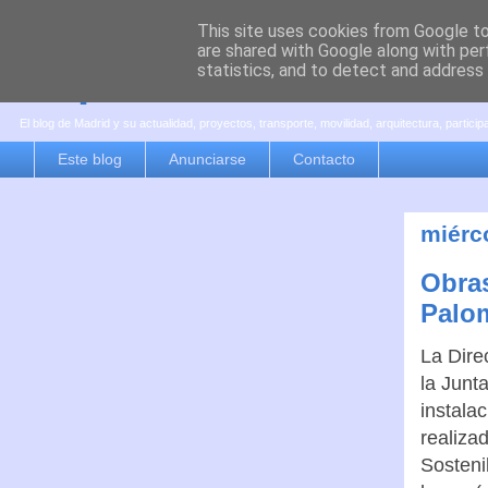
This site uses cookies from Google to 
are shared with Google along with per
es por madrid
statistics, and to detect and address
El blog de Madrid y su actualidad, proyectos, transporte, movilidad, arquitectura, partici
Este blog
Anunciarse
Contacto
miérc
Obras
Palom
La Dire
la Junt
instalac
realiza
Sosteni