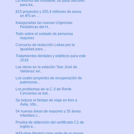
La reforma del inmueble, un paso decisivo
para tra...
815 proyectos y 355,4 millones de euros
en IFS en ...
Inauguradas las nuevas Urgencias
Pediátricas del H...
Todo sobre el cuidado de personas
mayores
Concurso de redacción Letras por la
Igualdad para ...
Tratamientos dentales y estéticos para este
2018
Las obras en la estación 'San José de
Valderas' en...
Los cuatro proyectos de recuperación de
patrimonio...
Los problemas de la C-3 de Renfe
Cercanías se trat...
Se reduce el tiempo de viaje en tren a
Ávila, Vito...
54 nuevas áreas de mayores y 35 áreas
infantiles c...
Prueba de obtención del certificado C1 de
inglés e...
IATA elige Madrid como sede de su mayor