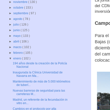
La junta
►
noviembre
( 130 )
del CDM
►
octubre
( 153 )
inversió
►
septiembre
( 97 )
►
agosto
( 78 )
Campo
►
julio
( 126 )
►
junio
( 125 )
Para el
►
mayo
( 133 )
Bajas (
►
abril
( 106 )
diciemb
►
marzo
( 102 )
►
febrero
( 105 )
del cam
▼
enero
( 102 )
colocac
194 años desde la creación de la Policía
Nacional
Inaugurada la Clínica Universidad de
Navarra en Ma...
Mantenimiento de más de 5.000 kilómetros
de tuberí...
Nuevas barreras de seguridad para las
carreteras M...
Madrid, un referente de la fecundación in
vitro en...
Cambios en el protocolo por alta