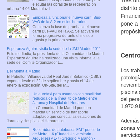
Tras un
ejecutar las obras de la regeneración
distrit
urbana 14.06-Moratalaz I...
Financi
Empieza a funcionar el nuevo carril Bus-
VAO de la A-2 en estos horarios
pone a 
Comienza la fase de pruebas del nuevo
propósi
carril Bus-VAO de la A-2. Se activará de
forma progresiva durante el mes de
agosto y la primera semana...
Esperanza Aguirre visita la sede de la JMJ Madrid 2011
Este mediodía, la presidenta de la Comunidad de Madrid
Centro
Esperanza Aguirre ha realizado una visita informal a la
sede del Comité Organizador L...
Los trab
Del Moma a Madrid
El Pabellón Villanueva del Real Jardín Botánico (CSIC)
patologí
expone desde el 22 de septiembre y hasta el 14 de
noviembr
enero la exposición, On-Site, del M...
piscina 
Un eurotaxi para usuarios con movilidad
reducida de la línea 7b de Metro entre
del pers
Jarama y Hospital del Henares
1.970.9
La Comunidad de Madrid pone en
marcha un servicio de transporte
adaptado que conecta las estaciones de
Además d
Jarama y Hospital del Henares, en...
zonas v
Recorridos de autobuses EMT por corte
de Metro L-6 (Ciudad Universitaria -
servicio
Argüelles) y L-7 (Gregorio Marañón -