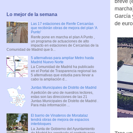
breve (
marcha)
Lo mejor de la semana
García 
de euro
Las 17 estaciones de Renfe Cercanías
que recibirán obras de mejora del plan 'A
Punto'
Renfe pone en marcha el plan A Punto ,
un programa de actuaciones de alto
impacto en estaciones de Cercanías de la
Comunidad de Madrid que b...
5 alternativas para ampliar Metro hasta
Madrid Nuevo Norte
La Comunidad de Madrid ha publicado
en el Portal de Trasparencia regional las
5 alternativas que estudia para llevar a
cabo la ampliación d...
Juntas Municipales de Distrito de Madrid
A petición de uno de nuestros lectores,
estas son las direcciones de las 21
Juntas Municipales de Distrito de Madrid .
Para más información ...
El barrio de Vinateros de Moratalaz
tendrá obras de mejora de espacios
interbloques
La Junta de Gobierno del Ayuntamiento
de Madrid ha aprobado el contrato para