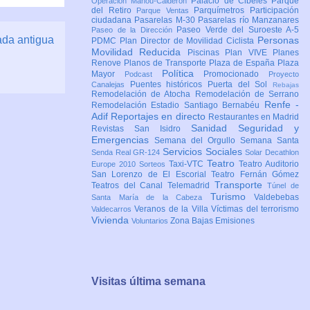
Palacio de Cibeles
Parque
Operación Mahou-Calderón
del Retiro
Parquímetros
Participación
Parque Ventas
ciudadana
Pasarelas M-30
Pasarelas río Manzanares
Paseo Verde del Suroeste A-5
Paseo de la Dirección
ada antigua
Personas
PDMC Plan Director de Movilidad Ciclista
Movilidad Reducida
Piscinas
Plan VIVE
Planes
Renove
Planos de Transporte
Plaza de España
Plaza
Política
Mayor
Promocionado
Podcast
Proyecto
Puentes históricos
Puerta del Sol
Canalejas
Rebajas
Remodelación de Atocha
Remodelación de Serrano
Renfe -
Remodelación Estadio Santiago Bernabéu
Adif
Reportajes en directo
Restaurantes en Madrid
Sanidad
Seguridad y
Revistas
San Isidro
Emergencias
Semana del Orgullo
Semana Santa
Servicios Sociales
Senda Real GR-124
Solar Decathlon
Teatro
Taxi-VTC
Teatro Auditorio
Europe 2010
Sorteos
San Lorenzo de El Escorial
Teatro Fernán Gómez
Transporte
Teatros del Canal
Telemadrid
Túnel de
Turismo
Valdebebas
Santa María de la Cabeza
Veranos de la Villa
Víctimas del terrorismo
Valdecarros
Vivienda
Zona Bajas Emisiones
Voluntarios
Visitas última semana