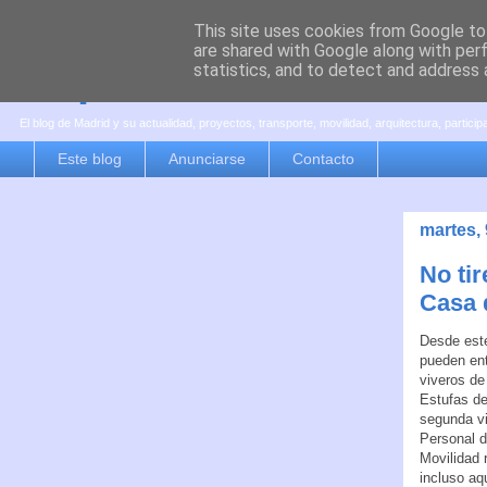
This site uses cookies from Google to 
are shared with Google along with per
es por madrid
statistics, and to detect and address 
El blog de Madrid y su actualidad, proyectos, transporte, movilidad, arquitectura, partici
Este blog
Anunciarse
Contacto
martes,
No tir
Casa 
Desde este
pueden ent
viveros de
Estufas de
segunda vi
Personal d
Movilidad 
incluso aq