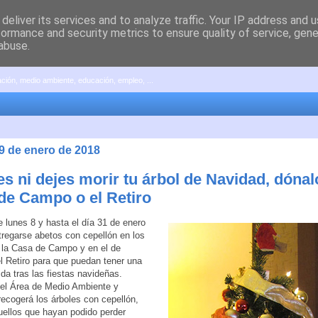
deliver its services and to analyze traffic. Your IP address and 
formance and security metrics to ensure quality of service, gen
abuse.
pación, medio ambiente, educación, empleo, ...
 9 de enero de 2018
es ni dejes morir tu árbol de Navidad, dónal
de Campo o el Retiro
 lunes 8 y hasta el día 31 de enero
regarse abetos con cepellón en los
 la Casa de Campo y en el de
l Retiro para que puedan tener una
da tras las fiestas navideñas.
el Área de Medio Ambiente y
recogerá los árboles con cepellón,
uellos que hayan podido perder