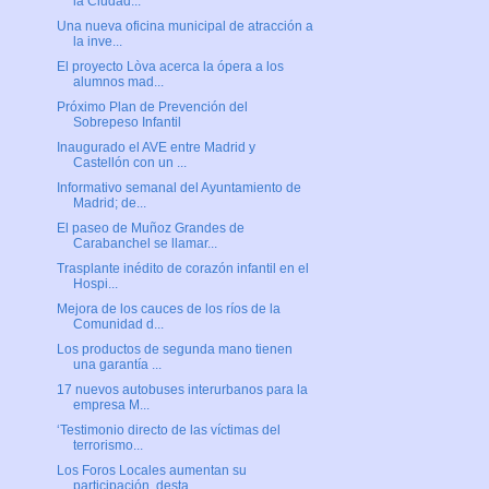
la Ciudad...
Una nueva oficina municipal de atracción a
la inve...
El proyecto Lòva acerca la ópera a los
alumnos mad...
Próximo Plan de Prevención del
Sobrepeso Infantil
Inaugurado el AVE entre Madrid y
Castellón con un ...
Informativo semanal del Ayuntamiento de
Madrid; de...
El paseo de Muñoz Grandes de
Carabanchel se llamar...
Trasplante inédito de corazón infantil en el
Hospi...
Mejora de los cauces de los ríos de la
Comunidad d...
Los productos de segunda mano tienen
una garantía ...
17 nuevos autobuses interurbanos para la
empresa M...
‘Testimonio directo de las víctimas del
terrorismo...
Los Foros Locales aumentan su
participación, desta...