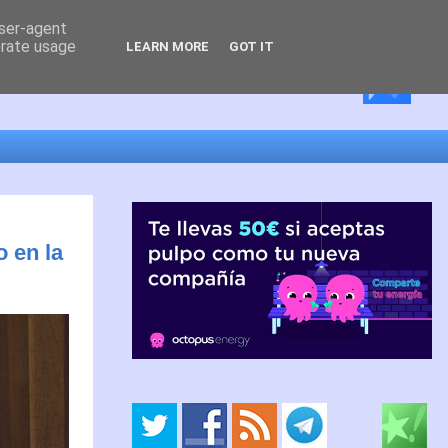
user-agent
erate usage
LEARN MORE
GOT IT
o en la