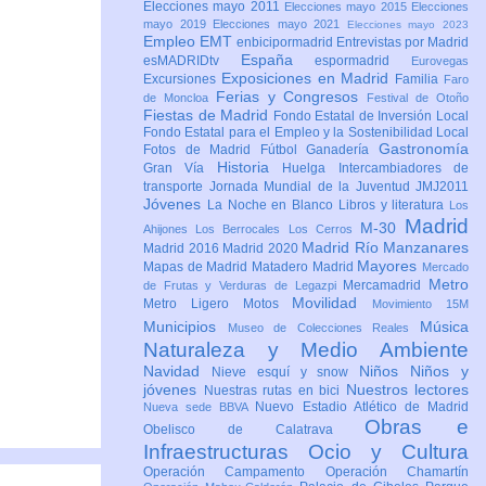
Elecciones mayo 2011
Elecciones mayo 2015
Elecciones
mayo 2019
Elecciones mayo 2021
Elecciones mayo 2023
Empleo
EMT
enbicipormadrid
Entrevistas por Madrid
España
esMADRIDtv
espormadrid
Eurovegas
Exposiciones en Madrid
Excursiones
Familia
Faro
Ferias y Congresos
de Moncloa
Festival de Otoño
Fiestas de Madrid
Fondo Estatal de Inversión Local
Fondo Estatal para el Empleo y la Sostenibilidad Local
Gastronomía
Fotos de Madrid
Fútbol
Ganadería
Historia
Gran Vía
Huelga
Intercambiadores de
transporte
Jornada Mundial de la Juventud JMJ2011
Jóvenes
La Noche en Blanco
Libros y literatura
Los
Madrid
M-30
Ahijones
Los Berrocales
Los Cerros
Madrid Río Manzanares
Madrid 2016
Madrid 2020
Mayores
Mapas de Madrid
Matadero Madrid
Mercado
Metro
Mercamadrid
de Frutas y Verduras de Legazpi
Movilidad
Metro Ligero
Motos
Movimiento 15M
Municipios
Música
Museo de Colecciones Reales
Naturaleza y Medio Ambiente
Navidad
Niños
Niños y
Nieve esquí y snow
jóvenes
Nuestros lectores
Nuestras rutas en bici
Nuevo Estadio Atlético de Madrid
Nueva sede BBVA
Obras e
Obelisco de Calatrava
Infraestructuras
Ocio y Cultura
Operación Campamento
Operación Chamartín