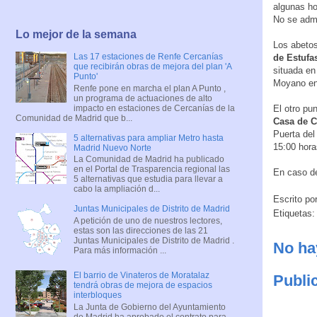
algunas ho
No se admi
Lo mejor de la semana
Los abetos
Las 17 estaciones de Renfe Cercanías
de Estufas
que recibirán obras de mejora del plan 'A
situada en
Punto'
Moyano en 
Renfe pone en marcha el plan A Punto ,
un programa de actuaciones de alto
impacto en estaciones de Cercanías de la
El otro pu
Comunidad de Madrid que b...
Casa de 
Puerta del
5 alternativas para ampliar Metro hasta
15:00 hora
Madrid Nuevo Norte
La Comunidad de Madrid ha publicado
en el Portal de Trasparencia regional las
En caso de
5 alternativas que estudia para llevar a
cabo la ampliación d...
Escrito po
Juntas Municipales de Distrito de Madrid
Etiquetas
A petición de uno de nuestros lectores,
estas son las direcciones de las 21
Juntas Municipales de Distrito de Madrid .
No ha
Para más información ...
El barrio de Vinateros de Moratalaz
Publi
tendrá obras de mejora de espacios
interbloques
La Junta de Gobierno del Ayuntamiento
de Madrid ha aprobado el contrato para