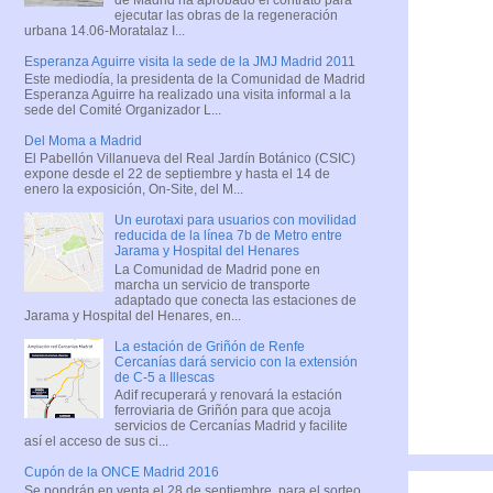
ejecutar las obras de la regeneración
urbana 14.06-Moratalaz I...
Esperanza Aguirre visita la sede de la JMJ Madrid 2011
Este mediodía, la presidenta de la Comunidad de Madrid
Esperanza Aguirre ha realizado una visita informal a la
sede del Comité Organizador L...
Del Moma a Madrid
El Pabellón Villanueva del Real Jardín Botánico (CSIC)
expone desde el 22 de septiembre y hasta el 14 de
enero la exposición, On-Site, del M...
Un eurotaxi para usuarios con movilidad
reducida de la línea 7b de Metro entre
Jarama y Hospital del Henares
La Comunidad de Madrid pone en
marcha un servicio de transporte
adaptado que conecta las estaciones de
Jarama y Hospital del Henares, en...
La estación de Griñón de Renfe
Cercanías dará servicio con la extensión
de C-5 a Illescas
Adif recuperará y renovará la estación
ferroviaria de Griñón para que acoja
servicios de Cercanías Madrid y facilite
así el acceso de sus ci...
Cupón de la ONCE Madrid 2016
Se pondrán en venta el 28 de septiembre, para el sorteo