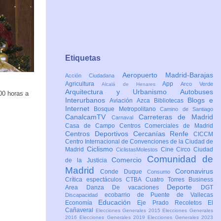
Etiquetas
Aeropuerto Madrid-Barajas
Acción Ciudadana
Agricultura
App
Arco Verde
Alcalá de Henares
Arquitectura y Urbanismo
Autobuses
:00 horas a
Interurbanos
Blogs e
Aviación
Azca
Bibliotecas
Internet
Bosque Metropolitano
Camino de Santiago
CanalcamTV
Carreteras de Madrid
Carnaval
Casa de Campo
Centros Comerciales de Madrid
Centros Deportivos
Cercanías Renfe
CICCM
Centro Internacional de Convenciones de la Ciudad de
Ciclismo
Madrid
Cine
Circo
Ciudad
CiclistasMolestos
Comunidad de
Comercio
de la Justicia
Madrid
Coronavirus
Conde Duque
Consumo
Crítica espectáculos
CTBA Cuatro Torres Business
Deporte
Area
Danza
De vacaciones
DGT
ecobarrio de Puente de Vallecas
Discapacidad
Educación
Economía
Eje Prado Recoletos
El
Cañaveral
Elecciones Generales 2015
Elecciones Generales
2016
Elecciones Generales 2019
Elecciones Generales 2023