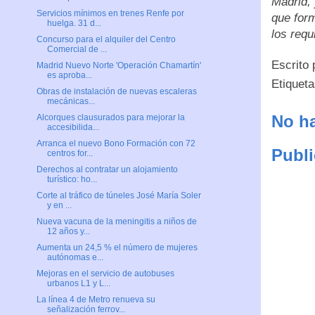
Madrid,
Servicios mínimos en trenes Renfe por
que for
huelga. 31 d...
los requ
Concurso para el alquiler del Centro
Comercial de ...
Escrito
Madrid Nuevo Norte 'Operación Chamartín'
es aproba...
Etiquet
Obras de instalación de nuevas escaleras
mecánicas...
No ha
Alcorques clausurados para mejorar la
accesibilida...
Arranca el nuevo Bono Formación con 72
Publi
centros for...
Derechos al contratar un alojamiento
turístico: ho...
Corte al tráfico de túneles José María Soler
y en ...
Nueva vacuna de la meningitis a niños de
12 años y...
Aumenta un 24,5 % el número de mujeres
autónomas e...
Mejoras en el servicio de autobuses
urbanos L1 y L...
La línea 4 de Metro renueva su
señalización ferrov...