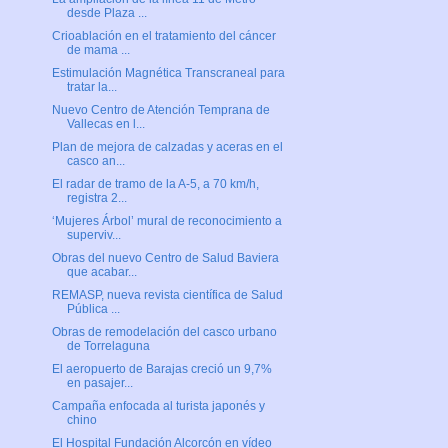
desde Plaza ...
Crioablación en el tratamiento del cáncer
de mama ...
Estimulación Magnética Transcraneal para
tratar la...
Nuevo Centro de Atención Temprana de
Vallecas en l...
Plan de mejora de calzadas y aceras en el
casco an...
El radar de tramo de la A-5, a 70 km/h,
registra 2...
‘Mujeres Árbol’ mural de reconocimiento a
superviv...
Obras del nuevo Centro de Salud Baviera
que acabar...
REMASP, nueva revista científica de Salud
Pública ...
Obras de remodelación del casco urbano
de Torrelaguna
El aeropuerto de Barajas creció un 9,7%
en pasajer...
Campaña enfocada al turista japonés y
chino
El Hospital Fundación Alcorcón en vídeo