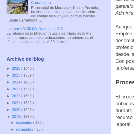
Carrantona)
garantiz
El concejal de Moratalaz, Nacho Pezuela,
ha visitado los trabajos de construcción
Adminis
del campo de rugby del parque forestal
Fuente Carrantona. ...
Aunque
La nueva M-30 (V), Nudo de la A-3
Empleo 
La reforma de la M-30 en la zona del Nudo de la A-3
tiene programadas dos actuaciones: La primera es el
desemple
túnel de salida desde la M-30 direcc...
profesi
desde la
Archivo del blog
Con post
la ofert
►
2026
( 1040 )
►
2025
( 1839 )
Proces
►
2024
( 1986 )
►
2023
( 1557 )
El proce
►
2022
( 1600 )
públicas
►
2021
( 1522 )
durante 
►
2020
( 1526 )
recurso
▼
2019
( 1339 )
►
diciembre
( 122 )
laboral.
►
noviembre
( 95 )