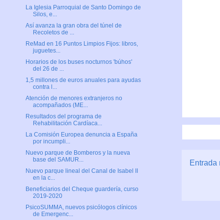
La Iglesia Parroquial de Santo Domingo de
Silos, e...
Así avanza la gran obra del túnel de
Recoletos de ...
ReMad en 16 Puntos Limpios Fijos: libros,
juguetes...
Horarios de los buses nocturnos 'búhos'
del 26 de ...
1,5 millones de euros anuales para ayudas
contra l...
Atención de menores extranjeros no
acompañados (ME...
Resultados del programa de
Rehabilitación Cardíaca...
La Comisión Europea denuncia a España
por incumpli...
Nuevo parque de Bomberos y la nueva
base del SAMUR...
Entrada 
Nuevo parque lineal del Canal de Isabel II
en la c...
Beneficiarios del Cheque guardería, curso
2019-2020
PsicoSUMMA, nuevos psicólogos clínicos
de Emergenc...