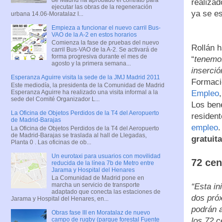
realizad
ejecutar las obras de la regeneración
ya se es
urbana 14.06-Moratalaz I...
Empieza a funcionar el nuevo carril Bus-
VAO de la A-2 en estos horarios
Comienza la fase de pruebas del nuevo
Rollán h
carril Bus-VAO de la A-2. Se activará de
forma progresiva durante el mes de
“
tenemos
agosto y la primera semana...
inserció
Esperanza Aguirre visita la sede de la JMJ Madrid 2011
Formaci
Este mediodía, la presidenta de la Comunidad de Madrid
Empleo
Esperanza Aguirre ha realizado una visita informal a la
sede del Comité Organizador L...
Los ben
La Oficina de Objetos Perdidos de la T4 del Aeropuerto
residen
de Madrid-Barajas
empleo
La Oficina de Objetos Perdidos de la T4 del Aeropuerto
de Madrid-Barajas se traslada al hall de Llegadas,
gratuit
Planta 0 . Las oficinas de ob...
Un eurotaxi para usuarios con movilidad
72 cen
reducida de la línea 7b de Metro entre
Jarama y Hospital del Henares
La Comunidad de Madrid pone en
marcha un servicio de transporte
“Esta in
adaptado que conecta las estaciones de
dos próx
Jarama y Hospital del Henares, en...
podrán a
Obras fase III en Moratalaz de nuevo
los 72 
campo de rugby (parque forestal Fuente