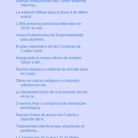
Nuevas instalaciones del Centro Maternal
Villa Paz...
La estación Bilbao para la línea 4 de Metro
estará...
1.806 personas personas fallecidas en
2018, se red...
Aulas Profesionales de Emprendimiento
para alumnos...
El plan urbanístico de las Cocheras de
Cuatro Cami...
Inaugurada la nueva oficina de empleo
'Goya' y del...
Nuevos equipos y material de rescate para
el Cuerp...
Obras en cascos antiguos y conjuntos
urbanos en mu...
La Ventanilla Única de la Economía Social
en la ca...
3 nuevos Hub o consorcios de innovación
tecnológica
Nuevas líneas de acción en Cultura y
Deporte del A...
Tratamientos efectivos que solucionan el
problema ...
La ampliación de la línea 11 de Metro