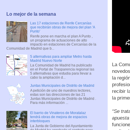
Lo mejor de la semana
Las 17 estaciones de Renfe Cercanías
que recibirán obras de mejora del plan 'A
Punto'
Renfe pone en marcha el plan A Punto ,
un programa de actuaciones de alto
impacto en estaciones de Cercanías de la
Comunidad de Madrid que b...
5 alternativas para ampliar Metro hasta
Madrid Nuevo Norte
La Comu
La Comunidad de Madrid ha publicado
en el Portal de Trasparencia regional las
novedos
5 alternativas que estudia para llevar a
la regió
cabo la ampliación d...
profesi
Juntas Municipales de Distrito de Madrid
A petición de uno de nuestros lectores,
recibir 
estas son las direcciones de las 21
la prime
Juntas Municipales de Distrito de Madrid .
Para más información ...
“Se trat
El barrio de Vinateros de Moratalaz
tendrá obras de mejora de espacios
apuesta 
interbloques
funcione
La Junta de Gobierno del Ayuntamiento
de Madrid ha aprobado el contrato para