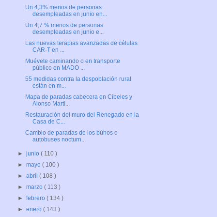
Un 4,3% menos de personas
desempleadas en junio en...
Un 4,7 % menos de personas
desempleadas en junio e...
Las nuevas terapias avanzadas de células
CAR-T en ...
Muévete caminando o en transporte
público en MADO ...
55 medidas contra la despoblación rural
están en m...
Mapa de paradas cabecera en Cibeles y
Alonso Martí...
Restauración del muro del Renegado en la
Casa de C...
Cambio de paradas de los búhos o
autobuses nocturn...
►
junio
( 110 )
►
mayo
( 100 )
►
abril
( 108 )
►
marzo
( 113 )
►
febrero
( 134 )
►
enero
( 143 )