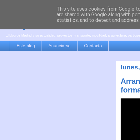
This site uses cookies from Google to 
are shared with Google along with per
es por madrid
statistics, and to detect and address
El blog de Madrid y su actualidad, proyectos, transporte, movilidad, arquitectura, partici
Este blog
Anunciarse
Contacto
lunes,
Arran
forma