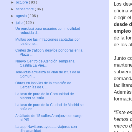
►
octubre
( 93 )
Los des
►
septiembre
( 86 )
oficina 
►
agosto
( 106 )
elegir e
▼
julio
( 129 )
desde d
Un eurotaxi para usuarios con movilidad
empleo 
reducida d...
de la fo
Multas por las infracciones captadas por
los drone...
de los a
Cortes de tráfico y desvíos por obras en la
Plaza ...
Junto co
Nuevo Centro de Atención Temprana
mantener
Castilla La Viej...
subvenc
Tele-Ictus actualiza el Plan de Ictus de la
Comuni...
demanda
Obras en las vías de la estación de
facilita
Cercanías de C...
Además,
La tasa de paro de la Comunidad de
formaci
Madrid se sitúa...
La tasa de paro de la Ciudad de Madrid se
sitúa en...
“Este es
Asfaltado de 15 calles Aranjuez con cargo
hemos d
al PIR
marco d
La app NaviLens ayuda a viajeros con
discapacidad ...