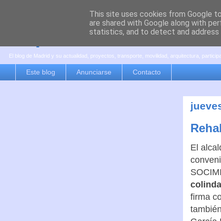
This site uses cookies from Google to 
are shared with Google along with per
es por madrid
statistics, and to detect and address
El blog de Madrid y su actualidad, proyectos, transporte, movilidad, arquitectura, partici
Este blog
Anunciarse
Contacto
jueves
Rehab
El alca
conveni
SOCIMI,
colinda
firma c
también