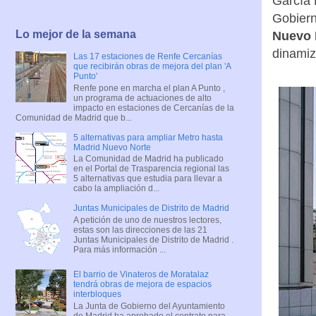
García 
Gobiern
Lo mejor de la semana
Nuevo 
dinamiz
Las 17 estaciones de Renfe Cercanías
que recibirán obras de mejora del plan 'A
Punto'
Renfe pone en marcha el plan A Punto ,
un programa de actuaciones de alto
impacto en estaciones de Cercanías de la
Comunidad de Madrid que b...
5 alternativas para ampliar Metro hasta
Madrid Nuevo Norte
La Comunidad de Madrid ha publicado
en el Portal de Trasparencia regional las
5 alternativas que estudia para llevar a
cabo la ampliación d...
Juntas Municipales de Distrito de Madrid
A petición de uno de nuestros lectores,
estas son las direcciones de las 21
Juntas Municipales de Distrito de Madrid .
Para más información ...
El barrio de Vinateros de Moratalaz
tendrá obras de mejora de espacios
interbloques
La Junta de Gobierno del Ayuntamiento
de Madrid ha aprobado el contrato para