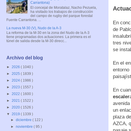
Carrantona)
Actuac
El concejal de Moratalaz, Nacho Pezuela,
ha visitado los trabajos de construcción
del campo de rugby del parque forestal
Fuente Carrantona. ...
En concr
La nueva M-30 (V), Nudo de la A-3
de Pabl
La reforma de la M-30 en la zona del Nudo de la A-3
insalubr
tiene programadas dos actuaciones: La primera es el
túnel de salida desde la M-30 direcc...
tres niv
se inst
Archivo del blog
En el en
►
2026
( 1040 )
entorno 
►
2025
( 1839 )
paisajís
►
2024
( 1986 )
►
2023
( 1557 )
En cuant
►
2022
( 1600 )
escaler
►
2021
( 1522 )
avenida 
►
2020
( 1526 )
un enlac
▼
2019
( 1339 )
plaza de
►
diciembre
( 122 )
AZCA, qu
►
noviembre
( 95 )
pasaje 