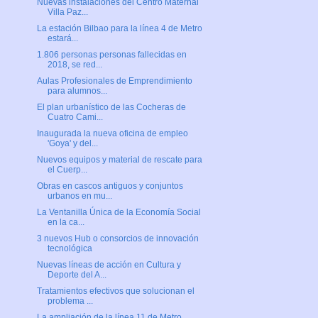
Nuevas instalaciones del Centro Maternal
Villa Paz...
La estación Bilbao para la línea 4 de Metro
estará...
1.806 personas personas fallecidas en
2018, se red...
Aulas Profesionales de Emprendimiento
para alumnos...
El plan urbanístico de las Cocheras de
Cuatro Cami...
Inaugurada la nueva oficina de empleo
'Goya' y del...
Nuevos equipos y material de rescate para
el Cuerp...
Obras en cascos antiguos y conjuntos
urbanos en mu...
La Ventanilla Única de la Economía Social
en la ca...
3 nuevos Hub o consorcios de innovación
tecnológica
Nuevas líneas de acción en Cultura y
Deporte del A...
Tratamientos efectivos que solucionan el
problema ...
La ampliación de la línea 11 de Metro