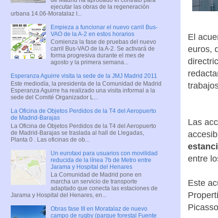
ejecutar las obras de la regeneración
urbana 14.06-Moratalaz I...
Empieza a funcionar el nuevo carril Bus-
VAO de la A-2 en estos horarios
El acue
Comienza la fase de pruebas del nuevo
euros, 
carril Bus-VAO de la A-2. Se activará de
forma progresiva durante el mes de
directr
agosto y la primera semana...
redactar
Esperanza Aguirre visita la sede de la JMJ Madrid 2011
Este mediodía, la presidenta de la Comunidad de Madrid
trabajo
Esperanza Aguirre ha realizado una visita informal a la
sede del Comité Organizador L...
La Oficina de Objetos Perdidos de la T4 del Aeropuerto
de Madrid-Barajas
Las acc
La Oficina de Objetos Perdidos de la T4 del Aeropuerto
de Madrid-Barajas se traslada al hall de Llegadas,
accesib
Planta 0 . Las oficinas de ob...
estanci
Un eurotaxi para usuarios con movilidad
entre lo
reducida de la línea 7b de Metro entre
Jarama y Hospital del Henares
La Comunidad de Madrid pone en
Este ac
marcha un servicio de transporte
adaptado que conecta las estaciones de
Propert
Jarama y Hospital del Henares, en...
Picasso
Obras fase III en Moratalaz de nuevo
campo de rugby (parque forestal Fuente