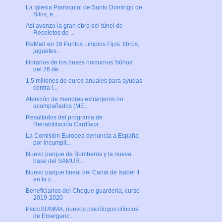
La Iglesia Parroquial de Santo Domingo de
Silos, e...
Así avanza la gran obra del túnel de
Recoletos de ...
ReMad en 16 Puntos Limpios Fijos: libros,
juguetes...
Horarios de los buses nocturnos 'búhos'
del 26 de ...
1,5 millones de euros anuales para ayudas
contra l...
Atención de menores extranjeros no
acompañados (ME...
Resultados del programa de
Rehabilitación Cardíaca...
La Comisión Europea denuncia a España
por incumpli...
Nuevo parque de Bomberos y la nueva
base del SAMUR...
Nuevo parque lineal del Canal de Isabel II
en la c...
Beneficiarios del Cheque guardería, curso
2019-2020
PsicoSUMMA, nuevos psicólogos clínicos
de Emergenc...