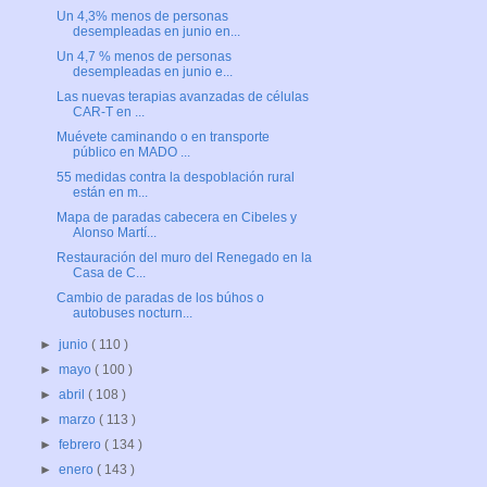
Un 4,3% menos de personas
desempleadas en junio en...
Un 4,7 % menos de personas
desempleadas en junio e...
Las nuevas terapias avanzadas de células
CAR-T en ...
Muévete caminando o en transporte
público en MADO ...
55 medidas contra la despoblación rural
están en m...
Mapa de paradas cabecera en Cibeles y
Alonso Martí...
Restauración del muro del Renegado en la
Casa de C...
Cambio de paradas de los búhos o
autobuses nocturn...
►
junio
( 110 )
►
mayo
( 100 )
►
abril
( 108 )
►
marzo
( 113 )
►
febrero
( 134 )
►
enero
( 143 )