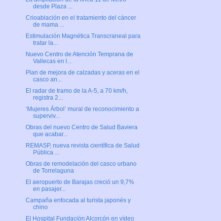
desde Plaza ...
Crioablación en el tratamiento del cáncer
de mama ...
Estimulación Magnética Transcraneal para
tratar la...
Nuevo Centro de Atención Temprana de
Vallecas en l...
Plan de mejora de calzadas y aceras en el
casco an...
El radar de tramo de la A-5, a 70 km/h,
registra 2...
‘Mujeres Árbol’ mural de reconocimiento a
superviv...
Obras del nuevo Centro de Salud Baviera
que acabar...
REMASP, nueva revista científica de Salud
Pública ...
Obras de remodelación del casco urbano
de Torrelaguna
El aeropuerto de Barajas creció un 9,7%
en pasajer...
Campaña enfocada al turista japonés y
chino
El Hospital Fundación Alcorcón en vídeo