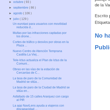
►
octubre
( 93 )
de la V
►
septiembre
( 86 )
►
agosto
( 106 )
Escrito
▼
julio
( 129 )
Etiquet
Un eurotaxi para usuarios con movilidad
reducida d...
Multas por las infracciones captadas por
No ha
los drone...
Cortes de tráfico y desvíos por obras en la
Plaza ...
Publi
Nuevo Centro de Atención Temprana
Castilla La Viej...
Tele-Ictus actualiza el Plan de Ictus de la
Comuni...
Obras en las vías de la estación de
Cercanías de C...
La tasa de paro de la Comunidad de
Madrid se sitúa...
La tasa de paro de la Ciudad de Madrid se
sitúa en...
Asfaltado de 15 calles Aranjuez con cargo
al PIR
La app NaviLens ayuda a viajeros con
discapacidad ...