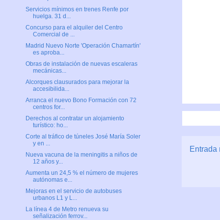
Servicios mínimos en trenes Renfe por
huelga. 31 d...
Concurso para el alquiler del Centro
Comercial de ...
Madrid Nuevo Norte 'Operación Chamartín'
es aproba...
Obras de instalación de nuevas escaleras
mecánicas...
Alcorques clausurados para mejorar la
accesibilida...
Arranca el nuevo Bono Formación con 72
centros for...
Derechos al contratar un alojamiento
turístico: ho...
Corte al tráfico de túneles José María Soler
y en ...
Entrada 
Nueva vacuna de la meningitis a niños de
12 años y...
Aumenta un 24,5 % el número de mujeres
autónomas e...
Mejoras en el servicio de autobuses
urbanos L1 y L...
La línea 4 de Metro renueva su
señalización ferrov...