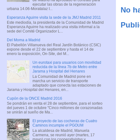
ejecutar las obras de la regeneración
No ha
urbana 14.06-Moratalaz I...
Esperanza Aguirre visita la sede de la JMJ Madrid 2011
Este mediodía, la presidenta de la Comunidad de Madrid
Publi
Esperanza Aguirre ha realizado una visita informal a la
sede del Comité Organizador L...
Del Moma a Madrid
El Pabellón Villanueva del Real Jardín Botánico (CSIC)
expone desde el 22 de septiembre y hasta el 14 de
enero la exposición, On-Site, del M...
Un eurotaxi para usuarios con movilidad
reducida de la línea 7b de Metro entre
Jarama y Hospital del Henares
La Comunidad de Madrid pone en
marcha un servicio de transporte
adaptado que conecta las estaciones de
Jarama y Hospital del Henares, en...
Cupón de la ONCE Madrid 2016
Se pondrán en venta el 28 de septiembre, para el sorteo
del jueves 1 de octubre "Cinco millones de corazonadas
se unirán al sueño de Ma...
El proyecto de las cocheras de Cuatro
Caminos incumple el PGOUM
La alcaldesa de Madrid, Manuela
Carmena, se reunió ayer (martes, 17
mayo) con los cooperativistas y