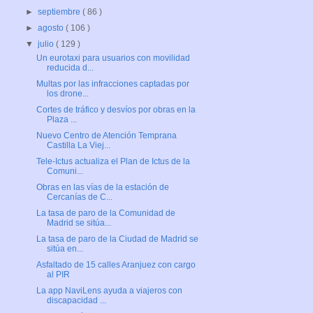
►
septiembre
( 86 )
►
agosto
( 106 )
▼
julio
( 129 )
Un eurotaxi para usuarios con movilidad
reducida d...
Multas por las infracciones captadas por
los drone...
Cortes de tráfico y desvíos por obras en la
Plaza ...
Nuevo Centro de Atención Temprana
Castilla La Viej...
Tele-Ictus actualiza el Plan de Ictus de la
Comuni...
Obras en las vías de la estación de
Cercanías de C...
La tasa de paro de la Comunidad de
Madrid se sitúa...
La tasa de paro de la Ciudad de Madrid se
sitúa en...
Asfaltado de 15 calles Aranjuez con cargo
al PIR
La app NaviLens ayuda a viajeros con
discapacidad ...