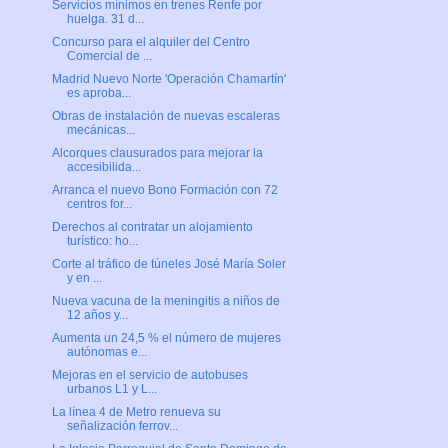
Servicios mínimos en trenes Renfe por
huelga. 31 d...
Concurso para el alquiler del Centro
Comercial de ...
Madrid Nuevo Norte 'Operación Chamartín'
es aproba...
Obras de instalación de nuevas escaleras
mecánicas...
Alcorques clausurados para mejorar la
accesibilida...
Arranca el nuevo Bono Formación con 72
centros for...
Derechos al contratar un alojamiento
turístico: ho...
Corte al tráfico de túneles José María Soler
y en ...
Nueva vacuna de la meningitis a niños de
12 años y...
Aumenta un 24,5 % el número de mujeres
autónomas e...
Mejoras en el servicio de autobuses
urbanos L1 y L...
La línea 4 de Metro renueva su
señalización ferrov...