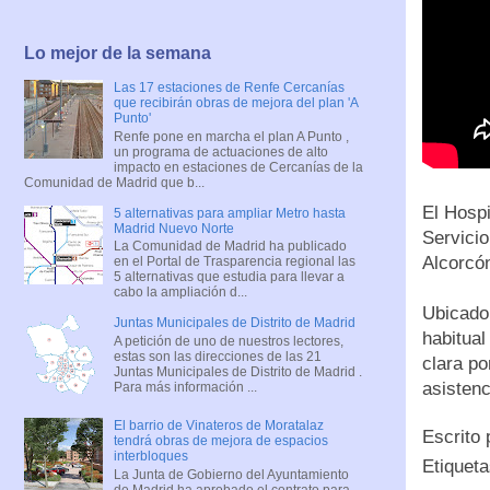
Lo mejor de la semana
Las 17 estaciones de Renfe Cercanías
que recibirán obras de mejora del plan 'A
Punto'
Renfe pone en marcha el plan A Punto ,
un programa de actuaciones de alto
impacto en estaciones de Cercanías de la
Comunidad de Madrid que b...
El Hospi
5 alternativas para ampliar Metro hasta
Madrid Nuevo Norte
Servicio
La Comunidad de Madrid ha publicado
Alcorcón
en el Portal de Trasparencia regional las
5 alternativas que estudia para llevar a
cabo la ampliación d...
Ubicado 
Juntas Municipales de Distrito de Madrid
habitual
A petición de uno de nuestros lectores,
estas son las direcciones de las 21
clara po
Juntas Municipales de Distrito de Madrid .
asistenc
Para más información ...
El barrio de Vinateros de Moratalaz
Escrito
tendrá obras de mejora de espacios
interbloques
Etiquet
La Junta de Gobierno del Ayuntamiento
de Madrid ha aprobado el contrato para