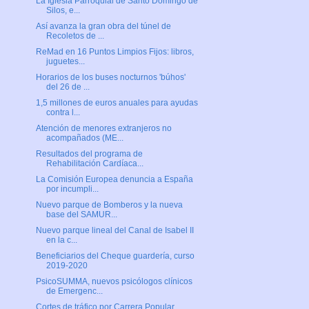
La Iglesia Parroquial de Santo Domingo de
Silos, e...
Así avanza la gran obra del túnel de
Recoletos de ...
ReMad en 16 Puntos Limpios Fijos: libros,
juguetes...
Horarios de los buses nocturnos 'búhos'
del 26 de ...
1,5 millones de euros anuales para ayudas
contra l...
Atención de menores extranjeros no
acompañados (ME...
Resultados del programa de
Rehabilitación Cardíaca...
La Comisión Europea denuncia a España
por incumpli...
Nuevo parque de Bomberos y la nueva
base del SAMUR...
Nuevo parque lineal del Canal de Isabel II
en la c...
Beneficiarios del Cheque guardería, curso
2019-2020
PsicoSUMMA, nuevos psicólogos clínicos
de Emergenc...
Cortes de tráfico por Carrera Popular