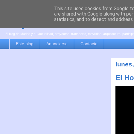
This site uses cookies from Google to 
are shared with Google along with per
es por madrid
statistics, and to detect and address
El blog de Madrid y su actualidad, proyectos, transporte, movilidad, arquitectura, partici
Este blog
Anunciarse
Contacto
lunes,
El Ho