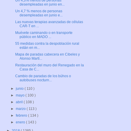
Un 4,3% menos de personas
desempleadas en junio en...
Un 4,7 % menos de personas
desempleadas en junio e...
Las nuevas terapias avanzadas de células
CAR-T en ...
Muévete caminando o en transporte
público en MADO ...
55 medidas contra la despoblación rural
están en m...
Mapa de paradas cabecera en Cibeles y
Alonso Martí...
Restauración del muro del Renegado en la
Casa de C...
Cambio de paradas de los búhos o
autobuses nocturn...
►
junio
( 110 )
►
mayo
( 100 )
►
abril
( 108 )
►
marzo
( 113 )
►
febrero
( 134 )
►
enero
( 143 )
►
2018
( 1385 )