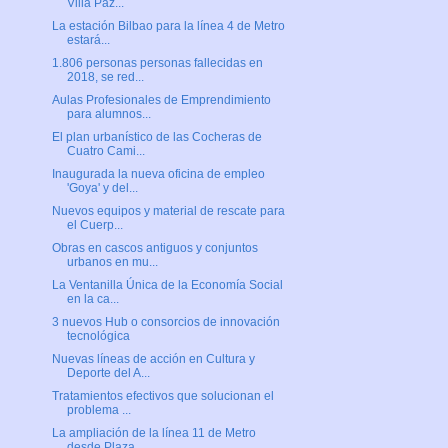
Villa Paz...
La estación Bilbao para la línea 4 de Metro
estará...
1.806 personas personas fallecidas en
2018, se red...
Aulas Profesionales de Emprendimiento
para alumnos...
El plan urbanístico de las Cocheras de
Cuatro Cami...
Inaugurada la nueva oficina de empleo
'Goya' y del...
Nuevos equipos y material de rescate para
el Cuerp...
Obras en cascos antiguos y conjuntos
urbanos en mu...
La Ventanilla Única de la Economía Social
en la ca...
3 nuevos Hub o consorcios de innovación
tecnológica
Nuevas líneas de acción en Cultura y
Deporte del A...
Tratamientos efectivos que solucionan el
problema ...
La ampliación de la línea 11 de Metro
desde Plaza ...