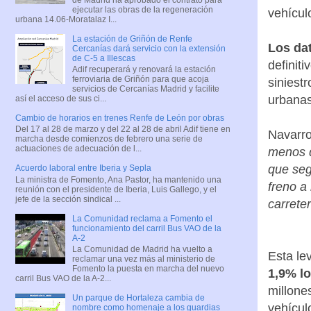
ejecutar las obras de la regeneración
vehícul
urbana 14.06-Moratalaz I...
La estación de Griñón de Renfe
Los da
Cercanías dará servicio con la extensión
de C-5 a Illescas
definit
Adif recuperará y renovará la estación
ferroviaria de Griñón para que acoja
siniest
servicios de Cercanías Madrid y facilite
urbanas
así el acceso de sus ci...
Cambio de horarios en trenes Renfe de León por obras
Del 17 al 28 de marzo y del 22 al 28 de abril Adif tiene en
Navarro
marcha desde comienzos de febrero una serie de
actuaciones de adecuación de l...
menos q
que se
Acuerdo laboral entre Iberia y Sepla
La ministra de Fomento, Ana Pastor, ha mantenido una
freno a
reunión con el presidente de Iberia, Luis Gallego, y el
jefe de la sección sindical ...
carrete
La Comunidad reclama a Fomento el
funcionamiento del carril Bus VAO de la
A-2
La Comunidad de Madrid ha vuelto a
Esta le
reclamar una vez más al ministerio de
Fomento la puesta en marcha del nuevo
1,9% l
carril Bus VAO de la A-2...
millone
Un parque de Hortaleza cambia de
vehícul
nombre como homenaje a los guardias