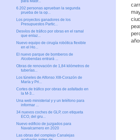
para Madr...
car
6.202 personas aprueban la segunda
may
prueba de la op...
ciu
Los proyectos ganadores de los
Presupuestos Partic...
pea
Desvíos de tráfico por obras en el ramal
per
que enlaz...
año
Nuevo equipo de cirugía robótica flexible
en el Ho...
El nuevo parque de bomberos de
Alcobendas entrará ...
Obras de renovación de 1,84 kilómetros de
tuberías...
Los túneles de Alfonso XIII-Corazón de
María y Pri...
Cortes de tráfico por obras de asfaltado en
la M-3...
Una web ministerial y y un teléfono para
informar ...
34 nuevos coches de GLP, con etiqueta
ECO, del gru...
Nuevo edificio de juzgados para
Navalcarnero en 2020
Las obras del complejo Canalejas
acabarán antes de...