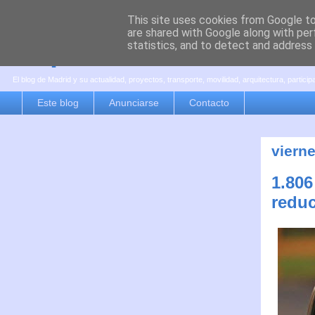
This site uses cookies from Google to 
are shared with Google along with per
es por madrid
statistics, and to detect and address
El blog de Madrid y su actualidad, proyectos, transporte, movilidad, arquitectura, partici
Este blog
Anunciarse
Contacto
vierne
1.806
reduc