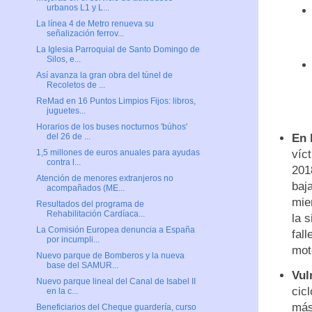
urbanos L1 y L...
La línea 4 de Metro renueva su
señalización ferrov...
La Iglesia Parroquial de Santo Domingo de
Silos, e...
Así avanza la gran obra del túnel de
Recoletos de ...
ReMad en 16 Puntos Limpios Fijos: libros,
juguetes...
Horarios de los buses nocturnos 'búhos'
En 
del 26 de ...
víc
1,5 millones de euros anuales para ayudas
contra l...
201
Atención de menores extranjeros no
baj
acompañados (ME...
mie
Resultados del programa de
Rehabilitación Cardíaca...
la 
La Comisión Europea denuncia a España
fal
por incumpli...
mot
Nuevo parque de Bomberos y la nueva
base del SAMUR...
Vul
Nuevo parque lineal del Canal de Isabel II
cic
en la c...
más
Beneficiarios del Cheque guardería, curso