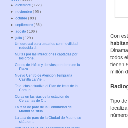
►
diciembre
( 122 )
►
noviembre
( 95 )
►
octubre
( 93 )
►
septiembre
( 86 )
►
agosto
( 106 )
Con est
▼
julio
( 129 )
habita
Un eurotaxi para usuarios con movilidad
reducida d...
Dinamar
Multas por las infracciones captadas por
todos e
los drone...
tienen 
Cortes de tráfico y desvíos por obras en la
Plaza ...
millón 
Nuevo Centro de Atención Temprana
Castilla La Viej...
Radiog
Tele-Ictus actualiza el Plan de Ictus de la
Comuni...
Obras en las vías de la estación de
Tipo de
Cercanías de C...
localiz
La tasa de paro de la Comunidad de
Madrid se sitúa...
número 
La tasa de paro de la Ciudad de Madrid se
sitúa en...