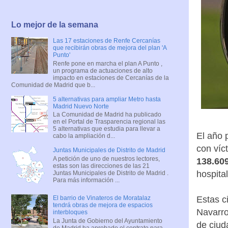
Lo mejor de la semana
Las 17 estaciones de Renfe Cercanías
que recibirán obras de mejora del plan 'A
Punto'
Renfe pone en marcha el plan A Punto ,
un programa de actuaciones de alto
impacto en estaciones de Cercanías de la
Comunidad de Madrid que b...
5 alternativas para ampliar Metro hasta
Madrid Nuevo Norte
La Comunidad de Madrid ha publicado
en el Portal de Trasparencia regional las
5 alternativas que estudia para llevar a
El año 
cabo la ampliación d...
con víc
Juntas Municipales de Distrito de Madrid
A petición de uno de nuestros lectores,
138.609
estas son las direcciones de las 21
hospital
Juntas Municipales de Distrito de Madrid .
Para más información ...
Estas c
El barrio de Vinateros de Moratalaz
tendrá obras de mejora de espacios
Navarro
interbloques
La Junta de Gobierno del Ayuntamiento
de ciud
de Madrid ha aprobado el contrato para