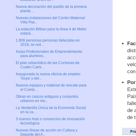
Nueva decoración del pasillo de la primera
planta ...
Nuevas instalaciones del Centro Maternal
Villa Paz...
La estación Bilbao para la línea 4 de Metro
estará...
1.806 personas personas fallecidas en
Fac
2018, se red...
dis
Aulas Profesionales de Emprendimiento
para alumnos...
acc
El plan urbanístico de las Cocheras de
vel
Cuatro Cami...
con
Inaugurada la nueva oficina de empleo
'Goya' y del...
Por
Nuevos equipos y material de rescate para
Ext
el Cuerp...
Paí
Obras en cascos antiguos y conjuntos
urbanos en mu...
fall
La Ventanilla Única de la Economía Social
de 
en la ca...
de t
3 nuevos Hub o consorcios de innovación
tecnológica
Nuevas líneas de acción en Cultura y
Deporte del A...