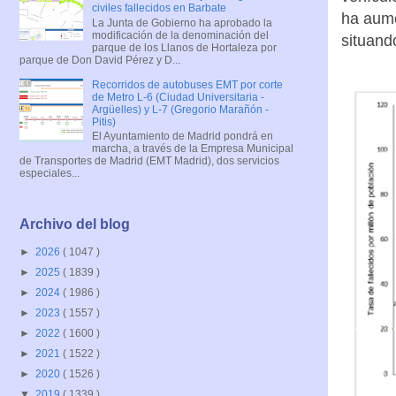
civiles fallecidos en Barbate
ha aume
La Junta de Gobierno ha aprobado la
modificación de la denominación del
situand
parque de los Llanos de Hortaleza por
parque de Don David Pérez y D...
Recorridos de autobuses EMT por corte
de Metro L-6 (Ciudad Universitaria -
Argüelles) y L-7 (Gregorio Marañón -
Pitis)
El Ayuntamiento de Madrid pondrá en
marcha, a través de la Empresa Municipal
de Transportes de Madrid (EMT Madrid), dos servicios
especiales...
Archivo del blog
►
2026
( 1047 )
►
2025
( 1839 )
►
2024
( 1986 )
►
2023
( 1557 )
►
2022
( 1600 )
►
2021
( 1522 )
►
2020
( 1526 )
▼
2019
( 1339 )