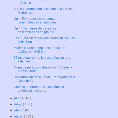
año de ta...
400.000 perros han accedido al Metro de
Madrid en ...
Un 4,3% menos de personas
desempleadas en junio en...
Un 4,7 % menos de personas
desempleadas en junio e...
Las nuevas terapias avanzadas de células
CAR-T en ...
Muévete caminando o en transporte
público en MADO ...
55 medidas contra la despoblación rural
están en m...
Mapa de paradas cabecera en Cibeles y
Alonso Martí...
Restauración del muro del Renegado en la
Casa de C...
Cambio de paradas de los búhos o
autobuses nocturn...
►
junio
( 110 )
►
mayo
( 100 )
►
abril
( 108 )
►
marzo
( 113 )