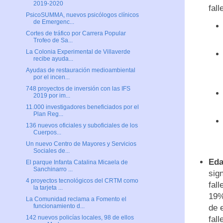
2019-2020
fall
PsicoSUMMA, nuevos psicólogos clínicos
de Emergenc...
Cortes de tráfico por Carrera Popular
Trofeo de Sa...
La Colonia Experimental de Villaverde
recibe ayuda...
Ayudas de restauración medioambiental
por el incen...
748 proyectos de inversión con las IFS
2019 por im...
11.000 investigadores beneficiados por el
Plan Reg...
136 nuevos oficiales y suboficiales de los
Cuerpos...
Un nuevo Centro de Mayores y Servicios
Sociales de...
Eda
El parque Infanta Catalina Micaela de
Sanchinarro ...
sign
4 proyectos tecnológicos del CRTM como
fal
la tarjeta ...
19%
La Comunidad reclama a Fomento el
funcionamiento d...
de 
142 nuevos policías locales, 98 de ellos
fal