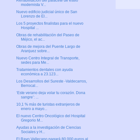
Rehabilitación del palacete de estilo
modernista V...
Nuevo edificio judicial único de San
Lorenzo de El...
Los 5 proyectos finalistas para el nuevo
Hospital ...
Obras de rehabilitación del Paseo de
Méjico, el ac...
Obras de mejora del Puente Largo de
Aranjuez sobre...
Nuevo Centro Integral de Transporte,
sedes para Me...
Tratamientos dentales con ayuda
económica a 23.123...
Los Desarrollos del Sureste -Valdecarros,
Berrocal...
‘Este verano deja volar tu corazón. Dona
sangre’: ...
10,1 % más de turistas extranjeros de
enero a mayo...
El nuevo Centro Oncológico del Hospital
Gregorio M...
Ayudas a la investigación de Ciencias
Sociales y H...
El Rayo Vallecano pagará 80.000 euros al