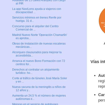
Asfaltado de 15 calles Aranjuez con cargo
al PIR
La app NaviLens ayuda a viajeros con
discapacidad ...
Servicios mínimos en trenes Renfe por
huelga. 31 d...
Concurso para el alquiler del Centro
Comercial de ...
Madrid Nuevo Norte 'Operación Chamartín'
es aproba...
Obras de instalación de nuevas escaleras
mecánicas...
Alcorques clausurados para mejorar la
accesibilida...
Vías in
Arranca el nuevo Bono Formación con 72
centros for...
Derechos al contratar un alojamiento
turístico: ho...
Aut
Corte al tráfico de túneles José María Soler
reg
y en ...
rep
Nueva vacuna de la meningitis a niños de
12 años y...
Car
Aumenta un 24,5 % el número de mujeres
autónomas e...
per
Mejoras en el servicio de autobuses