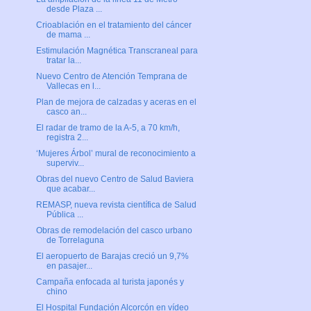
desde Plaza ...
Crioablación en el tratamiento del cáncer
de mama ...
Estimulación Magnética Transcraneal para
tratar la...
Nuevo Centro de Atención Temprana de
Vallecas en l...
Plan de mejora de calzadas y aceras en el
casco an...
El radar de tramo de la A-5, a 70 km/h,
registra 2...
‘Mujeres Árbol’ mural de reconocimiento a
superviv...
Obras del nuevo Centro de Salud Baviera
que acabar...
REMASP, nueva revista científica de Salud
Pública ...
Obras de remodelación del casco urbano
de Torrelaguna
El aeropuerto de Barajas creció un 9,7%
en pasajer...
Campaña enfocada al turista japonés y
chino
El Hospital Fundación Alcorcón en vídeo