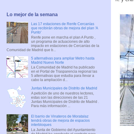
Lo mejor de la semana
Las 17 estaciones de Renfe Cercanías
que recibirán obras de mejora del plan 'A
Punto'
Renfe pone en marcha el plan A Punto ,
un programa de actuaciones de alto
impacto en estaciones de Cercanías de la
Comunidad de Madrid que b...
5 alternativas para ampliar Metro hasta
Madrid Nuevo Norte
La Comunidad de Madrid ha publicado
en el Portal de Trasparencia regional las
5 alternativas que estudia para llevar a
cabo la ampliación d...
Juntas Municipales de Distrito de Madrid
A petición de uno de nuestros lectores,
estas son las direcciones de las 21
Juntas Municipales de Distrito de Madrid .
Para más información ...
El barrio de Vinateros de Moratalaz
tendrá obras de mejora de espacios
interbloques
La Junta de Gobierno del Ayuntamiento
de Madrid ha aprobado el contrato para