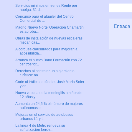
Servicios mínimos en trenes Renfe por
huelga. 31 d...
Concurso para el alquiler del Centro
Comercial de ...
Entrada 
Madrid Nuevo Norte 'Operación Chamartín'
es aproba...
Obras de instalación de nuevas escaleras
mecánicas...
Alcorques clausurados para mejorar la
accesibilida...
Arranca el nuevo Bono Formación con 72
centros for...
Derechos al contratar un alojamiento
turístico: ho...
Corte al tráfico de túneles José María Soler
y en ...
Nueva vacuna de la meningitis a niños de
12 años y...
Aumenta un 24,5 % el número de mujeres
autónomas e...
Mejoras en el servicio de autobuses
urbanos L1 y L...
La línea 4 de Metro renueva su
señalización ferrov...