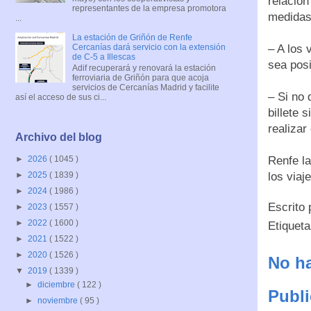
relación
representantes de la empresa promotora
medidas
...
La estación de Griñón de Renfe
Cercanías dará servicio con la extensión
– A los 
de C-5 a Illescas
sea posi
Adif recuperará y renovará la estación
ferroviaria de Griñón para que acoja
servicios de Cercanías Madrid y facilite
– Si no 
así el acceso de sus ci...
billete 
realizar
Archivo del blog
Renfe l
►
2026
( 1045 )
los viaj
►
2025
( 1839 )
►
2024
( 1986 )
Escrito
►
2023
( 1557 )
►
2022
( 1600 )
Etiquet
►
2021
( 1522 )
►
2020
( 1526 )
No ha
▼
2019
( 1339 )
►
diciembre
( 122 )
Publi
►
noviembre
( 95 )