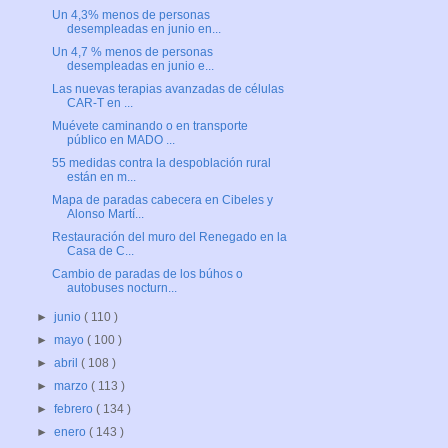
Un 4,3% menos de personas
desempleadas en junio en...
Un 4,7 % menos de personas
desempleadas en junio e...
Las nuevas terapias avanzadas de células
CAR-T en ...
Muévete caminando o en transporte
público en MADO ...
55 medidas contra la despoblación rural
están en m...
Mapa de paradas cabecera en Cibeles y
Alonso Martí...
Restauración del muro del Renegado en la
Casa de C...
Cambio de paradas de los búhos o
autobuses nocturn...
►
junio
( 110 )
►
mayo
( 100 )
►
abril
( 108 )
►
marzo
( 113 )
►
febrero
( 134 )
►
enero
( 143 )