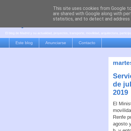
This site uses cookies from Google to 
are shared with Google along with per
es por madrid
statistics, and to detect and address
El blog de Madrid y su actualidad, proyectos, transporte, movilidad, arquitectura, partici
Este blog
Anunciarse
Contacto
martes
Servi
de ju
2019
El Minis
movilid
Renfe po
agosto y
h. y ent