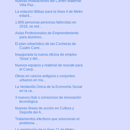
Nuevas instalaciones del Centro Maternal
Villa Paz...
La estación Bilbao para la línea 4 de Metro
estará...
1.806 personas personas fallecidas en
2018, se red...
Aulas Profesionales de Emprendimiento
para alumnos...
El plan urbanístico de las Cocheras de
Cuatro Cami...
Inaugurada la nueva oficina de empleo
'Goya' y del...
Nuevos equipos y material de rescate para
el Cuerp...
Obras en cascos antiguos y conjuntos
urbanos en mu...
La Ventanilla Única de la Economía Social
en la ca...
3 nuevos Hub o consorcios de innovación
tecnológica
Nuevas líneas de acción en Cultura y
Deporte del A...
Tratamientos efectivos que solucionan el
problema ...
La ampliación de la línea 11 de Metro