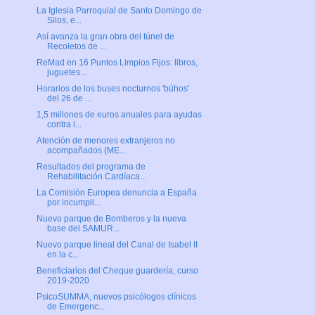
La Iglesia Parroquial de Santo Domingo de
Silos, e...
Así avanza la gran obra del túnel de
Recoletos de ...
ReMad en 16 Puntos Limpios Fijos: libros,
juguetes...
Horarios de los buses nocturnos 'búhos'
del 26 de ...
1,5 millones de euros anuales para ayudas
contra l...
Atención de menores extranjeros no
acompañados (ME...
Resultados del programa de
Rehabilitación Cardíaca...
La Comisión Europea denuncia a España
por incumpli...
Nuevo parque de Bomberos y la nueva
base del SAMUR...
Nuevo parque lineal del Canal de Isabel II
en la c...
Beneficiarios del Cheque guardería, curso
2019-2020
PsicoSUMMA, nuevos psicólogos clínicos
de Emergenc...