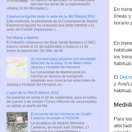
ejecutar las obras de la regeneración
urbana 14.06-Moratalaz I...
En tren
líneas y
Esperanza Aguirre visita la sede de la JMJ Madrid 2011
Este mediodía, la presidenta de la Comunidad de Madrid
horario 
Esperanza Aguirre ha realizado una visita informal a la
sede del Comité Organizador L...
Del Moma a Madrid
En tren
El Pabellón Villanueva del Real Jardín Botánico (CSIC)
expone desde el 22 de septiembre y hasta el 14 de
habitual
enero la exposición, On-Site, del M...
los tren
Un eurotaxi para usuarios con movilidad
habitual
reducida de la línea 7b de Metro entre
Jarama y Hospital del Henares
La Comunidad de Madrid pone en
marcha un servicio de transporte
El
Decre
adaptado que conecta las estaciones de
y Ave/La
Jarama y Hospital del Henares, en...
habitual
Cupón de la ONCE Madrid 2016
Se pondrán en venta el 28 de septiembre, para el sorteo
del jueves 1 de octubre "Cinco millones de corazonadas
Medid
se unirán al sueño de Ma...
El proyecto de las cocheras de Cuatro
Para los
Caminos incumple el PGOUM
La alcaldesa de Madrid, Manuela
afectado
Carmena, se reunió ayer (martes, 17
mayo) con los cooperativistas y