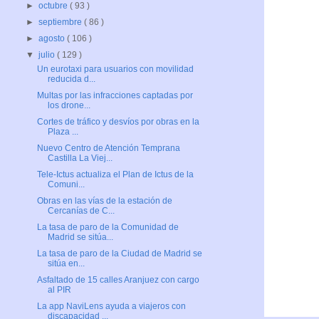
►
octubre
( 93 )
►
septiembre
( 86 )
►
agosto
( 106 )
▼
julio
( 129 )
Un eurotaxi para usuarios con movilidad
reducida d...
Multas por las infracciones captadas por
los drone...
Cortes de tráfico y desvíos por obras en la
Plaza ...
Nuevo Centro de Atención Temprana
Castilla La Viej...
Tele-Ictus actualiza el Plan de Ictus de la
Comuni...
Obras en las vías de la estación de
Cercanías de C...
La tasa de paro de la Comunidad de
Madrid se sitúa...
La tasa de paro de la Ciudad de Madrid se
sitúa en...
Asfaltado de 15 calles Aranjuez con cargo
al PIR
La app NaviLens ayuda a viajeros con
discapacidad ...