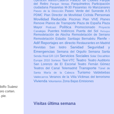
Palacio de Cibeles
Parque
Operación Mahou-Calderón
del Retiro
Parquímetros
Participación
Parque Ventas
ciudadana
Pasarelas M-30
Pasarelas río Manzanares
Paseo Verde del Suroeste A-5
Paseo de la Dirección
Personas
PDMC Plan Director de Movilidad Ciclista
Movilidad Reducida
Piscinas
Plan VIVE
Planes
Renove
Planos de Transporte
Plaza de España
Plaza
Política
Mayor
Promocionado
Podcast
Proyecto
Puentes históricos
Puerta del Sol
Canalejas
Rebajas
Remodelación de Atocha
Remodelación de Serrano
Renfe -
Remodelación Estadio Santiago Bernabéu
Adif
Reportajes en directo
Restaurantes en Madrid
Sanidad
Seguridad y
Revistas
San Isidro
Emergencias
Semana del Orgullo
Semana Santa
Servicios Sociales
Senda Real GR-124
Solar Decathlon
Teatro
Taxi-VTC
Teatro Auditorio
Europe 2010
Sorteos
San Lorenzo de El Escorial
Teatro Fernán Gómez
Transporte
Teatros del Canal
Telemadrid
Túnel de
Turismo
Valdebebas
Santa María de la Cabeza
Veranos de la Villa
Víctimas del terrorismo
Valdecarros
Vivienda
Zona Bajas Emisiones
Voluntarios
dolfo Suárez
ro corten.
 pie.
Visitas última semana