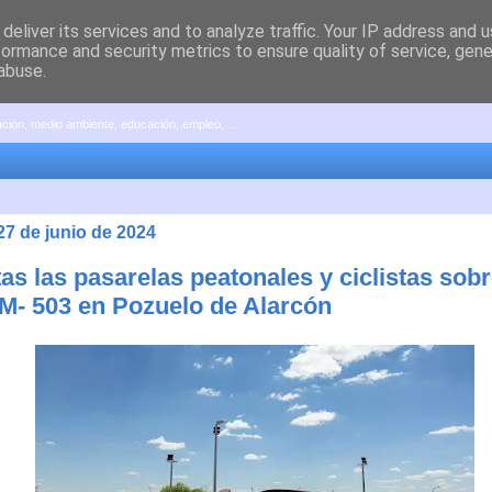
deliver its services and to analyze traffic. Your IP address and 
formance and security metrics to ensure quality of service, gen
abuse.
pación, medio ambiente, educación, empleo, ...
27 de junio de 2024
as las pasarelas peatonales y ciclistas sobr
 M- 503 en Pozuelo de Alarcón