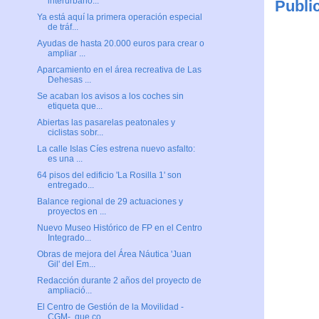
interurbano...
Publi
Ya está aquí la primera operación especial
de tráf...
Ayudas de hasta 20.000 euros para crear o
ampliar ...
Aparcamiento en el área recreativa de Las
Dehesas ...
Se acaban los avisos a los coches sin
etiqueta que...
Abiertas las pasarelas peatonales y
ciclistas sobr...
La calle Islas Cíes estrena nuevo asfalto:
es una ...
64 pisos del edificio 'La Rosilla 1' son
entregado...
Balance regional de 29 actuaciones y
proyectos en ...
Nuevo Museo Histórico de FP en el Centro
Integrado...
Obras de mejora del Área Náutica 'Juan
Gil' del Em...
Redacción durante 2 años del proyecto de
ampliació...
El Centro de Gestión de la Movilidad -
CGM-, que co...