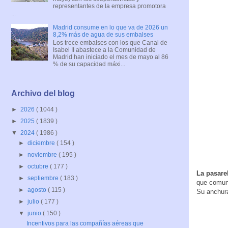
representantes de la empresa promotora
...
Madrid consume en lo que va de 2026 un
8,2% más de agua de sus embalses
Los trece embalses con los que Canal de
Isabel II abastece a la Comunidad de
Madrid han iniciado el mes de mayo al 86
% de su capacidad máxi...
Archivo del blog
►
2026
( 1044 )
►
2025
( 1839 )
▼
2024
( 1986 )
►
diciembre
( 154 )
►
noviembre
( 195 )
►
octubre
( 177 )
La pasare
►
septiembre
( 183 )
que comuni
►
agosto
( 115 )
Su anchura
►
julio
( 177 )
▼
junio
( 150 )
Incentivos para las compañías aéreas que