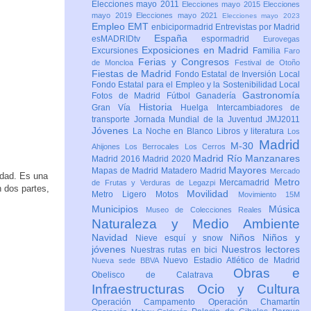
Elecciones mayo 2011
Elecciones mayo 2015
Elecciones
mayo 2019
Elecciones mayo 2021
Elecciones mayo 2023
Empleo
EMT
enbicipormadrid
Entrevistas por Madrid
España
esMADRIDtv
espormadrid
Eurovegas
Exposiciones en Madrid
Excursiones
Familia
Faro
Ferias y Congresos
de Moncloa
Festival de Otoño
Fiestas de Madrid
Fondo Estatal de Inversión Local
Fondo Estatal para el Empleo y la Sostenibilidad Local
Gastronomía
Fotos de Madrid
Fútbol
Ganadería
Historia
Gran Vía
Huelga
Intercambiadores de
transporte
Jornada Mundial de la Juventud JMJ2011
Jóvenes
La Noche en Blanco
Libros y literatura
Los
Madrid
M-30
Ahijones
Los Berrocales
Los Cerros
Madrid Río Manzanares
Madrid 2016
Madrid 2020
Mayores
Mapas de Madrid
Matadero Madrid
Mercado
idad. Es una
Metro
Mercamadrid
de Frutas y Verduras de Legazpi
n dos partes,
Movilidad
Metro Ligero
Motos
Movimiento 15M
Municipios
Música
Museo de Colecciones Reales
Naturaleza y Medio Ambiente
Navidad
Niños
Niños y
Nieve esquí y snow
jóvenes
Nuestros lectores
Nuestras rutas en bici
Nuevo Estadio Atlético de Madrid
Nueva sede BBVA
Obras e
Obelisco de Calatrava
Infraestructuras
Ocio y Cultura
Operación Campamento
Operación Chamartín