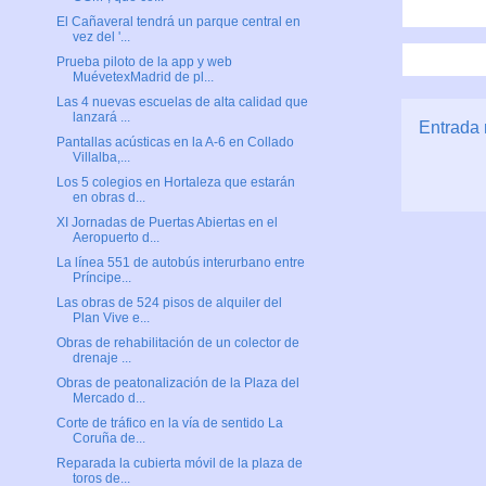
El Cañaveral tendrá un parque central en
vez del '...
Prueba piloto de la app y web
MuévetexMadrid de pl...
Las 4 nuevas escuelas de alta calidad que
lanzará ...
Entrada 
Pantallas acústicas en la A-6 en Collado
Villalba,...
Los 5 colegios en Hortaleza que estarán
en obras d...
XI Jornadas de Puertas Abiertas en el
Aeropuerto d...
La línea 551 de autobús interurbano entre
Príncipe...
Las obras de 524 pisos de alquiler del
Plan Vive e...
Obras de rehabilitación de un colector de
drenaje ...
Obras de peatonalización de la Plaza del
Mercado d...
Corte de tráfico en la vía de sentido La
Coruña de...
Reparada la cubierta móvil de la plaza de
toros de...