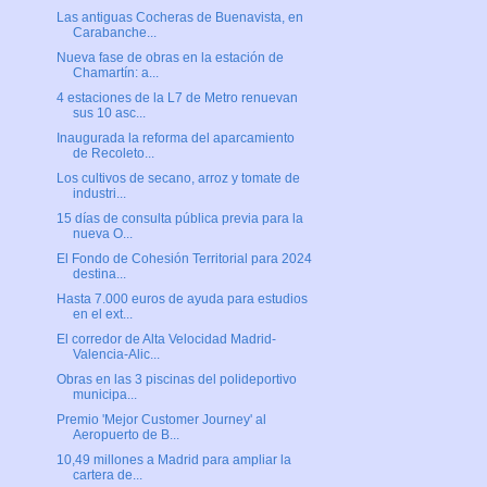
Las antiguas Cocheras de Buenavista, en
Carabanche...
Nueva fase de obras en la estación de
Chamartín: a...
4 estaciones de la L7 de Metro renuevan
sus 10 asc...
Inaugurada la reforma del aparcamiento
de Recoleto...
Los cultivos de secano, arroz y tomate de
industri...
15 días de consulta pública previa para la
nueva O...
El Fondo de Cohesión Territorial para 2024
destina...
Hasta 7.000 euros de ayuda para estudios
en el ext...
El corredor de Alta Velocidad Madrid-
Valencia-Alic...
Obras en las 3 piscinas del polideportivo
municipa...
Premio 'Mejor Customer Journey' al
Aeropuerto de B...
10,49 millones a Madrid para ampliar la
cartera de...