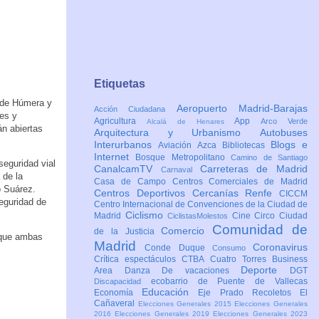
Etiquetas
o de Húmera y
Aeropuerto Madrid-Barajas
Acción Ciudadana
es y
Agricultura
App
Arco Verde
Alcalá de Henares
án abiertas
Arquitectura y Urbanismo
Autobuses
Interurbanos
Blogs e
Aviación
Azca
Bibliotecas
Internet
Bosque Metropolitano
Camino de Santiago
seguridad vial
CanalcamTV
Carreteras de Madrid
Carnaval
 de la
Casa de Campo
Centros Comerciales de Madrid
o Suárez.
Centros Deportivos
Cercanías Renfe
CICCM
eguridad de
Centro Internacional de Convenciones de la Ciudad de
Ciclismo
Madrid
Cine
Circo
Ciudad
CiclistasMolestos
Comunidad de
Comercio
de la Justicia
nque ambas
Madrid
Coronavirus
Conde Duque
Consumo
Crítica espectáculos
CTBA Cuatro Torres Business
Deporte
Area
Danza
De vacaciones
DGT
ecobarrio de Puente de Vallecas
Discapacidad
Educación
Economía
Eje Prado Recoletos
El
Cañaveral
Elecciones Generales 2015
Elecciones Generales
2016
Elecciones Generales 2019
Elecciones Generales 2023