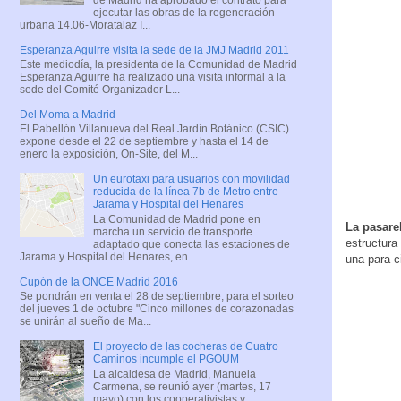
ejecutar las obras de la regeneración
urbana 14.06-Moratalaz I...
Esperanza Aguirre visita la sede de la JMJ Madrid 2011
Este mediodía, la presidenta de la Comunidad de Madrid
Esperanza Aguirre ha realizado una visita informal a la
sede del Comité Organizador L...
Del Moma a Madrid
El Pabellón Villanueva del Real Jardín Botánico (CSIC)
expone desde el 22 de septiembre y hasta el 14 de
enero la exposición, On-Site, del M...
Un eurotaxi para usuarios con movilidad
reducida de la línea 7b de Metro entre
Jarama y Hospital del Henares
La Comunidad de Madrid pone en
La pasare
marcha un servicio de transporte
estructura
adaptado que conecta las estaciones de
Jarama y Hospital del Henares, en...
una para ci
Cupón de la ONCE Madrid 2016
Se pondrán en venta el 28 de septiembre, para el sorteo
del jueves 1 de octubre "Cinco millones de corazonadas
se unirán al sueño de Ma...
El proyecto de las cocheras de Cuatro
Caminos incumple el PGOUM
La alcaldesa de Madrid, Manuela
Carmena, se reunió ayer (martes, 17
mayo) con los cooperativistas y