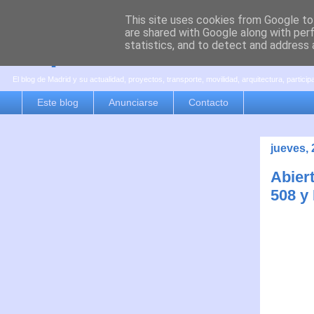
This site uses cookies from Google to 
are shared with Google along with per
es por madrid
statistics, and to detect and address 
El blog de Madrid y su actualidad, proyectos, transporte, movilidad, arquitectura, partici
Este blog
Anunciarse
Contacto
jueves, 
Abiert
508 y