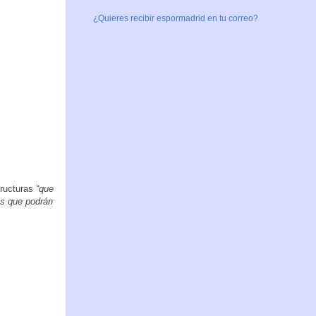
¿Quieres recibir espormadrid en tu correo?
tructuras
“que
es que podrán