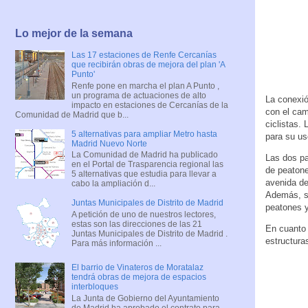
Lo mejor de la semana
Las 17 estaciones de Renfe Cercanías
que recibirán obras de mejora del plan 'A
Punto'
Renfe pone en marcha el plan A Punto ,
un programa de actuaciones de alto
La conexió
impacto en estaciones de Cercanías de la
con el cam
Comunidad de Madrid que b...
ciclistas.
5 alternativas para ampliar Metro hasta
para su us
Madrid Nuevo Norte
La Comunidad de Madrid ha publicado
Las dos pa
en el Portal de Trasparencia regional las
de peatone
5 alternativas que estudia para llevar a
avenida de
cabo la ampliación d...
Además, se
Juntas Municipales de Distrito de Madrid
peatones y
A petición de uno de nuestros lectores,
estas son las direcciones de las 21
En cuanto 
Juntas Municipales de Distrito de Madrid .
estructura
Para más información ...
El barrio de Vinateros de Moratalaz
tendrá obras de mejora de espacios
interbloques
La Junta de Gobierno del Ayuntamiento
de Madrid ha aprobado el contrato para