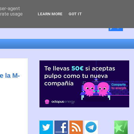
user-agent
erate usage
LEARN MORE
GOT IT
e la M-