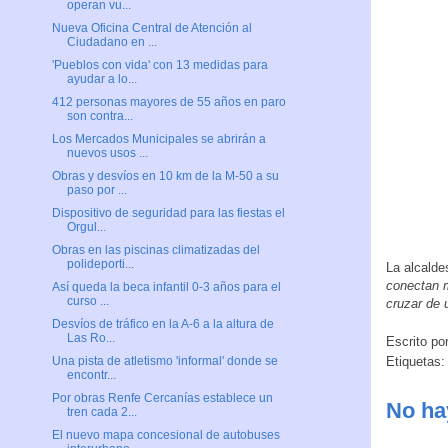
operan vu...
Nueva Oficina Central de Atención al
Ciudadano en ...
'Pueblos con vida' con 13 medidas para
ayudar a lo...
412 personas mayores de 55 años en paro
son contra...
Los Mercados Municipales se abrirán a
nuevos usos ...
Obras y desvíos en 10 km de la M-50 a su
paso por ...
Dispositivo de seguridad para las fiestas el
Orgul...
Obras en las piscinas climatizadas del
polideporti...
La alcalde
conectan m
Así queda la beca infantil 0-3 años para el
curso ...
cruzar de 
Desvíos de tráfico en la A-6 a la altura de
Las Ro...
Escrito po
Etiquetas
Una pista de atletismo 'informal' donde se
encontr...
Por obras Renfe Cercanías establece un
No ha
tren cada 2...
El nuevo mapa concesional de autobuses