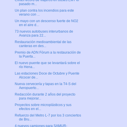
Cifras récord de viajeros en buses EMT el
pasado m...
Un plan contra los incendios para este
verano con ...
Un mayo con un descenso fuerte de NO2
en el aire d...
73 nuevos autobuses interurbanos de
Avanza para 22...
Restauración medioambiental de las
canteras en des...
Premio de ADN Fórum a la restauración de
la Puerta...
El nuevo puente que se levantará sobre el
río Hena...
Las estaciones Doce de Octubre y Puente
Alcocer de...
Nueva cervecería y tapas en la T4-S del
Aeropuerto...
Redacción durante 2 años del proyecto
para mejorar...
Proyectos sobre microplásticos y sus
efectos en el...
Refuerzo del Metro L-7 por los 3 conciertos
de Bru...
4 nuevos camiones para SAMUR-