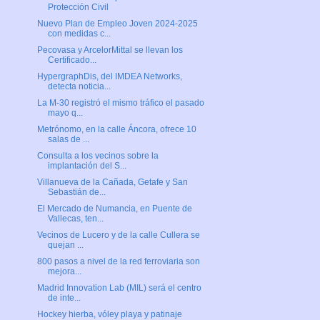
Protección Civil
Nuevo Plan de Empleo Joven 2024-2025
con medidas c...
Pecovasa y ArcelorMittal se llevan los
Certificado...
HypergraphDis, del IMDEA Networks,
detecta noticia...
La M-30 registró el mismo tráfico el pasado
mayo q...
Metrónomo, en la calle Áncora, ofrece 10
salas de ...
Consulta a los vecinos sobre la
implantación del S...
Villanueva de la Cañada, Getafe y San
Sebastián de...
El Mercado de Numancia, en Puente de
Vallecas, ten...
Vecinos de Lucero y de la calle Cullera se
quejan ...
800 pasos a nivel de la red ferroviaria son
mejora...
Madrid Innovation Lab (MIL) será el centro
de inte...
Hockey hierba, vóley playa y patinaje