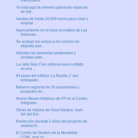
interurbano...
Ya está aquí la primera operación especial
de tráf...
Ayudas de hasta 20.000 euros para crear o
ampliar ...
Aparcamiento en el área recreativa de Las
Dehesas ...
Se acaban los avisos a los coches sin
etiqueta que...
Abiertas las pasarelas peatonales y
ciclistas sobr...
La calle Islas Cíes estrena nuevo asfalto:
es una ...
64 pisos del edificio 'La Rosilla 1' son
entregado...
Balance regional de 29 actuaciones y
proyectos en ...
Nuevo Museo Histórico de FP en el Centro
Integrado...
Obras de mejora del Área Náutica 'Juan
Gil' del Em...
Redacción durante 2 años del proyecto de
ampliació...
El Centro de Gestión de la Movilidad -
CGM-, que co...