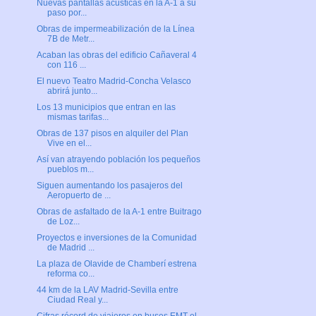
Nuevas pantallas acústicas en la A-1 a su
paso por...
Obras de impermeabilización de la Línea
7B de Metr...
Acaban las obras del edificio Cañaveral 4
con 116 ...
El nuevo Teatro Madrid-Concha Velasco
abrirá junto...
Los 13 municipios que entran en las
mismas tarifas...
Obras de 137 pisos en alquiler del Plan
Vive en el...
Así van atrayendo población los pequeños
pueblos m...
Siguen aumentando los pasajeros del
Aeropuerto de ...
Obras de asfaltado de la A-1 entre Buitrago
de Loz...
Proyectos e inversiones de la Comunidad
de Madrid ...
La plaza de Olavide de Chamberí estrena
reforma co...
44 km de la LAV Madrid-Sevilla entre
Ciudad Real y...