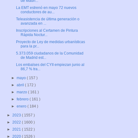
de Madri...
La EMT estrenó en mayo 72 nuevos
conductores de au...
Teleasistencia de última generación o
avanzada en ...
Inscripciones al Certamen de Pintura
Rápida Noctur...
Proyecto de Ley de medidas urbanísticas
para la pr...
5.373.059 ciudadanos de la Comunidad
de Madrid est...
Los embalses del CYII empiezan junio al
86,7 % tra...
►
mayo
( 157 )
►
abril
( 172 )
►
marzo
( 161 )
►
febrero
( 161 )
►
enero
( 184 )
►
2023
( 1557 )
►
2022
( 1600 )
►
2021
( 1522 )
►
2020
( 1526 )