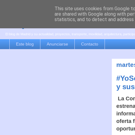
This site uses cookies from Google to 
are shared with Google along with per
es por madrid
statistics, and to detect and address
El blog de Madrid y su actualidad, proyectos, transporte, movilidad, arquitectura, partici
Este blog
Anunciarse
Contacto
martes
#YoSo
y su
La Com
estren
informa
oferta 
oportu