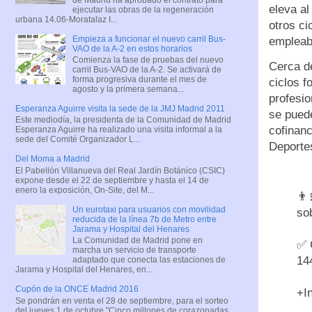
eleva a
ejecutar las obras de la regeneración
urbana 14.06-Moratalaz I...
otros ci
Empieza a funcionar el nuevo carril Bus-
empleab
VAO de la A-2 en estos horarios
Comienza la fase de pruebas del nuevo
Cerca d
carril Bus-VAO de la A-2. Se activará de
forma progresiva durante el mes de
ciclos f
agosto y la primera semana...
profesio
Esperanza Aguirre visita la sede de la JMJ Madrid 2011
se puede
Este mediodía, la presidenta de la Comunidad de Madrid
cofinanc
Esperanza Aguirre ha realizado una visita informal a la
sede del Comité Organizador L...
Depor
Del Moma a Madrid
El Pabellón Villanueva del Real Jardín Botánico (CSIC)
expone desde el 22 de septiembre y hasta el 14 de
enero la exposición, On-Site, del M...
👨
Un eurotaxi para usuarios con movilidad
so
reducida de la línea 7b de Metro entre
Jarama y Hospital del Henares
La Comunidad de Madrid pone en
✅ 
marcha un servicio de transporte
14
adaptado que conecta las estaciones de
Jarama y Hospital del Henares, en...
Cupón de la ONCE Madrid 2016
+I
Se pondrán en venta el 28 de septiembre, para el sorteo
del jueves 1 de octubre "Cinco millones de corazonadas