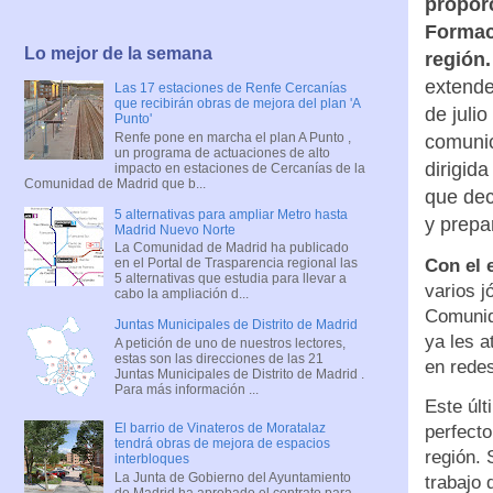
propor
Formac
Lo mejor de la semana
región.
extende
Las 17 estaciones de Renfe Cercanías
que recibirán obras de mejora del plan 'A
de juli
Punto'
Renfe pone en marcha el plan A Punto ,
comunica
un programa de actuaciones de alto
dirigid
impacto en estaciones de Cercanías de la
Comunidad de Madrid que b...
que dec
5 alternativas para ampliar Metro hasta
y prepa
Madrid Nuevo Norte
La Comunidad de Madrid ha publicado
Con el 
en el Portal de Trasparencia regional las
5 alternativas que estudia para llevar a
varios j
cabo la ampliación d...
Comunid
Juntas Municipales de Distrito de Madrid
ya les a
A petición de uno de nuestros lectores,
estas son las direcciones de las 21
en redes
Juntas Municipales de Distrito de Madrid .
Para más información ...
Este últ
El barrio de Vinateros de Moratalaz
perfecto
tendrá obras de mejora de espacios
región.
interbloques
La Junta de Gobierno del Ayuntamiento
trabajo 
de Madrid ha aprobado el contrato para