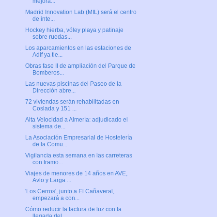
mejora...
Madrid Innovation Lab (MIL) será el centro
de inte...
Hockey hierba, vóley playa y patinaje
sobre ruedas...
Los aparcamientos en las estaciones de
Adif ya tie...
Obras fase II de ampliación del Parque de
Bomberos...
Las nuevas piscinas del Paseo de la
Dirección abre...
72 viviendas serán rehabilitadas en
Coslada y 151 ...
Alta Velocidad a Almería: adjudicado el
sistema de...
La Asociación Empresarial de Hostelería
de la Comu...
Vigilancia esta semana en las carreteras
con tramo...
Viajes de menores de 14 años en AVE,
Avlo y Larga ...
'Los Cerros', junto a El Cañaveral,
empezará a con...
Cómo reducir la factura de luz con la
llegada del ...