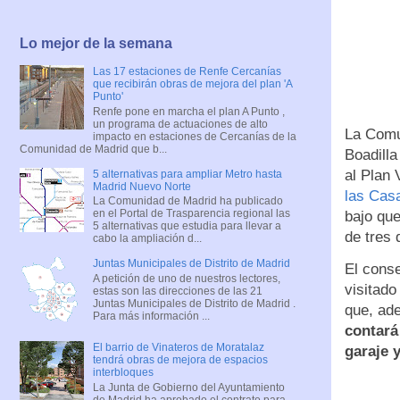
Lo mejor de la semana
Las 17 estaciones de Renfe Cercanías
que recibirán obras de mejora del plan 'A
Punto'
Renfe pone en marcha el plan A Punto ,
un programa de actuaciones de alto
La Comu
impacto en estaciones de Cercanías de la
Comunidad de Madrid que b...
Boadill
al Plan 
5 alternativas para ampliar Metro hasta
Madrid Nuevo Norte
las Casa
La Comunidad de Madrid ha publicado
en el Portal de Trasparencia regional las
bajo que
5 alternativas que estudia para llevar a
de tres 
cabo la ampliación d...
Juntas Municipales de Distrito de Madrid
El conse
A petición de uno de nuestros lectores,
visitado
estas son las direcciones de las 21
Juntas Municipales de Distrito de Madrid .
que, ad
Para más información ...
contará
El barrio de Vinateros de Moratalaz
garaje y
tendrá obras de mejora de espacios
interbloques
La Junta de Gobierno del Ayuntamiento
de Madrid ha aprobado el contrato para