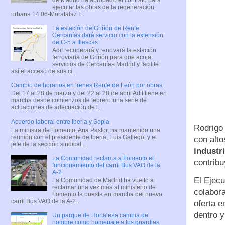
ejecutar las obras de la regeneración
urbana 14.06-Moratalaz I...
La estación de Griñón de Renfe
Cercanías dará servicio con la extensión
de C-5 a Illescas
Adif recuperará y renovará la estación
ferroviaria de Griñón para que acoja
servicios de Cercanías Madrid y facilite
así el acceso de sus ci...
Cambio de horarios en trenes Renfe de León por obras
Del 17 al 28 de marzo y del 22 al 28 de abril Adif tiene en
marcha desde comienzos de febrero una serie de
actuaciones de adecuación de l...
Acuerdo laboral entre Iberia y Sepla
Rodrigo 
La ministra de Fomento, Ana Pastor, ha mantenido una
reunión con el presidente de Iberia, Luis Gallego, y el
con alto
jefe de la sección sindical ...
industr
La Comunidad reclama a Fomento el
contribu
funcionamiento del carril Bus VAO de la
A-2
El Ejecu
La Comunidad de Madrid ha vuelto a
reclamar una vez más al ministerio de
colabora
Fomento la puesta en marcha del nuevo
carril Bus VAO de la A-2...
oferta e
dentro y
Un parque de Hortaleza cambia de
nombre como homenaje a los guardias