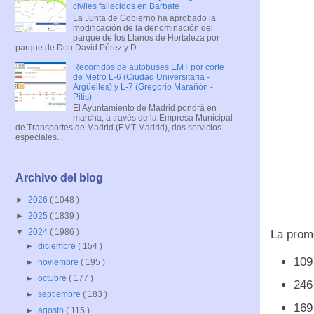
civiles fallecidos en Barbate
La Junta de Gobierno ha aprobado la
modificación de la denominación del
parque de los Llanos de Hortaleza por
parque de Don David Pérez y D...
Recorridos de autobuses EMT por corte
de Metro L-6 (Ciudad Universitaria -
Argüelles) y L-7 (Gregorio Marañón -
Pitis)
El Ayuntamiento de Madrid pondrá en
marcha, a través de la Empresa Municipal
de Transportes de Madrid (EMT Madrid), dos servicios
especiales...
Archivo del blog
►
2026
( 1048 )
►
2025
( 1839 )
▼
2024
( 1986 )
La promo
►
diciembre
( 154 )
109
►
noviembre
( 195 )
►
octubre
( 177 )
246
►
septiembre
( 183 )
169
►
agosto
( 115 )