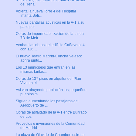
Nuevo Registro Civil electrónico en Alcalá
de Hena...
Abierta la nueva Torre 4 del Hospital
Infanta Sofí...
Nuevas pantallas acústicas en la A-1 a su
paso por...
Obras de impermeabilización de la Línea
7B de Metr...
Acaban las obras del edificio Cañaveral 4
con 116 ...
El nuevo Teatro Madrid-Concha Velasco
abrirá junto...
Los 13 municipios que entran en las
mismas tarifas...
Obras de 137 pisos en alquiler del Plan
Vive en el...
Así van atrayendo población los pequeños
pueblos m...
Siguen aumentando los pasajeros del
Aeropuerto de ...
Obras de asfaltado de la A-1 entre Buitrago
de Loz...
Proyectos e inversiones de la Comunidad
de Madrid ...
La plaza de Olavide de Chamberí estrena