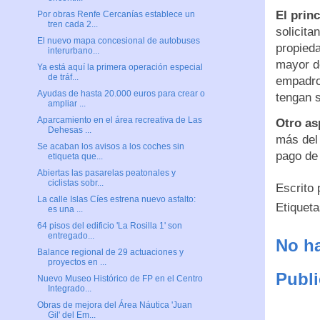
El princ
Por obras Renfe Cercanías establece un
tren cada 2...
solicita
El nuevo mapa concesional de autobuses
propieda
interurbano...
mayor de
Ya está aquí la primera operación especial
de tráf...
empadro
Ayudas de hasta 20.000 euros para crear o
tengan s
ampliar ...
Aparcamiento en el área recreativa de Las
Otro as
Dehesas ...
más del 
Se acaban los avisos a los coches sin
pago de 
etiqueta que...
Abiertas las pasarelas peatonales y
ciclistas sobr...
Escrito
La calle Islas Cíes estrena nuevo asfalto:
Etiquet
es una ...
64 pisos del edificio 'La Rosilla 1' son
entregado...
No ha
Balance regional de 29 actuaciones y
proyectos en ...
Publi
Nuevo Museo Histórico de FP en el Centro
Integrado...
Obras de mejora del Área Náutica 'Juan
Gil' del Em...