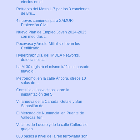
efectos en el...
Refuerzo del Metro L-7 por los 3 conciertos
de Bru...
4 nuevos camiones para SAMUR-
Protección Civil
Nuevo Plan de Empleo Joven 2024-2025
con medidas c...
Pecovasa y ArcelorMittal se llevan los
Certificado...
HypergraphDis, del IMDEA Networks,
detecta noticia...
La M-30 registró el mismo tráfico el pasado
mayo q...
Metrónomo, en la calle Áncora, ofrece 10
salas de ...
Consulta a los vecinos sobre la
implantación del S...
Villanueva de la Cañada, Getafe y San
Sebastián de...
El Mercado de Numancia, en Puente de
Vallecas, ten...
Vecinos de Lucero y de la calle Cullera se
quejan ...
800 pasos a nivel de la red ferroviaria son