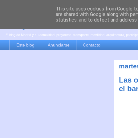
This site uses cookies from Google to 
are shared with Google along with per
es por madrid
statistics, and to detect and address
El blog de Madrid y su actualidad, proyectos, transporte, movilidad, arquitectura, partici
Este blog
Anunciarse
Contacto
martes
Las o
el ba