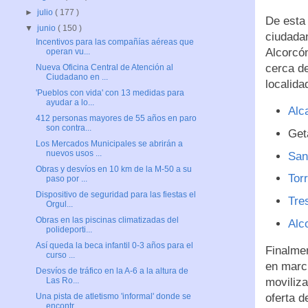
►
julio
( 177 )
De esta 
▼
junio
( 150 )
ciudada
Incentivos para las compañías aéreas que
Alcorcón
operan vu...
cerca d
Nueva Oficina Central de Atención al
Ciudadano en ...
localida
'Pueblos con vida' con 13 medidas para
ayudar a lo...
Alc
412 personas mayores de 55 años en paro
son contra...
Get
Los Mercados Municipales se abrirán a
nuevos usos ...
San
Obras y desvíos en 10 km de la M-50 a su
Tor
paso por ...
Dispositivo de seguridad para las fiestas el
Tre
Orgul...
Obras en las piscinas climatizadas del
Alc
polideporti...
Así queda la beca infantil 0-3 años para el
Finalme
curso ...
en marc
Desvíos de tráfico en la A-6 a la altura de
moviliza
Las Ro...
oferta d
Una pista de atletismo 'informal' donde se
encontr...