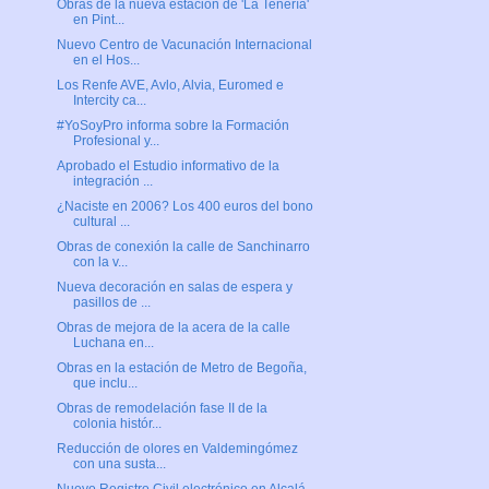
Obras de la nueva estación de 'La Tenería'
en Pint...
Nuevo Centro de Vacunación Internacional
en el Hos...
Los Renfe AVE, Avlo, Alvia, Euromed e
Intercity ca...
#YoSoyPro informa sobre la Formación
Profesional y...
Aprobado el Estudio informativo de la
integración ...
¿Naciste en 2006? Los 400 euros del bono
cultural ...
Obras de conexión la calle de Sanchinarro
con la v...
Nueva decoración en salas de espera y
pasillos de ...
Obras de mejora de la acera de la calle
Luchana en...
Obras en la estación de Metro de Begoña,
que inclu...
Obras de remodelación fase II de la
colonia histór...
Reducción de olores en Valdemingómez
con una susta...