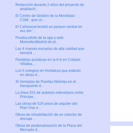
Redacción durante 2 años del proyecto de
ampliació...
El Centro de Gestión de la Movilidad -
CGM-, que co...
El Cañaveral tendrá un parque central en
vez del '...
Prueba piloto de la app y web
MuévetexMadrid de pl...
Las 4 nuevas escuelas de alta calidad que
lanzará ...
Pantallas acústicas en la A-6 en Collado
Villalba,...
Los 5 colegios en Hortaleza que estarán
en obras d...
XI Jornadas de Puertas Abiertas en el
Aeropuerto d...
La línea 551 de autobús interurbano entre
Príncipe...
Las obras de 524 pisos de alquiler del
Plan Vive e...
Obras de rehabilitación de un colector de
drenaje ...
Obras de peatonalización de la Plaza del
Mercado d...