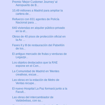
Premio 'Mejor Customer Journey' al
Aeropuerto de B...
10,49 millones a Madrid para ampliar la
cartera de...
Refuerzo con 831 agentes de Policía
Nacional para ...
640 viviendas en alquiler público-privado
en la et...
Obras de 40 pisos de protección oficial en
la Av. ...
Fases II y III de restauración del Pabellón
de los...
El antiguo mercado de frutas y verduras de
Legazpi...
Los objetos destacados que la RAE
expone en el Cen...
La Comunidad de Madrid en 'Mentes
creativas, escue...
Las obras en la estación de Metro de
Ventas recupe...
El nuevo Hospital La Paz formará junto a la
Facult...
Las obras del intercambiador de
Valdebebas, con su...