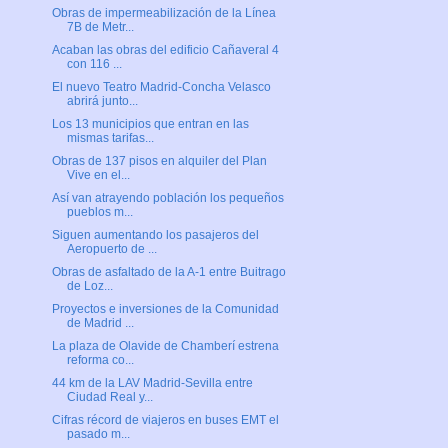
Obras de impermeabilización de la Línea
7B de Metr...
Acaban las obras del edificio Cañaveral 4
con 116 ...
El nuevo Teatro Madrid-Concha Velasco
abrirá junto...
Los 13 municipios que entran en las
mismas tarifas...
Obras de 137 pisos en alquiler del Plan
Vive en el...
Así van atrayendo población los pequeños
pueblos m...
Siguen aumentando los pasajeros del
Aeropuerto de ...
Obras de asfaltado de la A-1 entre Buitrago
de Loz...
Proyectos e inversiones de la Comunidad
de Madrid ...
La plaza de Olavide de Chamberí estrena
reforma co...
44 km de la LAV Madrid-Sevilla entre
Ciudad Real y...
Cifras récord de viajeros en buses EMT el
pasado m...