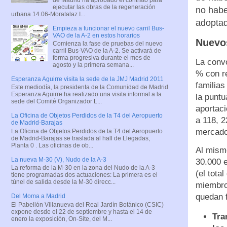
ejecutar las obras de la regeneración
no habe
urbana 14.06-Moratalaz I...
adoptada
Empieza a funcionar el nuevo carril Bus-
VAO de la A-2 en estos horarios
Nuevo
Comienza la fase de pruebas del nuevo
carril Bus-VAO de la A-2. Se activará de
forma progresiva durante el mes de
La conv
agosto y la primera semana...
% con re
Esperanza Aguirre visita la sede de la JMJ Madrid 2011
familias
Este mediodía, la presidenta de la Comunidad de Madrid
Esperanza Aguirre ha realizado una visita informal a la
la puntu
sede del Comité Organizador L...
aportac
La Oficina de Objetos Perdidos de la T4 del Aeropuerto
a 118, 2
de Madrid-Barajas
mercado
La Oficina de Objetos Perdidos de la T4 del Aeropuerto
de Madrid-Barajas se traslada al hall de Llegadas,
Planta 0 . Las oficinas de ob...
Al mism
La nueva M-30 (V), Nudo de la A-3
30.000 e
La reforma de la M-30 en la zona del Nudo de la A-3
(el tota
tiene programadas dos actuaciones: La primera es el
túnel de salida desde la M-30 direcc...
miembros
quedan f
Del Moma a Madrid
El Pabellón Villanueva del Real Jardín Botánico (CSIC)
expone desde el 22 de septiembre y hasta el 14 de
Tra
enero la exposición, On-Site, del M...