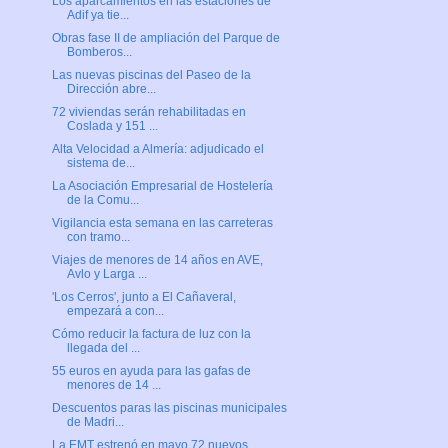
Los aparcamientos en las estaciones de
Adif ya tie...
Obras fase II de ampliación del Parque de
Bomberos...
Las nuevas piscinas del Paseo de la
Dirección abre...
72 viviendas serán rehabilitadas en
Coslada y 151 ...
Alta Velocidad a Almería: adjudicado el
sistema de...
La Asociación Empresarial de Hostelería
de la Comu...
Vigilancia esta semana en las carreteras
con tramo...
Viajes de menores de 14 años en AVE,
Avlo y Larga ...
'Los Cerros', junto a El Cañaveral,
empezará a con...
Cómo reducir la factura de luz con la
llegada del ...
55 euros en ayuda para las gafas de
menores de 14 ...
Descuentos paras las piscinas municipales
de Madri...
La EMT estrenó en mayo 72 nuevos