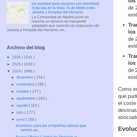
los
Un eurotaxi para usuarios con movilidad
de 
reducida de la línea 7b de Metro entre
Jarama y Hospital del Henares
est
La Comunidad de Madrid pone en
marcha un servicio de transporte
Tra
adaptado que conecta las estaciones de
Jarama y Hospital del Henares, en...
los
de 
est
Archivo del blog
Tra
►
2026
( 1041 )
los
►
2025
( 1839 )
de 
▼
2024
( 1986 )
est
►
diciembre
( 154 )
►
noviembre
( 195 )
Como en
►
octubre
( 177 )
que pudi
►
septiembre
( 183 )
el coste
►
agosto
( 115 )
destinat
►
julio
( 177 )
asociado
▼
junio
( 150 )
Incentivos para las compañías aéreas que
Evoluc
operan vu...