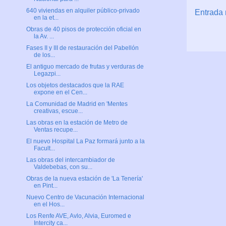
640 viviendas en alquiler público-privado
Entrada 
en la et...
Obras de 40 pisos de protección oficial en
la Av. ...
Fases II y III de restauración del Pabellón
de los...
El antiguo mercado de frutas y verduras de
Legazpi...
Los objetos destacados que la RAE
expone en el Cen...
La Comunidad de Madrid en 'Mentes
creativas, escue...
Las obras en la estación de Metro de
Ventas recupe...
El nuevo Hospital La Paz formará junto a la
Facult...
Las obras del intercambiador de
Valdebebas, con su...
Obras de la nueva estación de 'La Tenería'
en Pint...
Nuevo Centro de Vacunación Internacional
en el Hos...
Los Renfe AVE, Avlo, Alvia, Euromed e
Intercity ca...