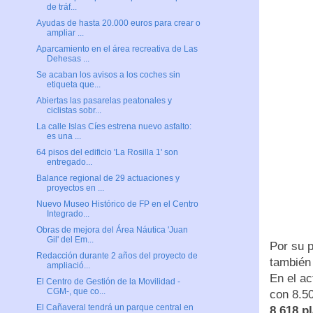
de tráf...
Ayudas de hasta 20.000 euros para crear o
ampliar ...
Aparcamiento en el área recreativa de Las
Dehesas ...
Se acaban los avisos a los coches sin
etiqueta que...
Abiertas las pasarelas peatonales y
ciclistas sobr...
La calle Islas Cíes estrena nuevo asfalto:
es una ...
64 pisos del edificio 'La Rosilla 1' son
entregado...
Balance regional de 29 actuaciones y
proyectos en ...
Nuevo Museo Histórico de FP en el Centro
Integrado...
Obras de mejora del Área Náutica 'Juan
Gil' del Em...
Por su p
Redacción durante 2 años del proyecto de
también
ampliació...
En el ac
El Centro de Gestión de la Movilidad -
CGM-, que co...
con 8.5
El Cañaveral tendrá un parque central en
8.618 p