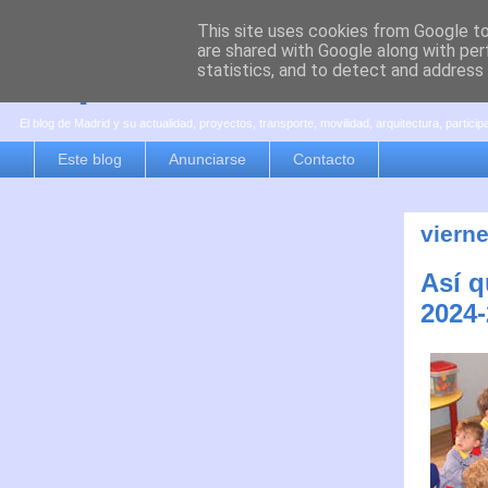
This site uses cookies from Google to 
are shared with Google along with per
es por madrid
statistics, and to detect and address
El blog de Madrid y su actualidad, proyectos, transporte, movilidad, arquitectura, partici
Este blog
Anunciarse
Contacto
vierne
Así q
2024-