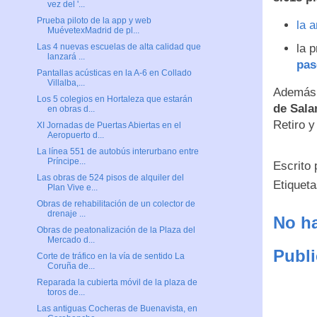
vez del '...
Prueba piloto de la app y web
la 
MuévetexMadrid de pl...
la 
Las 4 nuevas escuelas de alta calidad que
lanzará ...
pas
Pantallas acústicas en la A-6 en Collado
Villalba,...
Además,
Los 5 colegios en Hortaleza que estarán
de Sal
en obras d...
Retiro y
XI Jornadas de Puertas Abiertas en el
Aeropuerto d...
La línea 551 de autobús interurbano entre
Príncipe...
Escrito
Las obras de 524 pisos de alquiler del
Etiquet
Plan Vive e...
Obras de rehabilitación de un colector de
drenaje ...
No ha
Obras de peatonalización de la Plaza del
Mercado d...
Publi
Corte de tráfico en la vía de sentido La
Coruña de...
Reparada la cubierta móvil de la plaza de
toros de...
Las antiguas Cocheras de Buenavista, en