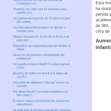
Nueva Oficina Central de Atención al
Esta lí
Ciudadano en ...
ha mante
'Pueblos con vida' con 13 medidas para
ayudar a lo...
partida 
412 personas mayores de 55 años en paro
académi
son contra...
de 383. 
Los Mercados Municipales se abrirán a
cifra de
nuevos usos ...
Obras y desvíos en 10 km de la M-50 a su
Aument
paso por ...
Dispositivo de seguridad para las fiestas el
Infant
Orgul...
Obras en las piscinas climatizadas del
polideporti...
Así queda la beca infantil 0-3 años para el
curso ...
Desvíos de tráfico en la A-6 a la altura de
Las Ro...
Una pista de atletismo 'informal' donde se
encontr...
Por obras Renfe Cercanías establece un
tren cada 2...
El nuevo mapa concesional de autobuses
interurbano...
Ya está aquí la primera operación especial