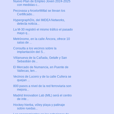
Nuevo Plan de Empleo Joven 2024-2025
con medidas c...
Pecovasa y ArcelorMittal se llevan los
Certificado...
HypergraphDis, del IMDEA Networks,
detecta noticia...
La M-30 registró el mismo tráfico el pasado
mayo q...
Metrónomo, en la calle Áncora, ofrece 10
salas de ...
Consulta a los vecinos sobre la
implantación del S...
Villanueva de la Cañada, Getafe y San
Sebastián de...
El Mercado de Numancia, en Puente de
Vallecas, ten...
Vecinos de Lucero y de la calle Cullera se
quejan ...
800 pasos a nivel de la red ferroviaria son
mejora...
Madrid Innovation Lab (MIL) será el centro
de inte...
Hockey hierba, vóley playa y patinaje
sobre ruedas...