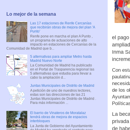
Lo mejor de la semana
Las 17 estaciones de Renfe Cercanías
que recibirán obras de mejora del plan 'A
Punto'
Renfe pone en marcha el plan A Punto ,
el pago
un programa de actuaciones de alto
ampliad
impacto en estaciones de Cercanías de la
Comunidad de Madrid que b...
Inma Sa
5 alternativas para ampliar Metro hasta
increme
Madrid Nuevo Norte
La Comunidad de Madrid ha publicado
Con esta
en el Portal de Trasparencia regional las
5 alternativas que estudia para llevar a
paulatin
cabo la ampliación d...
necesida
Juntas Municipales de Distrito de Madrid
de los o
A petición de uno de nuestros lectores,
estas son las direcciones de las 21
Ayuntam
Juntas Municipales de Distrito de Madrid .
Para más información ...
Política
El barrio de Vinateros de Moratalaz
La beca
tendrá obras de mejora de espacios
privada 
interbloques
La Junta de Gobierno del Ayuntamiento
de habe
de Madrid ha aprobado el contrato para