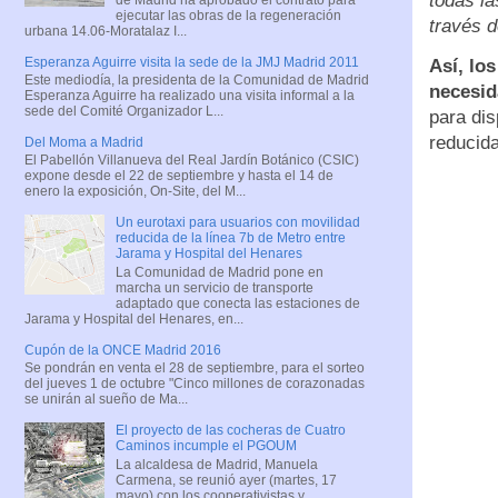
todas l
ejecutar las obras de la regeneración
través d
urbana 14.06-Moratalaz I...
Esperanza Aguirre visita la sede de la JMJ Madrid 2011
Así, lo
Este mediodía, la presidenta de la Comunidad de Madrid
necesid
Esperanza Aguirre ha realizado una visita informal a la
sede del Comité Organizador L...
para di
reducida
Del Moma a Madrid
El Pabellón Villanueva del Real Jardín Botánico (CSIC)
expone desde el 22 de septiembre y hasta el 14 de
enero la exposición, On-Site, del M...
Un eurotaxi para usuarios con movilidad
reducida de la línea 7b de Metro entre
Jarama y Hospital del Henares
La Comunidad de Madrid pone en
marcha un servicio de transporte
adaptado que conecta las estaciones de
Jarama y Hospital del Henares, en...
Cupón de la ONCE Madrid 2016
Se pondrán en venta el 28 de septiembre, para el sorteo
del jueves 1 de octubre "Cinco millones de corazonadas
se unirán al sueño de Ma...
El proyecto de las cocheras de Cuatro
Caminos incumple el PGOUM
La alcaldesa de Madrid, Manuela
Carmena, se reunió ayer (martes, 17
mayo) con los cooperativistas y