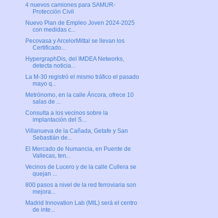
4 nuevos camiones para SAMUR-
Protección Civil
Nuevo Plan de Empleo Joven 2024-2025
con medidas c...
Pecovasa y ArcelorMittal se llevan los
Certificado...
HypergraphDis, del IMDEA Networks,
detecta noticia...
La M-30 registró el mismo tráfico el pasado
mayo q...
Metrónomo, en la calle Áncora, ofrece 10
salas de ...
Consulta a los vecinos sobre la
implantación del S...
Villanueva de la Cañada, Getafe y San
Sebastián de...
El Mercado de Numancia, en Puente de
Vallecas, ten...
Vecinos de Lucero y de la calle Cullera se
quejan ...
800 pasos a nivel de la red ferroviaria son
mejora...
Madrid Innovation Lab (MIL) será el centro
de inte...