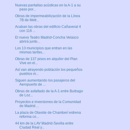
Nuevas pantallas acústicas en la A-1 a su
paso por...
Obras de impermeabilización de la Línea
7B de Metr...
Acaban las obras del edificio Cañaveral 4
con 116 ...
El nuevo Teatro Madrid-Concha Velasco
abrirá junto...
Los 13 municipios que entran en las
mismas tarifas...
Obras de 137 pisos en alquiler del Plan
Vive en el...
Así van atrayendo población los pequeños
pueblos m...
Siguen aumentando los pasajeros del
Aeropuerto de ...
Obras de asfaltado de la A-1 entre Buitrago
de Loz...
Proyectos e inversiones de la Comunidad
de Madrid ...
La plaza de Olavide de Chamberí estrena
reforma co...
44 km de la LAV Madrid-Sevilla entre
Ciudad Real y...