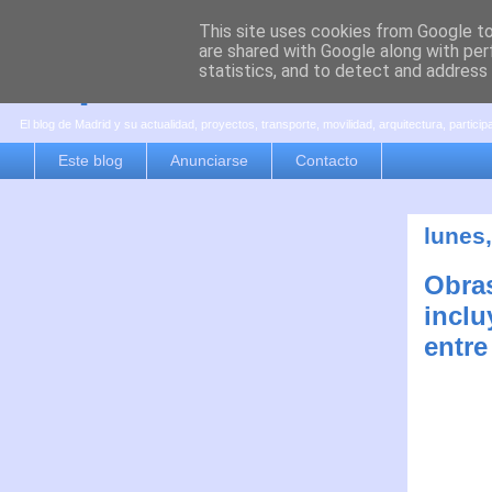
This site uses cookies from Google to 
are shared with Google along with per
es por madrid
statistics, and to detect and address
El blog de Madrid y su actualidad, proyectos, transporte, movilidad, arquitectura, partici
Este blog
Anunciarse
Contacto
lunes,
Obras
inclu
entre