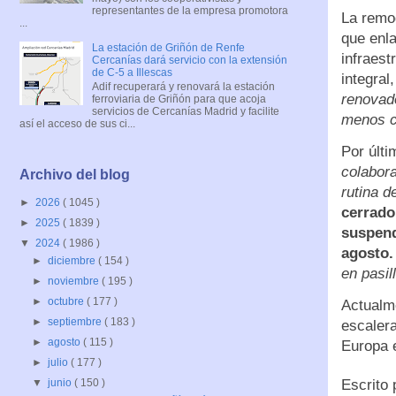
representantes de la empresa promotora
La remo
...
que enla
La estación de Griñón de Renfe
infraes
Cercanías dará servicio con la extensión
de C-5 a Illescas
integral
Adif recuperará y renovará la estación
renovad
ferroviaria de Griñón para que acoja
servicios de Cercanías Madrid y facilite
menos c
así el acceso de sus ci...
Por últi
colabor
Archivo del blog
rutina d
►
2026
( 1045 )
cerrado
►
2025
( 1839 )
suspend
▼
2024
( 1986 )
agosto.
►
diciembre
( 154 )
en pasil
►
noviembre
( 195 )
►
octubre
( 177 )
Actualm
►
septiembre
( 183 )
escalera
►
agosto
( 115 )
Europa e
►
julio
( 177 )
Escrito
▼
junio
( 150 )