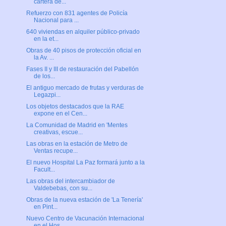
cartera de...
Refuerzo con 831 agentes de Policía
Nacional para ...
640 viviendas en alquiler público-privado
en la et...
Obras de 40 pisos de protección oficial en
la Av. ...
Fases II y III de restauración del Pabellón
de los...
El antiguo mercado de frutas y verduras de
Legazpi...
Los objetos destacados que la RAE
expone en el Cen...
La Comunidad de Madrid en 'Mentes
creativas, escue...
Las obras en la estación de Metro de
Ventas recupe...
El nuevo Hospital La Paz formará junto a la
Facult...
Las obras del intercambiador de
Valdebebas, con su...
Obras de la nueva estación de 'La Tenería'
en Pint...
Nuevo Centro de Vacunación Internacional
en el Hos...