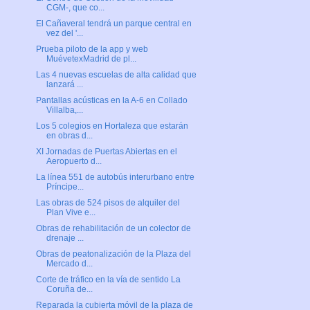
CGM-, que co...
El Cañaveral tendrá un parque central en
vez del '...
Prueba piloto de la app y web
MuévetexMadrid de pl...
Las 4 nuevas escuelas de alta calidad que
lanzará ...
Pantallas acústicas en la A-6 en Collado
Villalba,...
Los 5 colegios en Hortaleza que estarán
en obras d...
XI Jornadas de Puertas Abiertas en el
Aeropuerto d...
La línea 551 de autobús interurbano entre
Príncipe...
Las obras de 524 pisos de alquiler del
Plan Vive e...
Obras de rehabilitación de un colector de
drenaje ...
Obras de peatonalización de la Plaza del
Mercado d...
Corte de tráfico en la vía de sentido La
Coruña de...
Reparada la cubierta móvil de la plaza de