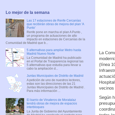
Lo mejor de la semana
Las 17 estaciones de Renfe Cercanías
que recibirán obras de mejora del plan 'A
Punto'
Renfe pone en marcha el plan A Punto ,
un programa de actuaciones de alto
impacto en estaciones de Cercanías de la
Comunidad de Madrid que b...
5 alternativas para ampliar Metro hasta
La Comu
Madrid Nuevo Norte
La Comunidad de Madrid ha publicado
moderniz
en el Portal de Trasparencia regional las
(línea 1
5 alternativas que estudia para llevar a
cabo la ampliación d...
Infraest
actuació
Juntas Municipales de Distrito de Madrid
A petición de uno de nuestros lectores,
Hospital
estas son las direcciones de las 21
Juntas Municipales de Distrito de Madrid .
vecinos 
Para más información ...
Según h
El barrio de Vinateros de Moratalaz
presupue
tendrá obras de mejora de espacios
interbloques
coordina
La Junta de Gobierno del Ayuntamiento
de Madrid ha aprobado el contrato para