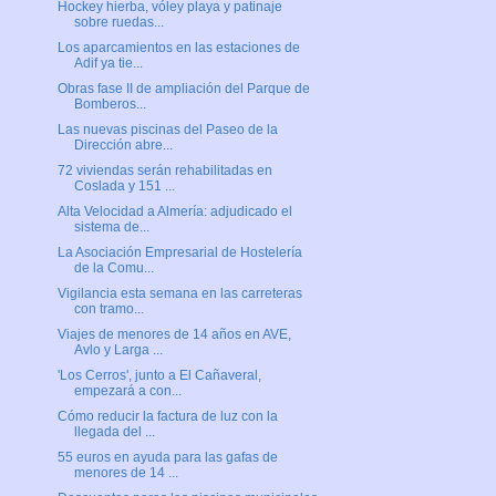
Hockey hierba, vóley playa y patinaje
sobre ruedas...
Los aparcamientos en las estaciones de
Adif ya tie...
Obras fase II de ampliación del Parque de
Bomberos...
Las nuevas piscinas del Paseo de la
Dirección abre...
72 viviendas serán rehabilitadas en
Coslada y 151 ...
Alta Velocidad a Almería: adjudicado el
sistema de...
La Asociación Empresarial de Hostelería
de la Comu...
Vigilancia esta semana en las carreteras
con tramo...
Viajes de menores de 14 años en AVE,
Avlo y Larga ...
'Los Cerros', junto a El Cañaveral,
empezará a con...
Cómo reducir la factura de luz con la
llegada del ...
55 euros en ayuda para las gafas de
menores de 14 ...