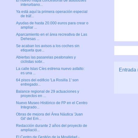
El nuevo mapa concesional de autobuses
interurbano...
Ya está aquí la primera operación especial
de tráf...
Ayudas de hasta 20.000 euros para crear o
ampliar ...
Aparcamiento en el área recreativa de Las
Dehesas ...
Se acaban los avisos a los coches sin
etiqueta que...
Abiertas las pasarelas peatonales y
ciclistas sobr...
La calle Islas Cíes estrena nuevo asfalto:
Entrada 
es una ...
64 pisos del edificio 'La Rosilla 1' son
entregado...
Balance regional de 29 actuaciones y
proyectos en ...
Nuevo Museo Histórico de FP en el Centro
Integrado...
Obras de mejora del Área Náutica 'Juan
Gil' del Em...
Redacción durante 2 años del proyecto de
ampliació...
El Centro de Gestión de la Movilidad -