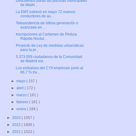
Descuentos paras las piscinas municipales
de Madri...
La EMT estrenó en mayo 72 nuevos
conductores de au...
Teleasistencia de última generación o
avanzada en ...
Inscripciones al Certamen de Pintura
Rápida Noctur...
Proyecto de Ley de medidas urbanísticas
para la pr...
5.373.059 ciudadanos de la Comunidad
de Madrid est...
Los embalses del CYII empiezan junio al
86,7 % tra...
►
mayo
( 157 )
►
abril
( 172 )
►
marzo
( 161 )
►
febrero
( 161 )
►
enero
( 184 )
►
2023
( 1557 )
►
2022
( 1600 )
►
2021
( 1522 )