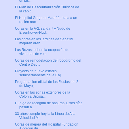
en las...
El Plan de Descentralización Turística de
la capit...
El Hospital Gregorio Marañón trata a un
recién nac...
Obras en la A-2: salida 7 y Nudo de
Eisenhower-Nud...
Las obras en los jardines de Sabatini
mejoran dren...
Las Rozas reduce la ocupación de
viviendas de vein...
Obras de remodelación del rocódromo del
Centro Dep...
Proyecto de nuevo estadio
semipermanente de la Caj...
Programación oficial de las Fiestas del 2
de Mayo,...
Obras en las zonas exteriores de la
Colonia Urpisa...
Huelga de recogida de basuras: Estos días
pasan a ...
33 años cumple hoy la la Línea de Alta
Velocidad M...
Obras de mejora del Hospital Fundación
Alcorcón du...