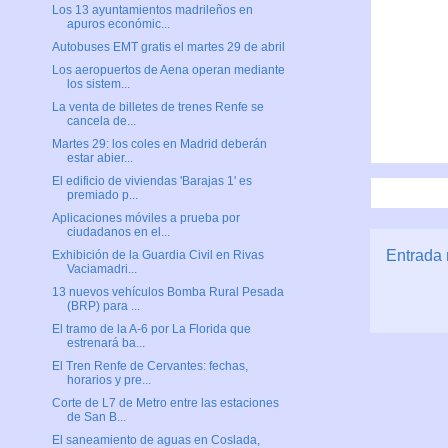
Los 13 ayuntamientos madrileños en
apuros económic...
Autobuses EMT gratis el martes 29 de abril
Los aeropuertos de Aena operan mediante
los sistem...
La venta de billetes de trenes Renfe se
cancela de...
Martes 29: los coles en Madrid deberán
estar abier...
El edificio de viviendas 'Barajas 1' es
premiado p...
Aplicaciones móviles a prueba por
ciudadanos en el...
Entrada 
Exhibición de la Guardia Civil en Rivas
Vaciamadri...
13 nuevos vehículos Bomba Rural Pesada
(BRP) para ...
El tramo de la A-6 por La Florida que
estrenará ba...
El Tren Renfe de Cervantes: fechas,
horarios y pre...
Corte de L7 de Metro entre las estaciones
de San B...
El saneamiento de aguas en Coslada,