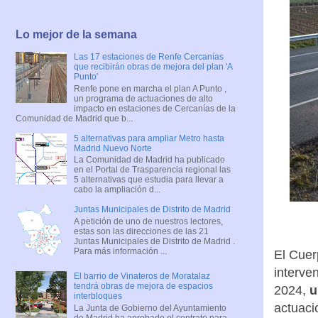
Lo mejor de la semana
Las 17 estaciones de Renfe Cercanías
que recibirán obras de mejora del plan 'A
Punto'
Renfe pone en marcha el plan A Punto ,
un programa de actuaciones de alto
impacto en estaciones de Cercanías de la
Comunidad de Madrid que b...
5 alternativas para ampliar Metro hasta
Madrid Nuevo Norte
La Comunidad de Madrid ha publicado
en el Portal de Trasparencia regional las
5 alternativas que estudia para llevar a
cabo la ampliación d...
Juntas Municipales de Distrito de Madrid
A petición de uno de nuestros lectores,
estas son las direcciones de las 21
Juntas Municipales de Distrito de Madrid .
Para más información ...
El Cuer
interve
El barrio de Vinateros de Moratalaz
tendrá obras de mejora de espacios
2024,
u
interbloques
actuaci
La Junta de Gobierno del Ayuntamiento
de Madrid ha aprobado el contrato para