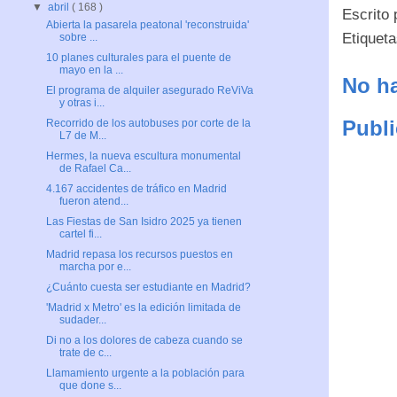
▼
abril
( 168 )
Escrito
Abierta la pasarela peatonal 'reconstruida'
Etiquet
sobre ...
10 planes culturales para el puente de
mayo en la ...
No ha
El programa de alquiler asegurado ReViVa
y otras i...
Publi
Recorrido de los autobuses por corte de la
L7 de M...
Hermes, la nueva escultura monumental
de Rafael Ca...
4.167 accidentes de tráfico en Madrid
fueron atend...
Las Fiestas de San Isidro 2025 ya tienen
cartel fi...
Madrid repasa los recursos puestos en
marcha por e...
¿Cuánto cuesta ser estudiante en Madrid?
'Madrid x Metro' es la edición limitada de
sudader...
Di no a los dolores de cabeza cuando se
trate de c...
Llamamiento urgente a la población para
que done s...