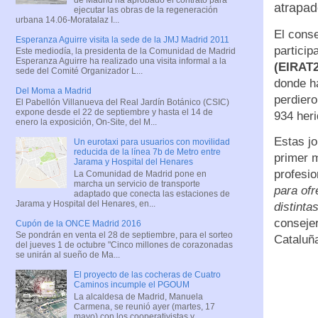
atrapad
ejecutar las obras de la regeneración
urbana 14.06-Moratalaz I...
El conse
Esperanza Aguirre visita la sede de la JMJ Madrid 2011
particip
Este mediodía, la presidenta de la Comunidad de Madrid
Esperanza Aguirre ha realizado una visita informal a la
(EIRAT
sede del Comité Organizador L...
donde ha
Del Moma a Madrid
perdiero
El Pabellón Villanueva del Real Jardín Botánico (CSIC)
expone desde el 22 de septiembre y hasta el 14 de
934 heri
enero la exposición, On-Site, del M...
Estas jo
Un eurotaxi para usuarios con movilidad
reducida de la línea 7b de Metro entre
primer m
Jarama y Hospital del Henares
profesio
La Comunidad de Madrid pone en
marcha un servicio de transporte
para ofr
adaptado que conecta las estaciones de
Jarama y Hospital del Henares, en...
distinta
consejer
Cupón de la ONCE Madrid 2016
Se pondrán en venta el 28 de septiembre, para el sorteo
Cataluña
del jueves 1 de octubre "Cinco millones de corazonadas
se unirán al sueño de Ma...
El proyecto de las cocheras de Cuatro
Caminos incumple el PGOUM
La alcaldesa de Madrid, Manuela
Carmena, se reunió ayer (martes, 17
mayo) con los cooperativistas y