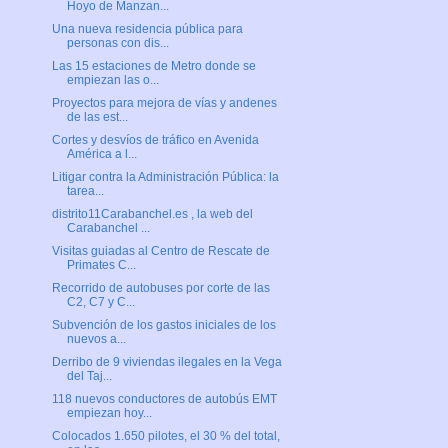
Hoyo de Manzan...
Una nueva residencia pública para
personas con dis...
Las 15 estaciones de Metro donde se
empiezan las o...
Proyectos para mejora de vías y andenes
de las est...
Cortes y desvíos de tráfico en Avenida
América a l...
Litigar contra la Administración Pública: la
tarea...
distrito11Carabanchel.es , la web del
Carabanchel ...
Visitas guiadas al Centro de Rescate de
Primates C...
Recorrido de autobuses por corte de las
C2, C7 y C...
Subvención de los gastos iniciales de los
nuevos a...
Derribo de 9 viviendas ilegales en la Vega
del Taj...
118 nuevos conductores de autobús EMT
empiezan hoy...
Colocados 1.650 pilotes, el 30 % del total,