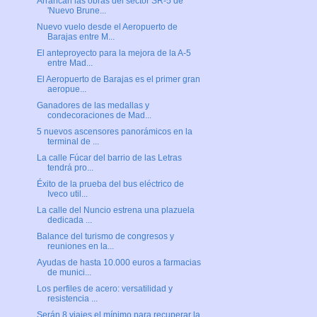
Arrancan las obras del sector SR-5 de
'Nuevo Brune...
Nuevo vuelo desde el Aeropuerto de
Barajas entre M...
El anteproyecto para la mejora de la A-5
entre Mad...
El Aeropuerto de Barajas es el primer gran
aeropue...
Ganadores de las medallas y
condecoraciones de Mad...
5 nuevos ascensores panorámicos en la
terminal de ...
La calle Fúcar del barrio de las Letras
tendrá pro...
Éxito de la prueba del bus eléctrico de
Iveco util...
La calle del Nuncio estrena una plazuela
dedicada ...
Balance del turismo de congresos y
reuniones en la...
Ayudas de hasta 10.000 euros a farmacias
de munici...
Los perfiles de acero: versatilidad y
resistencia ...
Serán 8 viajes el mínimo para recuperar la