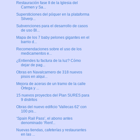
Restauración fase II de la Iglesia del
Carmen y Sa...
Supersticiones del póquer en la plataforma
Silverp...
Subvenciones para el desarrollo de casos
de uso Bl...
Mapa de los 7 baby pelones gigantes en el
barrio d...
Recomendaciones sobre el uso de los
medicamentos e...
¿Entiendes tu factura de la luz? Cómo
dejar de pag...
Obras en Navalcarnero de 318 nuevos
pisos en alqui...
Mejora de aceras de un tramo de la calle
Ortega y ...
15 nuevos proyectos del Plan SURES para
9 distritos
Obras del nuevo edificio 'Vallecas 62' con
100 pis...
‘Spain Rail Pass’, el abono antes
denominado ‘Renf...
Nuevas tiendas, cafeterías y restaurantes
en las ...