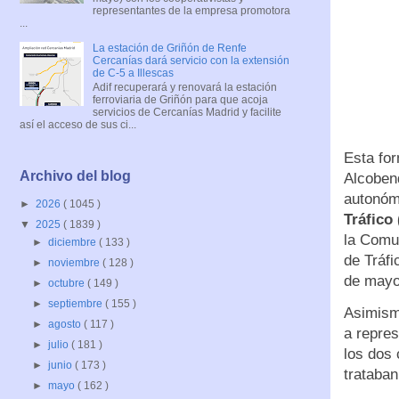
representantes de la empresa promotora
...
La estación de Griñón de Renfe
Cercanías dará servicio con la extensión
de C-5 a Illescas
Adif recuperará y renovará la estación
ferroviaria de Griñón para que acoja
servicios de Cercanías Madrid y facilite
así el acceso de sus ci...
Esta fo
Archivo del blog
Alcobend
autonóm
►
2026
( 1045 )
Tráfico
▼
2025
( 1839 )
la Comu
►
diciembre
( 133 )
de Tráfi
►
noviembre
( 128 )
de mayo
►
octubre
( 149 )
►
septiembre
( 155 )
Asimism
►
agosto
( 117 )
a repre
►
julio
( 181 )
los dos 
►
junio
( 173 )
trataban
►
mayo
( 162 )