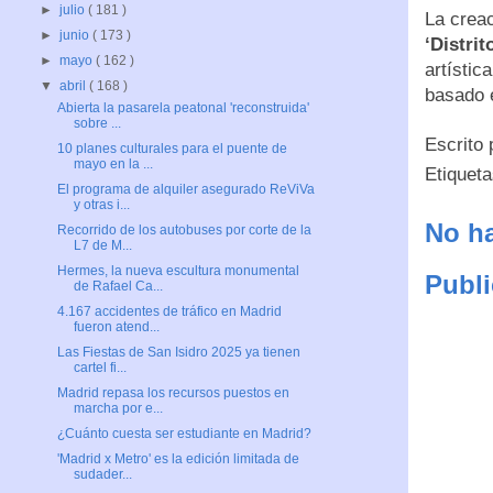
►
julio
( 181 )
La creac
►
junio
( 173 )
‘Distrit
►
mayo
( 162 )
artístic
▼
abril
( 168 )
basado e
Abierta la pasarela peatonal 'reconstruida'
sobre ...
Escrito
10 planes culturales para el puente de
mayo en la ...
Etiquet
El programa de alquiler asegurado ReViVa
y otras i...
No ha
Recorrido de los autobuses por corte de la
L7 de M...
Hermes, la nueva escultura monumental
Publi
de Rafael Ca...
4.167 accidentes de tráfico en Madrid
fueron atend...
Las Fiestas de San Isidro 2025 ya tienen
cartel fi...
Madrid repasa los recursos puestos en
marcha por e...
¿Cuánto cuesta ser estudiante en Madrid?
'Madrid x Metro' es la edición limitada de
sudader...