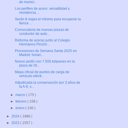
de munici...
Los perfiles de acero: versatilidad y
resistencia ...
Serán 8 viajes el mínimo para recuperar la
fianza ...
Convocatoria de nuevas plazas de
conductor de auto...
Reforma de aceras junto al Colegio
Hermanos Pinzón...
Procesiones de Semana Santa 2025 en
Madrid: horari...
Nuevo jardín con 7.500 tulipanes en la
plaza de Or...
Mapa oficial de puntos de carga de
vehículo eléctr...
Adjudicada la conservación por 3 años de
la A-6, s...
►
marzo
( 175 )
►
febrero
( 158 )
►
enero
( 140 )
►
2024
( 1986 )
►
2023
( 1557 )