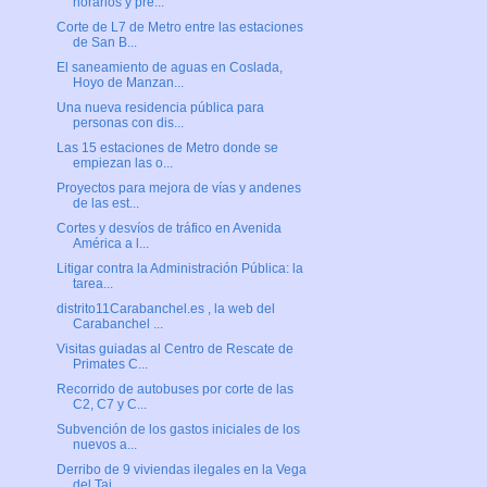
horarios y pre...
Corte de L7 de Metro entre las estaciones
de San B...
El saneamiento de aguas en Coslada,
Hoyo de Manzan...
Una nueva residencia pública para
personas con dis...
Las 15 estaciones de Metro donde se
empiezan las o...
Proyectos para mejora de vías y andenes
de las est...
Cortes y desvíos de tráfico en Avenida
América a l...
Litigar contra la Administración Pública: la
tarea...
distrito11Carabanchel.es , la web del
Carabanchel ...
Visitas guiadas al Centro de Rescate de
Primates C...
Recorrido de autobuses por corte de las
C2, C7 y C...
Subvención de los gastos iniciales de los
nuevos a...
Derribo de 9 viviendas ilegales en la Vega
del Taj...