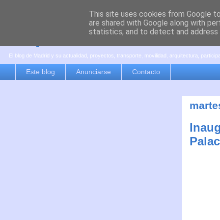
This site uses cookies from Google to 
are shared with Google along with per
es por madrid
statistics, and to detect and address
El blog de Madrid y su actualidad, proyectos, transporte, movilidad, arquitectura, partici
Este blog
Anunciarse
Contacto
martes
Inaug
Palac