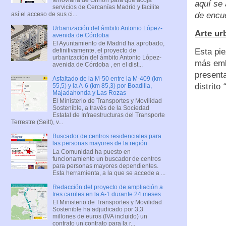
aquí se 
servicios de Cercanías Madrid y facilite
así el acceso de sus ci...
de encue
Urbanización del ámbito Antonio López-
Arte ur
avenida de Córdoba
El Ayuntamiento de Madrid ha aprobado,
Esta pie
definitivamente, el proyecto de
urbanización del ámbito Antonio López-
más embl
avenida de Córdoba , en el dist...
present
Asfaltado de la M-50 entre la M-409 (km
distrito
“
55,5) y la A-6 (km 85,3) por Boadilla,
Majadahonda y Las Rozas
El Ministerio de Transportes y Movilidad
Sostenible, a través de la Sociedad
Estatal de Infraestructuras del Transporte
Terrestre (Seitt), v...
Buscador de centros residenciales para
las personas mayores de la región
La Comunidad ha puesto en
funcionamiento un buscador de centros
para personas mayores dependientes.
Esta herramienta, a la que se accede a ...
Redacción del proyecto de ampliación a
tres carriles en la A-1 durante 24 meses
El Ministerio de Transportes y Movilidad
Sostenible ha adjudicado por 3,3
millones de euros (IVA incluido) un
contrato un contrato para la r...