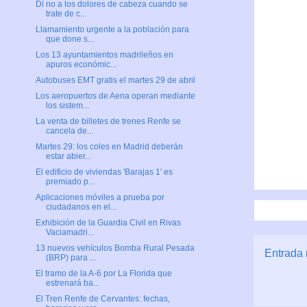
Di no a los dolores de cabeza cuando se
trate de c...
Llamamiento urgente a la población para
que done s...
Los 13 ayuntamientos madrileños en
apuros económic...
Autobuses EMT gratis el martes 29 de abril
Los aeropuertos de Aena operan mediante
los sistem...
La venta de billetes de trenes Renfe se
cancela de...
Martes 29: los coles en Madrid deberán
estar abier...
El edificio de viviendas 'Barajas 1' es
premiado p...
Aplicaciones móviles a prueba por
ciudadanos en el...
Exhibición de la Guardia Civil en Rivas
Vaciamadri...
13 nuevos vehículos Bomba Rural Pesada
Entrada 
(BRP) para ...
El tramo de la A-6 por La Florida que
estrenará ba...
El Tren Renfe de Cervantes: fechas,