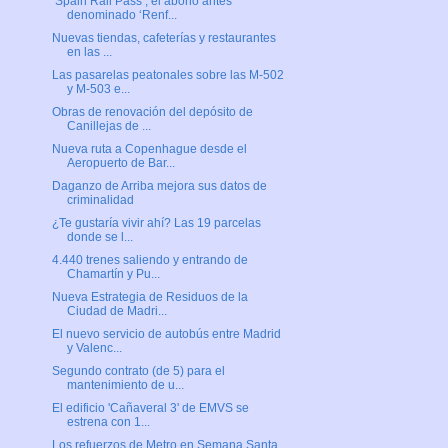
‘Spain Rail Pass’, el abono antes
denominado ‘Renf...
Nuevas tiendas, cafeterías y restaurantes
en las ...
Las pasarelas peatonales sobre las M-502
y M-503 e...
Obras de renovación del depósito de
Canillejas de ...
Nueva ruta a Copenhague desde el
Aeropuerto de Bar...
Daganzo de Arriba mejora sus datos de
criminalidad
¿Te gustaría vivir ahí? Las 19 parcelas
donde se l...
4.440 trenes saliendo y entrando de
Chamartín y Pu...
Nueva Estrategia de Residuos de la
Ciudad de Madri...
El nuevo servicio de autobús entre Madrid
y Valenc...
Segundo contrato (de 5) para el
mantenimiento de u...
El edificio 'Cañaveral 3' de EMVS se
estrena con 1...
Los refuerzos de Metro en Semana Santa