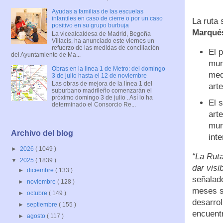
Ayudas a familias de las escuelas
infantiles en caso de cierre o por un caso
La ruta 
positivo en su grupo burbuja
Marqués
La vicealcaldesa de Madrid, Begoña
Villacís, ha anunciado este viernes un
refuerzo de las medidas de conciliación
El p
del Ayuntamiento de Ma...
mur
Obras en la línea 1 de Metro: del domingo
med
3 de julio hasta el 12 de noviembre
Las obras de mejora de la línea 1 del
art
suburbano madrileño comenzarán el
próximo domingo 3 de julio . Así lo ha
El 
determinado el Consorcio Re...
art
mur
Archivo del blog
int
►
2026
( 1049 )
“La Ruta
▼
2025
( 1839 )
dar visi
►
diciembre
( 133 )
señalad
►
noviembre
( 128 )
meses se
►
octubre
( 149 )
desarrol
►
septiembre
( 155 )
encuentr
►
agosto
( 117 )