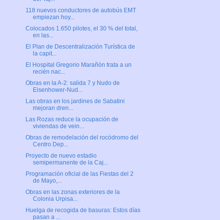
118 nuevos conductores de autobús EMT
empiezan hoy...
Colocados 1.650 pilotes, el 30 % del total,
en las...
El Plan de Descentralización Turística de
la capit...
El Hospital Gregorio Marañón trata a un
recién nac...
Obras en la A-2: salida 7 y Nudo de
Eisenhower-Nud...
Las obras en los jardines de Sabatini
mejoran dren...
Las Rozas reduce la ocupación de
viviendas de vein...
Obras de remodelación del rocódromo del
Centro Dep...
Proyecto de nuevo estadio
semipermanente de la Caj...
Programación oficial de las Fiestas del 2
de Mayo,...
Obras en las zonas exteriores de la
Colonia Urpisa...
Huelga de recogida de basuras: Estos días
pasan a ...