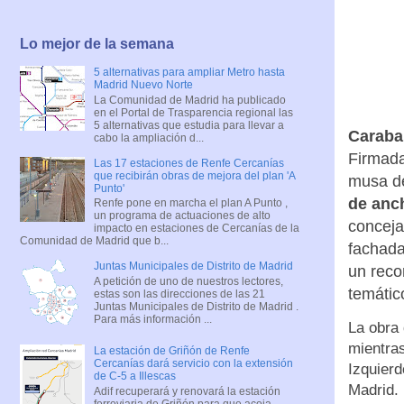
Lo mejor de la semana
5 alternativas para ampliar Metro hasta
Madrid Nuevo Norte
La Comunidad de Madrid ha publicado
en el Portal de Trasparencia regional las
5 alternativas que estudia para llevar a
Caraba
cabo la ampliación d...
Firmada
Las 17 estaciones de Renfe Cercanías
que recibirán obras de mejora del plan 'A
musa de
Punto'
de anc
Renfe pone en marcha el plan A Punto ,
un programa de actuaciones de alto
conceja
impacto en estaciones de Cercanías de la
Comunidad de Madrid que b...
fachada
Juntas Municipales de Distrito de Madrid
un recor
A petición de uno de nuestros lectores,
temátic
estas son las direcciones de las 21
Juntas Municipales de Distrito de Madrid .
Para más información ...
La obra 
mientras
La estación de Griñón de Renfe
Cercanías dará servicio con la extensión
Izquierd
de C-5 a Illescas
Madrid.
Adif recuperará y renovará la estación
ferroviaria de Griñón para que acoja