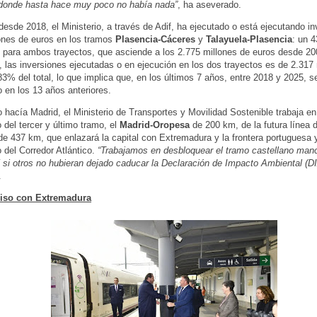
 donde hasta hace muy poco no había nada”
, ha aseverado.
desde 2018, el Ministerio, a través de Adif, ha ejecutado o está ejecutando in
ones de euros en los tramos
Plasencia-Cáceres
y
Talayuela-Plasencia
: un 4
o para ambos trayectos, que asciende a los 2.775 millones de euros desde 20
las inversiones ejecutadas o en ejecución en los dos trayectos es de 2.317 
83% del total, lo que implica que, en los últimos 7 años, entre 2018 y 2025, se
 en los 13 años anteriores.
hacía Madrid, el Ministerio de Transportes y Movilidad Sostenible trabaja en 
 del tercer y último tramo, el
Madrid-Oropesa
de 200 km, de la futura línea d
de 437 km, que enlazará la capital con Extremadura y la frontera portuguesa 
o del Corredor Atlántico.
“Trabajamos en desbloquear el tramo castellano man
í si otros no hubieran dejado caducar la Declaración de Impacto Ambiental (DI
.
so con Extremadura