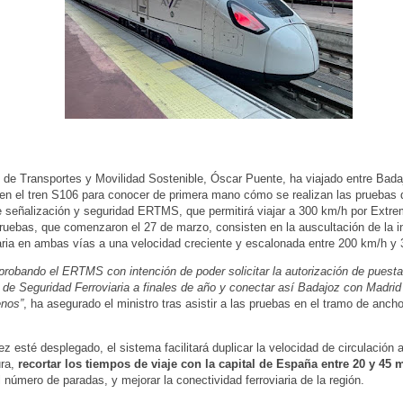
o de Transportes y Movilidad Sostenible, Óscar Puente, ha viajado entre Bada
en el tren S106 para conocer de primera mano cómo se realizan las pruebas
 señalización y seguridad ERTMS, que permitirá viajar a 300 km/h por Extr
ruebas, que comenzaron el 27 de marzo, consisten en la auscultación de la in
aria en ambas vías a una velocidad creciente y escalonada entre 200 km/h y
robando el ERTMS con intención de poder solicitar la autorización de puesta
 de Seguridad Ferroviaria a finales de año y conectar así Badajoz con Madrid
enos”
, ha asegurado el ministro tras asistir a las pruebas en el tramo de anch
ez esté desplegado, el sistema facilitará duplicar la velocidad de circulación a
ra,
recortar los tiempos de viaje con la capital de España entre 20 y 45 
l número de paradas, y mejorar la conectividad ferroviaria de la región.