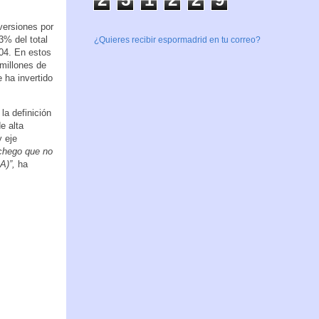
versiones por
3% del total
¿Quieres recibir espormadrid en tu correo?
04. En estos
millones de
 ha invertido
la definición
e alta
y eje
chego que no
A)”,
ha