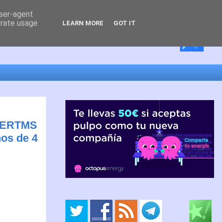
user-agent
erate usage
LEARN MORE
GOT IT
d ERTMS
nos de 4