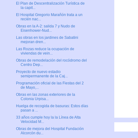
El Plan de Descentralización Turística de
la capit...
El Hospital Gregorio Marañón trata a un
recién nac...
Obras en la A-2: salida 7 y Nudo de
Eisenhower-Nud...
Las obras en los jardines de Sabatini
mejoran dren...
Las Rozas reduce la ocupación de
viviendas de vein...
Obras de remodelación del rocódromo del
Centro Dep...
Proyecto de nuevo estadio
semipermanente de la Caj...
Programación oficial de las Fiestas del 2
de Mayo,...
Obras en las zonas exteriores de la
Colonia Urpisa...
Huelga de recogida de basuras: Estos días
pasan a ...
33 años cumple hoy la la Línea de Alta
Velocidad M...
Obras de mejora del Hospital Fundación
Alcorcón du...