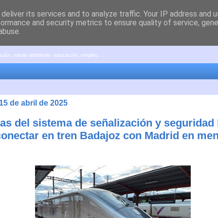
deliver its services and to analyze traffic. Your IP address and 
formance and security metrics to ensure quality of service, gen
abuse.
pación, medio ambiente, educación, empleo, ...
15 de abril de 2025
as del sistema de señalización y segurida
conectar en tren Badajoz con Madrid en me