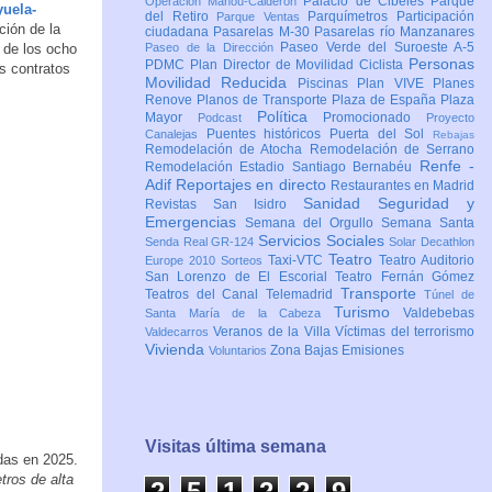
Palacio de Cibeles
Parque
Operación Mahou-Calderón
yuela-
del Retiro
Parquímetros
Participación
Parque Ventas
ción de la
ciudadana
Pasarelas M-30
Pasarelas río Manzanares
Paseo Verde del Suroeste A-5
 de los ocho
Paseo de la Dirección
Personas
PDMC Plan Director de Movilidad Ciclista
os contratos
Movilidad Reducida
Piscinas
Plan VIVE
Planes
Renove
Planos de Transporte
Plaza de España
Plaza
Política
Mayor
Promocionado
Podcast
Proyecto
Puentes históricos
Puerta del Sol
Canalejas
Rebajas
Remodelación de Atocha
Remodelación de Serrano
Renfe -
Remodelación Estadio Santiago Bernabéu
Adif
Reportajes en directo
Restaurantes en Madrid
Sanidad
Seguridad y
Revistas
San Isidro
Emergencias
Semana del Orgullo
Semana Santa
Servicios Sociales
Senda Real GR-124
Solar Decathlon
Teatro
Taxi-VTC
Teatro Auditorio
Europe 2010
Sorteos
San Lorenzo de El Escorial
Teatro Fernán Gómez
Transporte
Teatros del Canal
Telemadrid
Túnel de
Turismo
Valdebebas
Santa María de la Cabeza
Veranos de la Villa
Víctimas del terrorismo
Valdecarros
Vivienda
Zona Bajas Emisiones
Voluntarios
Visitas última semana
adas en 2025.
tros de alta
2
5
1
2
2
9