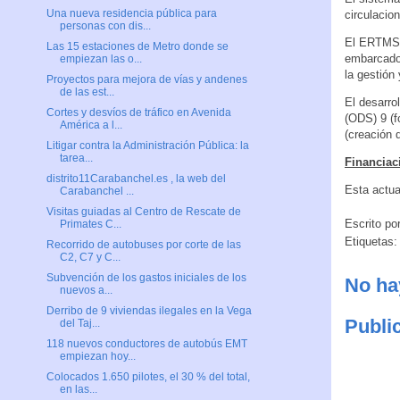
Una nueva residencia pública para
circulacio
personas con dis...
El ERTMS in
Las 15 estaciones de Metro donde se
embarcado 
empiezan las o...
la gestión 
Proyectos para mejora de vías y andenes
de las est...
El desarro
Cortes y desvíos de tráfico en Avenida
(ODS) 9 (f
América a l...
(creación 
Litigar contra la Administración Pública: la
tarea...
Financiac
distrito11Carabanchel.es , la web del
Esta actua
Carabanchel ...
Visitas guiadas al Centro de Rescate de
Escrito po
Primates C...
Etiquetas
Recorrido de autobuses por corte de las
C2, C7 y C...
Subvención de los gastos iniciales de los
No ha
nuevos a...
Derribo de 9 viviendas ilegales en la Vega
Publi
del Taj...
118 nuevos conductores de autobús EMT
empiezan hoy...
Colocados 1.650 pilotes, el 30 % del total,
en las...