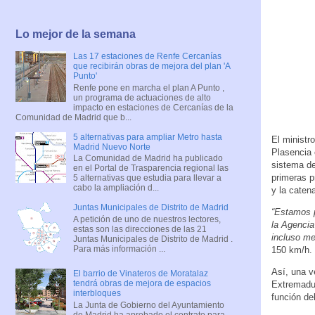
Lo mejor de la semana
Las 17 estaciones de Renfe Cercanías
que recibirán obras de mejora del plan 'A
Punto'
Renfe pone en marcha el plan A Punto ,
un programa de actuaciones de alto
impacto en estaciones de Cercanías de la
Comunidad de Madrid que b...
5 alternativas para ampliar Metro hasta
El ministr
Madrid Nuevo Norte
Plasencia 
La Comunidad de Madrid ha publicado
sistema de
en el Portal de Trasparencia regional las
primeras p
5 alternativas que estudia para llevar a
cabo la ampliación d...
y la caten
Juntas Municipales de Distrito de Madrid
“Estamos p
A petición de uno de nuestros lectores,
la Agencia
estas son las direcciones de las 21
incluso m
Juntas Municipales de Distrito de Madrid .
Para más información ...
150 km/h.
Así, una v
El barrio de Vinateros de Moratalaz
tendrá obras de mejora de espacios
Extremadu
interbloques
función de
La Junta de Gobierno del Ayuntamiento
de Madrid ha aprobado el contrato para