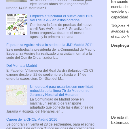
En cuanto 
ejecutar las obras de la regeneración
cuenta des
urbana 14.06-Moratalaz I...
servicio y
Empieza a funcionar el nuevo carril Bus-
capacidad 
VAO de la A-2 en estos horarios
Comienza la fase de pruebas del nuevo
“Mejoras d
carril Bus-VAO de la A-2. Se activará de
avances en
forma progresiva durante el mes de
el rumbo 
agosto y la primera semana...
Esperanza Aguirre visita la sede de la JMJ Madrid 2011
Despliegu
Este mediodía, la presidenta de la Comunidad de Madrid
Esperanza Aguirre ha realizado una visita informal a la
sede del Comité Organizador L...
Del Moma a Madrid
El Pabellón Villanueva del Real Jardín Botánico (CSIC)
expone desde el 22 de septiembre y hasta el 14 de
enero la exposición, On-Site, del M...
Un eurotaxi para usuarios con movilidad
reducida de la línea 7b de Metro entre
Jarama y Hospital del Henares
La Comunidad de Madrid pone en
marcha un servicio de transporte
adaptado que conecta las estaciones de
Jarama y Hospital del Henares, en...
De esta ma
Cupón de la ONCE Madrid 2016
Extremadur
Se pondrán en venta el 28 de septiembre, para el sorteo
del jueves 1 de octubre "Cinco millones de corazonadas