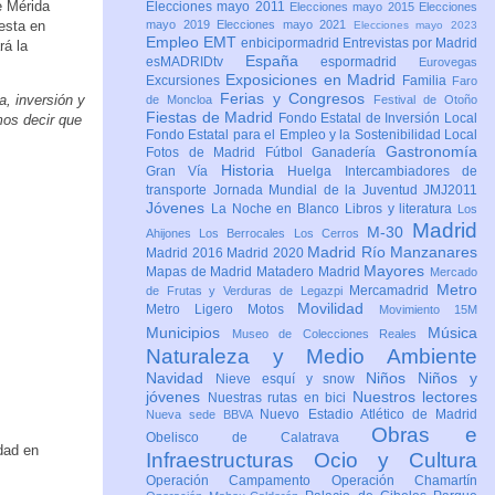
e Mérida
Elecciones mayo 2011
Elecciones mayo 2015
Elecciones
esta en
mayo 2019
Elecciones mayo 2021
Elecciones mayo 2023
Empleo
EMT
enbicipormadrid
Entrevistas por Madrid
rá la
España
esMADRIDtv
espormadrid
Eurovegas
Exposiciones en Madrid
Excursiones
Familia
Faro
Ferias y Congresos
a, inversión y
de Moncloa
Festival de Otoño
Fiestas de Madrid
Fondo Estatal de Inversión Local
mos decir que
Fondo Estatal para el Empleo y la Sostenibilidad Local
Gastronomía
Fotos de Madrid
Fútbol
Ganadería
Historia
Gran Vía
Huelga
Intercambiadores de
transporte
Jornada Mundial de la Juventud JMJ2011
Jóvenes
La Noche en Blanco
Libros y literatura
Los
Madrid
M-30
Ahijones
Los Berrocales
Los Cerros
Madrid Río Manzanares
Madrid 2016
Madrid 2020
Mayores
Mapas de Madrid
Matadero Madrid
Mercado
Metro
Mercamadrid
de Frutas y Verduras de Legazpi
Movilidad
Metro Ligero
Motos
Movimiento 15M
Municipios
Música
Museo de Colecciones Reales
Naturaleza y Medio Ambiente
Navidad
Niños
Niños y
Nieve esquí y snow
jóvenes
Nuestros lectores
Nuestras rutas en bici
Nuevo Estadio Atlético de Madrid
Nueva sede BBVA
Obras e
Obelisco de Calatrava
idad en
Infraestructuras
Ocio y Cultura
Operación Campamento
Operación Chamartín