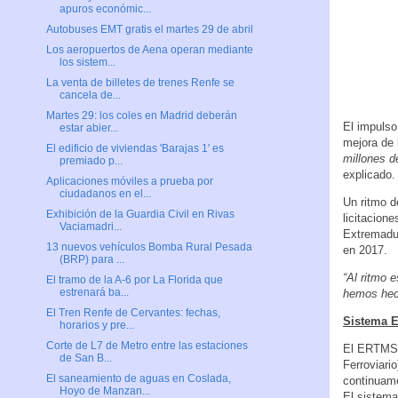
apuros económic...
Autobuses EMT gratis el martes 29 de abril
Los aeropuertos de Aena operan mediante
los sistem...
La venta de billetes de trenes Renfe se
cancela de...
Martes 29: los coles en Madrid deberán
El impulso
estar abier...
mejora de 
El edificio de viviendas 'Barajas 1' es
millones d
premiado p...
explicado.
Aplicaciones móviles a prueba por
ciudadanos en el...
Un ritmo d
Exhibición de la Guardia Civil en Rivas
licitacion
Vaciamadri...
Extremadur
13 nuevos vehículos Bomba Rural Pesada
en 2017.
(BRP) para ...
“Al ritmo 
El tramo de la A-6 por La Florida que
estrenará ba...
hemos hec
El Tren Renfe de Cervantes: fechas,
Sistema 
horarios y pre...
Corte de L7 de Metro entre las estaciones
El ERTMS 
de San B...
Ferroviari
El saneamiento de aguas en Coslada,
continuame
Hoyo de Manzan...
El sistema