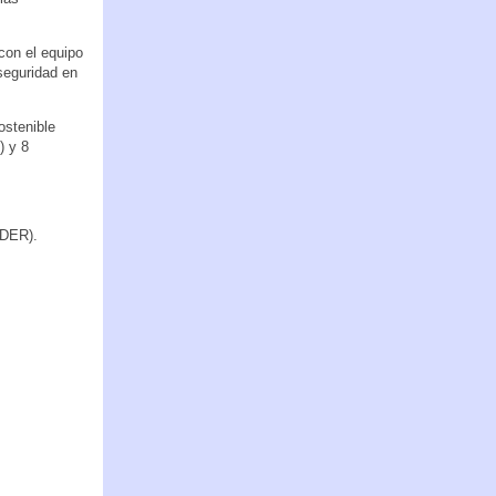
 con el equipo
seguridad en
ostenible
) y 8
EDER).