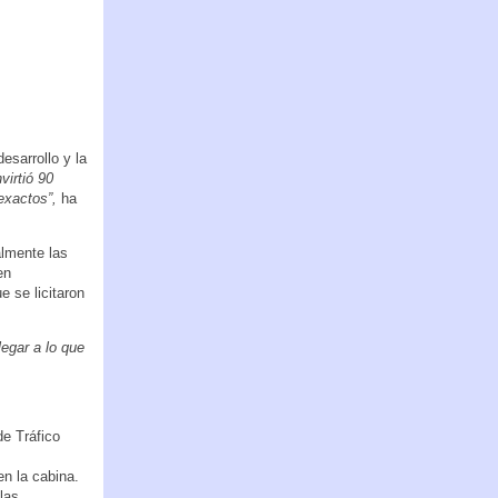
esarrollo y la
virtió 90
exactos”,
ha
almente las
en
 se licitaron
legar a lo que
e Tráfico
en la cabina.
las