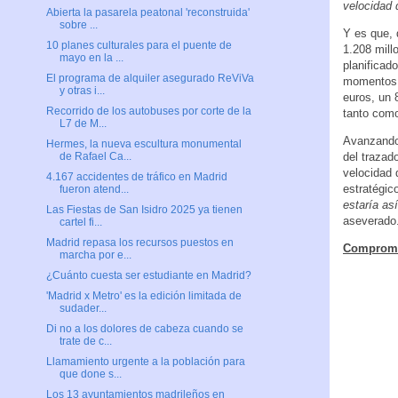
velocidad
Abierta la pasarela peatonal 'reconstruida'
sobre ...
Y es que, 
10 planes culturales para el puente de
1.208 mill
mayo en la ...
planificad
El programa de alquiler asegurado ReViVa
momentos, 
y otras i...
euros, un 
Recorrido de los autobuses por corte de la
tanto como
L7 de M...
Avanzando 
Hermes, la nueva escultura monumental
del trazado
de Rafael Ca...
velocidad 
4.167 accidentes de tráfico en Madrid
estratégic
fueron atend...
estaría as
Las Fiestas de San Isidro 2025 ya tienen
aseverado
cartel fi...
Madrid repasa los recursos puestos en
Compromi
marcha por e...
¿Cuánto cuesta ser estudiante en Madrid?
'Madrid x Metro' es la edición limitada de
sudader...
Di no a los dolores de cabeza cuando se
trate de c...
Llamamiento urgente a la población para
que done s...
Los 13 ayuntamientos madrileños en