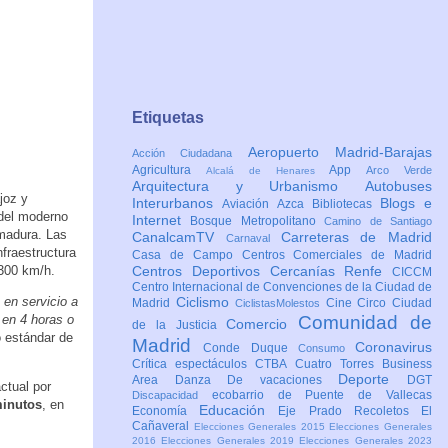
Etiquetas
Aeropuerto Madrid-Barajas
Acción Ciudadana
Agricultura
App
Arco Verde
Alcalá de Henares
Arquitectura y Urbanismo
Autobuses
joz y
Interurbanos
Blogs e
Aviación
Azca
Bibliotecas
 del moderno
Internet
Bosque Metropolitano
Camino de Santiago
emadura. Las
CanalcamTV
Carreteras de Madrid
Carnaval
fraestructura
Casa de Campo
Centros Comerciales de Madrid
 300 km/h.
Centros Deportivos
Cercanías Renfe
CICCM
Centro Internacional de Convenciones de la Ciudad de
 en servicio a
Ciclismo
Madrid
Cine
Circo
Ciudad
CiclistasMolestos
 en 4 horas o
Comunidad de
Comercio
de la Justicia
o estándar de
Madrid
Coronavirus
Conde Duque
Consumo
Crítica espectáculos
CTBA Cuatro Torres Business
Deporte
Area
Danza
De vacaciones
DGT
ctual por
ecobarrio de Puente de Vallecas
Discapacidad
minutos
, en
Educación
Economía
Eje Prado Recoletos
El
Cañaveral
Elecciones Generales 2015
Elecciones Generales
2016
Elecciones Generales 2019
Elecciones Generales 2023