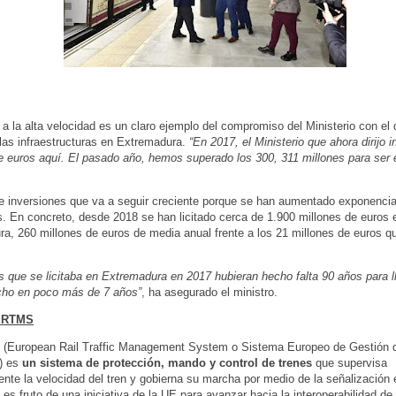
 a la alta velocidad es un claro ejemplo del compromiso del Ministerio con el d
las infraestructuras en Extremadura.
“En 2017, el Ministerio que ahora dirijo in
e euros aquí. El pasado año, hemos superado los 300, 311 millones para ser 
e inversiones que va a seguir creciente porque se han aumentado exponenci
es. En concreto, desde 2018 se han licitado cerca de 1.900 millones de euros 
a, 260 millones de euros de media anual frente a los 21 millones de euros que
es que se licitaba en Extremadura en 2017 hubieran hecho falta 90 años para l
ho en poco más de 7 años”
, ha asegurado el ministro.
ERTMS
(European Rail Traffic Management System o Sistema Europeo de Gestión d
o) es
un sistema de protección, mando y control de trenes
que supervisa
nte la velocidad del tren y gobierna su marcha por medio de la señalización 
 es fruto de una iniciativa de la UE para avanzar hacia la interoperabilidad de 