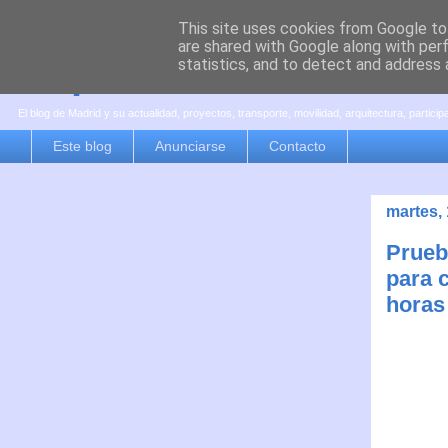
This site uses cookies from Google to 
are shared with Google along with per
es por madrid
statistics, and to detect and address 
El blog de Madrid y su actualidad, proyectos, transporte, movilidad, arquitectura, partici
Este blog
Anunciarse
Contacto
martes, 
Prueb
para 
horas