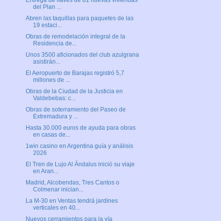
Entrega de llaves de 81 nuevas viviendas
del Plan ...
Abren las taquillas para paquetes de las
19 estaci...
Obras de remodelación integral de la
Residencia de...
Unos 3500 aficionados del club azulgrana
asistirán...
El Aeropuerto de Barajas registró 5,7
millones de ...
Obras de la Ciudad de la Justicia en
Valdebebas: c...
Obras de soterramiento del Paseo de
Extremadura y ...
Hasta 30.000 euros de ayuda para obras
en casas de...
1win casino en Argentina guía y análisis
2026
El Tren de Lujo Al Ándalus inició su viaje
en Aran...
Madrid, Alcobendas, Tres Cantos o
Colmenar inician...
La M-30 en Ventas tendrá jardines
verticales en 40...
Nuevos cerramientos para la vía