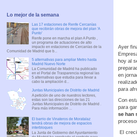
Lo mejor de la semana
Las 17 estaciones de Renfe Cercanías
que recibirán obras de mejora del plan 'A
Punto'
Renfe pone en marcha el plan A Punto ,
un programa de actuaciones de alto
Ayer fin
impacto en estaciones de Cercanías de la
Comunidad de Madrid que b...
Empresa
5 alternativas para ampliar Metro hasta
hoy al s
Madrid Nuevo Norte
preparac
La Comunidad de Madrid ha publicado
en el Portal de Trasparencia regional las
en jorn
5 alternativas que estudia para llevar a
realizad
cabo la ampliación d...
para afr
Juntas Municipales de Distrito de Madrid
A petición de uno de nuestros lectores,
Con est
estas son las direcciones de las 21
Juntas Municipales de Distrito de Madrid .
para gar
Para más información ...
se han 
El barrio de Vinateros de Moratalaz
procesos
tendrá obras de mejora de espacios
interbloques
El creci
La Junta de Gobierno del Ayuntamiento
de Madrid ha aprobado el contrato para