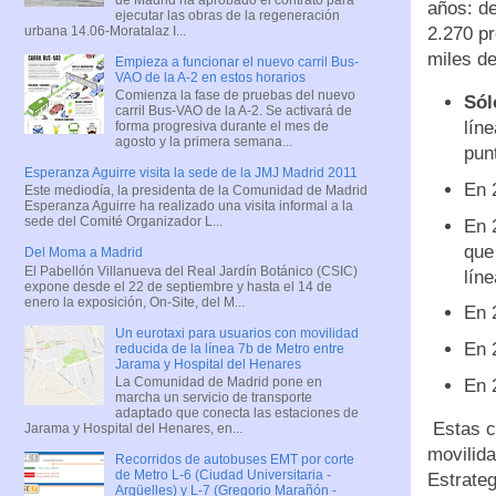
años: de
ejecutar las obras de la regeneración
urbana 14.06-Moratalaz I...
2.270 p
miles de
Empieza a funcionar el nuevo carril Bus-
VAO de la A-2 en estos horarios
Comienza la fase de pruebas del nuevo
Sól
carril Bus-VAO de la A-2. Se activará de
lín
forma progresiva durante el mes de
agosto y la primera semana...
pun
Esperanza Aguirre visita la sede de la JMJ Madrid 2011
En 
Este mediodía, la presidenta de la Comunidad de Madrid
Esperanza Aguirre ha realizado una visita informal a la
sede del Comité Organizador L...
En 
que
Del Moma a Madrid
El Pabellón Villanueva del Real Jardín Botánico (CSIC)
lín
expone desde el 22 de septiembre y hasta el 14 de
enero la exposición, On-Site, del M...
En 
Un eurotaxi para usuarios con movilidad
En 
reducida de la línea 7b de Metro entre
Jarama y Hospital del Henares
La Comunidad de Madrid pone en
En 
marcha un servicio de transporte
adaptado que conecta las estaciones de
Estas ci
Jarama y Hospital del Henares, en...
movilida
Recorridos de autobuses EMT por corte
de Metro L-6 (Ciudad Universitaria -
Estrateg
Argüelles) y L-7 (Gregorio Marañón -