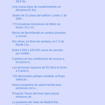
38,6 de...
Una nueva base de mantenimiento en
Móstoles-El Sot...
Sorteo de 52 pisos del edificio 'Loreto 1' de
EMV...
770 escaleras mecánicas de Metro se
llevan 24,1 mi...
Becas de Bachillerato en centros privados
y concer...
Por obras, en fines de semana, la C-5 de
Renfe Cer...
Entre 2.000 y 100.001 euros de sanción
por vertido...
Cambios en las condiciones de acceso a
los pisos d...
Las personas mayores de 65 años le dicen
a Canal d...
745 aficionados griegos asistirán al Rayo
Vallecan...
Nuevo programa de salud mental para
personas con e...
Proyecto 'Voces del Aula' para lanzar
emisoras de ...
La pasarela del Vado de Madrid Río,