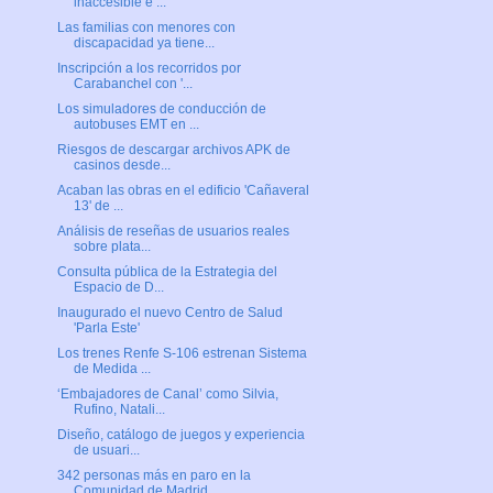
inaccesible e ...
Las familias con menores con
discapacidad ya tiene...
Inscripción a los recorridos por
Carabanchel con '...
Los simuladores de conducción de
autobuses EMT en ...
Riesgos de descargar archivos APK de
casinos desde...
Acaban las obras en el edificio 'Cañaveral
13' de ...
Análisis de reseñas de usuarios reales
sobre plata...
Consulta pública de la Estrategia del
Espacio de D...
Inaugurado el nuevo Centro de Salud
'Parla Este'
Los trenes Renfe S-106 estrenan Sistema
de Medida ...
‘Embajadores de Canal’ como Silvia,
Rufino, Natali...
Diseño, catálogo de juegos y experiencia
de usuari...
342 personas más en paro en la
Comunidad de Madrid...