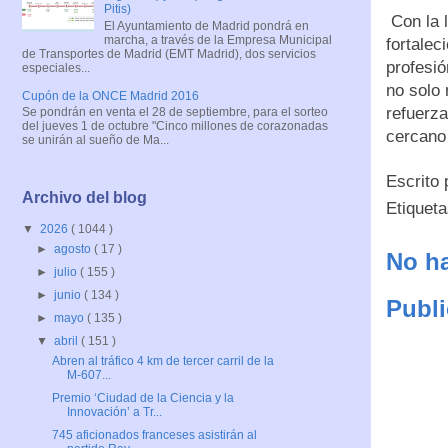
Pitis)
Con la 
El Ayuntamiento de Madrid pondrá en
marcha, a través de la Empresa Municipal
fortalec
de Transportes de Madrid (EMT Madrid), dos servicios
profesió
especiales...
no solo 
Cupón de la ONCE Madrid 2016
refuerza
Se pondrán en venta el 28 de septiembre, para el sorteo
del jueves 1 de octubre "Cinco millones de corazonadas
cercano 
se unirán al sueño de Ma...
Escrito
Archivo del blog
Etiquet
▼
2026
( 1044 )
►
agosto
( 17 )
No ha
►
julio
( 155 )
►
junio
( 134 )
Publi
►
mayo
( 135 )
▼
abril
( 151 )
Abren al tráfico 4 km de tercer carril de la
M-607...
Premio ‘Ciudad de la Ciencia y la
Innovación’ a Tr...
745 aficionados franceses asistirán al