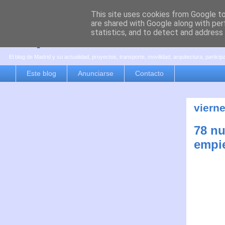
This site uses cookies from Google to 
are shared with Google along with per
es por madrid
statistics, and to detect and address
El blog de Madrid y su actualidad, proyectos, transporte, movilidad, arquitectura, partici
Este blog
Anunciarse
Contacto
vierne
78 n
empie