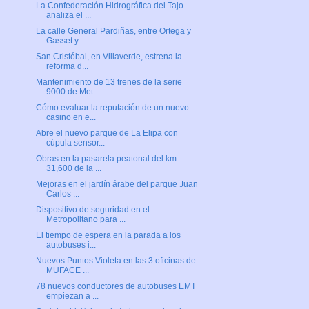
La Confederación Hidrográfica del Tajo
analiza el ...
La calle General Pardiñas, entre Ortega y
Gasset y...
San Cristóbal, en Villaverde, estrena la
reforma d...
Mantenimiento de 13 trenes de la serie
9000 de Met...
Cómo evaluar la reputación de un nuevo
casino en e...
Abre el nuevo parque de La Elipa con
cúpula sensor...
Obras en la pasarela peatonal del km
31,600 de la ...
Mejoras en el jardín árabe del parque Juan
Carlos ...
Dispositivo de seguridad en el
Metropolitano para ...
El tiempo de espera en la parada a los
autobuses i...
Nuevos Puntos Violeta en las 3 oficinas de
MUFACE ...
78 nuevos conductores de autobuses EMT
empiezan a ...