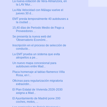
La nueva estación de Vera-Almanzora, en
la LAV Mur...
La Alta Velocidad con Málaga vuelve el
jueves 30 d...
EMT presta temporalmente 40 autobuses a
la ciudad ...
15,40 días de Periodo Medio de Pago a
Proveedores ...
Se presenta la nueva web del
'Observatorio Económi...
Inscripción en el proceso de selección de
conducto...
La EMT prueba un sistema que evita
atropellos a pe...
Un nuevo mapa concesional para
autobuses entre Mad...
Placa homenaje al tablao flamenco Villa
Rosa, en l...
Oficinas para regularización migratoria
extraordin...
El Plan Estatal de Vivienda 2026-2030
asigna a Mad...
El Ayuntamiento de Madrid pone 200
coches, motos, ...