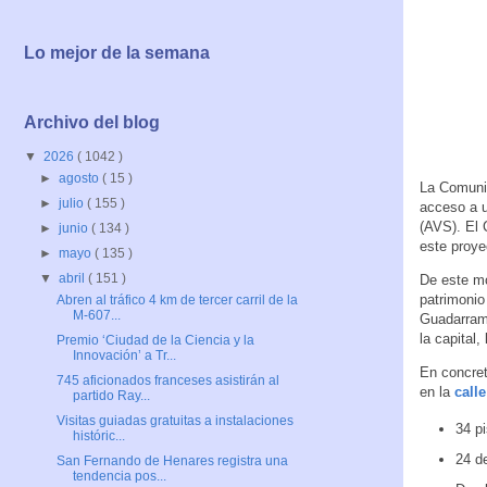
Lo mejor de la semana
Archivo del blog
▼
2026
( 1042 )
►
agosto
( 15 )
La Comunid
►
julio
( 155 )
acceso a u
(AVS). El 
►
junio
( 134 )
este proye
►
mayo
( 135 )
▼
abril
( 151 )
De este mo
patrimonio
Abren al tráfico 4 km de tercer carril de la
M-607...
Guadarram
la capital
Premio ‘Ciudad de la Ciencia y la
Innovación’ a Tr...
En concret
745 aficionados franceses asistirán al
en la
call
partido Ray...
Visitas guiadas gratuitas a instalaciones
34 pi
históric...
24 d
San Fernando de Henares registra una
tendencia pos...