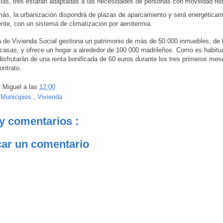
llas, tres estarán adaptadas a las necesidades de personas con movilidad re
ás, la urbanización dispondrá de plazas de aparcamiento y será energética
ente, con un sistema de climatización por aerotermia.
 de Vivienda Social gestiona un patrimonio de más de 50.000 inmuebles, de l
casas, y ofrece un hogar a alrededor de 100.000 madrileños. Como es habitual
 disfrutarán de una renta bonificada de 60 euros durante los tres primeros me
ontrato.
r
Miguel
a las
12:00
:
Municipios
,
Vivienda
y comentarios :
car un comentario