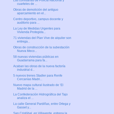
Las comisarías de Policía Nacional y
cuarteles de ...
Obras de demolición del antiguo
aparcamiento en el...
Centro deportivo, campus docente y
auditorio para ...
La Ley de Medidas Urgentes para
Vivienda Protegida...
71 viviendas del Plan Vive de alquiler son
entrega...
Obras de construcción de la subestación
Nueva Meco...
58 nuevas viviendas públicas en
Guadarrama para fa...
Acaban las obras de la nueva factoría
industrial d...
5 nuevos trenes Stadler para Renfe
Cercanías Madri...
Nuevo mapa cultural ilustrado de ‘El
Madrid de la ...
La Confederación Hidrográfica del Tajo
analiza el ...
La calle General Pardiñas, entre Ortega y
Gasset y...
San Cristóbal, en Villaverde, estrena la