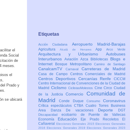
Etiquetas
Aeropuerto Madrid-Barajas
Acción Ciudadana
Agricultura
App
Arco Verde
ilitar el
Alcalá de Henares
Arquitectura y Urbanismo
Autobuses
enda Social
Interurbanos
Blogs e
Aviación
Azca
Bibliotecas
citación de
Internet
Bosque Metropolitano
Camino de Santiago
24 meses.
CanalcamTV
Carreteras de Madrid
Carnaval
Casa de Campo
Centros Comerciales de Madrid
isos el
Centros Deportivos
Cercanías Renfe
CICCM
as,
Centro Internacional de Convenciones de la Ciudad de
del Prado y
Ciclismo
Madrid
Cine
Circo
Ciudad
CiclistasMolestos
les.
Comunidad de
Comercio
de la Justicia
ón se ubicará
Madrid
Coronavirus
Conde Duque
Consumo
Crítica espectáculos
CTBA Cuatro Torres Business
Deporte
Area
Danza
De vacaciones
DGT
ecobarrio de Puente de Vallecas
Discapacidad
Educación
Economía
Eje Prado Recoletos
El
Cañaveral
Elecciones Generales 2015
Elecciones Generales
2016
Elecciones Generales 2019
Elecciones Generales 2023