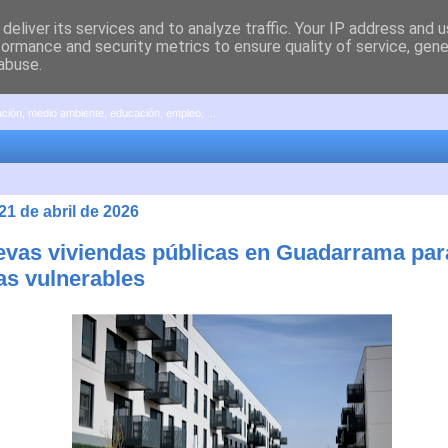
deliver its services and to analyze traffic. Your IP address and 
formance and security metrics to ensure quality of service, gen
abuse.
pación, medio ambiente, educación, empleo, ...
21 de abril de 2026
evas viviendas públicas en Guadarrama par
ias vulnerables