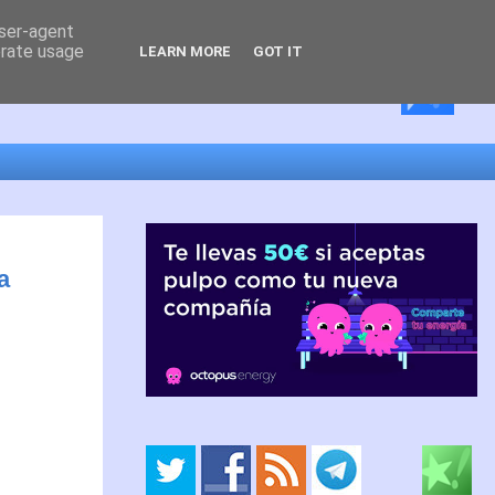
user-agent
erate usage
LEARN MORE
GOT IT
a