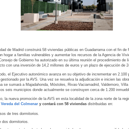
ad de Madrid construirá 58 viviendas públicas en Guadarrama con el fin de fac
n hogar a familias vulnerables y aumentar los recursos de la Agencia de Vivi
Consejo de Gobierno ha autorizado en su última reunión el procedimiento de li
cto con una inversión de 14,2 millones de euros y un plazo de ejecución de 
do, el Ejecutivo autonómico avanza en su objetivo de incrementar en 2.100 p
 gestionado por la AVS. Una vez se resuelva la adjudicación e inicien las obr
a se sumará a Majadahonda, Móstoles, Rivas-Vaciamadrid, Valdemoro, Villa 
, los seis municipios donde actualmente se construyen cerca de 1.200 inmueb
o, la nueva promoción de la AVS en esta localidad de la zona norte de la regi
e Vereda del Colmenar
y contará con 58 viviendas
distribuidas en:
sos de tres dormitorios.
e dos dormitorios.