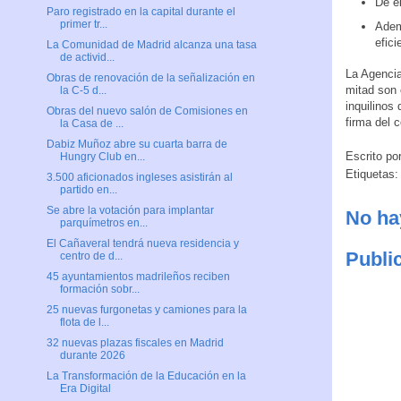
De e
Paro registrado en la capital durante el
primer tr...
Adem
efici
La Comunidad de Madrid alcanza una tasa
de activid...
La Agencia
Obras de renovación de la señalización en
mitad son 
la C-5 d...
inquilinos
Obras del nuevo salón de Comisiones en
firma del c
la Casa de ...
Dabiz Muñoz abre su cuarta barra de
Escrito po
Hungry Club en...
Etiquetas
3.500 aficionados ingleses asistirán al
partido en...
Se abre la votación para implantar
No ha
parquímetros en...
El Cañaveral tendrá nueva residencia y
Publi
centro de d...
45 ayuntamientos madrileños reciben
formación sobr...
25 nuevas furgonetas y camiones para la
flota de l...
32 nuevas plazas fiscales en Madrid
durante 2026
La Transformación de la Educación en la
Era Digital