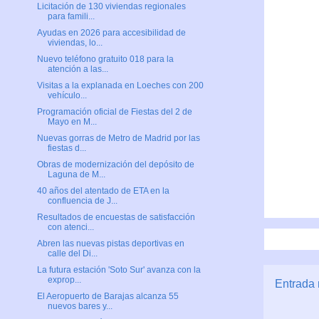
Licitación de 130 viviendas regionales
para famili...
Ayudas en 2026 para accesibilidad de
viviendas, lo...
Nuevo teléfono gratuito 018 para la
atención a las...
Visitas a la explanada en Loeches con 200
vehículo...
Programación oficial de Fiestas del 2 de
Mayo en M...
Nuevas gorras de Metro de Madrid por las
fiestas d...
Obras de modernización del depósito de
Laguna de M...
40 años del atentado de ETA en la
confluencia de J...
Resultados de encuestas de satisfacción
con atenci...
Abren las nuevas pistas deportivas en
calle del Di...
La futura estación 'Soto Sur' avanza con la
exprop...
Entrada 
El Aeropuerto de Barajas alcanza 55
nuevos bares y...