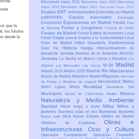
ducida.
Elecciones mayo 2011
Elecciones mayo 2015
Elecciones
mayo 2019
Elecciones mayo 2021
Elecciones mayo 2023
mente
Empleo
EMT
enbicipormadrid
Entrevistas por Madrid
España
esMADRIDtv
espormadrid
Eurovegas
Exposiciones en Madrid
Excursiones
Familia
Faro
os que la
Ferias y Congresos
de Moncloa
Festival de Otoño
, los futuros
Fiestas de Madrid
Fondo Estatal de Inversión Local
ses desde la
Fondo Estatal para el Empleo y la Sostenibilidad Local
Gastronomía
Fotos de Madrid
Fútbol
Ganadería
Historia
Gran Vía
Huelga
Intercambiadores de
transporte
Jornada Mundial de la Juventud JMJ2011
Jóvenes
La Noche en Blanco
Libros y literatura
Los
Madrid
M-30
Ahijones
Los Berrocales
Los Cerros
Madrid Río Manzanares
Madrid 2016
Madrid 2020
Mayores
Mapas de Madrid
Matadero Madrid
Mercado
Metro
Mercamadrid
de Frutas y Verduras de Legazpi
Movilidad
Metro Ligero
Motos
Movimiento 15M
Municipios
Música
Museo de Colecciones Reales
Naturaleza y Medio Ambiente
Navidad
Niños
Niños y
Nieve esquí y snow
jóvenes
Nuestros lectores
Nuestras rutas en bici
Nuevo Estadio Atlético de Madrid
Nueva sede BBVA
Obras e
Obelisco de Calatrava
Infraestructuras
Ocio y Cultura
Operación Campamento
Operación Chamartín