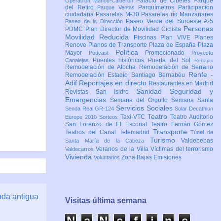
Palacio de Cibeles
Parque
Operación Mahou-Calderón
del Retiro
Parquímetros
Participación
Parque Ventas
ciudadana
Pasarelas M-30
Pasarelas río Manzanares
Paseo Verde del Suroeste A-5
Paseo de la Dirección
Personas
PDMC Plan Director de Movilidad Ciclista
Movilidad Reducida
Piscinas
Plan VIVE
Planes
Renove
Planos de Transporte
Plaza de España
Plaza
Política
Mayor
Promocionado
Podcast
Proyecto
Puentes históricos
Puerta del Sol
Canalejas
Rebajas
Remodelación de Atocha
Remodelación de Serrano
Renfe -
Remodelación Estadio Santiago Bernabéu
Adif
Reportajes en directo
Restaurantes en Madrid
Sanidad
Seguridad y
Revistas
San Isidro
Emergencias
Semana del Orgullo
Semana Santa
Servicios Sociales
Senda Real GR-124
Solar Decathlon
Teatro
Taxi-VTC
Teatro Auditorio
Europe 2010
Sorteos
San Lorenzo de El Escorial
Teatro Fernán Gómez
Transporte
Teatros del Canal
Telemadrid
Túnel de
Turismo
Valdebebas
Santa María de la Cabeza
Veranos de la Villa
Víctimas del terrorismo
Valdecarros
Vivienda
Zona Bajas Emisiones
Voluntarios
ada antigua
Visitas última semana
N
a
N
e
f
i
n
e