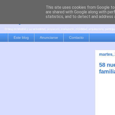
This site uses cookies from Google to 
are shared with Google along with per
es por madrid
statistics, and to detect and address 
El blog de Madrid y su actualidad, proyectos, transporte, movilidad, arquitectura, partici
Este blog
Anunciarse
Contacto
martes, 
58 nu
famil