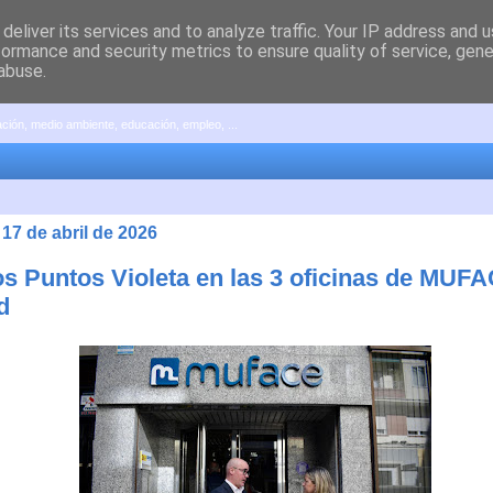
deliver its services and to analyze traffic. Your IP address and 
formance and security metrics to ensure quality of service, gen
abuse.
pación, medio ambiente, educación, empleo, ...
 17 de abril de 2026
s Puntos Violeta en las 3 oficinas de MUF
d