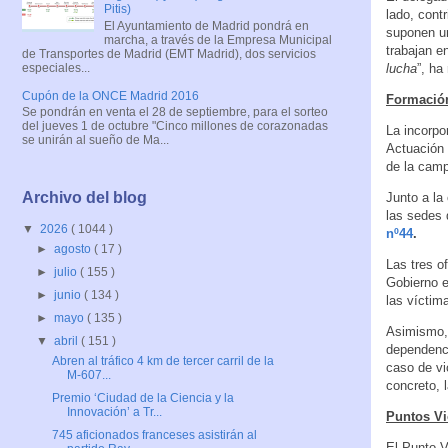
Pitis)
lado, cont
El Ayuntamiento de Madrid pondrá en
suponen un
marcha, a través de la Empresa Municipal
trabajan e
de Transportes de Madrid (EMT Madrid), dos servicios
especiales...
lucha
”, ha
Cupón de la ONCE Madrid 2016
Formación
Se pondrán en venta el 28 de septiembre, para el sorteo
del jueves 1 de octubre "Cinco millones de corazonadas
La incorpo
se unirán al sueño de Ma...
Actuación 
de la camp
Archivo del blog
Junto a la 
las sedes 
▼
2026
( 1044 )
nº44
.
►
agosto
( 17 )
Las tres o
►
julio
( 155 )
Gobierno e
►
junio
( 134 )
las víctim
►
mayo
( 135 )
Asimismo, 
▼
abril
( 151 )
dependenc
Abren al tráfico 4 km de tercer carril de la
caso de vi
M-607...
concreto, 
Premio ‘Ciudad de la Ciencia y la
Innovación’ a Tr...
Puntos Vi
745 aficionados franceses asistirán al
El Punto V