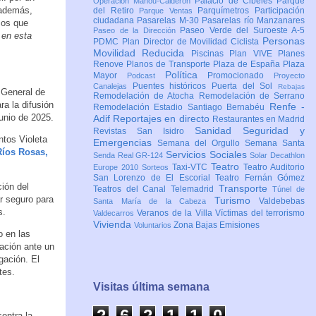
Palacio de Cibeles
Parque
Operación Mahou-Calderón
, además,
del Retiro
Parquímetros
Participación
Parque Ventas
ciudadana
Pasarelas M-30
Pasarelas río Manzanares
cos que
Paseo Verde del Suroeste A-5
Paseo de la Dirección
 en esta
Personas
PDMC Plan Director de Movilidad Ciclista
Movilidad Reducida
Piscinas
Plan VIVE
Planes
Renove
Planos de Transporte
Plaza de España
Plaza
Política
Mayor
Promocionado
Podcast
Proyecto
Puentes históricos
Puerta del Sol
Canalejas
Rebajas
 General de
Remodelación de Atocha
Remodelación de Serrano
a la difusión
Renfe -
Remodelación Estadio Santiago Bernabéu
unio de 2025.
Adif
Reportajes en directo
Restaurantes en Madrid
Sanidad
Seguridad y
Revistas
San Isidro
ntos Violeta
Emergencias
Semana del Orgullo
Semana Santa
Ríos Rosas,
Servicios Sociales
Senda Real GR-124
Solar Decathlon
Teatro
Taxi-VTC
Teatro Auditorio
Europe 2010
Sorteos
San Lorenzo de El Escorial
Teatro Fernán Gómez
ción del
Transporte
Teatros del Canal
Telemadrid
Túnel de
r seguro para
Turismo
Valdebebas
Santa María de la Cabeza
s.
Veranos de la Villa
Víctimas del terrorismo
Valdecarros
Vivienda
Zona Bajas Emisiones
Voluntarios
o en las
ación ante un
gación. El
tes.
Visitas última semana
2
6
2
1
1
0
contra la