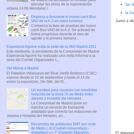
ejecutar las obras de la regeneración
las d
urbana 14.06-Moratalaz I...
la Se
Empieza a funcionar el nuevo carril Bus-
Junto a el
VAO de la A-2 en estos horarios
Comienza la fase de pruebas del nuevo
carril Bus-VAO de la A-2. Se activará de
forma progresiva durante el mes de
agosto y la primera semana...
Esperanza Aguirre visita la sede de la JMJ Madrid 2011
Este mediodía, la presidenta de la Comunidad de Madrid
Esperanza Aguirre ha realizado una visita informal a la
sede del Comité Organizador L...
Del Moma a Madrid
El Pabellón Villanueva del Real Jardín Botánico (CSIC)
expone desde el 22 de septiembre y hasta el 14 de
enero la exposición, On-Site, del M...
Un eurotaxi para usuarios con movilidad
reducida de la línea 7b de Metro entre
Jarama y Hospital del Henares
La Comunidad de Madrid pone en
marcha un servicio de transporte
adaptado que conecta las estaciones de
Jarama y Hospital del Henares, en...
Recorridos de autobuses EMT por corte
de Metro L-6 (Ciudad Universitaria -
Argüelles) y L-7 (Gregorio Marañón -
El delegad