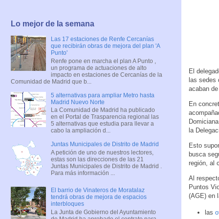
Lo mejor de la semana
Las 17 estaciones de Renfe Cercanías
que recibirán obras de mejora del plan 'A
Punto'
Renfe pone en marcha el plan A Punto ,
un programa de actuaciones de alto
El delegad
impacto en estaciones de Cercanías de la
las sedes 
Comunidad de Madrid que b...
acaban de
5 alternativas para ampliar Metro hasta
Madrid Nuevo Norte
En concret
La Comunidad de Madrid ha publicado
acompañado
en el Portal de Trasparencia regional las
Domiciana 
5 alternativas que estudia para llevar a
la Delegac
cabo la ampliación d...
Juntas Municipales de Distrito de Madrid
Esto supon
A petición de uno de nuestros lectores,
busca segu
estas son las direcciones de las 21
región, al
Juntas Municipales de Distrito de Madrid .
Para más información ...
Al respect
Puntos Vio
El barrio de Vinateros de Moratalaz
(AGE) en 
tendrá obras de mejora de espacios
interbloques
La Junta de Gobierno del Ayuntamiento
las
o
de Madrid ha aprobado el contrato para