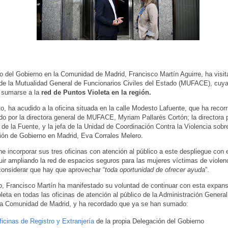
o del Gobierno en la Comunidad de Madrid, Francisco Martín Aguirre, ha visi
de la Mutualidad General de Funcionarios Civiles del Estado (MUFACE), cuya
 sumarse a la
red de Puntos Violeta en la región.
o, ha acudido a la oficina situada en la calle Modesto Lafuente, que ha recorr
 por la directora general de MUFACE, Myriam Pallarés Cortón; la directora p
de la Fuente, y la jefa de la Unidad de Coordinación Contra la Violencia sobr
ión de Gobierno en Madrid, Eva Corrales Melero.
e incorporar sus tres oficinas con atención al público a este despliegue con 
ir ampliando la red de espacios seguros para las mujeres víctimas de violenc
 considerar que hay que aprovechar “
toda oportunidad de ofrecer ayuda
”.
o, Francisco Martín ha manifestado su voluntad de continuar con esta expans
leta en todas las oficinas de atención al público de la Administración Genera
la Comunidad de Madrid, y ha recordado que ya se han sumado:
ficinas de Registro y Extranjería
de la propia Delegación del Gobierno