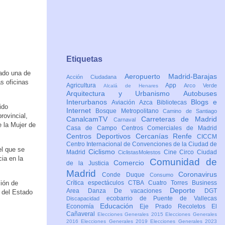
Etiquetas
tado una de
Aeropuerto Madrid-Barajas
Acción Ciudadana
s oficinas
Agricultura
App
Arco Verde
Alcalá de Henares
Arquitectura y Urbanismo
Autobuses
Interurbanos
Blogs e
Aviación
Azca
Bibliotecas
ido
Internet
Bosque Metropolitano
Camino de Santiago
rovincial,
CanalcamTV
Carreteras de Madrid
Carnaval
e la Mujer de
Casa de Campo
Centros Comerciales de Madrid
Centros Deportivos
Cercanías Renfe
CICCM
Centro Internacional de Convenciones de la Ciudad de
el que se
Ciclismo
Madrid
Cine
Circo
Ciudad
CiclistasMolestos
ia en la
Comunidad de
Comercio
de la Justicia
Madrid
Coronavirus
Conde Duque
Consumo
ión de
Crítica espectáculos
CTBA Cuatro Torres Business
Deporte
Area
Danza
De vacaciones
DGT
l del Estado
ecobarrio de Puente de Vallecas
Discapacidad
Educación
Economía
Eje Prado Recoletos
El
Cañaveral
Elecciones Generales 2015
Elecciones Generales
2016
Elecciones Generales 2019
Elecciones Generales 2023