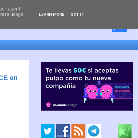
user-agent
erate usage
LEARN MORE
GOT IT
ACE en