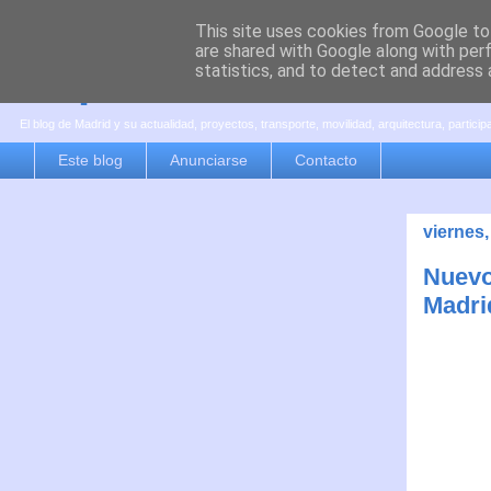
This site uses cookies from Google to 
are shared with Google along with per
es por madrid
statistics, and to detect and address 
El blog de Madrid y su actualidad, proyectos, transporte, movilidad, arquitectura, partici
Este blog
Anunciarse
Contacto
viernes,
Nuevo
Madri