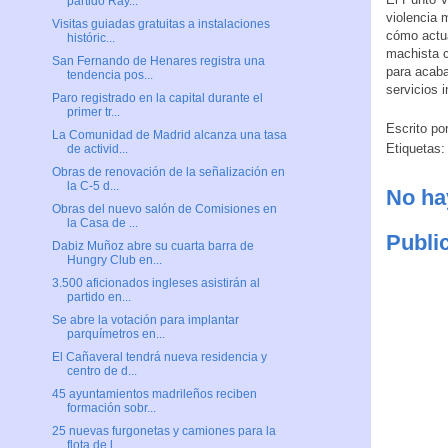
partido Ray...
violencia 
Visitas guiadas gratuitas a instalaciones
cómo actua
históric...
machista c
San Fernando de Henares registra una
para acaba
tendencia pos...
servicios i
Paro registrado en la capital durante el
primer tr...
Escrito po
La Comunidad de Madrid alcanza una tasa
Etiquetas
de activid...
Obras de renovación de la señalización en
la C-5 d...
No ha
Obras del nuevo salón de Comisiones en
la Casa de ...
Publi
Dabiz Muñoz abre su cuarta barra de
Hungry Club en...
3.500 aficionados ingleses asistirán al
partido en...
Se abre la votación para implantar
parquímetros en...
El Cañaveral tendrá nueva residencia y
centro de d...
45 ayuntamientos madrileños reciben
formación sobr...
25 nuevas furgonetas y camiones para la
flota de l...