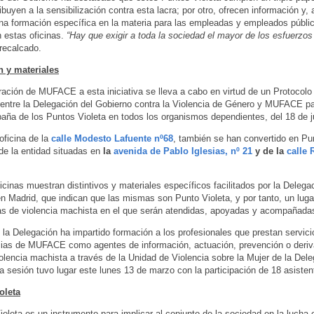
ribuyen a la sensibilización contra esta lacra; por otro, ofrecen información y
a formación específica en la materia para las empleadas y empleados públi
n estas oficinas.
“Hay que exigir a toda la sociedad el mayor de los esfuerzos
 recalcado.
 y materiales
ración de MUFACE a esta iniciativa se lleva a cabo en virtud de un Protocolo
entre la Delegación del Gobierno contra la Violencia de Género y MUFACE par
aña de los Puntos Violeta en todos los organismos dependientes, del 18 de j
oficina de la
calle Modesto Lafuente nº68
, también se han convertido en Pu
de la entidad situadas en
la
avenida de Pablo Iglesias, nº 21
y de la
calle 
ficinas muestran distintivos y materiales específicos facilitados por la Delega
n Madrid, que indican que las mismas son Punto Violeta, y por tanto, un luga
as de violencia machista en el que serán atendidas, apoyadas y acompañada
la Delegación ha impartido formación a los profesionales que prestan servici
ias de MUFACE como agentes de información, actuación, prevención o deriv
olencia machista a través de la Unidad de Violencia sobre la Mujer de la Dele
la sesión tuvo lugar este lunes 13 de marzo con la participación de 18 asisten
oleta
ioleta es un instrumento para implicar al conjunto de la sociedad en la lucha 