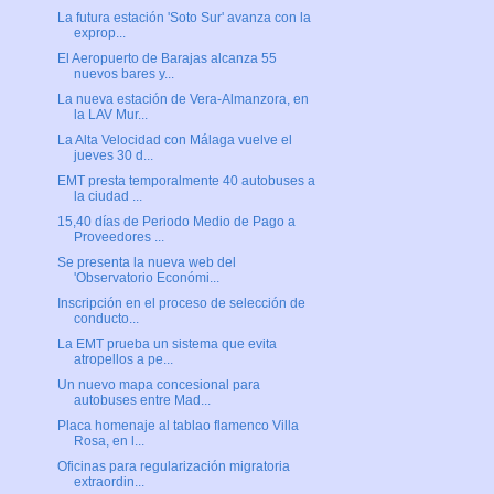
La futura estación 'Soto Sur' avanza con la
exprop...
El Aeropuerto de Barajas alcanza 55
nuevos bares y...
La nueva estación de Vera-Almanzora, en
la LAV Mur...
La Alta Velocidad con Málaga vuelve el
jueves 30 d...
EMT presta temporalmente 40 autobuses a
la ciudad ...
15,40 días de Periodo Medio de Pago a
Proveedores ...
Se presenta la nueva web del
'Observatorio Económi...
Inscripción en el proceso de selección de
conducto...
La EMT prueba un sistema que evita
atropellos a pe...
Un nuevo mapa concesional para
autobuses entre Mad...
Placa homenaje al tablao flamenco Villa
Rosa, en l...
Oficinas para regularización migratoria
extraordin...