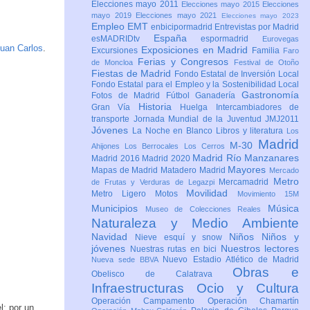
Elecciones mayo 2011
Elecciones mayo 2015
Elecciones
mayo 2019
Elecciones mayo 2021
Elecciones mayo 2023
Empleo
EMT
enbicipormadrid
Entrevistas por Madrid
España
esMADRIDtv
espormadrid
Eurovegas
uan Carlos
.
Exposiciones en Madrid
Excursiones
Familia
Faro
Ferias y Congresos
de Moncloa
Festival de Otoño
Fiestas de Madrid
Fondo Estatal de Inversión Local
Fondo Estatal para el Empleo y la Sostenibilidad Local
Gastronomía
Fotos de Madrid
Fútbol
Ganadería
Historia
Gran Vía
Huelga
Intercambiadores de
transporte
Jornada Mundial de la Juventud JMJ2011
Jóvenes
La Noche en Blanco
Libros y literatura
Los
Madrid
M-30
Ahijones
Los Berrocales
Los Cerros
Madrid Río Manzanares
Madrid 2016
Madrid 2020
Mayores
Mapas de Madrid
Matadero Madrid
Mercado
Metro
Mercamadrid
de Frutas y Verduras de Legazpi
Movilidad
Metro Ligero
Motos
Movimiento 15M
Municipios
Música
Museo de Colecciones Reales
Naturaleza y Medio Ambiente
Navidad
Niños
Niños y
Nieve esquí y snow
jóvenes
Nuestros lectores
Nuestras rutas en bici
Nuevo Estadio Atlético de Madrid
Nueva sede BBVA
Obras e
Obelisco de Calatrava
Infraestructuras
Ocio y Cultura
Operación Campamento
Operación Chamartín
l: por un