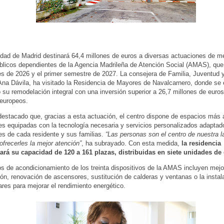
ad de Madrid destinará 64,4 millones de euros a diversas actuaciones de m
blicos dependientes de la Agencia Madrileña de Atención Social (AMAS), que
les de 2026 y el primer semestre de 2027. La consejera de Familia, Juventud 
Ana Dávila, ha visitado la Residencia de Mayores de Navalcarnero, donde se 
 su remodelación integral con una inversión superior a 26,7 millones de euro
 europeos.
destacado que, gracias a esta actuación, el centro dispone de espacios más 
es equipadas con la tecnología necesaria y servicios personalizados adaptad
s de cada residente y sus familias.
“Las personas son el centro de nuestra l
frecerles la mejor atención”
, ha subrayado. Con esta medida,
la residencia
ará su capacidad de 120 a 161 plazas, distribuidas en siete unidades de
os de acondicionamiento de los treinta dispositivos de la AMAS incluyen mejo
ión, renovación de ascensores, sustitución de calderas y ventanas o la instal
ares para mejorar el rendimiento energético.