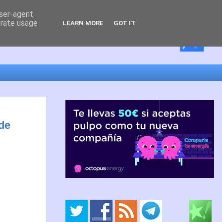
user-agent
erate usage
LEARN MORE
GOT IT
de