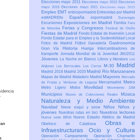
Elecciones mayo 2011
Elecciones mayo 2015
Elecciones
mayo 2019
Elecciones mayo 2021
Elecciones mayo 2023
Empleo
EMT
enbicipormadrid
Entrevistas por Madrid
España
esMADRIDtv
espormadrid
Eurovegas
Exposiciones en Madrid
Excursiones
Familia
Faro
Ferias y Congresos
de Moncloa
Festival de Otoño
Fiestas de Madrid
Fondo Estatal de Inversión Local
Fondo Estatal para el Empleo y la Sostenibilidad Local
Gastronomía
Fotos de Madrid
Fútbol
Ganadería
Historia
Gran Vía
Huelga
Intercambiadores de
transporte
Jornada Mundial de la Juventud JMJ2011
Jóvenes
La Noche en Blanco
Libros y literatura
Los
Madrid
M-30
Ahijones
Los Berrocales
Los Cerros
Madrid Río Manzanares
Madrid 2016
Madrid 2020
Mayores
Mapas de Madrid
Matadero Madrid
Mercado
Metro
Mercamadrid
de Frutas y Verduras de Legazpi
Movilidad
Metro Ligero
Motos
Movimiento 15M
sidencia
Municipios
Música
Museo de Colecciones Reales
y
Naturaleza y Medio Ambiente
Navidad
Niños
Niños y
Nieve esquí y snow
jóvenes
Nuestros lectores
Nuestras rutas en bici
Nuevo Estadio Atlético de Madrid
Nueva sede BBVA
Obras e
ran
Obelisco de Calatrava
Infraestructuras
Ocio y Cultura
Operación Campamento
Operación Chamartín
a