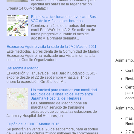
ejecutar las obras de la regeneración
urbana 14.06-Moratalaz I...
Empieza a funcionar el nuevo carril Bus-
VAO de la A-2 en estos horarios
Comienza la fase de pruebas del nuevo
carril Bus-VAO de la A-2. Se activará de
forma progresiva durante el mes de
agosto y la primera semana...
Esperanza Aguirre visita la sede de la JMJ Madrid 2011
Este mediodía, la presidenta de la Comunidad de Madrid
Esperanza Aguirre ha realizado una visita informal a la
sede del Comité Organizador L...
Asimismo, 
Del Moma a Madrid
Cent
El Pabellón Villanueva del Real Jardín Botánico (CSIC)
expone desde el 22 de septiembre y hasta el 14 de
Resi
enero la exposición, On-Site, del M...
Cent
Un eurotaxi para usuarios con movilidad
para
reducida de la línea 7b de Metro entre
conta
Jarama y Hospital del Henares
La Comunidad de Madrid pone en
marcha un servicio de transporte
Asimismo, 
adaptado que conecta las estaciones de
Jarama y Hospital del Henares, en...
más 
Resi
Cupón de la ONCE Madrid 2016
Se pondrán en venta el 28 de septiembre, para el sorteo
2,7 m
del jueves 1 de octubre "Cinco millones de corazonadas