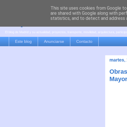
This site uses cookies from Google to 
are shared with Google along with per
es por madrid
statistics, and to detect and address 
El blog de Madrid y su actualidad, proyectos, transporte, movilidad, arquitectura, partici
Este blog
Anunciarse
Contacto
martes, 
Obras
Mayor