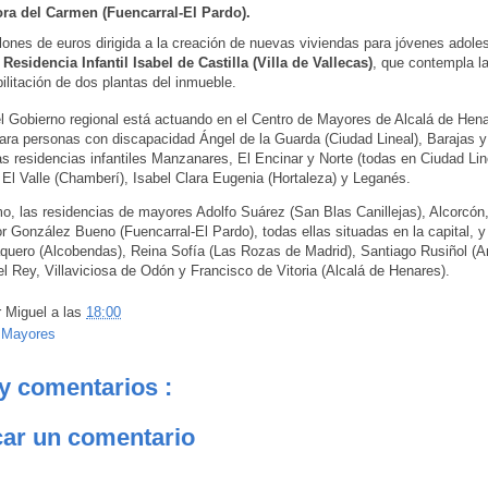
ra del Carmen (Fuencarral-El Pardo).
lones de euros dirigida a la creación de nuevas viviendas para jóvenes adole
a
Residencia Infantil Isabel de Castilla (Villa de Vallecas)
, que contempla l
ilitación de dos plantas del inmueble.
 Gobierno regional está actuando en el Centro de Mayores de Alcalá de Hena
ara personas con discapacidad Ángel de la Guarda (Ciudad Lineal), Barajas y
s residencias infantiles Manzanares, El Encinar y Norte (todas en Ciudad Lin
El Valle (Chamberí), Isabel Clara Eugenia (Hortaleza) y Leganés.
imo, las residencias de mayores Adolfo Suárez (San Blas Canillejas), Alcorcón
r González Bueno (Fuencarral-El Pardo), todas ellas situadas en la capital, y
uero (Alcobendas), Reina Sofía (Las Rozas de Madrid), Santiago Rusiñol (Ar
l Rey, Villaviciosa de Odón y Francisco de Vitoria (Alcalá de Henares).
r
Miguel
a las
18:00
:
Mayores
y comentarios :
car un comentario