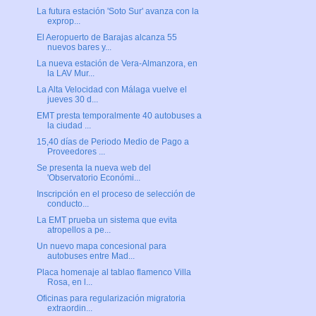
La futura estación 'Soto Sur' avanza con la
exprop...
El Aeropuerto de Barajas alcanza 55
nuevos bares y...
La nueva estación de Vera-Almanzora, en
la LAV Mur...
La Alta Velocidad con Málaga vuelve el
jueves 30 d...
EMT presta temporalmente 40 autobuses a
la ciudad ...
15,40 días de Periodo Medio de Pago a
Proveedores ...
Se presenta la nueva web del
'Observatorio Económi...
Inscripción en el proceso de selección de
conducto...
La EMT prueba un sistema que evita
atropellos a pe...
Un nuevo mapa concesional para
autobuses entre Mad...
Placa homenaje al tablao flamenco Villa
Rosa, en l...
Oficinas para regularización migratoria
extraordin...