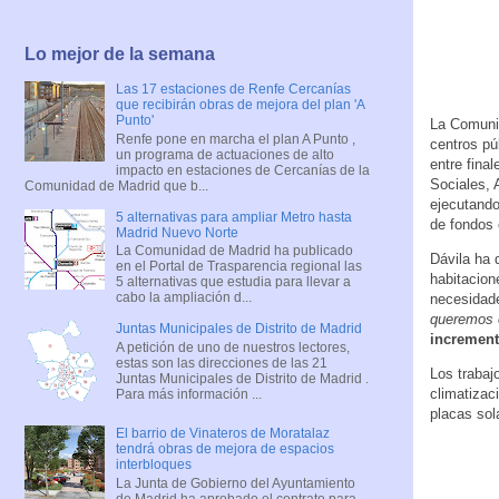
Lo mejor de la semana
Las 17 estaciones de Renfe Cercanías
que recibirán obras de mejora del plan 'A
Punto'
La Comunid
Renfe pone en marcha el plan A Punto ,
centros pú
un programa de actuaciones de alto
entre fina
impacto en estaciones de Cercanías de la
Sociales, 
Comunidad de Madrid que b...
ejecutando
5 alternativas para ampliar Metro hasta
de fondos
Madrid Nuevo Norte
La Comunidad de Madrid ha publicado
Dávila ha 
en el Portal de Trasparencia regional las
habitacion
5 alternativas que estudia para llevar a
cabo la ampliación d...
necesidade
queremos o
Juntas Municipales de Distrito de Madrid
increment
A petición de uno de nuestros lectores,
estas son las direcciones de las 21
Los trabaj
Juntas Municipales de Distrito de Madrid .
climatizac
Para más información ...
placas sol
El barrio de Vinateros de Moratalaz
tendrá obras de mejora de espacios
interbloques
La Junta de Gobierno del Ayuntamiento
de Madrid ha aprobado el contrato para