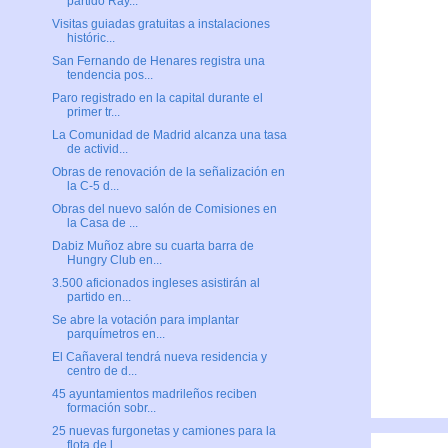
partido Ray...
Visitas guiadas gratuitas a instalaciones
históric...
San Fernando de Henares registra una
tendencia pos...
Paro registrado en la capital durante el
primer tr...
La Comunidad de Madrid alcanza una tasa
de activid...
Obras de renovación de la señalización en
la C-5 d...
Obras del nuevo salón de Comisiones en
la Casa de ...
Dabiz Muñoz abre su cuarta barra de
Hungry Club en...
3.500 aficionados ingleses asistirán al
partido en...
Se abre la votación para implantar
parquímetros en...
El Cañaveral tendrá nueva residencia y
centro de d...
45 ayuntamientos madrileños reciben
formación sobr...
25 nuevas furgonetas y camiones para la
flota de l...