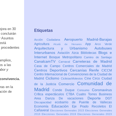
ejora en 30
Etiquetas
 concluirán
y Asuntos
Aeropuerto Madrid-Barajas
Acción Ciudadana
está
Agricultura
App
Arco Verde
Alcalá de Henares
s procedentes
Arquitectura y Urbanismo
Autobuses
Interurbanos
Blogs e
Aviación
Azca
Bibliotecas
Internet
Bosque Metropolitano
Camino de Santiago
amplios,
CanalcamTV
Carreteras de Madrid
Carnaval
os a las
Casa de Campo
Centros Comerciales de Madrid
abor y
Centros Deportivos
Cercanías Renfe
CICCM
Centro Internacional de Convenciones de la Ciudad de
Ciclismo
Madrid
Cine
Circo
Ciudad
 convivencia.
CiclistasMolestos
Comunidad de
Comercio
de la Justicia
ras en la
Madrid
Coronavirus
Conde Duque
Consumo
ación de
Crítica espectáculos
CTBA Cuatro Torres Business
Deporte
Area
Danza
De vacaciones
DGT
ecobarrio de Puente de Vallecas
Discapacidad
Educación
Economía
Eje Prado Recoletos
El
Cañaveral
Elecciones Generales 2015
Elecciones Generales
2016
Elecciones Generales 2019
Elecciones Generales 2023