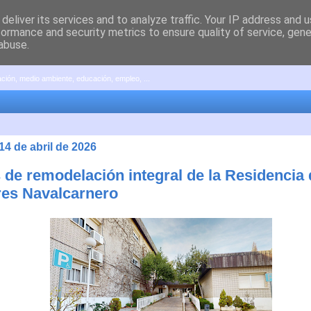
deliver its services and to analyze traffic. Your IP address and 
formance and security metrics to ensure quality of service, gen
abuse.
pación, medio ambiente, educación, empleo, ...
14 de abril de 2026
 de remodelación integral de la Residencia 
es Navalcarnero