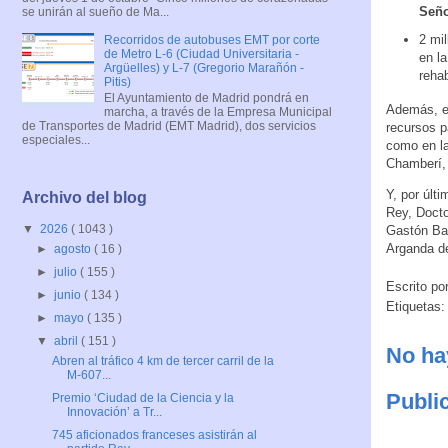
Seño
se unirán al sueño de Ma...
2 mil
Recorridos de autobuses EMT por corte
de Metro L-6 (Ciudad Universitaria -
en l
Argüelles) y L-7 (Gregorio Marañón -
rehab
Pitis)
El Ayuntamiento de Madrid pondrá en
Además, el
marcha, a través de la Empresa Municipal
de Transportes de Madrid (EMT Madrid), dos servicios
recursos p
especiales...
como en la
Chamberí, 
Y, por últ
Archivo del blog
Rey, Docto
▼
2026
( 1043 )
Gastón Baq
Arganda de
►
agosto
( 16 )
►
julio
( 155 )
Escrito po
►
junio
( 134 )
Etiquetas
►
mayo
( 135 )
▼
abril
( 151 )
No ha
Abren al tráfico 4 km de tercer carril de la
M-607...
Publi
Premio ‘Ciudad de la Ciencia y la
Innovación’ a Tr...
745 aficionados franceses asistirán al