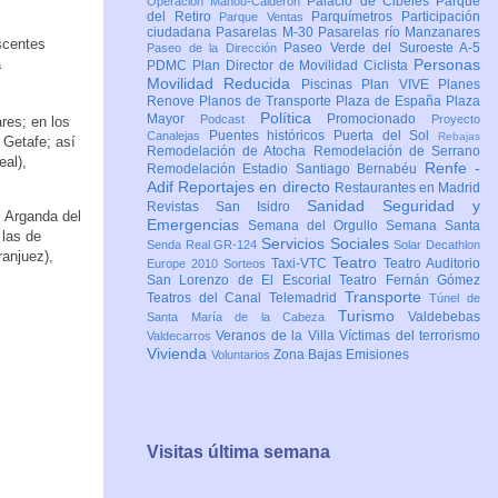
Palacio de Cibeles
Parque
Operación Mahou-Calderón
del Retiro
Parquímetros
Participación
Parque Ventas
ciudadana
Pasarelas M-30
Pasarelas río Manzanares
scentes
Paseo Verde del Suroeste A-5
Paseo de la Dirección
a
Personas
PDMC Plan Director de Movilidad Ciclista
Movilidad Reducida
Piscinas
Plan VIVE
Planes
Renove
Planos de Transporte
Plaza de España
Plaza
Política
Mayor
Promocionado
Podcast
Proyecto
res; en los
Puentes históricos
Puerta del Sol
Canalejas
Rebajas
 Getafe; así
Remodelación de Atocha
Remodelación de Serrano
eal),
Renfe -
Remodelación Estadio Santiago Bernabéu
Adif
Reportajes en directo
Restaurantes en Madrid
Sanidad
Seguridad y
Revistas
San Isidro
, Arganda del
Emergencias
Semana del Orgullo
Semana Santa
 las de
Servicios Sociales
Senda Real GR-124
Solar Decathlon
anjuez),
Teatro
Taxi-VTC
Teatro Auditorio
Europe 2010
Sorteos
San Lorenzo de El Escorial
Teatro Fernán Gómez
Transporte
Teatros del Canal
Telemadrid
Túnel de
Turismo
Valdebebas
Santa María de la Cabeza
Veranos de la Villa
Víctimas del terrorismo
Valdecarros
Vivienda
Zona Bajas Emisiones
Voluntarios
Visitas última semana