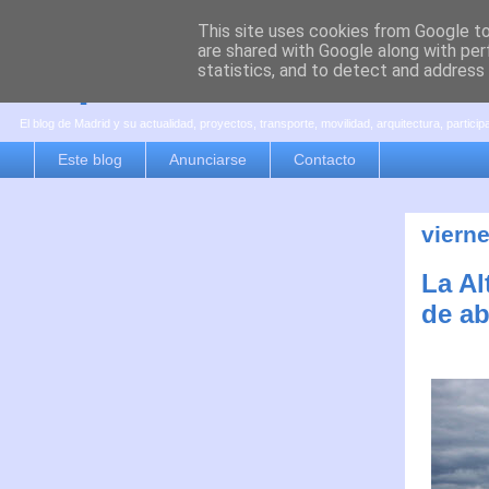
This site uses cookies from Google to 
are shared with Google along with per
es por madrid
statistics, and to detect and address
El blog de Madrid y su actualidad, proyectos, transporte, movilidad, arquitectura, partici
Este blog
Anunciarse
Contacto
vierne
La Al
de ab