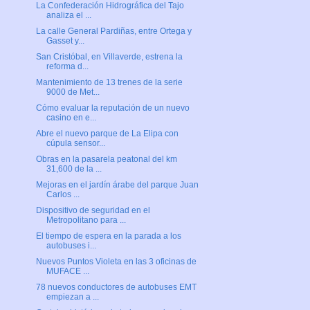
La Confederación Hidrográfica del Tajo
analiza el ...
La calle General Pardiñas, entre Ortega y
Gasset y...
San Cristóbal, en Villaverde, estrena la
reforma d...
Mantenimiento de 13 trenes de la serie
9000 de Met...
Cómo evaluar la reputación de un nuevo
casino en e...
Abre el nuevo parque de La Elipa con
cúpula sensor...
Obras en la pasarela peatonal del km
31,600 de la ...
Mejoras en el jardín árabe del parque Juan
Carlos ...
Dispositivo de seguridad en el
Metropolitano para ...
El tiempo de espera en la parada a los
autobuses i...
Nuevos Puntos Violeta en las 3 oficinas de
MUFACE ...
78 nuevos conductores de autobuses EMT
empiezan a ...