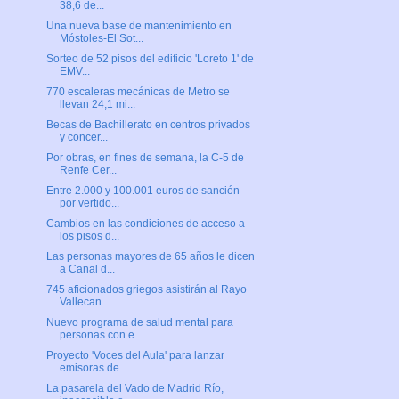
38,6 de...
Una nueva base de mantenimiento en
Móstoles-El Sot...
Sorteo de 52 pisos del edificio 'Loreto 1' de
EMV...
770 escaleras mecánicas de Metro se
llevan 24,1 mi...
Becas de Bachillerato en centros privados
y concer...
Por obras, en fines de semana, la C-5 de
Renfe Cer...
Entre 2.000 y 100.001 euros de sanción
por vertido...
Cambios en las condiciones de acceso a
los pisos d...
Las personas mayores de 65 años le dicen
a Canal d...
745 aficionados griegos asistirán al Rayo
Vallecan...
Nuevo programa de salud mental para
personas con e...
Proyecto 'Voces del Aula' para lanzar
emisoras de ...
La pasarela del Vado de Madrid Río,