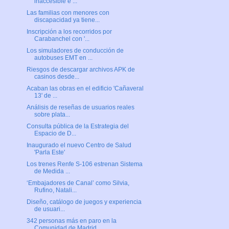
inaccesible e ...
Las familias con menores con
discapacidad ya tiene...
Inscripción a los recorridos por
Carabanchel con '...
Los simuladores de conducción de
autobuses EMT en ...
Riesgos de descargar archivos APK de
casinos desde...
Acaban las obras en el edificio 'Cañaveral
13' de ...
Análisis de reseñas de usuarios reales
sobre plata...
Consulta pública de la Estrategia del
Espacio de D...
Inaugurado el nuevo Centro de Salud
'Parla Este'
Los trenes Renfe S-106 estrenan Sistema
de Medida ...
‘Embajadores de Canal’ como Silvia,
Rufino, Natali...
Diseño, catálogo de juegos y experiencia
de usuari...
342 personas más en paro en la
Comunidad de Madrid...