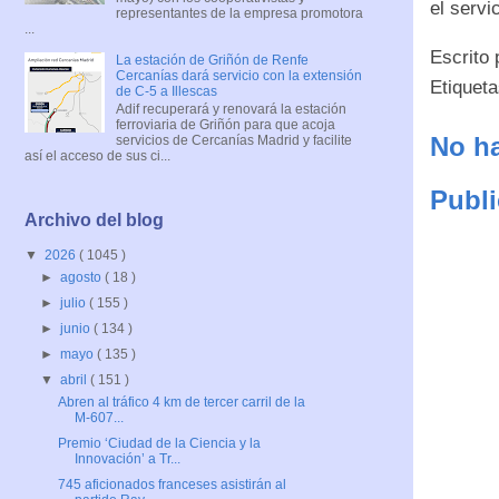
el servi
representantes de la empresa promotora
...
Escrito
La estación de Griñón de Renfe
Cercanías dará servicio con la extensión
Etiquet
de C-5 a Illescas
Adif recuperará y renovará la estación
ferroviaria de Griñón para que acoja
No ha
servicios de Cercanías Madrid y facilite
así el acceso de sus ci...
Publi
Archivo del blog
▼
2026
( 1045 )
►
agosto
( 18 )
►
julio
( 155 )
►
junio
( 134 )
►
mayo
( 135 )
▼
abril
( 151 )
Abren al tráfico 4 km de tercer carril de la
M-607...
Premio ‘Ciudad de la Ciencia y la
Innovación’ a Tr...
745 aficionados franceses asistirán al