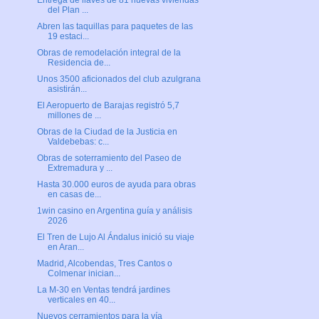
Entrega de llaves de 81 nuevas viviendas
del Plan ...
Abren las taquillas para paquetes de las
19 estaci...
Obras de remodelación integral de la
Residencia de...
Unos 3500 aficionados del club azulgrana
asistirán...
El Aeropuerto de Barajas registró 5,7
millones de ...
Obras de la Ciudad de la Justicia en
Valdebebas: c...
Obras de soterramiento del Paseo de
Extremadura y ...
Hasta 30.000 euros de ayuda para obras
en casas de...
1win casino en Argentina guía y análisis
2026
El Tren de Lujo Al Ándalus inició su viaje
en Aran...
Madrid, Alcobendas, Tres Cantos o
Colmenar inician...
La M-30 en Ventas tendrá jardines
verticales en 40...
Nuevos cerramientos para la vía