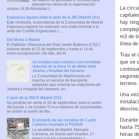
ejecutar las obras de la regeneración
La circu
urbana 14.06-Moratalaz I...
capitale
Esperanza Aguirre visita la sede de la JMJ Madrid 2011
hay ning
Este mediodía, la presidenta de la Comunidad de Madrid
Esperanza Aguirre ha realizado una visita informal a la
complej
sede del Comité Organizador L...
m3 de ti
Del Moma a Madrid
línea de
El Pabellón Villanueva del Real Jardín Botánico (CSIC)
expone desde el 22 de septiembre y hasta el 14 de
enero la exposición, On-Site, del M...
Tras el 
que se d
Un eurotaxi para usuarios con movilidad
reducida de la línea 7b de Metro entre
continua
Jarama y Hospital del Henares
segurida
La Comunidad de Madrid pone en
marcha un servicio de transporte
terreno.
adaptado que conecta las estaciones de
Jarama y Hospital del Henares, en...
Una vez
Cupón de la ONCE Madrid 2016
instalac
Se pondrán en venta el 28 de septiembre, para el sorteo
del jueves 1 de octubre "Cinco millones de corazonadas
desvíos,
se unirán al sueño de Ma...
Durante 
El proyecto de las cocheras de Cuatro
Caminos incumple el PGOUM
hasta 75
La alcaldesa de Madrid, Manuela
horas de
Carmena, se reunió ayer (martes, 17
mayo) con los cooperativistas y