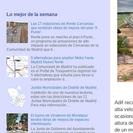
Lo mejor de la semana
Las 17 estaciones de Renfe Cercanías
que recibirán obras de mejora del plan 'A
Punto'
Renfe pone en marcha el plan A Punto ,
un programa de actuaciones de alto
impacto en estaciones de Cercanías de la
Comunidad de Madrid que b...
5 alternativas para ampliar Metro hasta
Madrid Nuevo Norte
La Comunidad de Madrid ha publicado
en el Portal de Trasparencia regional las
5 alternativas que estudia para llevar a
cabo la ampliación d...
Juntas Municipales de Distrito de Madrid
A petición de uno de nuestros lectores,
estas son las direcciones de las 21
Juntas Municipales de Distrito de Madrid .
Adif rec
Para más información ...
alta vel
ocasiona
El barrio de Vinateros de Moratalaz
tendrá obras de mejora de espacios
altura d
interbloques
La Junta de Gobierno del Ayuntamiento
de un m
de Madrid ha aprobado el contrato para