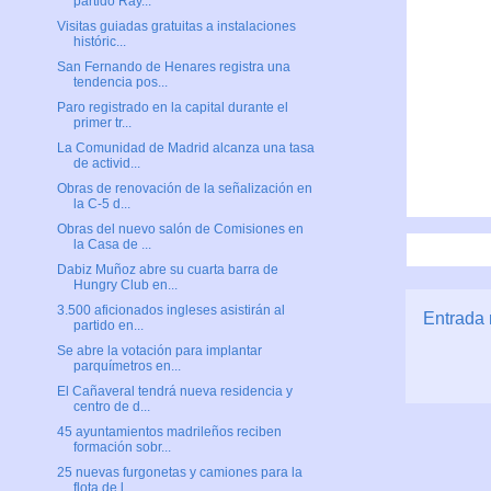
partido Ray...
Visitas guiadas gratuitas a instalaciones
históric...
San Fernando de Henares registra una
tendencia pos...
Paro registrado en la capital durante el
primer tr...
La Comunidad de Madrid alcanza una tasa
de activid...
Obras de renovación de la señalización en
la C-5 d...
Obras del nuevo salón de Comisiones en
la Casa de ...
Dabiz Muñoz abre su cuarta barra de
Hungry Club en...
3.500 aficionados ingleses asistirán al
Entrada 
partido en...
Se abre la votación para implantar
parquímetros en...
El Cañaveral tendrá nueva residencia y
centro de d...
45 ayuntamientos madrileños reciben
formación sobr...
25 nuevas furgonetas y camiones para la
flota de l...