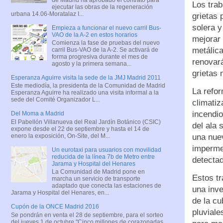
Los trab
ejecutar las obras de la regeneración
urbana 14.06-Moratalaz I...
grietas 
solera y
Empieza a funcionar el nuevo carril Bus-
VAO de la A-2 en estos horarios
mejorar 
Comienza la fase de pruebas del nuevo
metálica
carril Bus-VAO de la A-2. Se activará de
forma progresiva durante el mes de
renovará
agosto y la primera semana...
grietas 
Esperanza Aguirre visita la sede de la JMJ Madrid 2011
Este mediodía, la presidenta de la Comunidad de Madrid
La refo
Esperanza Aguirre ha realizado una visita informal a la
sede del Comité Organizador L...
climatiz
incendio
Del Moma a Madrid
El Pabellón Villanueva del Real Jardín Botánico (CSIC)
del ala 
expone desde el 22 de septiembre y hasta el 14 de
enero la exposición, On-Site, del M...
una nuev
impermea
Un eurotaxi para usuarios con movilidad
reducida de la línea 7b de Metro entre
detecta
Jarama y Hospital del Henares
La Comunidad de Madrid pone en
Estos t
marcha un servicio de transporte
adaptado que conecta las estaciones de
una inve
Jarama y Hospital del Henares, en...
de la cu
Cupón de la ONCE Madrid 2016
pluviale
Se pondrán en venta el 28 de septiembre, para el sorteo
del jueves 1 de octubre "Cinco millones de corazonadas