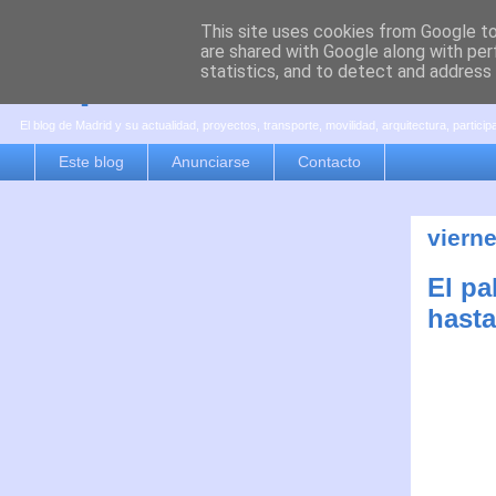
This site uses cookies from Google to 
are shared with Google along with per
es por madrid
statistics, and to detect and address
El blog de Madrid y su actualidad, proyectos, transporte, movilidad, arquitectura, partici
Este blog
Anunciarse
Contacto
vierne
El pa
hasta