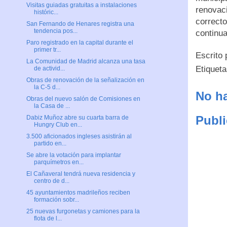
Visitas guiadas gratuitas a instalaciones
renovaci
históric...
correct
San Fernando de Henares registra una
tendencia pos...
continua
Paro registrado en la capital durante el
primer tr...
Escrito
La Comunidad de Madrid alcanza una tasa
Etiquet
de activid...
Obras de renovación de la señalización en
la C-5 d...
No ha
Obras del nuevo salón de Comisiones en
la Casa de ...
Publi
Dabiz Muñoz abre su cuarta barra de
Hungry Club en...
3.500 aficionados ingleses asistirán al
partido en...
Se abre la votación para implantar
parquímetros en...
El Cañaveral tendrá nueva residencia y
centro de d...
45 ayuntamientos madrileños reciben
formación sobr...
25 nuevas furgonetas y camiones para la
flota de l...