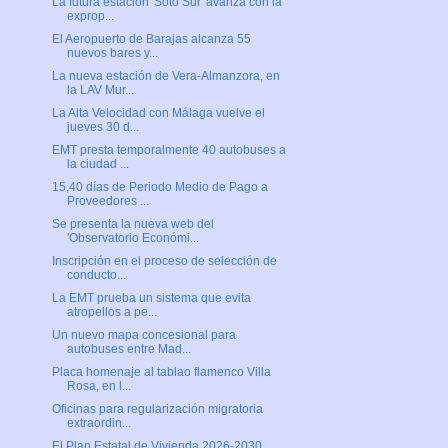
La futura estación 'Soto Sur' avanza con la
exprop...
El Aeropuerto de Barajas alcanza 55
nuevos bares y...
La nueva estación de Vera-Almanzora, en
la LAV Mur...
La Alta Velocidad con Málaga vuelve el
jueves 30 d...
EMT presta temporalmente 40 autobuses a
la ciudad ...
15,40 días de Periodo Medio de Pago a
Proveedores ...
Se presenta la nueva web del
'Observatorio Económi...
Inscripción en el proceso de selección de
conducto...
La EMT prueba un sistema que evita
atropellos a pe...
Un nuevo mapa concesional para
autobuses entre Mad...
Placa homenaje al tablao flamenco Villa
Rosa, en l...
Oficinas para regularización migratoria
extraordin...
El Plan Estatal de Vivienda 2026-2030