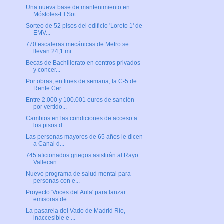
Una nueva base de mantenimiento en
Móstoles-El Sot...
Sorteo de 52 pisos del edificio 'Loreto 1' de
EMV...
770 escaleras mecánicas de Metro se
llevan 24,1 mi...
Becas de Bachillerato en centros privados
y concer...
Por obras, en fines de semana, la C-5 de
Renfe Cer...
Entre 2.000 y 100.001 euros de sanción
por vertido...
Cambios en las condiciones de acceso a
los pisos d...
Las personas mayores de 65 años le dicen
a Canal d...
745 aficionados griegos asistirán al Rayo
Vallecan...
Nuevo programa de salud mental para
personas con e...
Proyecto 'Voces del Aula' para lanzar
emisoras de ...
La pasarela del Vado de Madrid Río,
inaccesible e ...