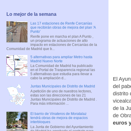
Lo mejor de la semana
Las 17 estaciones de Renfe Cercanías
que recibirán obras de mejora del plan 'A
Punto'
Renfe pone en marcha el plan A Punto ,
un programa de actuaciones de alto
impacto en estaciones de Cercanías de la
Comunidad de Madrid que b...
5 alternativas para ampliar Metro hasta
Madrid Nuevo Norte
La Comunidad de Madrid ha publicado
en el Portal de Trasparencia regional las
5 alternativas que estudia para llevar a
El Ayun
cabo la ampliación d...
del pab
Juntas Municipales de Distrito de Madrid
A petición de uno de nuestros lectores,
distrit
estas son las direcciones de las 21
Juntas Municipales de Distrito de Madrid .
vicealc
Para más información ...
de la J
El barrio de Vinateros de Moratalaz
de Obr
tendrá obras de mejora de espacios
euros y
interbloques
La Junta de Gobierno del Ayuntamiento
de Madrid ha aprobado el contrato para