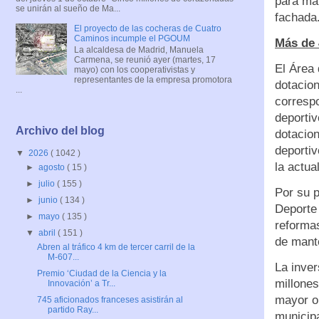
para man
se unirán al sueño de Ma...
fachada
El proyecto de las cocheras de Cuatro
Caminos incumple el PGOUM
Más de 
La alcaldesa de Madrid, Manuela
Carmena, se reunió ayer (martes, 17
El Área 
mayo) con los cooperativistas y
representantes de la empresa promotora
dotacion
...
corresp
deportiv
Archivo del blog
dotacio
deporti
▼
2026
( 1042 )
la actua
►
agosto
( 15 )
►
julio
( 155 )
Por su p
►
junio
( 134 )
Deporte
►
mayo
( 135 )
reformas
▼
abril
( 151 )
de mant
Abren al tráfico 4 km de tercer carril de la
M-607...
La inver
Premio ‘Ciudad de la Ciencia y la
millones
Innovación’ a Tr...
mayor o
745 aficionados franceses asistirán al
partido Ray...
municipa