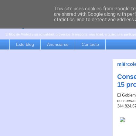
This site uses cookies from Google to 
are shared with Google along with per
es por madrid
statistics, and to detect and address 
El blog de Madrid y su actualidad, proyectos, transporte, movilidad, arquitectura, partici
Este blog
Anunciarse
Contacto
miércol
Conse
15 pr
El Gobiern
conservaci
344.824.67