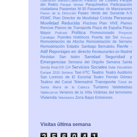
Palacio de Cibeles
Parque
Operación Mahou-Calderón
del Retiro
Parquímetros
Participación
Parque Ventas
ciudadana
Pasarelas M-30
Pasarelas río Manzanares
Paseo Verde del Suroeste A-5
Paseo de la Dirección
Personas
PDMC Plan Director de Movilidad Ciclista
Movilidad Reducida
Piscinas
Plan VIVE
Planes
Renove
Planos de Transporte
Plaza de España
Plaza
Política
Mayor
Promocionado
Podcast
Proyecto
Puentes históricos
Puerta del Sol
Canalejas
Rebajas
Remodelación de Atocha
Remodelación de Serrano
Renfe -
Remodelación Estadio Santiago Bernabéu
Adif
Reportajes en directo
Restaurantes en Madrid
Sanidad
Seguridad y
Revistas
San Isidro
Emergencias
Semana del Orgullo
Semana Santa
Servicios Sociales
Senda Real GR-124
Solar Decathlon
Teatro
Taxi-VTC
Teatro Auditorio
Europe 2010
Sorteos
San Lorenzo de El Escorial
Teatro Fernán Gómez
Transporte
Teatros del Canal
Telemadrid
Túnel de
Turismo
Valdebebas
Santa María de la Cabeza
Veranos de la Villa
Víctimas del terrorismo
Valdecarros
Vivienda
Zona Bajas Emisiones
Voluntarios
Visitas última semana
2
5
6
0
4
1