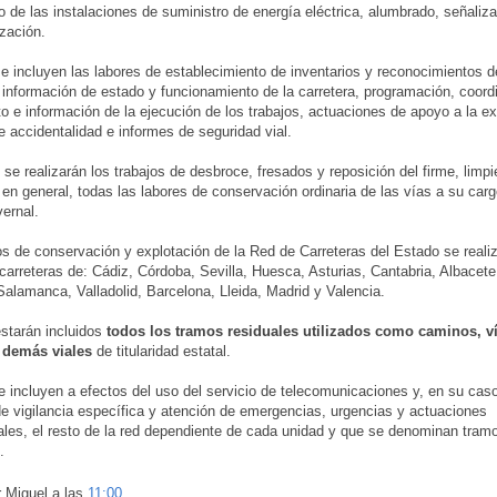
o de las instalaciones de suministro de energía eléctrica, alumbrado, señaliza
zación.
 incluyen las labores de establecimiento de inventarios y reconocimientos d
información de estado y funcionamiento de la carretera, programación, coord
o e información de la ejecución de los trabajos, actuaciones de apoyo a la ex
e accidentalidad e informes de seguridad vial.
se realizarán los trabajos de desbroce, fresados y reposición del firme, limp
 en general, todas las labores de conservación ordinaria de las vías a su car
vernal.
os de conservación y explotación de la Red de Carreteras del Estado se reali
 carreteras de: Cádiz, Córdoba, Sevilla, Huesca, Asturias, Cantabria, Albacete
Salamanca, Valladolid, Barcelona, Lleida, Madrid y Valencia.
starán incluidos
todos los tramos residuales utilizados como caminos, v
y demás viales
de titularidad estatal.
 incluyen a efectos del uso del servicio de telecomunicaciones y, en su cas
de vigilancia específica y atención de emergencias, urgencias y actuaciones
les, el resto de la red dependiente de cada unidad y que se denominan tram
.
r
Miguel
a las
11:00