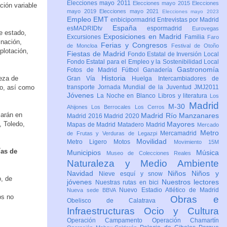
Elecciones mayo 2011
Elecciones mayo 2015
Elecciones
ción variable
mayo 2019
Elecciones mayo 2021
Elecciones mayo 2023
Empleo
EMT
enbicipormadrid
Entrevistas por Madrid
España
esMADRIDtv
espormadrid
Eurovegas
e estado,
Exposiciones en Madrid
Excursiones
Familia
Faro
inación,
Ferias y Congresos
de Moncloa
Festival de Otoño
plotación,
Fiestas de Madrid
Fondo Estatal de Inversión Local
Fondo Estatal para el Empleo y la Sostenibilidad Local
Gastronomía
Fotos de Madrid
Fútbol
Ganadería
Historia
ieza de
Gran Vía
Huelga
Intercambiadores de
go, así como
transporte
Jornada Mundial de la Juventud JMJ2011
Jóvenes
La Noche en Blanco
Libros y literatura
Los
Madrid
M-30
Ahijones
Los Berrocales
Los Cerros
zarán en
Madrid Río Manzanares
Madrid 2016
Madrid 2020
, Toledo,
Mayores
Mapas de Madrid
Matadero Madrid
Mercado
Metro
Mercamadrid
de Frutas y Verduras de Legazpi
Movilidad
Metro Ligero
Motos
Movimiento 15M
ías de
Municipios
Música
Museo de Colecciones Reales
Naturaleza y Medio Ambiente
Navidad
Niños
Niños y
Nieve esquí y snow
o, de
jóvenes
Nuestros lectores
Nuestras rutas en bici
Nuevo Estadio Atlético de Madrid
Nueva sede BBVA
os no
Obras e
Obelisco de Calatrava
Infraestructuras
Ocio y Cultura
Operación Campamento
Operación Chamartín