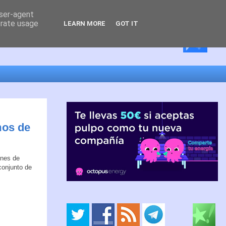
user-agent
erate usage
LEARN MORE
GOT IT
mos de
ones de
conjunto de