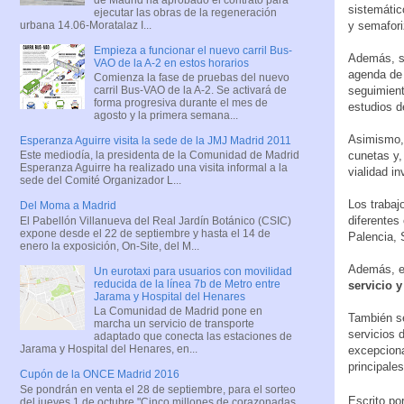
sistemátic
ejecutar las obras de la regeneración
urbana 14.06-Moratalaz I...
y semafori
Empieza a funcionar el nuevo carril Bus-
Además, se
VAO de la A-2 en estos horarios
agenda de 
Comienza la fase de pruebas del nuevo
seguimient
carril Bus-VAO de la A-2. Se activará de
forma progresiva durante el mes de
estudios d
agosto y la primera semana...
Asimismo, 
Esperanza Aguirre visita la sede de la JMJ Madrid 2011
cunetas y,
Este mediodía, la presidenta de la Comunidad de Madrid
Esperanza Aguirre ha realizado una visita informal a la
vialidad in
sede del Comité Organizador L...
Los trabaj
Del Moma a Madrid
diferentes
El Pabellón Villanueva del Real Jardín Botánico (CSIC)
expone desde el 22 de septiembre y hasta el 14 de
Palencia, 
enero la exposición, On-Site, del M...
Además, e
Un eurotaxi para usuarios con movilidad
reducida de la línea 7b de Metro entre
servicio 
Jarama y Hospital del Henares
La Comunidad de Madrid pone en
También se
marcha un servicio de transporte
servicios 
adaptado que conecta las estaciones de
Jarama y Hospital del Henares, en...
excepciona
principales
Cupón de la ONCE Madrid 2016
Se pondrán en venta el 28 de septiembre, para el sorteo
Escrito po
del jueves 1 de octubre "Cinco millones de corazonadas