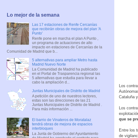
Lo mejor de la semana
Las 17 estaciones de Renfe Cercanías
que recibirán obras de mejora del plan 'A
Punto'
Renfe pone en marcha el plan A Punto ,
un programa de actuaciones de alto
impacto en estaciones de Cercanías de la
Comunidad de Madrid que b...
5 alternativas para ampliar Metro hasta
Madrid Nuevo Norte
La Comunidad de Madrid ha publicado
en el Portal de Trasparencia regional las
5 alternativas que estudia para llevar a
cabo la ampliación d...
Los contra
Juntas Municipales de Distrito de Madrid
Autónomas 
A petición de uno de nuestros lectores,
Cataluña y
estas son las direcciones de las 21
Juntas Municipales de Distrito de Madrid .
Los contra
Para más información ...
explotació
que se pre
El barrio de Vinateros de Moratalaz
tendrá obras de mejora de espacios
interbloques
Entre los 
La Junta de Gobierno del Ayuntamiento
de vigilan
de Madrid ha aprobado el contrato para