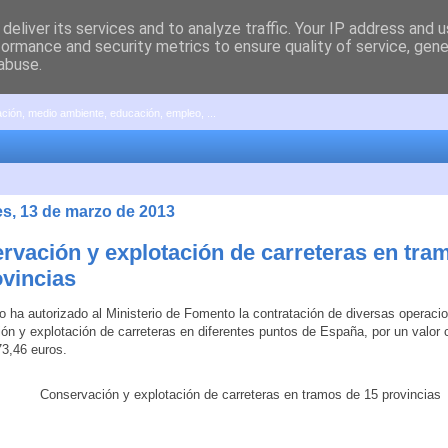
deliver its services and to analyze traffic. Your IP address and 
formance and security metrics to ensure quality of service, gen
abuse.
pación, medio ambiente, educación, empleo, ...
es, 13 de marzo de 2013
rvación y explotación de carreteras en tra
ovincias
o ha autorizado al Ministerio de Fomento la contratación de diversas operaci
ón y explotación de carreteras en diferentes puntos de España, por un valor 
3,46 euros.