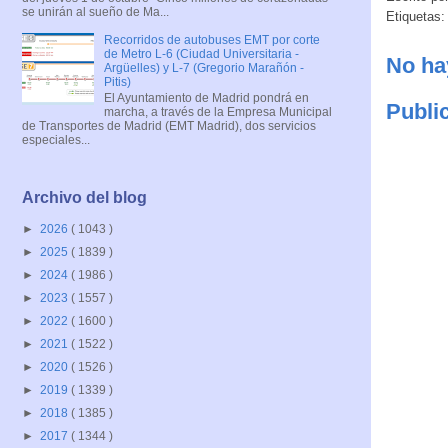
se unirán al sueño de Ma...
Etiquetas
Recorridos de autobuses EMT por corte
de Metro L-6 (Ciudad Universitaria -
No ha
Argüelles) y L-7 (Gregorio Marañón -
Pitis)
El Ayuntamiento de Madrid pondrá en
Publi
marcha, a través de la Empresa Municipal
de Transportes de Madrid (EMT Madrid), dos servicios
especiales...
Archivo del blog
►
2026
( 1043 )
►
2025
( 1839 )
►
2024
( 1986 )
►
2023
( 1557 )
►
2022
( 1600 )
►
2021
( 1522 )
►
2020
( 1526 )
►
2019
( 1339 )
►
2018
( 1385 )
►
2017
( 1344 )