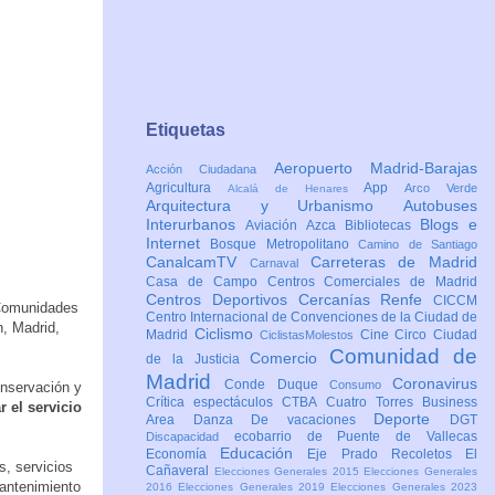
Etiquetas
Aeropuerto Madrid-Barajas
Acción Ciudadana
Agricultura
App
Arco Verde
Alcalá de Henares
Arquitectura y Urbanismo
Autobuses
Interurbanos
Blogs e
Aviación
Azca
Bibliotecas
Internet
Bosque Metropolitano
Camino de Santiago
CanalcamTV
Carreteras de Madrid
Carnaval
Casa de Campo
Centros Comerciales de Madrid
Centros Deportivos
Cercanías Renfe
CICCM
 Comunidades
Centro Internacional de Convenciones de la Ciudad de
n, Madrid,
Ciclismo
Madrid
Cine
Circo
Ciudad
CiclistasMolestos
Comunidad de
Comercio
de la Justicia
Madrid
Coronavirus
Conde Duque
Consumo
onservación y
Crítica espectáculos
CTBA Cuatro Torres Business
r el servicio
Deporte
Area
Danza
De vacaciones
DGT
ecobarrio de Puente de Vallecas
Discapacidad
Educación
Economía
Eje Prado Recoletos
El
s, servicios
Cañaveral
Elecciones Generales 2015
Elecciones Generales
mantenimiento
2016
Elecciones Generales 2019
Elecciones Generales 2023