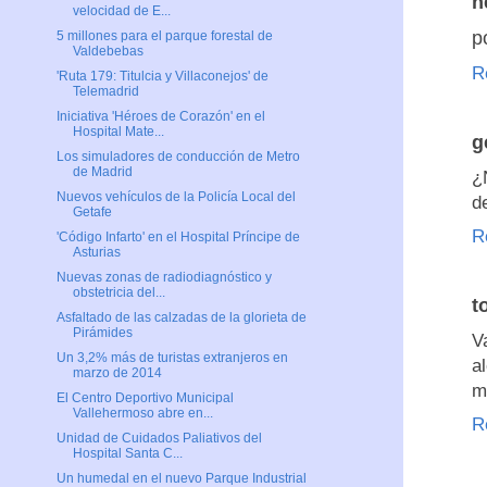
h
velocidad de E...
p
5 millones para el parque forestal de
Valdebebas
R
'Ruta 179: Titulcia y Villaconejos' de
Telemadrid
Iniciativa 'Héroes de Corazón' en el
Hospital Mate...
g
Los simuladores de conducción de Metro
de Madrid
¿
Nuevos vehículos de la Policía Local del
d
Getafe
R
'Código Infarto' en el Hospital Príncipe de
Asturias
Nuevas zonas de radiodiagnóstico y
obstetricia del...
t
Asfaltado de las calzadas de la glorieta de
Pirámides
V
Un 3,2% más de turistas extranjeros en
a
marzo de 2014
m
El Centro Deportivo Municipal
Vallehermoso abre en...
R
Unidad de Cuidados Paliativos del
Hospital Santa C...
Un humedal en el nuevo Parque Industrial