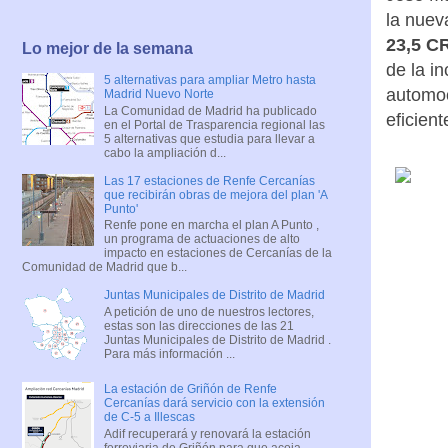
la nuev
23,5 C
Lo mejor de la semana
de la i
5 alternativas para ampliar Metro hasta
automoc
Madrid Nuevo Norte
La Comunidad de Madrid ha publicado
eficient
en el Portal de Trasparencia regional las
5 alternativas que estudia para llevar a
cabo la ampliación d...
Las 17 estaciones de Renfe Cercanías
que recibirán obras de mejora del plan 'A
Punto'
Renfe pone en marcha el plan A Punto ,
un programa de actuaciones de alto
impacto en estaciones de Cercanías de la
Comunidad de Madrid que b...
Juntas Municipales de Distrito de Madrid
A petición de uno de nuestros lectores,
estas son las direcciones de las 21
Juntas Municipales de Distrito de Madrid .
Para más información ...
La estación de Griñón de Renfe
Cercanías dará servicio con la extensión
de C-5 a Illescas
Adif recuperará y renovará la estación
ferroviaria de Griñón para que acoja