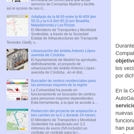
servicios de Cercanías Madrid y facilite
así el acceso de sus ci...
Asfaltado de la M-50 entre la M-409 (km
55,5) y la A-6 (km 85,3) por Boadilla,
Majadahonda y Las Rozas
El Ministerio de Transportes y Movilidad
Sostenible, a través de la Sociedad
Estatal de Infraestructuras del Transporte
Terrestre (Seitt), v...
Durante
Urbanización del ámbito Antonio López-
Compañ
avenida de Córdoba
El Ayuntamiento de Madrid ha aprobado,
objetiv
definitivamente, el proyecto de
los vec
urbanización del ámbito Antonio López-
avenida de Córdoba , en el dist...
por dic
Buscador de centros residenciales para
las personas mayores de la región
En la C
La Comunidad ha puesto en
funcionamiento un buscador de centros
AutoGas
para personas mayores dependientes.
Esta herramienta, a la que se accede a ...
servic
Redacción del proyecto de ampliación a
nuevas 
tres carriles en la A-1 durante 24 meses
funcion
El Ministerio de Transportes y Movilidad
Sostenible ha adjudicado por 3,3
han pue
millones de euros (IVA incluido) un
contrato un contrato para la r...