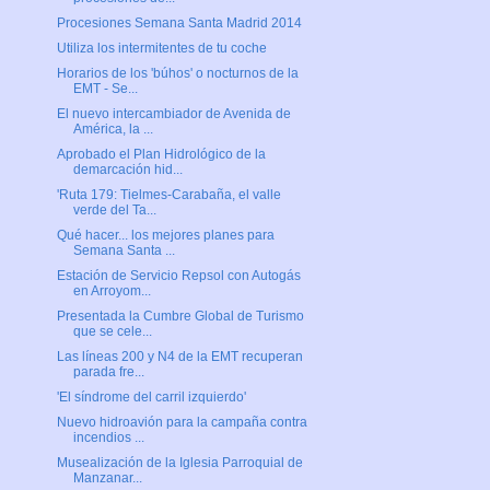
Procesiones Semana Santa Madrid 2014
Utiliza los intermitentes de tu coche
Horarios de los 'búhos' o nocturnos de la
EMT - Se...
El nuevo intercambiador de Avenida de
América, la ...
Aprobado el Plan Hidrológico de la
demarcación hid...
'Ruta 179: Tielmes-Carabaña, el valle
verde del Ta...
Qué hacer... los mejores planes para
Semana Santa ...
Estación de Servicio Repsol con Autogás
en Arroyom...
Presentada la Cumbre Global de Turismo
que se cele...
Las líneas 200 y N4 de la EMT recuperan
parada fre...
'El síndrome del carril izquierdo'
Nuevo hidroavión para la campaña contra
incendios ...
Musealización de la Iglesia Parroquial de
Manzanar...