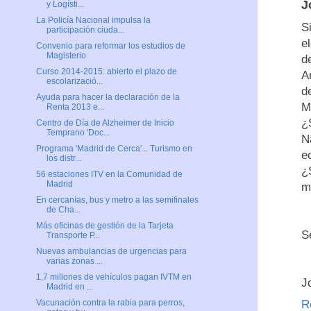
J
y Logísti...
La Policía Nacional impulsa la
S
participación ciuda...
e
Convenio para reformar los estudios de
Magisterio
d
Curso 2014-2015: abierto el plazo de
A
escolarizació...
d
Ayuda para hacer la declaración de la
M
Renta 2013 e...
¿
Centro de Día de Alzheimer de Inicio
Temprano 'Doc...
N
Programa 'Madrid de Cerca'... Turismo en
e
los distr...
¿
56 estaciones ITV en la Comunidad de
Madrid
m
En cercanías, bus y metro a las semifinales
de Cha...
Más oficinas de gestión de la Tarjeta
S
Transporte P...
Nuevas ambulancias de urgencias para
varias zonas ...
1,7 millones de vehículos pagan IVTM en
J
Madrid en ...
R
Vacunación contra la rabia para perros,