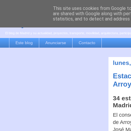
This site uses cookies from Google to 
are shared with Google along with per
es por madrid
statistics, and to detect and address
El blog de Madrid y su actualidad, proyectos, transporte, movilidad, arquitectura, partici
Este blog
Anunciarse
Contacto
lunes,
Estac
Arro
34 es
Madri
El cons
de Arro
José Ma