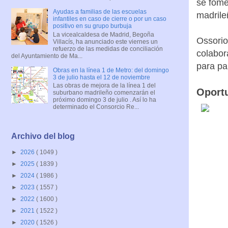
se fome
Ayudas a familias de las escuelas
madrile
infantiles en caso de cierre o por un caso
positivo en su grupo burbuja
La vicealcaldesa de Madrid, Begoña
Ossorio
Villacís, ha anunciado este viernes un
refuerzo de las medidas de conciliación
colabor
del Ayuntamiento de Ma...
para pa
Obras en la línea 1 de Metro: del domingo
3 de julio hasta el 12 de noviembre
Las obras de mejora de la línea 1 del
Oportu
suburbano madrileño comenzarán el
próximo domingo 3 de julio . Así lo ha
determinado el Consorcio Re...
Archivo del blog
►
2026
( 1049 )
►
2025
( 1839 )
►
2024
( 1986 )
►
2023
( 1557 )
►
2022
( 1600 )
►
2021
( 1522 )
►
2020
( 1526 )