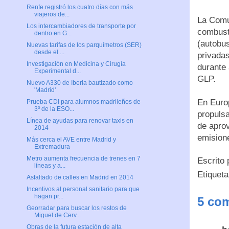
Renfe registró los cuatro días con más
viajeros de...
La Comu
Los intercambiadores de transporte por
combusti
dentro en G...
(autobus
Nuevas tarifas de los parquímetros (SER)
desde el ...
privadas
Investigación en Medicina y Cirugía
durante 
Experimental d...
GLP.
Nuevo A330 de Iberia bautizado como
'Madrid'
En Europ
Prueba CDI para alumnos madrileños de
3º de la ESO...
propulsa
Línea de ayudas para renovar taxis en
de apro
2014
emisione
Más cerca el AVE entre Madrid y
Extremadura
Metro aumenta frecuencia de trenes en 7
Escrito
líneas y a...
Etiquet
Asfaltado de calles en Madrid en 2014
Incentivos al personal sanitario para que
hagan pr...
5 com
Georradar para buscar los restos de
Miguel de Cerv...
Obras de la futura estación de alta