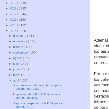
►
2019
( 1339 )
►
2018
( 1385 )
►
2017
( 1344 )
►
2016
( 1168 )
►
2015
( 1182 )
▼
2014
( 1415 )
►
diciembre
( 94 )
Además,
►
noviembre
( 82 )
vinculad
►
octubre
( 114 )
los
bene
►
septiembre
( 100 )
renovaci
►
agosto
( 62 )
empresas
►
julio
( 140 )
►
junio
( 125 )
Por otro
►
mayo
( 121 )
los veh
▼
abril
( 132 )
volumen 
Dos nuevos autobuses híbridos para
Alcobendas y Sa...
estimaci
Ampliación de EADS CASA, factoría
destacar
puntera de la in...
infraes
Dispositivo especial de la DGT para el
de obra c
puente 1º d...