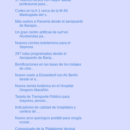
57 nuevos cursos con mayor salida
profesional para...
Cortes en la A-1 cerca de la M-40.
Madrugada del s...
Más vuelos a Panamá desde el aeropuerto
de Barajas...
Un gran centro artificial de surf en
Alcobendas pa...
Nuevos coches todoterreno para el
Seprona
297 rutas programadas desde el
Aeropuerto de Baraj...
Bonificaciones en las tasas de los rodajes
de cine...
Nuevo vuelo a Düsseldorf con Air Berlín
desde el a...
Nueva senda botánica en el Hospital
Gregorio Marañón
Tarjeta de Transporte Público para
mayores, pensio...
Indicadores de calidad de hospitales y
centros de ...
Nuevo arco quirúrgico portátil para cirugía
ocular...
Comunicado de la 'Plataforma Vecinal