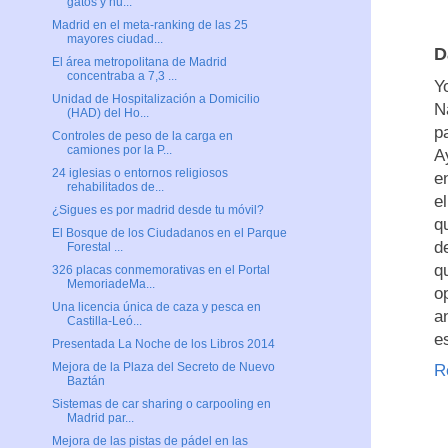
gatos y hu...
Madrid en el meta-ranking de las 25
mayores ciudad...
D
El área metropolitana de Madrid
concentraba a 7,3 ...
Y
Unidad de Hospitalización a Domicilio
N
(HAD) del Ho...
p
Controles de peso de la carga en
camiones por la P...
A
24 iglesias o entornos religiosos
e
rehabilitados de...
e
¿Sigues es por madrid desde tu móvil?
q
El Bosque de los Ciudadanos en el Parque
d
Forestal ...
q
326 placas conmemorativas en el Portal
MemoriadeMa...
o
Una licencia única de caza y pesca en
a
Castilla-Leó...
es
Presentada La Noche de los Libros 2014
Mejora de la Plaza del Secreto de Nuevo
R
Baztán
Sistemas de car sharing o carpooling en
Madrid par...
Mejora de las pistas de pádel en las