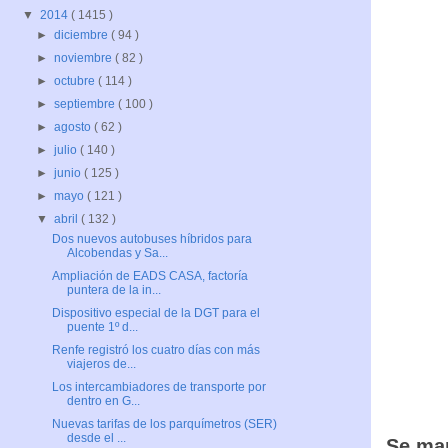
▼
2014
( 1415 )
►
diciembre
( 94 )
►
noviembre
( 82 )
►
octubre
( 114 )
►
septiembre
( 100 )
►
agosto
( 62 )
►
julio
( 140 )
►
junio
( 125 )
►
mayo
( 121 )
▼
abril
( 132 )
Dos nuevos autobuses híbridos para
Alcobendas y Sa...
Ampliación de EADS CASA, factoría
puntera de la in...
Dispositivo especial de la DGT para el
puente 1º d...
Renfe registró los cuatro días con más
viajeros de...
Los intercambiadores de transporte por
dentro en G...
Nuevas tarifas de los parquímetros (SER)
desde el ...
Se man