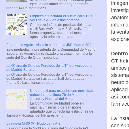
imagen 
ejecutar las obras de la regeneración
urbana 14.06-Moratalaz I...
investi
Empieza a funcionar el nuevo carril Bus-
anatómi
VAO de la A-2 en estos horarios
informa
Comienza la fase de pruebas del nuevo
carril Bus-VAO de la A-2. Se activará de
la vent
forma progresiva durante el mes de
agosto y la primera semana...
explora
Esperanza Aguirre visita la sede de la JMJ Madrid 2011
Este mediodía, la presidenta de la Comunidad de Madrid
Dentro
Esperanza Aguirre ha realizado una visita informal a la
sede del Comité Organizador L...
CT heli
La Oficina de Objetos Perdidos de la T4 del Aeropuerto
ambos p
de Madrid-Barajas
sistema
La Oficina de Objetos Perdidos de la T4 del Aeropuerto
de Madrid-Barajas se traslada al hall de Llegadas,
neurológ
Planta 0 . Las oficinas de ob...
aplicac
Un eurotaxi para usuarios con movilidad
reducida de la línea 7b de Metro entre
así com
Jarama y Hospital del Henares
farmaco
La Comunidad de Madrid pone en
marcha un servicio de transporte
adaptado que conecta las estaciones de
Jarama y Hospital del Henares, en...
La inst
La nueva M-30 (V), Nudo de la A-3
con sup
La reforma de la M-30 en la zona del Nudo de la A-3