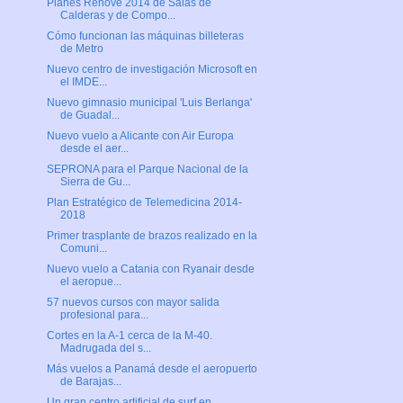
Planes Renove 2014 de Salas de
Calderas y de Compo...
Cómo funcionan las máquinas billeteras
de Metro
Nuevo centro de investigación Microsoft en
el IMDE...
Nuevo gimnasio municipal 'Luis Berlanga'
de Guadal...
Nuevo vuelo a Alicante con Air Europa
desde el aer...
SEPRONA para el Parque Nacional de la
Sierra de Gu...
Plan Estratégico de Telemedicina 2014-
2018
Primer trasplante de brazos realizado en la
Comuni...
Nuevo vuelo a Catania con Ryanair desde
el aeropue...
57 nuevos cursos con mayor salida
profesional para...
Cortes en la A-1 cerca de la M-40.
Madrugada del s...
Más vuelos a Panamá desde el aeropuerto
de Barajas...
Un gran centro artificial de surf en