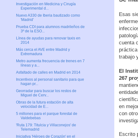
Investigación en Medicina y Cirugía
Experimental d...
Esas sie
Nuevo A330 de Iberia bautizado como
'Madrid'
enferme
Prueba CDI para alumnos madrileños de
infeccio
3º de la ESO...
patologí
Línea de ayudas para renovar taxis en
cuenta c
2014
práctica
Más cerca el AVE entre Madrid y
Extremadura
trabajo 
Metro aumenta frecuencia de trenes en 7
líneas y a...
El Inst
Asfaltado de calles en Madrid en 2014
267 pro
Incentivos al personal sanitario para que
hagan pr...
mantien
Georradar para buscar los restos de
entidade
Miguel de Cerv...
científi
Obras de la futura estación de alta
en mejo
velocidad de E...
con otro
5 millones para el parque forestal de
Valdebebas
investi
'Ruta 179: Titulcia y Villaconejos' de
Telemadrid
Escrito
Iniciativa 'Héroes de Corazón' en el