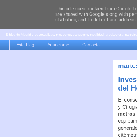
This site uses cookies from Google to 
are shared with Google along with per
es por madrid
statistics, and to detect and address
El blog de Madrid y su actualidad, proyectos, transporte, movilidad, arquitectura, partici
Este blog
Anunciarse
Contacto
martes
Inves
del H
El conse
y Cirug
metros 
equipami
general
citómetr