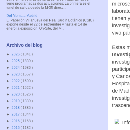
microsc
tiene programadas dos actuaciones: La primera es el
túnel de salida desde la M-30 direcc...
laborat
Del Moma a Madrid
tienen 
El Pabellón Villanueva del Real Jardín Botánico (CSIC)
expone desde el 22 de septiembre y hasta el 14 de
investi
enero la exposición, On-Site, del M...
vivo par
Archivo del blog
Estas m
Invest
►
2026
( 1041 )
investi
►
2025
( 1839 )
►
2024
( 1986 )
partici
►
2023
( 1557 )
y Carlo
►
2022
( 1600 )
Hospita
►
2021
( 1522 )
de Madr
►
2020
( 1526 )
investi
►
2019
( 1339 )
trascend
►
2018
( 1385 )
►
2017
( 1344 )
►
2016
( 1168 )
►
2015
( 1182 )