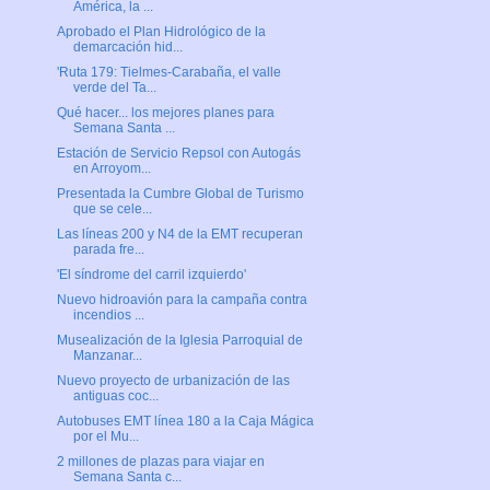
América, la ...
Aprobado el Plan Hidrológico de la
demarcación hid...
'Ruta 179: Tielmes-Carabaña, el valle
verde del Ta...
Qué hacer... los mejores planes para
Semana Santa ...
Estación de Servicio Repsol con Autogás
en Arroyom...
Presentada la Cumbre Global de Turismo
que se cele...
Las líneas 200 y N4 de la EMT recuperan
parada fre...
'El síndrome del carril izquierdo'
Nuevo hidroavión para la campaña contra
incendios ...
Musealización de la Iglesia Parroquial de
Manzanar...
Nuevo proyecto de urbanización de las
antiguas coc...
Autobuses EMT línea 180 a la Caja Mágica
por el Mu...
2 millones de plazas para viajar en
Semana Santa c...