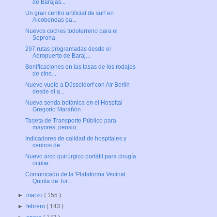
de Barajas...
Un gran centro artificial de surf en
Alcobendas pa...
Nuevos coches todoterreno para el
Seprona
297 rutas programadas desde el
Aeropuerto de Baraj...
Bonificaciones en las tasas de los rodajes
de cine...
Nuevo vuelo a Düsseldorf con Air Berlín
desde el a...
Nueva senda botánica en el Hospital
Gregorio Marañón
Tarjeta de Transporte Público para
mayores, pensio...
Indicadores de calidad de hospitales y
centros de ...
Nuevo arco quirúrgico portátil para cirugía
ocular...
Comunicado de la 'Plataforma Vecinal
Quinta de Tor...
►
marzo
( 155 )
►
febrero
( 143 )