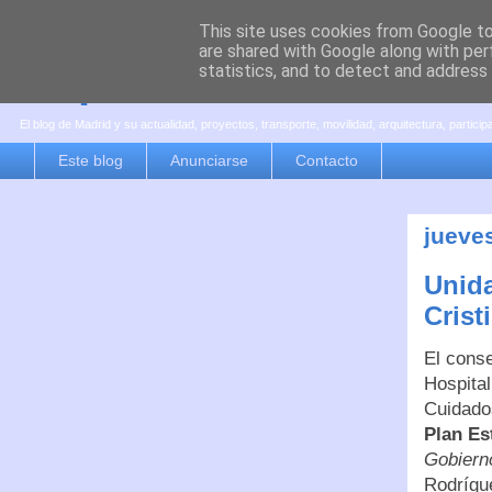
This site uses cookies from Google to 
are shared with Google along with per
es por madrid
statistics, and to detect and address
El blog de Madrid y su actualidad, proyectos, transporte, movilidad, arquitectura, partici
Este blog
Anunciarse
Contacto
jueves
Unida
Crist
El conse
Hospital
Cuidado
Plan Es
Gobierno
Rodrígu