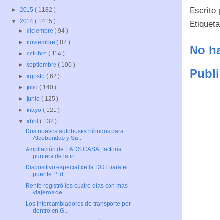
Escrito
►
2015
( 1182 )
▼
2014
( 1415 )
Etiquet
►
diciembre
( 94 )
►
noviembre
( 82 )
No ha
►
octubre
( 114 )
►
septiembre
( 100 )
Publi
►
agosto
( 62 )
►
julio
( 140 )
►
junio
( 125 )
►
mayo
( 121 )
▼
abril
( 132 )
Dos nuevos autobuses híbridos para
Alcobendas y Sa...
Ampliación de EADS CASA, factoría
puntera de la in...
Dispositivo especial de la DGT para el
puente 1º d...
Renfe registró los cuatro días con más
viajeros de...
Los intercambiadores de transporte por
dentro en G...