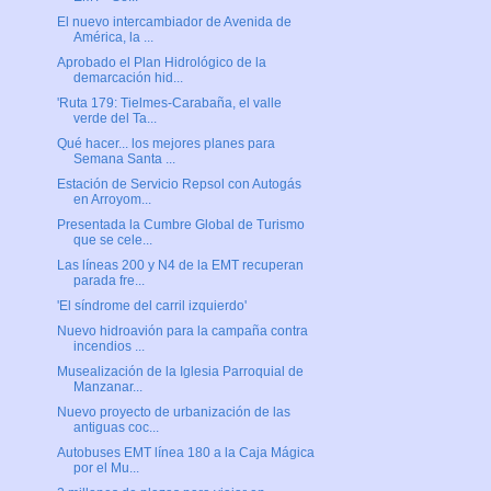
El nuevo intercambiador de Avenida de
América, la ...
Aprobado el Plan Hidrológico de la
demarcación hid...
'Ruta 179: Tielmes-Carabaña, el valle
verde del Ta...
Qué hacer... los mejores planes para
Semana Santa ...
Estación de Servicio Repsol con Autogás
en Arroyom...
Presentada la Cumbre Global de Turismo
que se cele...
Las líneas 200 y N4 de la EMT recuperan
parada fre...
'El síndrome del carril izquierdo'
Nuevo hidroavión para la campaña contra
incendios ...
Musealización de la Iglesia Parroquial de
Manzanar...
Nuevo proyecto de urbanización de las
antiguas coc...
Autobuses EMT línea 180 a la Caja Mágica
por el Mu...