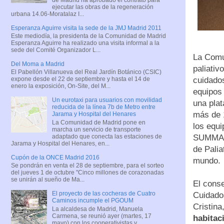
ejecutar las obras de la regeneración
urbana 14.06-Moratalaz I...
Esperanza Aguirre visita la sede de la JMJ Madrid 2011
Este mediodía, la presidenta de la Comunidad de Madrid
Esperanza Aguirre ha realizado una visita informal a la
sede del Comité Organizador L...
La Comu
Del Moma a Madrid
paliativ
El Pabellón Villanueva del Real Jardín Botánico (CSIC)
cuidados
expone desde el 22 de septiembre y hasta el 14 de
enero la exposición, On-Site, del M...
equipos
Un eurotaxi para usuarios con movilidad
una plat
reducida de la línea 7b de Metro entre
más de 1
Jarama y Hospital del Henares
La Comunidad de Madrid pone en
los equi
marcha un servicio de transporte
adaptado que conecta las estaciones de
SUMMA 1
Jarama y Hospital del Henares, en...
de Palia
Cupón de la ONCE Madrid 2016
mundo.
Se pondrán en venta el 28 de septiembre, para el sorteo
del jueves 1 de octubre "Cinco millones de corazonadas
se unirán al sueño de Ma...
El cons
El proyecto de las cocheras de Cuatro
Cuidados
Caminos incumple el PGOUM
Cristina
La alcaldesa de Madrid, Manuela
Carmena, se reunió ayer (martes, 17
habitac
mayo) con los cooperativistas y