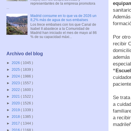
equipam
representantes de la empresa promotora
...
sanitari
Madrid consume en lo que va de 2026 un
Además, 
8,2% más de agua de sus embalses
formació
Los trece embalses con los que Canal de
Isabel II abastece a la Comunidad de
Madrid han iniciado el mes de mayo al 86
Por otro
% de su capacidad máxi...
recibir 
domicili
Archivo del blog
además d
►
2026
( 1045 )
especial
►
2025
( 1839 )
“Escuel
►
2024
( 1986 )
cuidador
►
2023
( 1557 )
paciente
►
2022
( 1600 )
►
2021
( 1522 )
Se trata
►
2020
( 1526 )
a cuidad
►
2019
( 1339 )
familia
►
2018
( 1385 )
a recibi
►
2017
( 1344 )
madrileñ
►
2016
( 1168 )