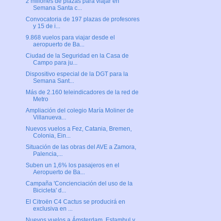
2 millones de plazas para viajar en
Semana Santa c...
Convocatoria de 197 plazas de profesores
y 15 de i...
9.868 vuelos para viajar desde el
aeropuerto de Ba...
Ciudad de la Seguridad en la Casa de
Campo para ju...
Dispositivo especial de la DGT para la
Semana Sant...
Más de 2.160 teleindicadores de la red de
Metro
Ampliación del colegio María Moliner de
Villanueva...
Nuevos vuelos a Fez, Catania, Bremen,
Colonia, Ein...
Situación de las obras del AVE a Zamora,
Palencia,...
Suben un 1,6% los pasajeros en el
Aeropuerto de Ba...
Campaña 'Concienciación del uso de la
Bicicleta' d...
El Citroën C4 Cactus se producirá en
exclusiva en ...
Nuevos vuelos a Ámsterdam, Estambul y