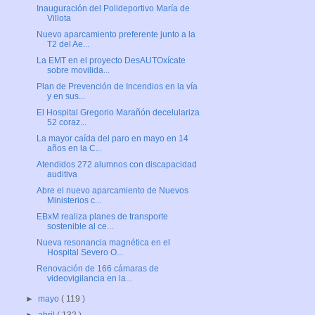
Inauguración del Polideportivo María de
Villota
Nuevo aparcamiento preferente junto a la
T2 del Ae...
La EMT en el proyecto DesAUTOxícate
sobre movilida...
Plan de Prevención de Incendios en la vía
y en sus...
El Hospital Gregorio Marañón decelulariza
52 coraz...
La mayor caída del paro en mayo en 14
años en la C...
Atendidos 272 alumnos con discapacidad
auditiva
Abre el nuevo aparcamiento de Nuevos
Ministerios c...
EBxM realiza planes de transporte
sostenible al ce...
Nueva resonancia magnética en el
Hospital Severo O...
Renovación de 166 cámaras de
videovigilancia en la...
►
mayo
( 119 )