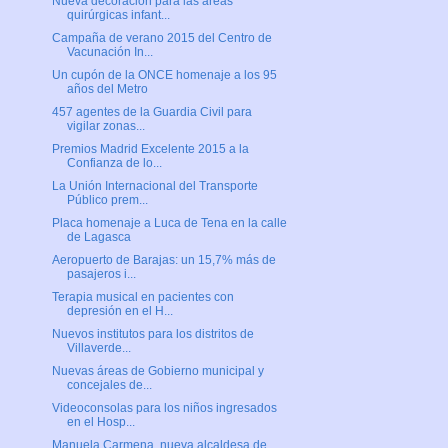
Nueva decoración para las áreas
quirúrgicas infant...
Campaña de verano 2015 del Centro de
Vacunación In...
Un cupón de la ONCE homenaje a los 95
años del Metro
457 agentes de la Guardia Civil para
vigilar zonas...
Premios Madrid Excelente 2015 a la
Confianza de lo...
La Unión Internacional del Transporte
Público prem...
Placa homenaje a Luca de Tena en la calle
de Lagasca
Aeropuerto de Barajas: un 15,7% más de
pasajeros i...
Terapia musical en pacientes con
depresión en el H...
Nuevos institutos para los distritos de
Villaverde...
Nuevas áreas de Gobierno municipal y
concejales de...
Videoconsolas para los niños ingresados
en el Hosp...
Manuela Carmena, nueva alcaldesa de