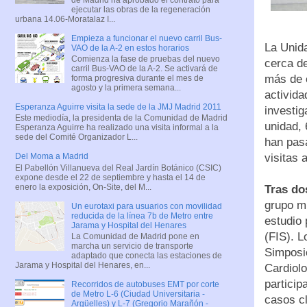
ejecutar las obras de la regeneración
urbana 14.06-Moratalaz I...
Empieza a funcionar el nuevo carril Bus-
La Unid
VAO de la A-2 en estos horarios
Comienza la fase de pruebas del nuevo
cerca d
carril Bus-VAO de la A-2. Se activará de
más de 
forma progresiva durante el mes de
agosto y la primera semana...
activida
Esperanza Aguirre visita la sede de la JMJ Madrid 2011
investig
Este mediodía, la presidenta de la Comunidad de Madrid
unidad, 
Esperanza Aguirre ha realizado una visita informal a la
sede del Comité Organizador L...
han pasa
visitas 
Del Moma a Madrid
El Pabellón Villanueva del Real Jardín Botánico (CSIC)
expone desde el 22 de septiembre y hasta el 14 de
enero la exposición, On-Site, del M...
Tras do
grupo mu
Un eurotaxi para usuarios con movilidad
reducida de la línea 7b de Metro entre
estudio 
Jarama y Hospital del Henares
(FIS). L
La Comunidad de Madrid pone en
marcha un servicio de transporte
Simposio
adaptado que conecta las estaciones de
Jarama y Hospital del Henares, en...
Cardiol
particip
Recorridos de autobuses EMT por corte
de Metro L-6 (Ciudad Universitaria -
casos cl
Argüelles) y L-7 (Gregorio Marañón -