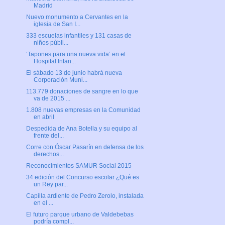
Madrid
Nuevo monumento a Cervantes en la
iglesia de San I...
333 escuelas infantiles y 131 casas de
niños públi...
‘Tapones para una nueva vida’ en el
Hospital Infan...
El sábado 13 de junio habrá nueva
Corporación Muni...
113.779 donaciones de sangre en lo que
va de 2015 ...
1.808 nuevas empresas en la Comunidad
en abril
Despedida de Ana Botella y su equipo al
frente del...
Corre con Óscar Pasarín en defensa de los
derechos...
Reconocimientos SAMUR Social 2015
34 edición del Concurso escolar ¿Qué es
un Rey par...
Capilla ardiente de Pedro Zerolo, instalada
en el ...
El futuro parque urbano de Valdebebas
podría compl...