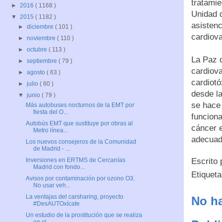
tratamie
►
2016
( 1168 )
Unidad 
▼
2015
( 1182 )
asistenc
►
diciembre
( 101 )
cardiova
►
noviembre
( 110 )
►
octubre
( 113 )
La Paz 
►
septiembre
( 79 )
cardiova
►
agosto
( 63 )
cardiotó
►
julio
( 60 )
desde l
▼
junio
( 79 )
se hace 
Más autobuses nocturnos de la EMT por
fiesta del O...
funciona
Autobús EMT que sustituye por obras al
cáncer e
Metro línea...
adecuada
Los nuevos consejeros de la Comunidad
de Madrid - ...
Escrito
Inversiones en ERTMS de Cercanías
Madrid con fondo...
Etiquet
Avisos por contaminación por ozono O3.
No usar veh...
La ventajas del carsharing, proyecto
No ha
#DesAUTOxícate
Un estudio de la prostitución que se realiza