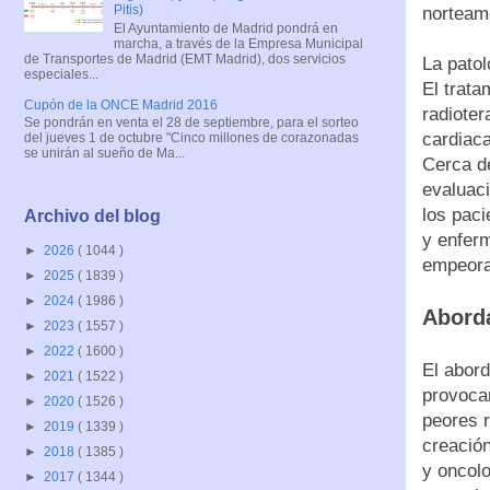
Pitis)
norteam
El Ayuntamiento de Madrid pondrá en
marcha, a través de la Empresa Municipal
de Transportes de Madrid (EMT Madrid), dos servicios
La patol
especiales...
El trata
Cupón de la ONCE Madrid 2016
radioter
Se pondrán en venta el 28 de septiembre, para el sorteo
cardiac
del jueves 1 de octubre "Cinco millones de corazonadas
se unirán al sueño de Ma...
Cerca de
evaluaci
los paci
Archivo del blog
y enfer
►
2026
( 1044 )
empeorar
►
2025
( 1839 )
►
2024
( 1986 )
Aborda
►
2023
( 1557 )
►
2022
( 1600 )
El abord
►
2021
( 1522 )
provoca
►
2020
( 1526 )
peores r
►
2019
( 1339 )
creación
►
2018
( 1385 )
y oncolo
►
2017
( 1344 )