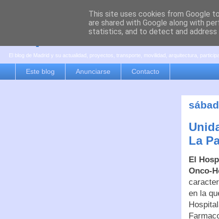
This site uses cookies from Google to 
are shared with Google along with per
es por madrid
statistics, and to detect and address
El blog de Madrid y su actualidad, proyectos, transporte, movilidad, arquitectura, partici
Este blog
Anunciarse
Contacto
sábad
Unida
La P
El Hosp
Onco-H
caracter
en la qu
Hospita
Farmaco