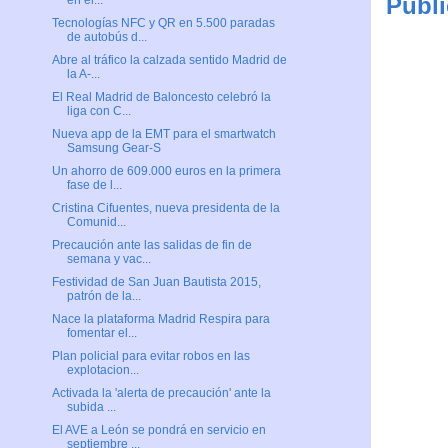
Publi
en el...
Tecnologías NFC y QR en 5.500 paradas
de autobús d...
Abre al tráfico la calzada sentido Madrid de
la A-...
El Real Madrid de Baloncesto celebró la
liga con C...
Nueva app de la EMT para el smartwatch
Samsung Gear-S
Un ahorro de 609.000 euros en la primera
fase de l...
Cristina Cifuentes, nueva presidenta de la
Comunid...
Precaución ante las salidas de fin de
semana y vac...
Festividad de San Juan Bautista 2015,
patrón de la...
Nace la plataforma Madrid Respira para
fomentar el...
Plan policial para evitar robos en las
explotacion...
Activada la 'alerta de precaución' ante la
subida ...
El AVE a León se pondrá en servicio en
septiembre ...