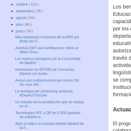
►
octubre
( 113 )
Los ben
►
septiembre
( 79 )
Educaci
►
agosto
( 63 )
capacid
►
julio
( 60 )
por los
▼
junio
( 79 )
departa
Más autobuses nocturnos de la EMT por
fiesta del O...
educati
Autobús EMT que sustituye por obras al
autoriza
Metro línea...
través 
Los nuevos consejeros de la Comunidad
de Madrid - ...
activid
Inversiones en ERTMS de Cercanías
lingüíst
Madrid con fondo...
se comp
Avisos por contaminación por ozono O3.
No usar veh...
instituc
La ventajas del carsharing, proyecto
formaci
#DesAUTOxícate
Un estudio de la prostitución que se realiza
en el...
Actuac
Tecnologías NFC y QR en 5.500 paradas
de autobús d...
El progr
Abre al tráfico la calzada sentido Madrid de
la A-...
colabora