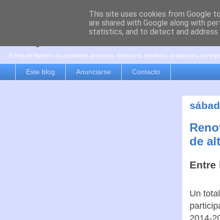
This site uses cookies from Google to 
are shared with Google along with per
es por madrid
statistics, and to detect and address
El blog de Madrid y su actualidad, proyectos, transporte, movilidad, arquitectura, partici
Este blog
Anunciarse
Contacto
sábad
Renov
de al
Entre
Un tota
partici
2014-2