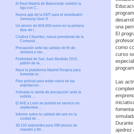
El Real Madrid de Baloncesto celebró la
Educació
liga con C...
programa
Nueva app de la EMT para el smartwatch
Samsung Gear-S
desarro
Un ahorro de 609.000 euros en la primera
una peri
fase de l...
El progr
Cristina Cifuentes, nueva presidenta de la
profesor
Comunid...
como con
Precaución ante las salidas de fin de
semana y vac...
curso se
Festividad de San Juan Bautista 2015,
especial
patrón de la...
program
Nace la plataforma Madrid Respira para
fomentar el...
Plan policial para evitar robos en las
Las act
explotacion...
complem
Activada la 'alerta de precaución' ante la
emprend
subida ...
iniciati
El AVE a León se pondrá en servicio en
septiembre ...
fomenta
Informe sobre la calidad del aire en la
simulad
ciudad de ...
Durante 
30.103 aspirantes para 580 plazas de
ajedrez
maestro y 80 ...