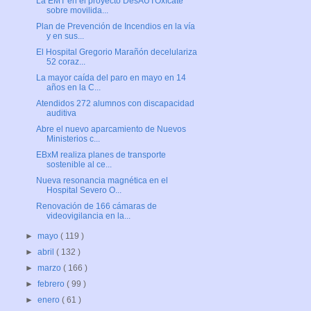
La EMT en el proyecto DesAUTOxícate
sobre movilida...
Plan de Prevención de Incendios en la vía
y en sus...
El Hospital Gregorio Marañón decelulariza
52 coraz...
La mayor caída del paro en mayo en 14
años en la C...
Atendidos 272 alumnos con discapacidad
auditiva
Abre el nuevo aparcamiento de Nuevos
Ministerios c...
EBxM realiza planes de transporte
sostenible al ce...
Nueva resonancia magnética en el
Hospital Severo O...
Renovación de 166 cámaras de
videovigilancia en la...
►
mayo
( 119 )
►
abril
( 132 )
►
marzo
( 166 )
►
febrero
( 99 )
►
enero
( 61 )