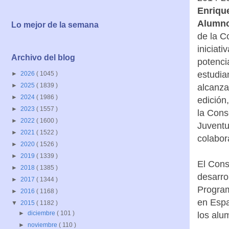
Enriqu
Alumno
Lo mejor de la semana
de la C
iniciati
Archivo del blog
potencia
estudia
►
2026
( 1045 )
►
2025
( 1839 )
alcanza
►
2024
( 1986 )
edición
►
2023
( 1557 )
la Cons
►
2022
( 1600 )
Juventu
►
2021
( 1522 )
colabor
►
2020
( 1526 )
►
2019
( 1339 )
El Cons
►
2018
( 1385 )
desarro
►
2017
( 1344 )
Program
►
2016
( 1168 )
en Espa
▼
2015
( 1182 )
►
diciembre
( 101 )
los alu
►
noviembre
( 110 )