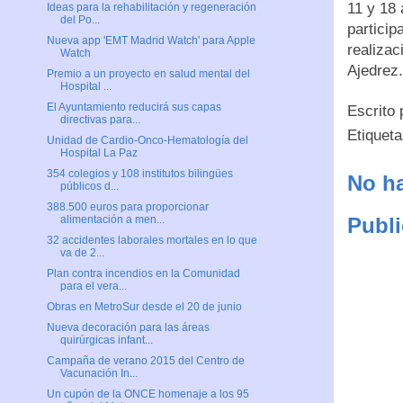
11 y 18 
Ideas para la rehabilitación y regeneración
del Po...
particip
Nueva app 'EMT Madrid Watch' para Apple
realizac
Watch
Ajedrez.
Premio a un proyecto en salud mental del
Hospital ...
El Ayuntamiento reducirá sus capas
Escrito
directivas para...
Etiquet
Unidad de Cardio-Onco-Hematología del
Hospital La Paz
354 colegios y 108 institutos bilingües
No ha
públicos d...
388.500 euros para proporcionar
alimentación a men...
Publi
32 accidentes laborales mortales en lo que
va de 2...
Plan contra incendios en la Comunidad
para el vera...
Obras en MetroSur desde el 20 de junio
Nueva decoración para las áreas
quirúrgicas infant...
Campaña de verano 2015 del Centro de
Vacunación In...
Un cupón de la ONCE homenaje a los 95