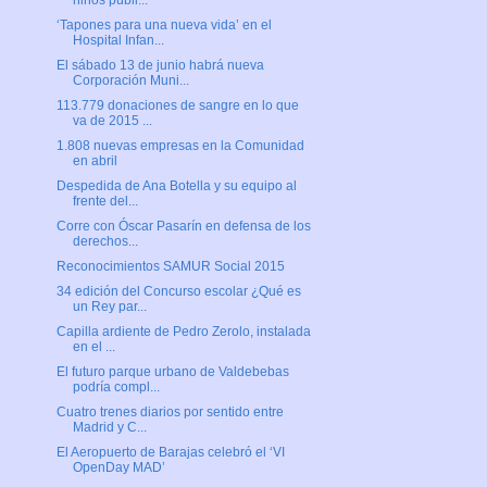
‘Tapones para una nueva vida’ en el
Hospital Infan...
El sábado 13 de junio habrá nueva
Corporación Muni...
113.779 donaciones de sangre en lo que
va de 2015 ...
1.808 nuevas empresas en la Comunidad
en abril
Despedida de Ana Botella y su equipo al
frente del...
Corre con Óscar Pasarín en defensa de los
derechos...
Reconocimientos SAMUR Social 2015
34 edición del Concurso escolar ¿Qué es
un Rey par...
Capilla ardiente de Pedro Zerolo, instalada
en el ...
El futuro parque urbano de Valdebebas
podría compl...
Cuatro trenes diarios por sentido entre
Madrid y C...
El Aeropuerto de Barajas celebró el ‘VI
OpenDay MAD’