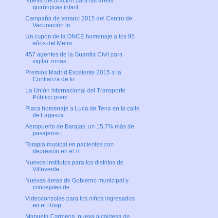
Nueva decoración para las áreas
quirúrgicas infant...
Campaña de verano 2015 del Centro de
Vacunación In...
Un cupón de la ONCE homenaje a los 95
años del Metro
457 agentes de la Guardia Civil para
vigilar zonas...
Premios Madrid Excelente 2015 a la
Confianza de lo...
La Unión Internacional del Transporte
Público prem...
Placa homenaje a Luca de Tena en la calle
de Lagasca
Aeropuerto de Barajas: un 15,7% más de
pasajeros i...
Terapia musical en pacientes con
depresión en el H...
Nuevos institutos para los distritos de
Villaverde...
Nuevas áreas de Gobierno municipal y
concejales de...
Videoconsolas para los niños ingresados
en el Hosp...
Manuela Carmena, nueva alcaldesa de