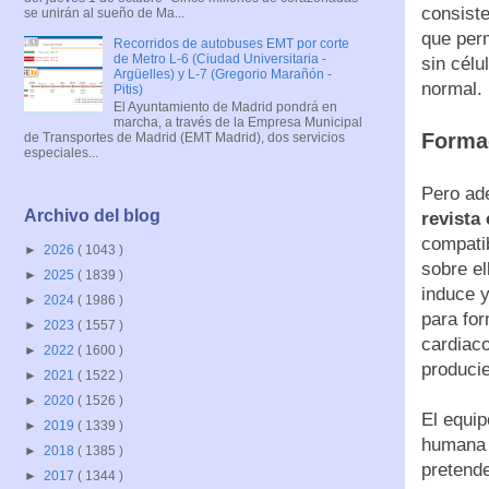
consiste
se unirán al sueño de Ma...
que perm
Recorridos de autobuses EMT por corte
de Metro L-6 (Ciudad Universitaria -
sin célu
Argüelles) y L-7 (Gregorio Marañón -
normal.
Pitis)
El Ayuntamiento de Madrid pondrá en
marcha, a través de la Empresa Municipal
Formac
de Transportes de Madrid (EMT Madrid), dos servicios
especiales...
Pero ad
Archivo del blog
revista 
compatib
►
2026
( 1043 )
sobre el
►
2025
( 1839 )
induce y
►
2024
( 1986 )
para for
►
2023
( 1557 )
cardiaco
►
2022
( 1600 )
produci
►
2021
( 1522 )
►
2020
( 1526 )
El equip
►
2019
( 1339 )
humana d
►
2018
( 1385 )
pretend
►
2017
( 1344 )