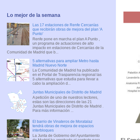
Lo mejor de la semana
Las 17 estaciones de Renfe Cercanías
que recibirán obras de mejora del plan 'A
Punto'
Renfe pone en marcha el plan A Punto ,
un programa de actuaciones de alto
impacto en estaciones de Cercanías de la
Comunidad de Madrid que b...
5 alternativas para ampliar Metro hasta
Madrid Nuevo Norte
La Comunidad de Madrid ha publicado
en el Portal de Trasparencia regional las
5 alternativas que estudia para llevar a
cabo la ampliación d...
Juntas Municipales de Distrito de Madrid
A petición de uno de nuestros lectores,
estas son las direcciones de las 21
Juntas Municipales de Distrito de Madrid .
Para más información ...
El barrio de Vinateros de Moratalaz
tendrá obras de mejora de espacios
interbloques
La Junta de Gobierno del Ayuntamiento
de Madrid ha aprobado el contrato para