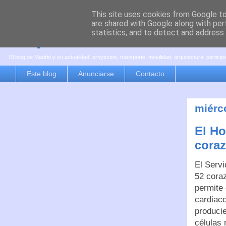
This site uses cookies from Google to 
are shared with Google along with per
es por madrid
statistics, and to detect and address
El blog de Madrid y su actualidad, proyectos, transporte, movilidad, arquitectura, partici
Este blog
Anunciarse
Contacto
miérco
El Ho
cora
El Servi
52 coraz
permite 
cardiaco
produci
células 