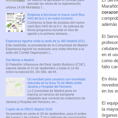
El Servi
ejecutar las obras de la regeneración
Marañón
urbana 14.06-Moratalaz I...
corazon
Empieza a funcionar el nuevo carril Bus-
comproba
VAO de la A-2 en estos horarios
Comienza la fase de pruebas del nuevo
además p
carril Bus-VAO de la A-2. Se activará de
forma progresiva durante el mes de
agosto y la primera semana...
El Servi
Esperanza Aguirre visita la sede de la JMJ Madrid 2011
profesor
Este mediodía, la presidenta de la Comunidad de Madrid
celulare
Esperanza Aguirre ha realizado una visita informal a la
sede del Comité Organizador L...
en el us
como de 
Del Moma a Madrid
El Pabellón Villanueva del Real Jardín Botánico (CSIC)
fallo ca
expone desde el 22 de septiembre y hasta el 14 de
enero la exposición, On-Site, del M...
En ésta 
Un eurotaxi para usuarios con movilidad
reducida de la línea 7b de Metro entre
novedos
Jarama y Hospital del Henares
en los e
La Comunidad de Madrid pone en
marcha un servicio de transporte
adaptado que conecta las estaciones de
Jarama y Hospital del Henares, en...
El equip
la mayo
Cupón de la ONCE Madrid 2016
Se pondrán en venta el 28 de septiembre, para el sorteo
órganos 
del jueves 1 de octubre "Cinco millones de corazonadas