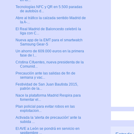
en el...
Tecnologías NFC y QR en 5.500 paradas
de autobús d...
Abre al tráfico la calzada sentido Madrid de
la A-...
El Real Madrid de Baloncesto celebró la
liga con C...
Nueva app de la EMT para el smartwatch
Samsung Gear-S
Un ahorro de 609.000 euros en la primera
fase de l...
Cristina Cifuentes, nueva presidenta de la
Comunid...
Precaución ante las salidas de fin de
semana y vac...
Festividad de San Juan Bautista 2015,
patrón de la...
Nace la plataforma Madrid Respira para
fomentar el...
Plan policial para evitar robos en las
explotacion...
Activada la 'alerta de precaución' ante la
subida ...
El AVE a León se pondrá en servicio en
septiembre ...