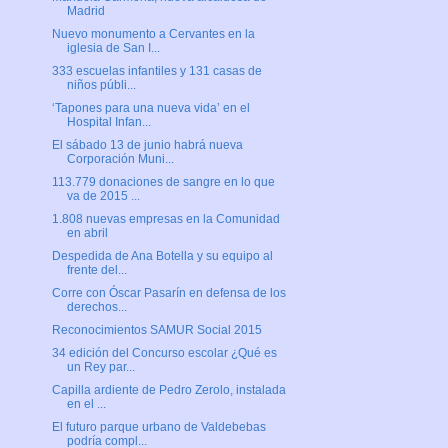
Madrid
Nuevo monumento a Cervantes en la
iglesia de San I...
333 escuelas infantiles y 131 casas de
niños públi...
‘Tapones para una nueva vida’ en el
Hospital Infan...
El sábado 13 de junio habrá nueva
Corporación Muni...
113.779 donaciones de sangre en lo que
va de 2015 ...
1.808 nuevas empresas en la Comunidad
en abril
Despedida de Ana Botella y su equipo al
frente del...
Corre con Óscar Pasarín en defensa de los
derechos...
Reconocimientos SAMUR Social 2015
34 edición del Concurso escolar ¿Qué es
un Rey par...
Capilla ardiente de Pedro Zerolo, instalada
en el ...
El futuro parque urbano de Valdebebas
podría compl...