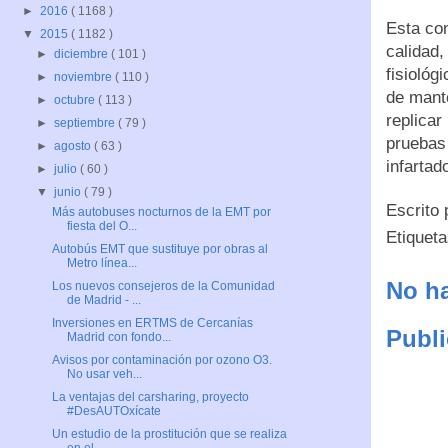
►
2016
( 1168 )
Esta con
▼
2015
( 1182 )
calidad,
►
diciembre
( 101 )
fisioló
►
noviembre
( 110 )
de mante
►
octubre
( 113 )
replicar
►
septiembre
( 79 )
pruebas 
►
agosto
( 63 )
infartad
►
julio
( 60 )
▼
junio
( 79 )
Escrito
Más autobuses nocturnos de la EMT por
fiesta del O...
Etiquet
Autobús EMT que sustituye por obras al
Metro línea...
No ha
Los nuevos consejeros de la Comunidad
de Madrid - ...
Inversiones en ERTMS de Cercanías
Publi
Madrid con fondo...
Avisos por contaminación por ozono O3.
No usar veh...
La ventajas del carsharing, proyecto
#DesAUTOxícate
Un estudio de la prostitución que se realiza