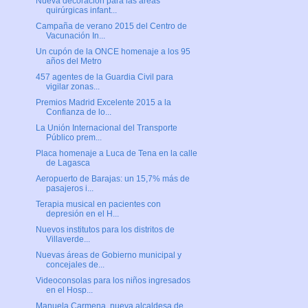
Nueva decoración para las áreas
quirúrgicas infant...
Campaña de verano 2015 del Centro de
Vacunación In...
Un cupón de la ONCE homenaje a los 95
años del Metro
457 agentes de la Guardia Civil para
vigilar zonas...
Premios Madrid Excelente 2015 a la
Confianza de lo...
La Unión Internacional del Transporte
Público prem...
Placa homenaje a Luca de Tena en la calle
de Lagasca
Aeropuerto de Barajas: un 15,7% más de
pasajeros i...
Terapia musical en pacientes con
depresión en el H...
Nuevos institutos para los distritos de
Villaverde...
Nuevas áreas de Gobierno municipal y
concejales de...
Videoconsolas para los niños ingresados
en el Hosp...
Manuela Carmena, nueva alcaldesa de