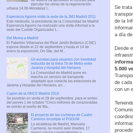
ejecutar las obras de la regeneración
Se trat
urbana 14.06-Moratalaz I...
transpor
Esperanza Aguirre visita la sede de la JMJ Madrid 2011
de la In
Este mediodía, la presidenta de la Comunidad de Madrid
Esperanza Aguirre ha realizado una visita informal a la
informar
sede del Comité Organizador L...
a día de
Del Moma a Madrid
El Pabellón Villanueva del Real Jardín Botánico (CSIC)
expone desde el 22 de septiembre y hasta el 14 de
Desde el
enero la exposición, On-Site, del M...
infraest
Un eurotaxi para usuarios con movilidad
informa
reducida de la línea 7b de Metro entre
Jarama y Hospital del Henares
5.000 v
La Comunidad de Madrid pone en
Transpor
marcha un servicio de transporte
adaptado que conecta las estaciones de
de cada 
Jarama y Hospital del Henares, en...
con un e
Cupón de la ONCE Madrid 2016
Se pondrán en venta el 28 de septiembre, para el sorteo
Teniendo
del jueves 1 de octubre "Cinco millones de corazonadas
se unirán al sueño de Ma...
Comunida
El proyecto de las cocheras de Cuatro
coordin
Caminos incumple el PGOUM
informac
La alcaldesa de Madrid, Manuela
Carmena, se reunió ayer (martes, 17
procedim
mayo) con los cooperativistas y