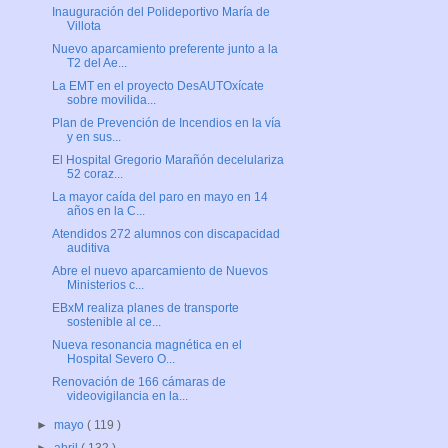
Inauguración del Polideportivo María de
Villota
Nuevo aparcamiento preferente junto a la
T2 del Ae...
La EMT en el proyecto DesAUTOxícate
sobre movilida...
Plan de Prevención de Incendios en la vía
y en sus...
El Hospital Gregorio Marañón decelulariza
52 coraz...
La mayor caída del paro en mayo en 14
años en la C...
Atendidos 272 alumnos con discapacidad
auditiva
Abre el nuevo aparcamiento de Nuevos
Ministerios c...
EBxM realiza planes de transporte
sostenible al ce...
Nueva resonancia magnética en el
Hospital Severo O...
Renovación de 166 cámaras de
videovigilancia en la...
►
mayo
( 119 )