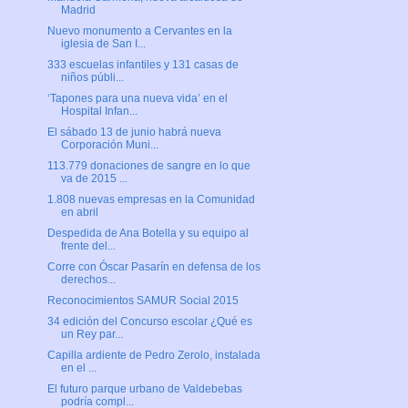
Madrid
Nuevo monumento a Cervantes en la
iglesia de San I...
333 escuelas infantiles y 131 casas de
niños públi...
‘Tapones para una nueva vida’ en el
Hospital Infan...
El sábado 13 de junio habrá nueva
Corporación Muni...
113.779 donaciones de sangre en lo que
va de 2015 ...
1.808 nuevas empresas en la Comunidad
en abril
Despedida de Ana Botella y su equipo al
frente del...
Corre con Óscar Pasarín en defensa de los
derechos...
Reconocimientos SAMUR Social 2015
34 edición del Concurso escolar ¿Qué es
un Rey par...
Capilla ardiente de Pedro Zerolo, instalada
en el ...
El futuro parque urbano de Valdebebas
podría compl...