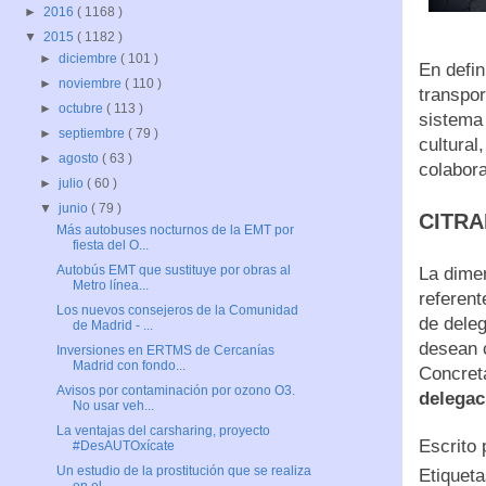
►
2016
( 1168 )
▼
2015
( 1182 )
►
diciembre
( 101 )
En defin
►
noviembre
( 110 )
transpor
►
octubre
( 113 )
sistema 
►
septiembre
( 79 )
cultural
►
agosto
( 63 )
colabor
►
julio
( 60 )
▼
junio
( 79 )
CITRA
Más autobuses nocturnos de la EMT por
fiesta del O...
Autobús EMT que sustituye por obras al
La dime
Metro línea...
referent
Los nuevos consejeros de la Comunidad
de deleg
de Madrid - ...
desean 
Inversiones en ERTMS de Cercanías
Madrid con fondo...
Concret
Avisos por contaminación por ozono O3.
delegac
No usar veh...
La ventajas del carsharing, proyecto
Escrito
#DesAUTOxícate
Un estudio de la prostitución que se realiza
Etiquet