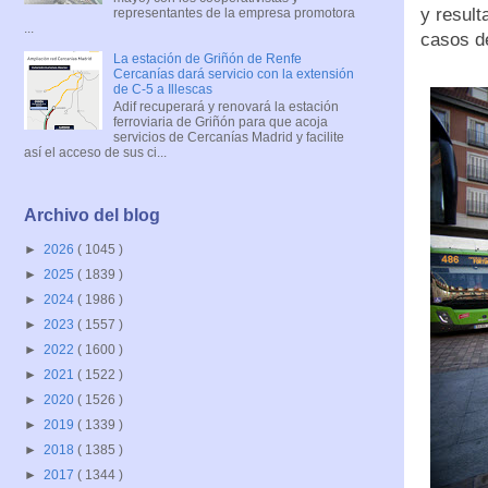
y result
representantes de la empresa promotora
...
casos d
La estación de Griñón de Renfe
Cercanías dará servicio con la extensión
de C-5 a Illescas
Adif recuperará y renovará la estación
ferroviaria de Griñón para que acoja
servicios de Cercanías Madrid y facilite
así el acceso de sus ci...
Archivo del blog
►
2026
( 1045 )
►
2025
( 1839 )
►
2024
( 1986 )
►
2023
( 1557 )
►
2022
( 1600 )
►
2021
( 1522 )
►
2020
( 1526 )
►
2019
( 1339 )
►
2018
( 1385 )
►
2017
( 1344 )