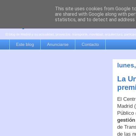
This site uses cookies from Google to 
are shared with Google along with per
es por madrid
statistics, and to detect and address
El blog de Madrid y su actualidad, proyectos, transporte, movilidad, arquitectura, partici
Este blog
Anunciarse
Contacto
lunes,
La Un
prem
El Centr
Madrid (
Público
gestión
de Trans
de las n