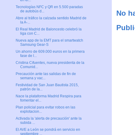
en el...
Tecnologías NFC y QR en 5.500 paradas
No ha
de autobús d...
Abre al tráfico la calzada sentido Madrid de
la A-...
Publi
El Real Madrid de Baloncesto celebró la
liga con C...
Nueva app de la EMT para el smartwatch
Samsung Gear-S
Un ahorro de 609.000 euros en la primera
fase de l...
Cristina Cifuentes, nueva presidenta de la
Comunid...
Precaución ante las salidas de fin de
semana y vac...
Festividad de San Juan Bautista 2015,
patrón de la...
Nace la plataforma Madrid Respira para
fomentar el...
Plan policial para evitar robos en las
explotacion...
Activada la 'alerta de precaución' ante la
subida ...
El AVE a León se pondrá en servicio en
septiembre ...