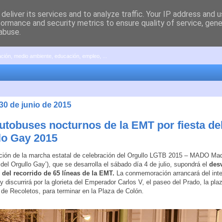
deliver its services and to analyze traffic. Your IP address and 
formance and security metrics to ensure quality of service, gen
abuse.
pación, medio ambiente, educación, empleo, ...
30 de junio de 2015
utobuses nocturnos de la EMT por fiesta de
lo Gay 2015
ción de la marcha estatal de celebración del Orgullo LGTB 2015 – MADO Mad
 del Orgullo Gay’), que se desarrolla el sábado día 4 de julio, supondrá el
des
 del recorrido de 65 líneas de la EMT.
La conmemoración arrancará del int
y discurrirá por la glorieta del Emperador Carlos V, el paseo del Prado, la pla
 de Recoletos, para terminar en la Plaza de Colón.