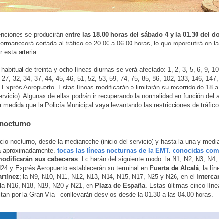
enciones se producirán
entre las 18.00 horas del sábado 4 y la 01.30 del 
ermanecerá cortada al tráfico de 20.00 a 06.00 horas, lo que repercutirá en l
r esta arteria.
 habitual de treinta y ocho líneas diurnas se verá afectado: 1, 2, 3, 5, 6, 9, 10
 27, 32, 34, 37, 44, 45, 46, 51, 52, 53, 59, 74, 75, 85, 86, 102, 133, 146, 147
 Exprés Aeropuerto. Estas líneas modificarán o limitarán su recorrido de 18 a
 servicio). Algunas de ellas podrán ir recuperando la normalidad en función del 
 medida que la Policía Municipal vaya levantando las restricciones de tráfico
 nocturno
icio nocturno, desde la medianoche (inicio del servicio) y hasta la una y media
 aproximadamente,
todas las líneas nocturnas de la EMT, conocidas com
modificarán sus cabeceras
. Lo harán del siguiente modo: la N1, N2, N3, N4,
24 y Exprés Aeropuerto establecerán su terminal en
Puerta de Alcalá
; la lí
rtínez
; la N9, N10, N11, N12, N13, N14, N15, N17, N25 y N26, en el
Interc
 la N16, N18, N19, N20 y N21, en
Plaza de España
. Estas últimas cinco lín
itan por la Gran Vía– conllevarán desvíos desde la 01.30 a las 04.00 horas.