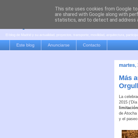
This site uses cookies from Google to 
are shared with Google along with per
es por madrid
statistics, and to detect and address 
El blog de Madrid y su actualidad, proyectos, transporte, movilidad, arquitectura, partici
Este blog
Anunciarse
Contacto
martes, 
Más a
Orgul
La celebra
2015 (‘Día
limitación
de Atocha 
y el paseo