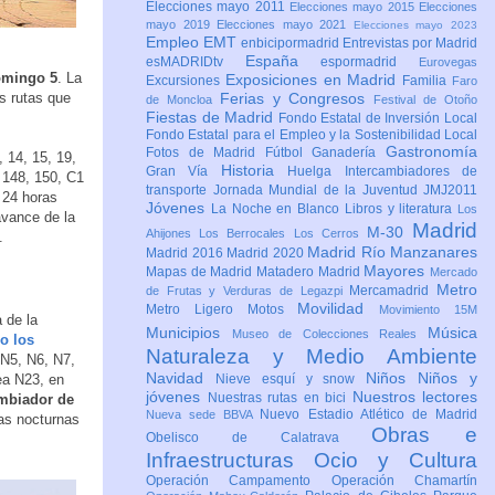
Elecciones mayo 2011
Elecciones mayo 2015
Elecciones
mayo 2019
Elecciones mayo 2021
Elecciones mayo 2023
Empleo
EMT
enbicipormadrid
Entrevistas por Madrid
España
esMADRIDtv
espormadrid
Eurovegas
domingo 5
. La
Exposiciones en Madrid
Excursiones
Familia
Faro
as rutas que
Ferias y Congresos
de Moncloa
Festival de Otoño
Fiestas de Madrid
Fondo Estatal de Inversión Local
Fondo Estatal para el Empleo y la Sostenibilidad Local
Gastronomía
Fotos de Madrid
Fútbol
Ganadería
, 14, 15, 19,
Historia
Gran Vía
Huelga
Intercambiadores de
, 148, 150, C1
transporte
Jornada Mundial de la Juventud JMJ2011
 24 horas
Jóvenes
La Noche en Blanco
Libros y literatura
Los
avance de la
Madrid
M-30
Ahijones
Los Berrocales
Los Cerros
.
Madrid Río Manzanares
Madrid 2016
Madrid 2020
Mayores
Mapas de Madrid
Matadero Madrid
Mercado
Metro
Mercamadrid
de Frutas y Verduras de Legazpi
Movilidad
Metro Ligero
Motos
Movimiento 15M
 de la
Municipios
Música
Museo de Colecciones Reales
o los
Naturaleza y Medio Ambiente
 N5, N6, N7,
Navidad
Niños
Niños y
nea N23, en
Nieve esquí y snow
jóvenes
Nuestros lectores
Nuestras rutas en bici
ambiador de
Nuevo Estadio Atlético de Madrid
Nueva sede BBVA
eas nocturnas
Obras e
Obelisco de Calatrava
Infraestructuras
Ocio y Cultura
Operación Campamento
Operación Chamartín