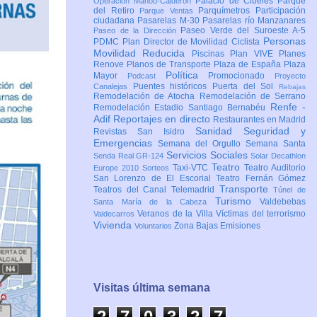
Palacio de Cibeles
Parque
Operación Mahou-Calderón
del Retiro
Parquímetros
Participación
Parque Ventas
ciudadana
Pasarelas M-30
Pasarelas río Manzanares
Paseo Verde del Suroeste A-5
Paseo de la Dirección
Personas
PDMC Plan Director de Movilidad Ciclista
Movilidad Reducida
Piscinas
Plan VIVE
Planes
Renove
Planos de Transporte
Plaza de España
Plaza
Política
Mayor
Promocionado
Podcast
Proyecto
Puentes históricos
Puerta del Sol
Canalejas
Rebajas
Remodelación de Atocha
Remodelación de Serrano
Renfe -
Remodelación Estadio Santiago Bernabéu
Adif
Reportajes en directo
Restaurantes en Madrid
Sanidad
Seguridad y
Revistas
San Isidro
Emergencias
Semana del Orgullo
Semana Santa
Servicios Sociales
Senda Real GR-124
Solar Decathlon
Teatro
Taxi-VTC
Teatro Auditorio
Europe 2010
Sorteos
San Lorenzo de El Escorial
Teatro Fernán Gómez
Transporte
Teatros del Canal
Telemadrid
Túnel de
Turismo
Valdebebas
Santa María de la Cabeza
Veranos de la Villa
Víctimas del terrorismo
Valdecarros
Vivienda
Zona Bajas Emisiones
Voluntarios
Visitas última semana
2
7
0
3
2
7