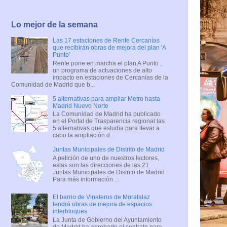
Lo mejor de la semana
Las 17 estaciones de Renfe Cercanías
que recibirán obras de mejora del plan 'A
Punto'
Renfe pone en marcha el plan A Punto ,
un programa de actuaciones de alto
impacto en estaciones de Cercanías de la
Comunidad de Madrid que b...
5 alternativas para ampliar Metro hasta
Madrid Nuevo Norte
La Comunidad de Madrid ha publicado
en el Portal de Trasparencia regional las
5 alternativas que estudia para llevar a
cabo la ampliación d...
Juntas Municipales de Distrito de Madrid
A petición de uno de nuestros lectores,
estas son las direcciones de las 21
Juntas Municipales de Distrito de Madrid .
Para más información ...
El barrio de Vinateros de Moratalaz
tendrá obras de mejora de espacios
interbloques
La Junta de Gobierno del Ayuntamiento
de Madrid ha aprobado el contrato para