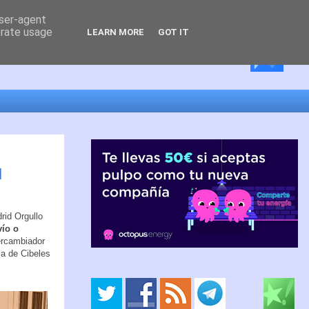
user-agent
erate usage
LEARN MORE
GOT IT
l
rid Orgullo
vío o
ercambiador
za de Cibeles