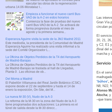
ejecutar las obras de la regeneración
urbana 14.06-Moratalaz I...
Empieza a funcionar el nuevo carril Bus-
VAO de la A-2 en estos horarios
Las interv
Comienza la fase de pruebas del nuevo
Gran Vía p
carril Bus-VAO de la A-2. Se activará de
circulan po
forma progresiva durante el mes de
agosto y la primera semana...
El servicio
Esperanza Aguirre visita la sede de la JMJ Madrid 2011
20, 21, 26,
Este mediodía, la presidenta de la Comunidad de Madrid
y C2, E1 y
Esperanza Aguirre ha realizado una visita informal a la
(final del
sede del Comité Organizador L...
marcha y a
La Oficina de Objetos Perdidos de la T4 del Aeropuerto
de Madrid-Barajas
Servicio
La Oficina de Objetos Perdidos de la T4 del Aeropuerto
de Madrid-Barajas se traslada al hall de Llegadas,
Planta 0 . Las oficinas de ob...
En el serv
madrugada
Del Moma a Madrid
‘búhos’
, 
El Pabellón Villanueva del Real Jardín Botánico (CSIC)
N8, N22, N
expone desde el 22 de septiembre y hasta el 14 de
enero la exposición, On-Site, del M...
Alonso Ma
Atocha
; y
La nueva M-30 (V), Nudo de la A-3
–que trans
La reforma de la M-30 en la zona del Nudo de la A-3
tiene programadas dos actuaciones: La primera es el
túnel de salida desde la M-30 direcc...