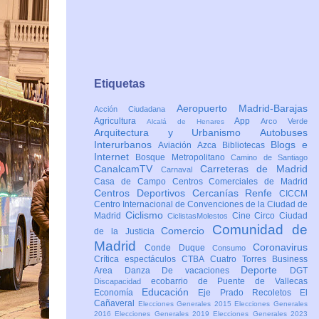
Etiquetas
Aeropuerto Madrid-Barajas
Acción Ciudadana
Agricultura
App
Arco Verde
Alcalá de Henares
Arquitectura y Urbanismo
Autobuses
Interurbanos
Blogs e
Aviación
Azca
Bibliotecas
Internet
Bosque Metropolitano
Camino de Santiago
CanalcamTV
Carreteras de Madrid
Carnaval
Casa de Campo
Centros Comerciales de Madrid
Centros Deportivos
Cercanías Renfe
CICCM
Centro Internacional de Convenciones de la Ciudad de
Ciclismo
Madrid
Cine
Circo
Ciudad
CiclistasMolestos
Comunidad de
Comercio
de la Justicia
Madrid
Coronavirus
Conde Duque
Consumo
Crítica espectáculos
CTBA Cuatro Torres Business
Deporte
Area
Danza
De vacaciones
DGT
ecobarrio de Puente de Vallecas
Discapacidad
Educación
Economía
Eje Prado Recoletos
El
Cañaveral
Elecciones Generales 2015
Elecciones Generales
2016
Elecciones Generales 2019
Elecciones Generales 2023