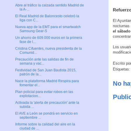
Abre al tráfico la calzada sentido Madrid de
Refuerzo
la A-...
El Real Madrid de Baloncesto celebró la
liga con C...
El Ayuntam
nocturnas 
Nueva app de la EMT para el smartwatch
el sábad
Samsung Gear-S
concentrar
Un ahorro de 609.000 euros en la primera
fase de l...
Los usuari
Cristina Cifuentes, nueva presidenta de la
modificac
Comunid...
Precaución ante las salidas de fin de
Escrito po
semana y vac...
Etiquetas
Festividad de San Juan Bautista 2015,
patrón de la...
Nace la plataforma Madrid Respira para
No ha
fomentar el...
Plan policial para evitar robos en las
Publi
explotacion...
Activada la 'alerta de precaución' ante la
subida ...
El AVE a León se pondrá en servicio en
septiembre ...
Informe sobre la calidad del aire en la
ciudad de ...