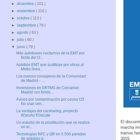
►
diciembre
( 101 )
►
noviembre
( 110 )
►
octubre
( 113 )
►
septiembre
( 79 )
►
agosto
( 63 )
►
julio
( 60 )
▼
junio
( 79 )
Más autobuses nocturnos de la EMT por
fiesta del O...
Autobús EMT que sustituye por obras al
Metro línea...
Los nuevos consejeros de la Comunidad
de Madrid - ...
Inversiones en ERTMS de Cercanías
Madrid con fondo...
Avisos por contaminación por ozono O3.
No usar veh...
La ventajas del carsharing, proyecto
#DesAUTOxícate
El discurri
Un estudio de la prostitución que se realiza
en el...
marcha imp
tramos hor
Tecnologías NFC y QR en 5.500 paradas
2015.
de autobús d...