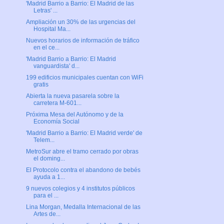
'Madrid Barrio a Barrio: El Madrid de las
Letras' ...
Ampliación un 30% de las urgencias del
Hospital Ma...
Nuevos horarios de información de tráfico
en el ce...
'Madrid Barrio a Barrio: El Madrid
vanguardista' d...
199 edificios municipales cuentan con WiFi
gratis
Abierta la nueva pasarela sobre la
carretera M-601...
Próxima Mesa del Autónomo y de la
Economía Social
'Madrid Barrio a Barrio: El Madrid verde' de
Telem...
MetroSur abre el tramo cerrado por obras
el doming...
El Protocolo contra el abandono de bebés
ayuda a 1...
9 nuevos colegios y 4 institutos públicos
para el ...
Lina Morgan, Medalla Internacional de las
Artes de...