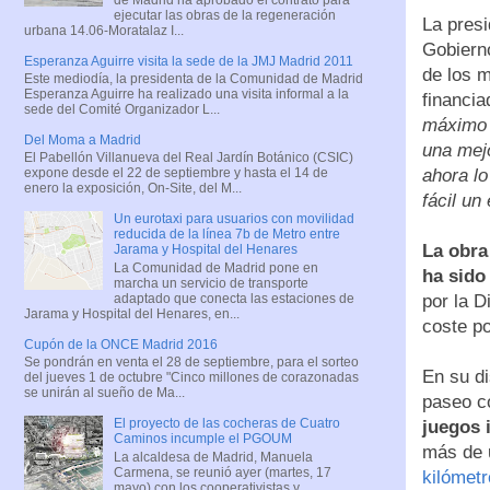
ejecutar las obras de la regeneración
La pres
urbana 14.06-Moratalaz I...
Gobierno
Esperanza Aguirre visita la sede de la JMJ Madrid 2011
de los 
Este mediodía, la presidenta de la Comunidad de Madrid
Esperanza Aguirre ha realizado una visita informal a la
financi
sede del Comité Organizador L...
máximo e
Del Moma a Madrid
una mejo
El Pabellón Villanueva del Real Jardín Botánico (CSIC)
ahora lo
expone desde el 22 de septiembre y hasta el 14 de
enero la exposición, On-Site, del M...
fácil un
Un eurotaxi para usuarios con movilidad
reducida de la línea 7b de Metro entre
La obra
Jarama y Hospital del Henares
La Comunidad de Madrid pone en
ha sido
marcha un servicio de transporte
adaptado que conecta las estaciones de
por la 
Jarama y Hospital del Henares, en...
coste po
Cupón de la ONCE Madrid 2016
Se pondrán en venta el 28 de septiembre, para el sorteo
En su di
del jueves 1 de octubre "Cinco millones de corazonadas
se unirán al sueño de Ma...
paseo c
El proyecto de las cocheras de Cuatro
juegos i
Caminos incumple el PGOUM
más de 
La alcaldesa de Madrid, Manuela
Carmena, se reunió ayer (martes, 17
kilómetr
mayo) con los cooperativistas y