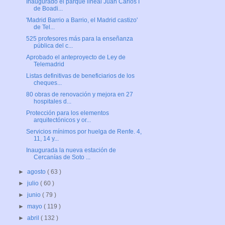
Inaugurado el parque lineal Juan Carlos I
de Boadi...
'Madrid Barrio a Barrio, el Madrid castizo'
de Tel...
525 profesores más para la enseñanza
pública del c...
Aprobado el anteproyecto de Ley de
Telemadrid
Listas definitivas de beneficiarios de los
cheques...
80 obras de renovación y mejora en 27
hospitales d...
Protección para los elementos
arquitectónicos y or...
Servicios mínimos por huelga de Renfe. 4,
11, 14 y...
Inaugurada la nueva estación de
Cercanías de Soto ...
►
agosto
( 63 )
►
julio
( 60 )
►
junio
( 79 )
►
mayo
( 119 )
►
abril
( 132 )