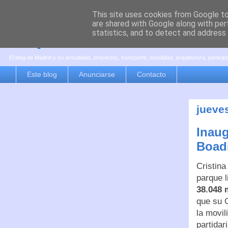
This site uses cookies from Google to 
are shared with Google along with per
es por madrid
statistics, and to detect and address
El blog de Madrid y su actualidad, proyectos, transporte, movilidad, arquitectura, partici
Este blog
Anunciarse
Contacto
jueve
Inaug
Boadi
Cristina
parque l
38.048 
que su 
la movil
partidar