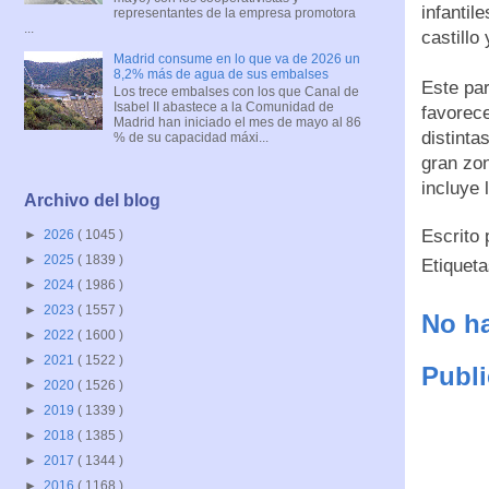
infantil
representantes de la empresa promotora
...
castillo 
Madrid consume en lo que va de 2026 un
8,2% más de agua de sus embalses
Este par
Los trece embalses con los que Canal de
Isabel II abastece a la Comunidad de
favorece
Madrid han iniciado el mes de mayo al 86
distinta
% de su capacidad máxi...
gran zon
incluye 
Archivo del blog
Escrito
►
2026
( 1045 )
►
2025
( 1839 )
Etiquet
►
2024
( 1986 )
►
2023
( 1557 )
No ha
►
2022
( 1600 )
►
2021
( 1522 )
Publi
►
2020
( 1526 )
►
2019
( 1339 )
►
2018
( 1385 )
►
2017
( 1344 )
►
2016
( 1168 )