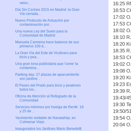
16:25 
veloc...
16:53 C
Día Sin Coches 2015 en Madrid: la Gran
Vía cerrada...
17:02 O
Nuevo Protocolo de Actuación por
17:53 C
contaminación por...
18:02 O
Una nueva Ley del Suelo para la
Comunidad de Madrid
18:10 R.
Manuela Carmena hace balance de sus
18:20 K
primeros 100 d...
18:35 R
La Gran Vía del Este de Vicálvaro para
18:53 C
bicis y pea...
19:02 O
Una gran lona publicitaria que 'come' la
contamina...
19:08 
Parking day: 27 plazas de aparcamiento
19:20 K
son jardine...
19:23 E
El Paseo del Prado para bicis y peatones
todos los...
19:39 R
Oficina de Atención al Refugiado de la
19:43/45
Comunidad
19:30 T
Servicios mínimos por huelga de Renfe. 18
19:50/5
y 25 de ...
19:54 O
Yacimiento visitable de Navalahija, en
Colmenar Viejo
20:04 O
Inaugurados los Jardines Mario Benedetti