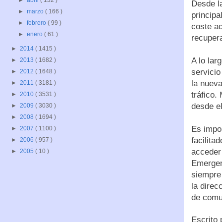
►
abril
( 132 )
Desde la
►
marzo
( 166 )
principa
►
febrero
( 99 )
coste ac
►
enero
( 61 )
recupera
►
2014
( 1415 )
A lo lar
►
2013
( 1682 )
servicio
►
2012
( 1648 )
la nueva
►
2011
( 3181 )
tráfico.
►
2010
( 3531 )
desde el
►
2009
( 3030 )
►
2008
( 1694 )
Es impor
►
2007
( 1100 )
facilita
►
2006
( 957 )
acceder 
►
2005
( 10 )
Emergen
siempre 
la direc
de comu
Escrito