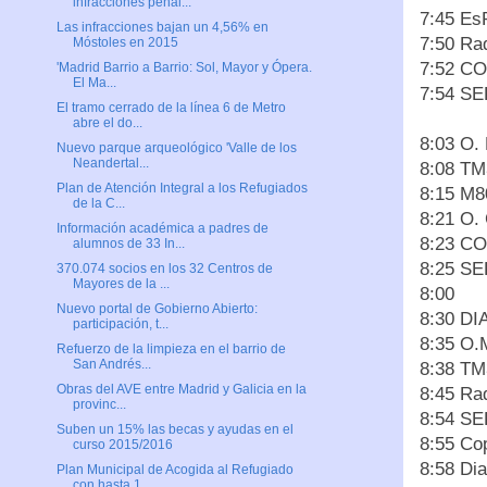
infracciones penal...
7:45 Es
Las infracciones bajan un 4,56% en
7:50 Ra
Móstoles en 2015
7:52 C
'Madrid Barrio a Barrio: Sol, Mayor y Ópera.
El Ma...
7:54 SE
El tramo cerrado de la línea 6 de Metro
abre el do...
8:03 O
Nuevo parque arqueológico 'Valle de los
Neandertal...
8:08 TM
Plan de Atención Integral a los Refugiados
8:15 M8
de la C...
8:21 O
Información académica a padres de
8:23 C
alumnos de 33 In...
8:25 SE
370.074 socios en los 32 Centros de
Mayores de la ...
8:00
Nuevo portal de Gobierno Abierto:
8:30 DI
participación, t...
8:35 O.
Refuerzo de la limpieza en el barrio de
San Andrés...
8:38 TM
Obras del AVE entre Madrid y Galicia en la
8:45 Ra
provinc...
8:54 SE
Suben un 15% las becas y ayudas en el
8:55 Co
curso 2015/2016
8:58 Dia
Plan Municipal de Acogida al Refugiado
con hasta 1...