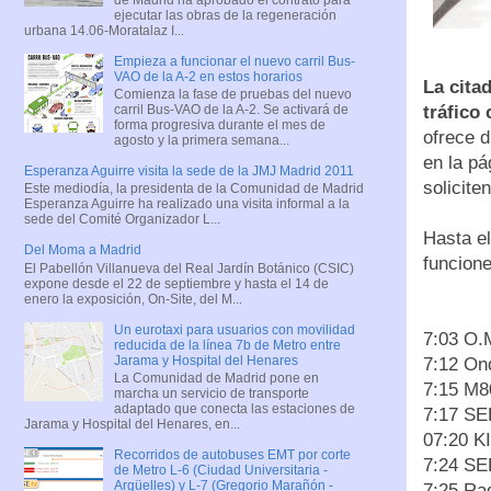
ejecutar las obras de la regeneración
urbana 14.06-Moratalaz I...
Empieza a funcionar el nuevo carril Bus-
VAO de la A-2 en estos horarios
La cita
Comienza la fase de pruebas del nuevo
carril Bus-VAO de la A-2. Se activará de
tráfico
forma progresiva durante el mes de
ofrece d
agosto y la primera semana...
en la pá
Esperanza Aguirre visita la sede de la JMJ Madrid 2011
soliciten
Este mediodía, la presidenta de la Comunidad de Madrid
Esperanza Aguirre ha realizado una visita informal a la
sede del Comité Organizador L...
Hasta e
Del Moma a Madrid
funcione
El Pabellón Villanueva del Real Jardín Botánico (CSIC)
expone desde el 22 de septiembre y hasta el 14 de
enero la exposición, On-Site, del M...
Un eurotaxi para usuarios con movilidad
7:03 O.
reducida de la línea 7b de Metro entre
Jarama y Hospital del Henares
7:12 On
La Comunidad de Madrid pone en
7:15 M8
marcha un servicio de transporte
adaptado que conecta las estaciones de
7:17 SE
Jarama y Hospital del Henares, en...
07:20 K
Recorridos de autobuses EMT por corte
7:24 SE
de Metro L-6 (Ciudad Universitaria -
Argüelles) y L-7 (Gregorio Marañón -
7:25 Ra