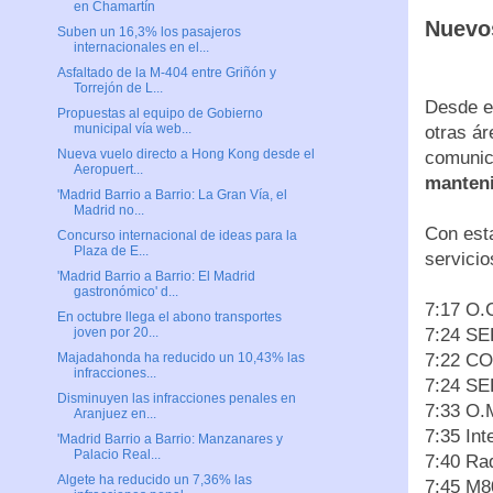
en Chamartín
Nuevo
Suben un 16,3% los pasajeros
internacionales en el...
Asfaltado de la M-404 entre Griñón y
Torrejón de L...
Desde e
Propuestas al equipo de Gobierno
municipal vía web...
otras ár
Nueva vuelo directo a Hong Kong desde el
comunic
Aeropuert...
manteni
'Madrid Barrio a Barrio: La Gran Vía, el
Madrid no...
Con esta
Concurso internacional de ideas para la
Plaza de E...
servicio
'Madrid Barrio a Barrio: El Madrid
gastronómico' d...
7:17 O
En octubre llega el abono transportes
7:24 SE
joven por 20...
7:22 C
Majadahonda ha reducido un 10,43% las
infracciones...
7:24 SE
Disminuyen las infracciones penales en
7:33 O.
Aranjuez en...
7:35 In
'Madrid Barrio a Barrio: Manzanares y
Palacio Real...
7:40 Ra
Algete ha reducido un 7,36% las
7:45 M8