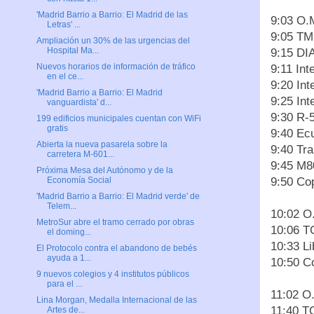
'Madrid Barrio a Barrio: El Madrid de las
9:03 O.
Letras' ...
9:05 TM
Ampliación un 30% de las urgencias del
Hospital Ma...
9:15 DI
Nuevos horarios de información de tráfico
9:11 In
en el ce...
9:20 In
'Madrid Barrio a Barrio: El Madrid
9:25 Int
vanguardista' d...
9:30 R-
199 edificios municipales cuentan con WiFi
gratis
9:40 Ec
Abierta la nueva pasarela sobre la
9:40 Tra
carretera M-601...
9:45 M8
Próxima Mesa del Autónomo y de la
9:50 Co
Economía Social
'Madrid Barrio a Barrio: El Madrid verde' de
Telem...
10:02 O
MetroSur abre el tramo cerrado por obras
10:06 
el doming...
10:33 Li
El Protocolo contra el abandono de bebés
ayuda a 1...
10:50 C
9 nuevos colegios y 4 institutos públicos
para el ...
11:02 O
Lina Morgan, Medalla Internacional de las
11:40 
Artes de...