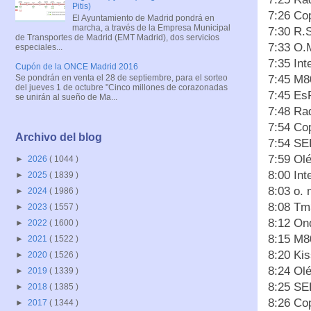
Pitis)
7:26 Co
El Ayuntamiento de Madrid pondrá en
marcha, a través de la Empresa Municipal
7:30 R.
de Transportes de Madrid (EMT Madrid), dos servicios
7:33 O.
especiales...
7:35 In
Cupón de la ONCE Madrid 2016
Se pondrán en venta el 28 de septiembre, para el sorteo
7:45 M8
del jueves 1 de octubre "Cinco millones de corazonadas
7:45 Es
se unirán al sueño de Ma...
7:48 Ra
7:54 Co
Archivo del blog
7:54 SE
7:59 Ol
►
2026
( 1044 )
8:00 In
►
2025
( 1839 )
8:03 o. 
►
2024
( 1986 )
8:08 Tm
►
2023
( 1557 )
8:12 On
►
2022
( 1600 )
8:15 M8
►
2021
( 1522 )
8:20 Ki
►
2020
( 1526 )
8:24 Ol
►
2019
( 1339 )
8:25 SE
►
2018
( 1385 )
8:26 Co
►
2017
( 1344 )