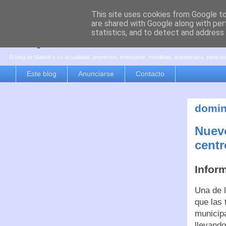
This site uses cookies from Google to 
are shared with Google along with per
es por madrid
statistics, and to detect and address
El blog de Madrid y su actualidad, proyectos, transporte, movilidad, arquitectura, partici
Este blog
Anunciarse
Contacto
domin
Nuevo
centr
Infor
Una de l
que las 
municipa
llevando