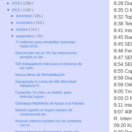
8:28 Dia
►
2016
( 1168 )
8:35 O.
▼
2015
( 1182 )
►
diciembre
( 101 )
8:32 To
►
noviembre
( 110 )
8:38 Te
►
octubre
( 113 )
8:41 In
▼
septiembre
( 79 )
8:45 Ra
71 millones para rehabilitar viviendas
8:45 SE
hasta 2016
8:46 Fi
Descienden en un 3% las infracciones
8:47 SE
penales en Bo...
8:54 SE
500 trabajadores más para la limpieza de
las calle...
8:55 Co
Nueva Mesa de Rehabilitación
8:58 Dia
Inaugurada la Línea de Alta Velocidad
8:59 Ol
Valladolid-P...
9:05 Tm
Campaña 'Un mes, un distrito' para
detectar lugare...
9:03 O.
Estrategia Madrileña de Apoyo a la Familia
9:11 In
Madrid registró el mayor número de
9:07 40
compraventa de ...
R. Inter
Nuevos criterios sociales en los contratos
09:20 K
con el ...