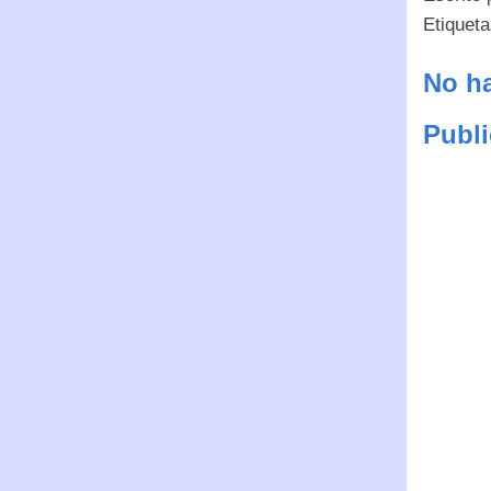
Etiquet
No ha
Publi