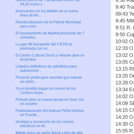
9:30 Ra
Nuevo Abono de Transportes Joven, de
54,60 euros z...
9:40 Tra
Descuentos en los billetes de la nueva
09:43 Te
línea de AV...
9:45 M8
Reestructuración de la Policía Municipal
para conv...
9:51 R.
El Ayuntamiento de Madrid prescinde de 7
9:50 Co
contratos...
10:02 O
La app 'Mi transporte' del CRTM es
12:33 O
premiada con un...
13:02 O
El Centro Cultural Daoíz y Velarde abre en
diciembre
13:05 C
Listados definitivos de admitidos para
13:15 R
subvención ...
13:20 O
Proyecto piloto para repostar gas natural
en vehíc...
13:28 O
Ya es posible pagar los cursos de los
13:34 E
Centros Depo...
14:02 O
Primark abre su nueva tienda en Gran Vía
14:09 S
en octubre
14:15 C
Peatonalización del bulevar Peña Gorbea
en Puente ...
14:20 O
Ventajas y promoción de los coches
14:30 O
eléctricos en M...
15:05 R.
Billete único de avión Ibería y tren de alta