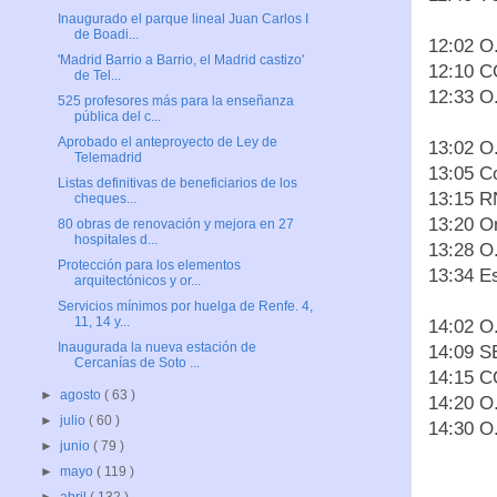
Inaugurado el parque lineal Juan Carlos I
de Boadi...
12:02 O
'Madrid Barrio a Barrio, el Madrid castizo'
12:10 
de Tel...
12:33 O
525 profesores más para la enseñanza
pública del c...
Aprobado el anteproyecto de Ley de
13:02 O
Telemadrid
13:05 C
Listas definitivas de beneficiarios de los
13:15 R
cheques...
13:20 O
80 obras de renovación y mejora en 27
hospitales d...
13:28 O
Protección para los elementos
13:34 E
arquitectónicos y or...
Servicios mínimos por huelga de Renfe. 4,
11, 14 y...
14:02 O
Inaugurada la nueva estación de
14:09 S
Cercanías de Soto ...
14:15 C
►
agosto
( 63 )
14:20 O
►
julio
( 60 )
14:30 O
►
junio
( 79 )
►
mayo
( 119 )