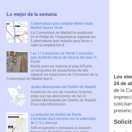
Lo mejor de la semana
5 alternativas para ampliar Metro hasta
Madrid Nuevo Norte
La Comunidad de Madrid ha publicado
en el Portal de Trasparencia regional las
5 alternativas que estudia para llevar a
cabo la ampliación d...
Las 17 estaciones de Renfe Cercanías
que recibirán obras de mejora del plan 'A
Punto'
Renfe pone en marcha el plan A Punto ,
un programa de actuaciones de alto
impacto en estaciones de Cercanías de la
Los ele
Comunidad de Madrid que b...
24 de ab
Juntas Municipales de Distrito de Madrid
de la Co
A petición de uno de nuestros lectores,
estas son las direcciones de las 21
impresci
Juntas Municipales de Distrito de Madrid .
solicita
Para más información ...
presenc
La estación de Griñón de Renfe
Cercanías dará servicio con la extensión
Solici
de C-5 a Illescas
Adif recuperará y renovará la estación
ferroviaria de Griñón para que acoja