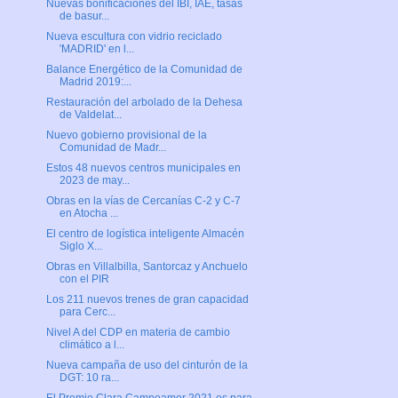
Nuevas bonificaciones del IBI, IAE, tasas
de basur...
Nueva escultura con vidrio reciclado
'MADRID' en l...
Balance Energético de la Comunidad de
Madrid 2019:...
Restauración del arbolado de la Dehesa
de Valdelat...
Nuevo gobierno provisional de la
Comunidad de Madr...
Estos 48 nuevos centros municipales en
2023 de may...
Obras en la vías de Cercanías C-2 y C-7
en Atocha ...
El centro de logística inteligente Almacén
Siglo X...
Obras en Villalbilla, Santorcaz y Anchuelo
con el PIR
Los 211 nuevos trenes de gran capacidad
para Cerc...
Nivel A del CDP en materia de cambio
climático a l...
Nueva campaña de uso del cinturón de la
DGT: 10 ra...