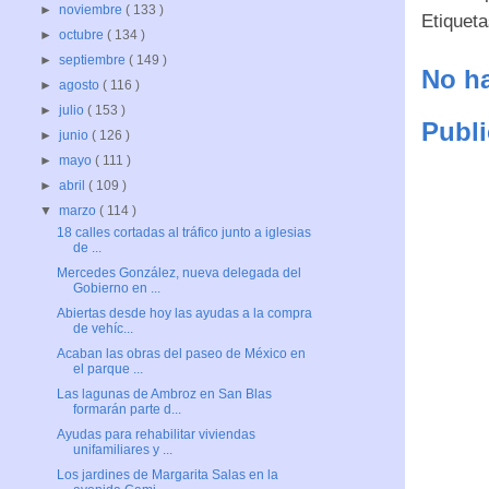
►
noviembre
( 133 )
Etiquet
►
octubre
( 134 )
►
septiembre
( 149 )
No ha
►
agosto
( 116 )
►
julio
( 153 )
Publi
►
junio
( 126 )
►
mayo
( 111 )
►
abril
( 109 )
▼
marzo
( 114 )
18 calles cortadas al tráfico junto a iglesias
de ...
Mercedes González, nueva delegada del
Gobierno en ...
Abiertas desde hoy las ayudas a la compra
de vehíc...
Acaban las obras del paseo de México en
el parque ...
Las lagunas de Ambroz en San Blas
formarán parte d...
Ayudas para rehabilitar viviendas
unifamiliares y ...
Los jardines de Margarita Salas en la