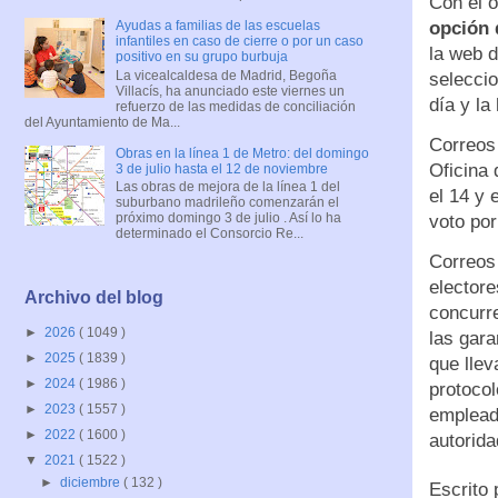
Con el o
opción 
Ayudas a familias de las escuelas
infantiles en caso de cierre o por un caso
la web d
positivo en su grupo burbuja
La vicealcaldesa de Madrid, Begoña
seleccio
Villacís, ha anunciado este viernes un
día y la
refuerzo de las medidas de conciliación
del Ayuntamiento de Ma...
Correos 
Obras en la línea 1 de Metro: del domingo
Oficina 
3 de julio hasta el 12 de noviembre
Las obras de mejora de la línea 1 del
el 14 y 
suburbano madrileño comenzarán el
próximo domingo 3 de julio . Así lo ha
voto por
determinado el Consorcio Re...
Correos 
electore
Archivo del blog
concurre
►
2026
( 1049 )
las gara
►
2025
( 1839 )
que llev
►
2024
( 1986 )
protocol
►
2023
( 1557 )
emplead
►
2022
( 1600 )
autorida
▼
2021
( 1522 )
►
diciembre
( 132 )
Escrito