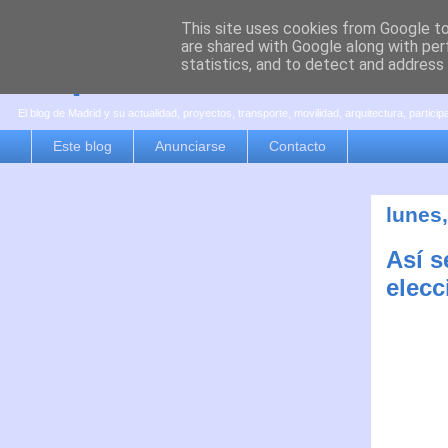
This site uses cookies from Google to 
are shared with Google along with per
es por madrid
statistics, and to detect and address
El blog de Madrid y su actualidad, proyectos, transporte, movilidad, arquitectura, partici
Este blog
Anunciarse
Contacto
lunes
Así s
elecc