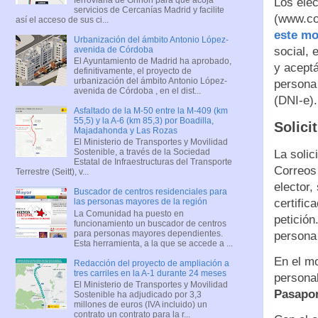
Los elec
servicios de Cercanías Madrid y facilite
(www.cor
así el acceso de sus ci...
este mo
Urbanización del ámbito Antonio López-
avenida de Córdoba
social, 
El Ayuntamiento de Madrid ha aprobado,
y aceptá
definitivamente, el proyecto de
urbanización del ámbito Antonio López-
persona 
avenida de Córdoba , en el dist...
(DNI-e).
Asfaltado de la M-50 entre la M-409 (km
55,5) y la A-6 (km 85,3) por Boadilla,
Solici
Majadahonda y Las Rozas
El Ministerio de Transportes y Movilidad
Sostenible, a través de la Sociedad
La solic
Estatal de Infraestructuras del Transporte
Correos
Terrestre (Seitt), v...
elector
Buscador de centros residenciales para
certific
las personas mayores de la región
La Comunidad ha puesto en
petición
funcionamiento un buscador de centros
para personas mayores dependientes.
persona
Esta herramienta, a la que se accede a ...
En el mo
Redacción del proyecto de ampliación a
tres carriles en la A-1 durante 24 meses
personal
El Ministerio de Transportes y Movilidad
Pasapor
Sostenible ha adjudicado por 3,3
millones de euros (IVA incluido) un
contrato un contrato para la r...