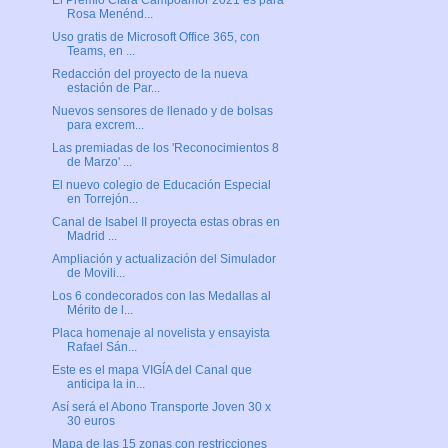
El Premio Clara Campoamor 2021 es para
Rosa Menénd...
Uso gratis de Microsoft Office 365, con
Teams, en ...
Redacción del proyecto de la nueva
estación de Par...
Nuevos sensores de llenado y de bolsas
para excrem...
Las premiadas de los 'Reconocimientos 8
de Marzo' ...
El nuevo colegio de Educación Especial
en Torrejón...
Canal de Isabel II proyecta estas obras en
Madrid ...
Ampliación y actualización del Simulador
de Movili...
Los 6 condecorados con las Medallas al
Mérito de l...
Placa homenaje al novelista y ensayista
Rafael Sán...
Este es el mapa VIGÍA del Canal que
anticipa la in...
Así será el Abono Transporte Joven 30 x
30 euros
Mapa de las 15 zonas con restricciones