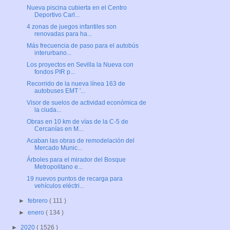
Nueva piscina cubierta en el Centro
Deportivo Carl...
4 zonas de juegos infantiles son
renovadas para ha...
Más frecuencia de paso para el autobús
interurbano...
Los proyectos en Sevilla la Nueva con
fondos PIR p...
Recorrido de la nueva línea 163 de
autobuses EMT '...
Visor de suelos de actividad económica de
la ciuda...
Obras en 10 km de vías de la C-5 de
Cercanías en M...
Acaban las obras de remodelación del
Mercado Munic...
Árboles para el mirador del Bosque
Metropolitano e...
19 nuevos puntos de recarga para
vehículos eléctri...
►
febrero
( 111 )
►
enero
( 134 )
►
2020
( 1526 )