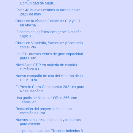
Comunidad de Madr...
Estos 48 nuevos centros municipales en
2023 de may...
Obras en la vías de Cercanías C-2 y C-7
en Atocha ...
El centro de logística inteligente Almacén
Siglo X...
Obras en Villalbilla, Santorcaz y Anchuelo
con el PIR
Los 211 nuevos trenes de gran capacidad
para Cerc...
Nivel A del CDP en materia de cambio
climático a l...
Nueva campaña de uso del cinturón de la
DGT: 10 ra...
El Premio Clara Campoamor 2021 es para
Rosa Menénd...
Uso gratis de Microsoft Office 365, con
Teams, en ...
Redacción del proyecto de la nueva
estación de Par...
Nuevos sensores de llenado y de bolsas
para excrem...
Las premiadas de los 'Reconocimientos 8