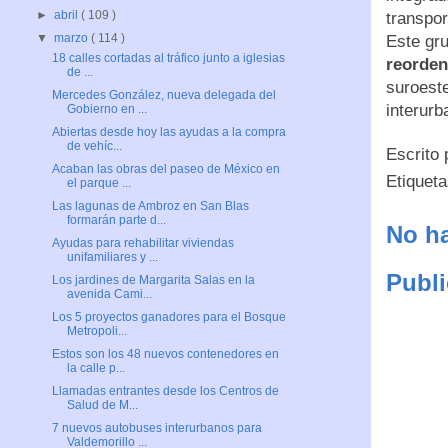
►
abril
( 109 )
transpor
▼
marzo
( 114 )
Este gr
18 calles cortadas al tráfico junto a iglesias
reorden
de ...
suroeste
Mercedes González, nueva delegada del
interur
Gobierno en ...
Abiertas desde hoy las ayudas a la compra
de vehíc...
Escrito
Acaban las obras del paseo de México en
Etiquet
el parque ...
Las lagunas de Ambroz en San Blas
formarán parte d...
No ha
Ayudas para rehabilitar viviendas
unifamiliares y ...
Publi
Los jardines de Margarita Salas en la
avenida Cami...
Los 5 proyectos ganadores para el Bosque
Metropoli...
Estos son los 48 nuevos contenedores en
la calle p...
Llamadas entrantes desde los Centros de
Salud de M...
7 nuevos autobuses interurbanos para
Valdemorillo ...