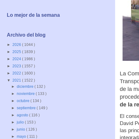
Lo mejor de la semana
Archivo del blog
►
2026
( 1044 )
►
2025
( 1839 )
►
2024
( 1986 )
►
2023
( 1557 )
La Comu
►
2022
( 1600 )
Transpo
▼
2021
( 1522 )
►
diciembre
( 132 )
de la m
►
noviembre
( 133 )
procede
►
octubre
( 134 )
de la r
►
septiembre
( 149 )
►
agosto
( 116 )
El conse
►
julio
( 153 )
David Pé
►
junio
( 126 )
las prin
►
mayo
( 111 )
integrad