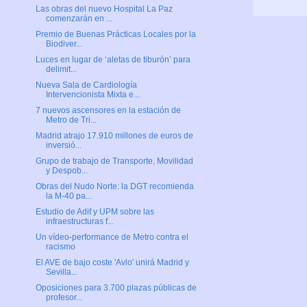
Las obras del nuevo Hospital La Paz
comenzarán en ...
Premio de Buenas Prácticas Locales por la
Biodiver...
Luces en lugar de ‘aletas de tiburón’ para
delimit...
Nueva Sala de Cardiología
Intervencionista Mixta e...
7 nuevos ascensores en la estación de
Metro de Tri...
Madrid atrajo 17.910 millones de euros de
inversió...
Grupo de trabajo de Transporte, Movilidad
y Despob...
Obras del Nudo Norte: la DGT recomienda
la M-40 pa...
Estudio de Adif y UPM sobre las
infraestructuras f...
Un vídeo-performance de Metro contra el
racismo
El AVE de bajo coste 'Avlo' unirá Madrid y
Sevilla...
Oposiciones para 3.700 plazas públicas de
profesor...