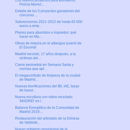
256 nuevos proyectos para Bomberos,
Policía Munici...
Detalle de los 5 proyectos ganadores del
concurso ...
Subvenciones 2021-2022 de hasta 65.000
euros a emp...
Planes para aburridos o inquietos: qué
hacer en Ma...
Obras de mejora en el albergue juvenil de
El Escorial
Madrid recordó, 17 años después, a la
víctimas del...
Cierre perimetral en Semana Santa y
normas que apl...
El megacontrato de limpieza de la ciudad
de Madrid...
Nuevas bonificaciones del IBI, IAE, tasas
de basur...
Nueva escultura con vidrio reciclado
'MADRID' en l...
Balance Energético de la Comunidad de
Madrid 2019:...
Restauración del arbolado de la Dehesa
de Valdelat...
Nuevo gobierno provisional de la