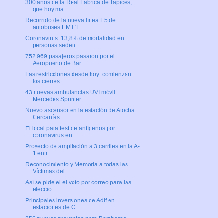
300 años de la Real Fábrica de Tapices,
que hoy ma...
Recorrido de la nueva línea E5 de
autobuses EMT 'E...
Coronavirus: 13,8% de mortalidad en
personas seden...
752.969 pasajeros pasaron por el
Aeropuerto de Bar...
Las restricciones desde hoy: comienzan
los cierres...
43 nuevas ambulancias UVI móvil
Mercedes Sprinter ...
Nuevo ascensor en la estación de Atocha
Cercanías ...
El local para test de antígenos por
coronavirus en...
Proyecto de ampliación a 3 carriles en la A-
1 entr...
Reconocimiento y Memoria a todas las
Víctimas del ...
Así se pide el el voto por correo para las
eleccio...
Principales inversiones de Adif en
estaciones de C...