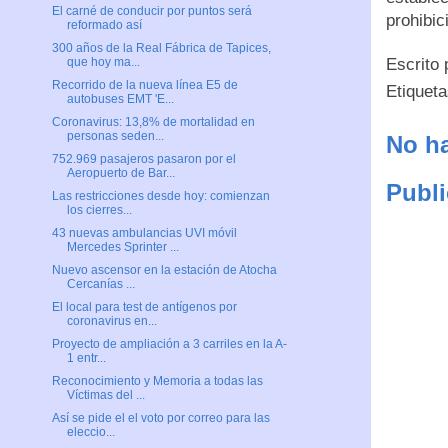
El carné de conducir por puntos será
prohibic
reformado así
300 años de la Real Fábrica de Tapices,
Escrito
que hoy ma...
Recorrido de la nueva línea E5 de
Etiquet
autobuses EMT 'E...
Coronavirus: 13,8% de mortalidad en
personas seden...
No ha
752.969 pasajeros pasaron por el
Aeropuerto de Bar...
Publi
Las restricciones desde hoy: comienzan
los cierres...
43 nuevas ambulancias UVI móvil
Mercedes Sprinter ...
Nuevo ascensor en la estación de Atocha
Cercanías ...
El local para test de antígenos por
coronavirus en...
Proyecto de ampliación a 3 carriles en la A-
1 entr...
Reconocimiento y Memoria a todas las
Víctimas del ...
Así se pide el el voto por correo para las
eleccio...