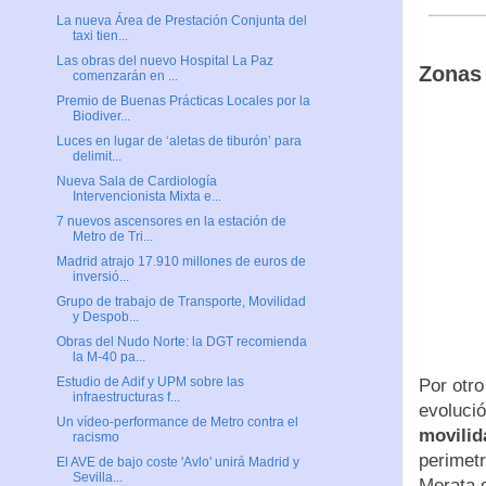
La nueva Área de Prestación Conjunta del
taxi tien...
Las obras del nuevo Hospital La Paz
Zonas 
comenzarán en ...
Premio de Buenas Prácticas Locales por la
Biodiver...
Luces en lugar de ‘aletas de tiburón’ para
delimit...
Nueva Sala de Cardiología
Intervencionista Mixta e...
7 nuevos ascensores en la estación de
Metro de Tri...
Madrid atrajo 17.910 millones de euros de
inversió...
Grupo de trabajo de Transporte, Movilidad
y Despob...
Obras del Nudo Norte: la DGT recomienda
la M-40 pa...
Estudio de Adif y UPM sobre las
Por otro
infraestructuras f...
evolució
Un vídeo-performance de Metro contra el
movilid
racismo
perimet
El AVE de bajo coste 'Avlo' unirá Madrid y
Sevilla...
Morata d