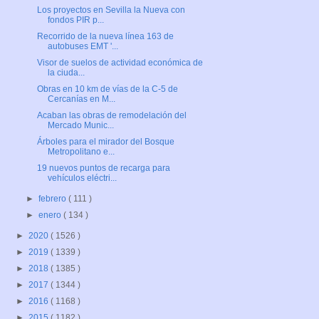
Los proyectos en Sevilla la Nueva con
fondos PIR p...
Recorrido de la nueva línea 163 de
autobuses EMT '...
Visor de suelos de actividad económica de
la ciuda...
Obras en 10 km de vías de la C-5 de
Cercanías en M...
Acaban las obras de remodelación del
Mercado Munic...
Árboles para el mirador del Bosque
Metropolitano e...
19 nuevos puntos de recarga para
vehículos eléctri...
►
febrero
( 111 )
►
enero
( 134 )
►
2020
( 1526 )
►
2019
( 1339 )
►
2018
( 1385 )
►
2017
( 1344 )
►
2016
( 1168 )
►
2015
( 1182 )