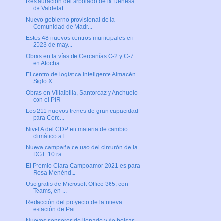
Restauración del arbolado de la Dehesa
de Valdelat...
Nuevo gobierno provisional de la
Comunidad de Madr...
Estos 48 nuevos centros municipales en
2023 de may...
Obras en la vías de Cercanías C-2 y C-7
en Atocha ...
El centro de logística inteligente Almacén
Siglo X...
Obras en Villalbilla, Santorcaz y Anchuelo
con el PIR
Los 211 nuevos trenes de gran capacidad
para Cerc...
Nivel A del CDP en materia de cambio
climático a l...
Nueva campaña de uso del cinturón de la
DGT: 10 ra...
El Premio Clara Campoamor 2021 es para
Rosa Menénd...
Uso gratis de Microsoft Office 365, con
Teams, en ...
Redacción del proyecto de la nueva
estación de Par...
Nuevos sensores de llenado y de bolsas