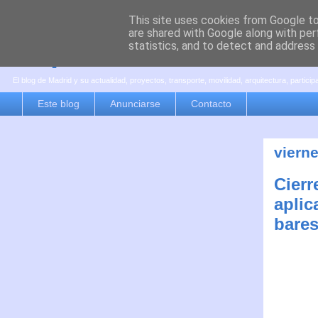
This site uses cookies from Google to 
are shared with Google along with per
es por madrid
statistics, and to detect and address
El blog de Madrid y su actualidad, proyectos, transporte, movilidad, arquitectura, partici
Este blog
Anunciarse
Contacto
viern
Cierr
aplic
bares