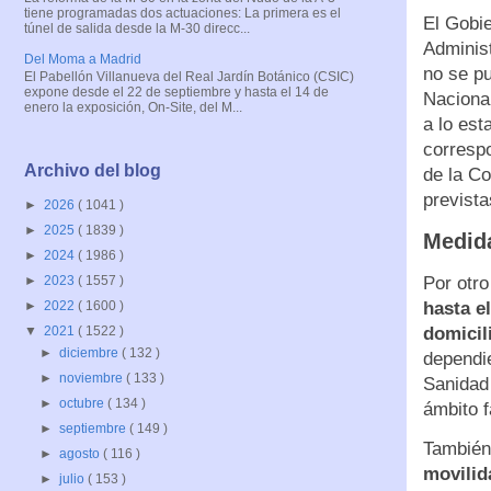
tiene programadas dos actuaciones: La primera es el
El Gobie
túnel de salida desde la M-30 direcc...
Administ
Del Moma a Madrid
no se pu
El Pabellón Villanueva del Real Jardín Botánico (CSIC)
expone desde el 22 de septiembre y hasta el 14 de
Nacional
enero la exposición, On-Site, del M...
a lo est
correspo
Archivo del blog
de la C
prevista
►
2026
( 1041 )
►
2025
( 1839 )
Medid
►
2024
( 1986 )
Por otr
►
2023
( 1557 )
hasta e
►
2022
( 1600 )
domicil
▼
2021
( 1522 )
►
diciembre
( 132 )
dependi
►
noviembre
( 133 )
Sanidad 
►
octubre
( 134 )
ámbito f
►
septiembre
( 149 )
También 
►
agosto
( 116 )
movilid
►
julio
( 153 )