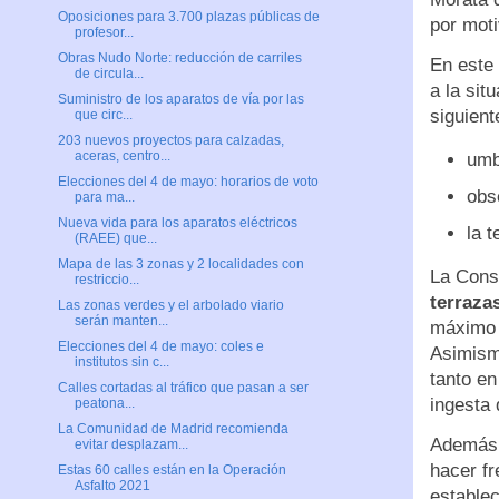
Oposiciones para 3.700 plazas públicas de
por mot
profesor...
Obras Nudo Norte: reducción de carriles
En este 
de circula...
a la sit
Suministro de los aparatos de vía por las
siguient
que circ...
203 nuevos proyectos para calzadas,
aceras, centro...
umb
Elecciones del 4 de mayo: horarios de voto
obs
para ma...
Nueva vida para los aparatos eléctricos
la t
(RAEE) que...
Mapa de las 3 zonas y 2 localidades con
La Cons
restriccio...
terraza
Las zonas verdes y el arbolado viario
serán manten...
máximo d
Elecciones del 4 de mayo: coles e
Asimismo
institutos sin c...
tanto en
Calles cortadas al tráfico que pasan a ser
ingesta 
peatona...
La Comunidad de Madrid recomienda
Además, 
evitar desplazam...
hacer fr
Estas 60 calles están en la Operación
Asfalto 2021
establec