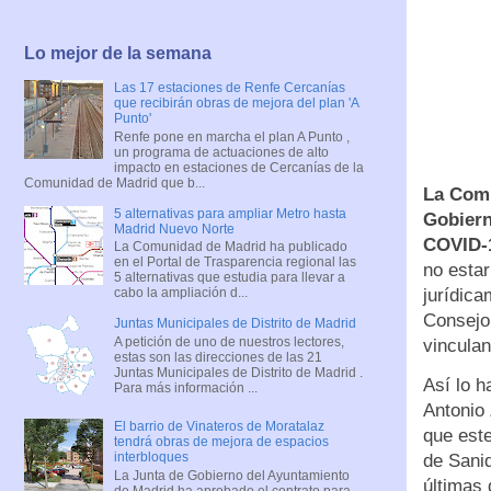
Lo mejor de la semana
Las 17 estaciones de Renfe Cercanías
que recibirán obras de mejora del plan 'A
Punto'
Renfe pone en marcha el plan A Punto ,
un programa de actuaciones de alto
impacto en estaciones de Cercanías de la
Comunidad de Madrid que b...
La Comu
5 alternativas para ampliar Metro hasta
Gobiern
Madrid Nuevo Norte
COVID-
La Comunidad de Madrid ha publicado
en el Portal de Trasparencia regional las
no estar
5 alternativas que estudia para llevar a
jurídica
cabo la ampliación d...
Consejo 
Juntas Municipales de Distrito de Madrid
A petición de uno de nuestros lectores,
vinculan
estas son las direcciones de las 21
Juntas Municipales de Distrito de Madrid .
Así lo 
Para más información ...
Antonio 
El barrio de Vinateros de Moratalaz
que est
tendrá obras de mejora de espacios
interbloques
de Sanid
La Junta de Gobierno del Ayuntamiento
últimas 
de Madrid ha aprobado el contrato para