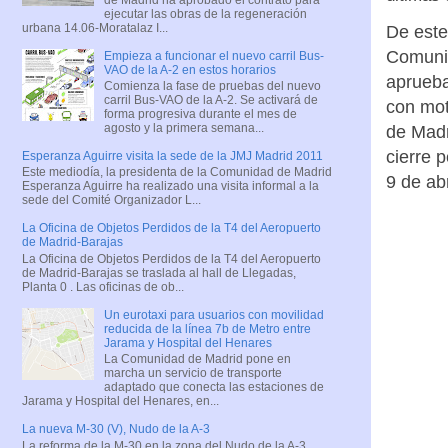
ejecutar las obras de la regeneración
urbana 14.06-Moratalaz I...
De este
Comunic
Empieza a funcionar el nuevo carril Bus-
VAO de la A-2 en estos horarios
aprueba
Comienza la fase de pruebas del nuevo
carril Bus-VAO de la A-2. Se activará de
con mot
forma progresiva durante el mes de
agosto y la primera semana...
de Madr
cierre 
Esperanza Aguirre visita la sede de la JMJ Madrid 2011
Este mediodía, la presidenta de la Comunidad de Madrid
9 de abr
Esperanza Aguirre ha realizado una visita informal a la
sede del Comité Organizador L...
La Oficina de Objetos Perdidos de la T4 del Aeropuerto
de Madrid-Barajas
La Oficina de Objetos Perdidos de la T4 del Aeropuerto
de Madrid-Barajas se traslada al hall de Llegadas,
Planta 0 . Las oficinas de ob...
Un eurotaxi para usuarios con movilidad
reducida de la línea 7b de Metro entre
Jarama y Hospital del Henares
La Comunidad de Madrid pone en
marcha un servicio de transporte
adaptado que conecta las estaciones de
Jarama y Hospital del Henares, en...
La nueva M-30 (V), Nudo de la A-3
La reforma de la M-30 en la zona del Nudo de la A-3