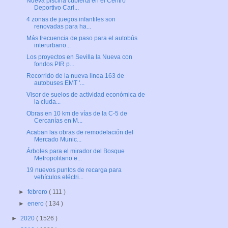
Nueva piscina cubierta en el Centro
Deportivo Carl...
4 zonas de juegos infantiles son
renovadas para ha...
Más frecuencia de paso para el autobús
interurbano...
Los proyectos en Sevilla la Nueva con
fondos PIR p...
Recorrido de la nueva línea 163 de
autobuses EMT '...
Visor de suelos de actividad económica de
la ciuda...
Obras en 10 km de vías de la C-5 de
Cercanías en M...
Acaban las obras de remodelación del
Mercado Munic...
Árboles para el mirador del Bosque
Metropolitano e...
19 nuevos puntos de recarga para
vehículos eléctri...
►
febrero
( 111 )
►
enero
( 134 )
►
2020
( 1526 )