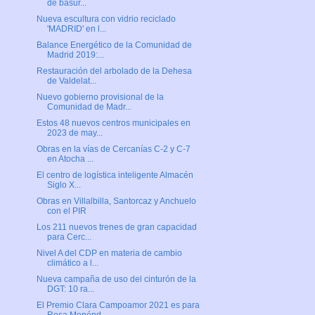
de basur...
Nueva escultura con vidrio reciclado
'MADRID' en l...
Balance Energético de la Comunidad de
Madrid 2019:...
Restauración del arbolado de la Dehesa
de Valdelat...
Nuevo gobierno provisional de la
Comunidad de Madr...
Estos 48 nuevos centros municipales en
2023 de may...
Obras en la vías de Cercanías C-2 y C-7
en Atocha ...
El centro de logística inteligente Almacén
Siglo X...
Obras en Villalbilla, Santorcaz y Anchuelo
con el PIR
Los 211 nuevos trenes de gran capacidad
para Cerc...
Nivel A del CDP en materia de cambio
climático a l...
Nueva campaña de uso del cinturón de la
DGT: 10 ra...
El Premio Clara Campoamor 2021 es para