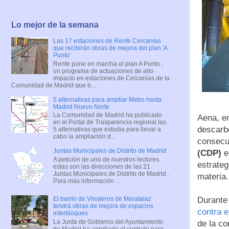
Lo mejor de la semana
Las 17 estaciones de Renfe Cercanías
que recibirán obras de mejora del plan 'A
Punto'
Renfe pone en marcha el plan A Punto ,
un programa de actuaciones de alto
impacto en estaciones de Cercanías de la
Comunidad de Madrid que b...
5 alternativas para ampliar Metro hasta
Madrid Nuevo Norte
La Comunidad de Madrid ha publicado
Aena, e
en el Portal de Trasparencia regional las
descarb
5 alternativas que estudia para llevar a
cabo la ampliación d...
consecut
Juntas Municipales de Distrito de Madrid
(CDP)
e
A petición de uno de nuestros lectores,
estrateg
estas son las direcciones de las 21
Juntas Municipales de Distrito de Madrid .
materia.
Para más información ...
Durante
El barrio de Vinateros de Moratalaz
tendrá obras de mejora de espacios
contra 
interbloques
La Junta de Gobierno del Ayuntamiento
de la c
de Madrid ha aprobado el contrato para