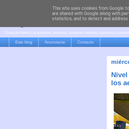
This site uses cookies from Google to 
are shared with Google along with per
es por madrid
statistics, and to detect and address
El blog de Madrid y su actualidad, proyectos, transporte, movilidad, arquitectura, partici
Este blog
Anunciarse
Contacto
miérc
Nivel
los a