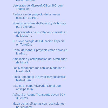
Rosa Menénd...
Uso gratis de Microsoft Office 365, con
Teams, en ...
Redacción del proyecto de la nueva
estación de Par...
Nuevos sensores de llenado y de bolsas
para excrem...
Las premiadas de los 'Reconocimientos 8
de Marzo' ...
El nuevo colegio de Educación Especial
en Torrejón...
Canal de Isabel II proyecta estas obras en
Madrid ...
Ampliación y actualización del Simulador
de Movili...
Los 6 condecorados con las Medallas al
Mérito de l...
Placa homenaje al novelista y ensayista
Rafael Sán...
Este es el mapa VIGÍA del Canal que
anticipa la in...
Así será el Abono Transporte Joven 30 x
30 euros
Mapa de las 15 zonas con restricciones
por coronav...