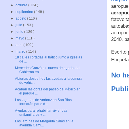
►
octubre
( 134 )
aeropuer
►
septiembre
( 149 )
aeropue
►
agosto
( 116 )
fotovol
►
julio
( 153 )
autoabas
►
junio
( 126 )
aeropuer
►
mayo
( 111 )
2040, pa
►
abril
( 109 )
Escrito
▼
marzo
( 114 )
18 calles cortadas al tráfico junto a iglesias
Etiquet
de ...
Mercedes González, nueva delegada del
Gobierno en ...
No ha
Abiertas desde hoy las ayudas a la compra
de vehíc...
Publi
Acaban las obras del paseo de México en
el parque ...
Las lagunas de Ambroz en San Blas
formarán parte d...
Ayudas para rehabilitar viviendas
unifamiliares y ...
Los jardines de Margarita Salas en la
avenida Cami...