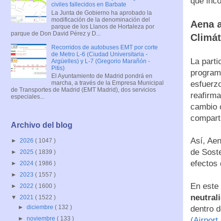
que inco
civiles fallecidos en Barbate
La Junta de Gobierno ha aprobado la
modificación de la denominación del
Aena a
parque de los Llanos de Hortaleza por
parque de Don David Pérez y D...
Climát
Recorridos de autobuses EMT por corte
de Metro L-6 (Ciudad Universitaria -
La parti
Argüelles) y L-7 (Gregorio Marañón -
Pitis)
programa
El Ayuntamiento de Madrid pondrá en
esfuerzo
marcha, a través de la Empresa Municipal
de Transportes de Madrid (EMT Madrid), dos servicios
reafirma
especiales...
cambio c
comparti
Archivo del blog
Así, Aen
►
2026
( 1047 )
de Soste
►
2025
( 1839 )
efectos 
►
2024
( 1986 )
►
2023
( 1557 )
En este
►
2022
( 1600 )
neutral
▼
2021
( 1522 )
►
diciembre
( 132 )
dentro d
►
noviembre
( 133 )
(Airport