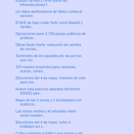
Estudio de Adif y UPM sobre las
infraestructuras f...
Un vídeo-performance de Metro contra el
racismo
El AVE de bajo coste 'Avlo' unirá Madrid y
Sevilla...
Oposiciones para 3.700 plazas públicas de
profesor...
Obras Nudo Norte: reducción de carriles
de circula...
Suministro de los aparatos de vía por las
que circ...
203 nuevos proyectos para calzadas,
aceras, centro...
Elecciones del 4 de mayo: horarios de voto
para ma...
Nueva vida para los aparatos eléctricos
(RAEE) que...
Mapa de las 3 zonas y 2 localidades con
restriccio...
Las zonas verdes y el arbolado viario
serán manten...
Elecciones del 4 de mayo: coles e
institutos sin c...
Calles cortadas al tráfico que pasan a ser