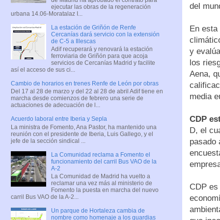
del mund
ejecutar las obras de la regeneración
urbana 14.06-Moratalaz I...
La estación de Griñón de Renfe
En esta 
Cercanías dará servicio con la extensión
climáti
de C-5 a Illescas
Adif recuperará y renovará la estación
y evalúa
ferroviaria de Griñón para que acoja
los ries
servicios de Cercanías Madrid y facilite
así el acceso de sus ci...
Aena, q
Cambio de horarios en trenes Renfe de León por obras
califica
Del 17 al 28 de marzo y del 22 al 28 de abril Adif tiene en
media e
marcha desde comienzos de febrero una serie de
actuaciones de adecuación de l...
CDP est
Acuerdo laboral entre Iberia y Sepla
La ministra de Fomento, Ana Pastor, ha mantenido una
D, el cu
reunión con el presidente de Iberia, Luis Gallego, y el
pasado a
jefe de la sección sindical ...
encuesta
La Comunidad reclama a Fomento el
funcionamiento del carril Bus VAO de la
empresa
A-2
La Comunidad de Madrid ha vuelto a
reclamar una vez más al ministerio de
CDP es u
Fomento la puesta en marcha del nuevo
economía
carril Bus VAO de la A-2...
ambienta
Un parque de Hortaleza cambia de
nombre como homenaje a los guardias