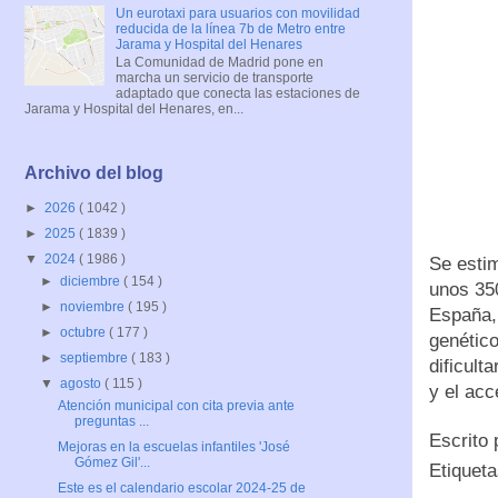
Un eurotaxi para usuarios con movilidad
reducida de la línea 7b de Metro entre
Jarama y Hospital del Henares
La Comunidad de Madrid pone en
marcha un servicio de transporte
adaptado que conecta las estaciones de
Jarama y Hospital del Henares, en...
Archivo del blog
►
2026
( 1042 )
►
2025
( 1839 )
▼
2024
( 1986 )
Se esti
►
diciembre
( 154 )
unos 350
►
noviembre
( 195 )
España,
►
octubre
( 177 )
genético
►
septiembre
( 183 )
dificult
▼
agosto
( 115 )
y el ac
Atención municipal con cita previa ante
preguntas ...
Escrito
Mejoras en la escuelas infantiles 'José
Gómez Gil'...
Etiquet
Este es el calendario escolar 2024-25 de