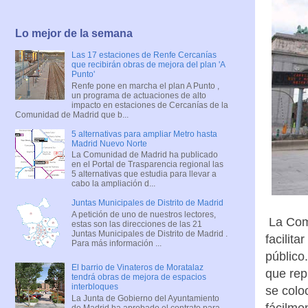
Lo mejor de la semana
Las 17 estaciones de Renfe Cercanías
que recibirán obras de mejora del plan 'A
Punto'
Renfe pone en marcha el plan A Punto ,
un programa de actuaciones de alto
impacto en estaciones de Cercanías de la
Comunidad de Madrid que b...
5 alternativas para ampliar Metro hasta
Madrid Nuevo Norte
La Comunidad de Madrid ha publicado
en el Portal de Trasparencia regional las
5 alternativas que estudia para llevar a
cabo la ampliación d...
Juntas Municipales de Distrito de Madrid
A petición de uno de nuestros lectores,
La Comu
estas son las direcciones de las 21
Juntas Municipales de Distrito de Madrid .
facilit
Para más información ...
público
El barrio de Vinateros de Moratalaz
que rep
tendrá obras de mejora de espacios
interbloques
se colo
La Junta de Gobierno del Ayuntamiento
fácilme
de Madrid ha aprobado el contrato para