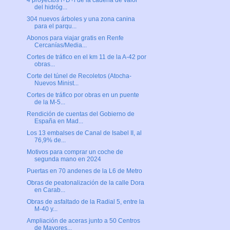
4 proyectos I+D+i de la cadena de valor
del hidróg...
304 nuevos árboles y una zona canina
para el parqu...
Abonos para viajar gratis en Renfe
Cercanías/Media...
Cortes de tráfico en el km 11 de la A-42 por
obras...
Corte del túnel de Recoletos (Atocha-
Nuevos Minist...
Cortes de tráfico por obras en un puente
de la M-5...
Rendición de cuentas del Gobierno de
España en Mad...
Los 13 embalses de Canal de Isabel II, al
76,9% de...
Motivos para comprar un coche de
segunda mano en 2024
Puertas en 70 andenes de la L6 de Metro
Obras de peatonalización de la calle Dora
en Carab...
Obras de asfaltado de la Radial 5, entre la
M-40 y...
Ampliación de aceras junto a 50 Centros
de Mayores...