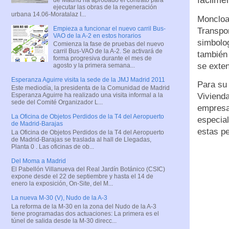
ejecutar las obras de la regeneración
urbana 14.06-Moratalaz I...
Moncloa 
Empieza a funcionar el nuevo carril Bus-
Transpor
VAO de la A-2 en estos horarios
simbolog
Comienza la fase de pruebas del nuevo
carril Bus-VAO de la A-2. Se activará de
también 
forma progresiva durante el mes de
se exten
agosto y la primera semana...
Esperanza Aguirre visita la sede de la JMJ Madrid 2011
Para su
Este mediodía, la presidenta de la Comunidad de Madrid
Vivienda
Esperanza Aguirre ha realizado una visita informal a la
sede del Comité Organizador L...
empresa
La Oficina de Objetos Perdidos de la T4 del Aeropuerto
especial
de Madrid-Barajas
estas p
La Oficina de Objetos Perdidos de la T4 del Aeropuerto
de Madrid-Barajas se traslada al hall de Llegadas,
Planta 0 . Las oficinas de ob...
Del Moma a Madrid
El Pabellón Villanueva del Real Jardín Botánico (CSIC)
expone desde el 22 de septiembre y hasta el 14 de
enero la exposición, On-Site, del M...
La nueva M-30 (V), Nudo de la A-3
La reforma de la M-30 en la zona del Nudo de la A-3
tiene programadas dos actuaciones: La primera es el
túnel de salida desde la M-30 direcc...