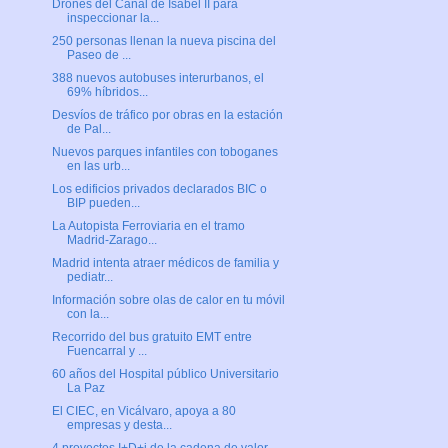
Drones del Canal de Isabel II para
inspeccionar la...
250 personas llenan la nueva piscina del
Paseo de ...
388 nuevos autobuses interurbanos, el
69% híbridos...
Desvíos de tráfico por obras en la estación
de Pal...
Nuevos parques infantiles con toboganes
en las urb...
Los edificios privados declarados BIC o
BIP pueden...
La Autopista Ferroviaria en el tramo
Madrid-Zarago...
Madrid intenta atraer médicos de familia y
pediatr...
Información sobre olas de calor en tu móvil
con la...
Recorrido del bus gratuito EMT entre
Fuencarral y ...
60 años del Hospital público Universitario
La Paz
El CIEC, en Vicálvaro, apoya a 80
empresas y desta...