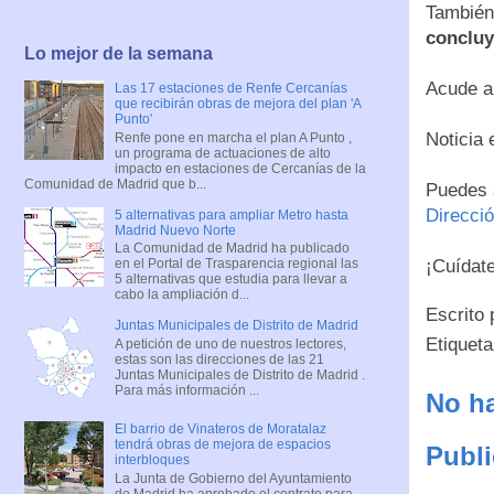
Tambié
concluy
Lo mejor de la semana
Acude a 
Las 17 estaciones de Renfe Cercanías
que recibirán obras de mejora del plan 'A
Punto'
Noticia
Renfe pone en marcha el plan A Punto ,
un programa de actuaciones de alto
impacto en estaciones de Cercanías de la
Comunidad de Madrid que b...
Puedes 
Direcció
5 alternativas para ampliar Metro hasta
Madrid Nuevo Norte
La Comunidad de Madrid ha publicado
¡Cuídate
en el Portal de Trasparencia regional las
5 alternativas que estudia para llevar a
cabo la ampliación d...
Escrito
Juntas Municipales de Distrito de Madrid
Etiquet
A petición de uno de nuestros lectores,
estas son las direcciones de las 21
Juntas Municipales de Distrito de Madrid .
Para más información ...
No ha
El barrio de Vinateros de Moratalaz
tendrá obras de mejora de espacios
Publi
interbloques
La Junta de Gobierno del Ayuntamiento
de Madrid ha aprobado el contrato para