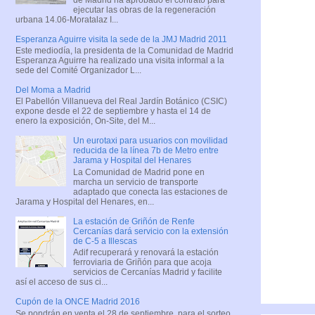
ejecutar las obras de la regeneración
urbana 14.06-Moratalaz I...
Esperanza Aguirre visita la sede de la JMJ Madrid 2011
Este mediodía, la presidenta de la Comunidad de Madrid
Esperanza Aguirre ha realizado una visita informal a la
sede del Comité Organizador L...
Del Moma a Madrid
El Pabellón Villanueva del Real Jardín Botánico (CSIC)
expone desde el 22 de septiembre y hasta el 14 de
enero la exposición, On-Site, del M...
Un eurotaxi para usuarios con movilidad
reducida de la línea 7b de Metro entre
Jarama y Hospital del Henares
La Comunidad de Madrid pone en
marcha un servicio de transporte
adaptado que conecta las estaciones de
Jarama y Hospital del Henares, en...
La estación de Griñón de Renfe
Cercanías dará servicio con la extensión
de C-5 a Illescas
Adif recuperará y renovará la estación
ferroviaria de Griñón para que acoja
servicios de Cercanías Madrid y facilite
así el acceso de sus ci...
Cupón de la ONCE Madrid 2016
Se pondrán en venta el 28 de septiembre, para el sorteo