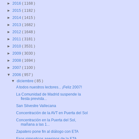
►
2016
( 1168 )
►
2015
( 1182 )
►
2014
( 1415 )
►
2013
( 1682 )
►
2012
( 1648 )
►
2011
( 3181 )
►
2010
( 3531 )
►
2009
( 3030 )
►
2008
( 1694 )
►
2007
( 1100 )
▼
2006
( 957 )
▼
diciembre
( 85 )
A todos nuestros lectores... ¡Feliz 2007!
La Comunidad de Madrid suspende la
fiesta prevista...
San Silvestre Vallecana
Concentración de la AVT en Puerta del Sol
Concentración en la Puerta del Sol,
mañana a las 1...
Zapatero pone fin al diálogo con ETA
Esos simpaticos asesinos de la ETA