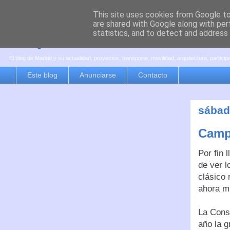
This site uses cookies from Google to 
are shared with Google along with per
es por madrid
statistics, and to detect and address
El blog de Madrid y su actualidad, proyectos, transporte, movilidad, arquitectura, partici
Este blog
Anunciarse
Contacto
sábad
Camp
Por fin 
de ver l
clásico 
ahora m
La Cons
año la g