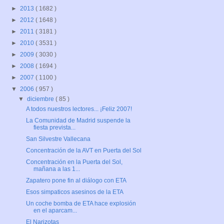
►
2013
( 1682 )
►
2012
( 1648 )
►
2011
( 3181 )
►
2010
( 3531 )
►
2009
( 3030 )
►
2008
( 1694 )
►
2007
( 1100 )
▼
2006
( 957 )
▼
diciembre
( 85 )
A todos nuestros lectores... ¡Feliz 2007!
La Comunidad de Madrid suspende la
fiesta prevista...
San Silvestre Vallecana
Concentración de la AVT en Puerta del Sol
Concentración en la Puerta del Sol,
mañana a las 1...
Zapatero pone fin al diálogo con ETA
Esos simpaticos asesinos de la ETA
Un coche bomba de ETA hace explosión
en el aparcam...
El Narizotas