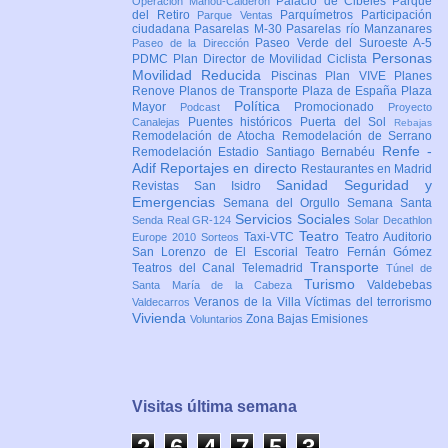
Palacio de Cibeles
Parque
Operación Mahou-Calderón
del Retiro
Parquímetros
Participación
Parque Ventas
ciudadana
Pasarelas M-30
Pasarelas río Manzanares
Paseo Verde del Suroeste A-5
Paseo de la Dirección
Personas
PDMC Plan Director de Movilidad Ciclista
Movilidad Reducida
Piscinas
Plan VIVE
Planes
Renove
Planos de Transporte
Plaza de España
Plaza
Política
Mayor
Promocionado
Podcast
Proyecto
Puentes históricos
Puerta del Sol
Canalejas
Rebajas
Remodelación de Atocha
Remodelación de Serrano
Renfe -
Remodelación Estadio Santiago Bernabéu
Adif
Reportajes en directo
Restaurantes en Madrid
Sanidad
Seguridad y
Revistas
San Isidro
Emergencias
Semana del Orgullo
Semana Santa
Servicios Sociales
Senda Real GR-124
Solar Decathlon
Teatro
Taxi-VTC
Teatro Auditorio
Europe 2010
Sorteos
San Lorenzo de El Escorial
Teatro Fernán Gómez
Transporte
Teatros del Canal
Telemadrid
Túnel de
Turismo
Valdebebas
Santa María de la Cabeza
Veranos de la Villa
Víctimas del terrorismo
Valdecarros
Vivienda
Zona Bajas Emisiones
Voluntarios
Visitas última semana
2
6
4
7
5
3