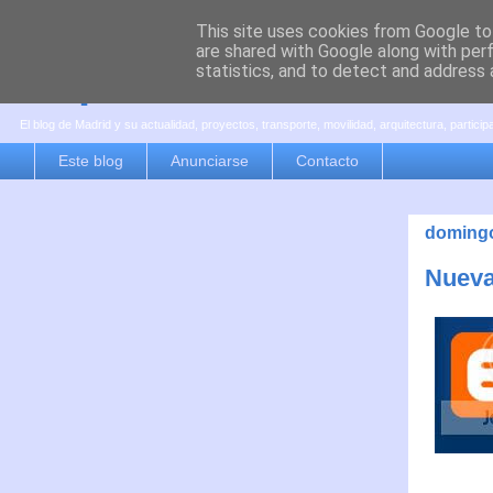
This site uses cookies from Google to 
are shared with Google along with per
es por madrid
statistics, and to detect and address 
El blog de Madrid y su actualidad, proyectos, transporte, movilidad, arquitectura, partici
Este blog
Anunciarse
Contacto
domingo
Nueva