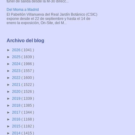
túnel de salida desde la M-30 direcc...
Del Moma a Madrid
El Pabellón Villanueva del Real Jardín Botánico (CSIC)
expone desde el 22 de septiembre y hasta el 14 de
enero la exposición, On-Site, del M...
Archivo del blog
►
2026
( 1041 )
►
2025
( 1839 )
►
2024
( 1986 )
►
2023
( 1557 )
►
2022
( 1600 )
►
2021
( 1522 )
►
2020
( 1526 )
►
2019
( 1339 )
►
2018
( 1385 )
►
2017
( 1344 )
►
2016
( 1168 )
►
2015
( 1182 )
►
2014
( 1415 )