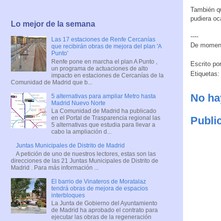
También qu
pudiera oc
Lo mejor de la semana
----
Las 17 estaciones de Renfe Cercanías
De momento
que recibirán obras de mejora del plan 'A
Punto'
Renfe pone en marcha el plan A Punto ,
Escrito po
un programa de actuaciones de alto
Etiquetas
impacto en estaciones de Cercanías de la
Comunidad de Madrid que b...
No ha
5 alternativas para ampliar Metro hasta
Madrid Nuevo Norte
La Comunidad de Madrid ha publicado
Publi
en el Portal de Trasparencia regional las
5 alternativas que estudia para llevar a
cabo la ampliación d...
Juntas Municipales de Distrito de Madrid
A petición de uno de nuestros lectores, estas son las
direcciones de las 21 Juntas Municipales de Distrito de
Madrid . Para más información ...
El barrio de Vinateros de Moratalaz
tendrá obras de mejora de espacios
interbloques
La Junta de Gobierno del Ayuntamiento
de Madrid ha aprobado el contrato para
ejecutar las obras de la regeneración