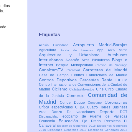
s días
do.
todo.
Etiquetas
Aeropuerto Madrid-Barajas
Acción Ciudadana
Agricultura
App
Arco Verde
Alcalá de Henares
Arquitectura y Urbanismo
Autobuses
Interurbanos
Blogs e
Aviación
Azca
Bibliotecas
Internet
Bosque Metropolitano
Camino de Santiago
CanalcamTV
Carreteras de Madrid
Carnaval
Casa de Campo
Centros Comerciales de Madrid
Centros Deportivos
Cercanías Renfe
CICCM
Centro Internacional de Convenciones de la Ciudad de
Ciclismo
Madrid
Cine
Circo
Ciudad
CiclistasMolestos
Comunidad de
Comercio
de la Justicia
Madrid
Coronavirus
Conde Duque
Consumo
Crítica espectáculos
CTBA Cuatro Torres Business
Deporte
Area
Danza
De vacaciones
DGT
ecobarrio de Puente de Vallecas
Discapacidad
Educación
Economía
Eje Prado Recoletos
El
Cañaveral
Elecciones Generales 2015
Elecciones Generales
2016
Elecciones Generales 2019
Elecciones Generales 2023