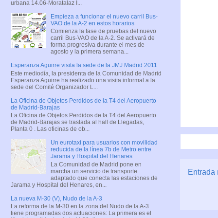
urbana 14.06-Moratalaz I...
Empieza a funcionar el nuevo carril Bus-
VAO de la A-2 en estos horarios
Comienza la fase de pruebas del nuevo
carril Bus-VAO de la A-2. Se activará de
forma progresiva durante el mes de
agosto y la primera semana...
Esperanza Aguirre visita la sede de la JMJ Madrid 2011
Este mediodía, la presidenta de la Comunidad de Madrid
Esperanza Aguirre ha realizado una visita informal a la
sede del Comité Organizador L...
La Oficina de Objetos Perdidos de la T4 del Aeropuerto
de Madrid-Barajas
La Oficina de Objetos Perdidos de la T4 del Aeropuerto
de Madrid-Barajas se traslada al hall de Llegadas,
Planta 0 . Las oficinas de ob...
Un eurotaxi para usuarios con movilidad
reducida de la línea 7b de Metro entre
Jarama y Hospital del Henares
La Comunidad de Madrid pone en
marcha un servicio de transporte
Entrada 
adaptado que conecta las estaciones de
Jarama y Hospital del Henares, en...
La nueva M-30 (V), Nudo de la A-3
La reforma de la M-30 en la zona del Nudo de la A-3
tiene programadas dos actuaciones: La primera es el