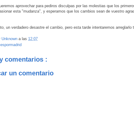
eremos aprovechar para pediros disculpas por las molestias que los primero
asionar esta "mudanza", y esperamos que los cambios sean de vuestro agra
, un verdadero desastre el cambio, pero esta tarde intentaremos arreglarlo 
r
Unknown
a las
12:07
:
espormadrid
y comentarios :
car un comentario