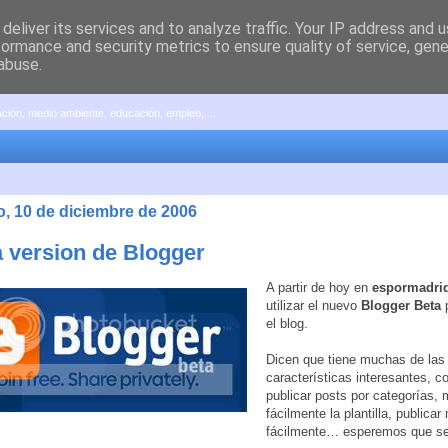
deliver its services and to analyze traffic. Your IP address and 
formance and security metrics to ensure quality of service, gen
abuse.
pación, medio ambiente, educación, empleo, ...
, 10 de diciembre de 2006
 version de Blogger
A partir de hoy en
espormadri
utilizar el nuevo
Blogger Beta
p
el blog.
Dicen que tiene muchas de las
características interesantes, c
publicar posts por categorías, 
fácilmente la plantilla, publicar
fácilmente… esperemos que se