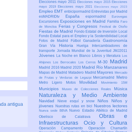
Elecciones mayo 2011
Elecciones mayo 2015
Elecciones
mayo 2019
Elecciones mayo 2021
Elecciones mayo 2023
Empleo
EMT
enbicipormadrid
Entrevistas por Madrid
España
esMADRIDtv
espormadrid
Eurovegas
Exposiciones en Madrid
Excursiones
Familia
Faro
Ferias y Congresos
de Moncloa
Festival de Otoño
Fiestas de Madrid
Fondo Estatal de Inversión Local
Fondo Estatal para el Empleo y la Sostenibilidad Local
Gastronomía
Fotos de Madrid
Fútbol
Ganadería
Historia
Gran Vía
Huelga
Intercambiadores de
transporte
Jornada Mundial de la Juventud JMJ2011
Jóvenes
La Noche en Blanco
Libros y literatura
Los
Madrid
M-30
Ahijones
Los Berrocales
Los Cerros
Madrid Río Manzanares
Madrid 2016
Madrid 2020
Mayores
Mapas de Madrid
Matadero Madrid
Mercado
Metro
Mercamadrid
de Frutas y Verduras de Legazpi
Movilidad
Metro Ligero
Motos
Movimiento 15M
Municipios
Música
Museo de Colecciones Reales
Naturaleza y Medio Ambiente
Navidad
Niños
Niños y
Nieve esquí y snow
ada antigua
jóvenes
Nuestros lectores
Nuestras rutas en bici
Nuevo Estadio Atlético de Madrid
Nueva sede BBVA
Obras e
Obelisco de Calatrava
Infraestructuras
Ocio y Cultura
Operación Campamento
Operación Chamartín